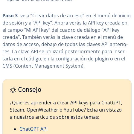
Paso 3:
ve a “Crear datos de acceso” en el menú de inicio
de sesión y a “API key”. Ahora verás la API key creada en
el campo “Mi API key” del cuadro de diálogo “API key
creada”. También verás la clave creada en el menú de
datos de acceso, debajo de todas las claves API an­te­rio­
res. La clave API se utilizará po­s­te­rio­r­me­n­te para in­se­r­
tar­la en el código, en la co­n­fi­gu­ra­ción de plugin o en el
CMS (Content Ma­na­ge­me­nt System).
Consejo
¿Quieres aprender a crear API keys para ChatGPT,
Steam, Ope­n­Wea­ther o YouTube? Echa un vistazo
a nuestros artículos sobre estos temas:
ChatGPT API