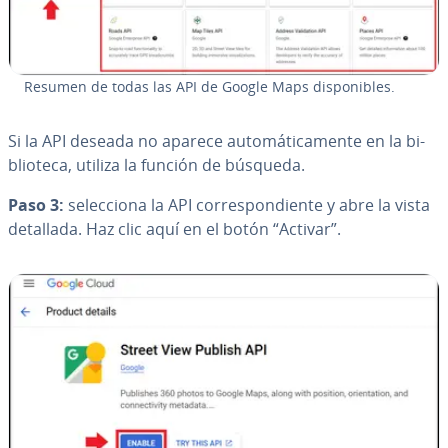
Resumen de todas las API de Google Maps di­s­po­ni­bles.
Si la API deseada no aparece au­to­má­ti­ca­me­n­te en la bi­
blio­te­ca, utiliza la función de búsqueda.
Paso 3:
se­le­c­cio­na la API co­rre­s­po­n­die­n­te y abre la vista
detallada. Haz clic aquí en el botón “Activar”.