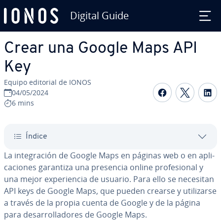
Digital Guide
Saltar al contenido principal
Crear una Google Maps API
Key
Equipo editorial de IONOS
Compartir 
Compar
C
04/05/2024
6 mins
Índice
La in­te­gra­ción de Google Maps en páginas web o en apli­
ca­cio­nes garantiza una presencia online pro­fe­sio­nal y
una mejor ex­pe­rie­n­cia de usuario. Para ello se necesitan
API keys de Google Maps, que pueden crearse y uti­li­zar­se
a través de la propia cuenta de Google y de la página
para de­sa­rro­lla­do­res de Google Maps.