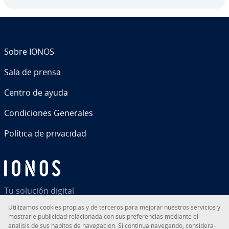
Sobre IONOS
Sala de prensa
Centro de ayuda
Co­n­di­cio­nes Generales
Política de pri­va­ci­dad
Tu solución digital
Uti­li­za­mos cookies propias y de terceros para mejorar nuestros servicios y
mostrarle pu­bli­ci­dad re­la­cio­na­da con sus pre­fe­re­n­cias mediante el
análisis de sus hábitos de na­ve­ga­ción. Si continua navegando, co­n­si­de­ra­