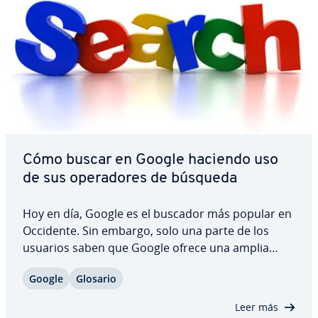
Cómo buscar en Google haciendo uso
de sus ope­ra­do­res de búsqueda
Hoy en día, Google es el buscador más popular en
Occidente. Sin embargo, solo una parte de los
usuarios saben que Google ofrece una amplia
gama de comandos es­pe­cia­li­za­dos que ayudan a
Google
Glosario
ajustar la búsqueda para obtener los re­su­l­ta­dos
deseados. Estos ope­ra­do­res son muy fáciles de…
Leer más