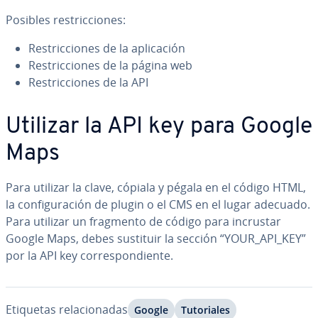
Posibles re­s­tri­c­cio­nes:
Re­s­tri­c­cio­nes de la apli­ca­ción
Re­s­tri­c­cio­nes de la página web
Re­s­tri­c­cio­nes de la API
Utilizar la API key para Google
Maps
Para utilizar la clave, cópiala y pégala en el código HTML,
la co­n­fi­gu­ra­ción de plugin o el CMS en el lugar adecuado.
Para utilizar un fragmento de código para incrustar
Google Maps, debes sustituir la sección “YOUR_API_KEY”
por la API key co­rre­s­po­n­die­n­te.
Etiquetas re­la­cio­na­das
Google
Tu­to­ria­les