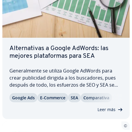
Al­te­r­na­ti­vas a Google AdWords: las
mejores pla­ta­fo­r­mas para SEA
Ge­ne­ra­l­me­n­te se utiliza Google AdWords para
crear pu­bli­ci­dad dirigida a los bu­s­ca­do­res, pues
después de todo, los esfuerzos de SEO y SEA se
orientan al líder del mercado. Pero para lograr un
Google Ads
E-Commerce
SEA
Co­m­pa­ra­ti­va
marketing mix de calidad es co­n­ve­nie­n­te echar un
vistazo a al­te­r­na­ti­vas a Google AdWords,…
Leer más