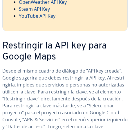
Ope­n­Wea­ther API Key
Steam API Key
YouTube API Key
Re­s­tri­n­gir la API key para
Google Maps
Desde el mismo cuadro de diálogo de “API key creada”,
Google sugerirá que debes re­s­tri­n­gir la API key. Al re­s­tri­
n­gi­r­la, impides que servicios o personas no au­to­ri­za­das
utilicen la clave. Para re­s­tri­n­gir la clave, ve al elemento
“Re­s­tri­n­gir clave” di­re­c­ta­me­n­te después de la creación.
Para re­s­tri­n­gir la clave más tarde, ve a “Se­le­c­cio­nar
proyecto” para el proyecto asociado en Google Cloud
Console, “APIs & Servicios” en el menú superior izquierdo
y “Datos de acceso”. Luego, se­le­c­cio­na la clave.