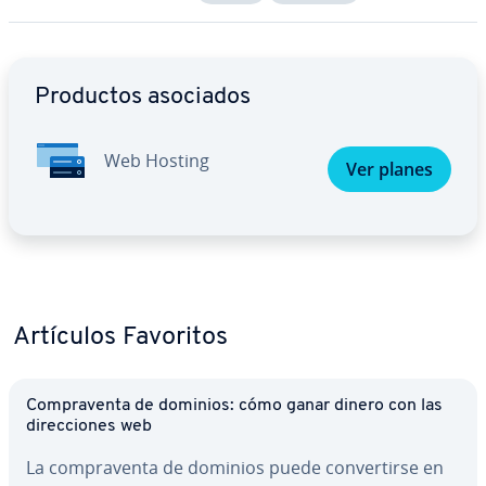
Ir al menú principal
Productos asociados
Web Hosting
Ver planes
Artículos Favoritos
Co­m­pra­ve­n­ta de dominios: cómo ganar dinero con las
di­re­c­cio­nes web
La co­m­pra­ve­n­ta de dominios puede co­n­ve­r­ti­r­se en