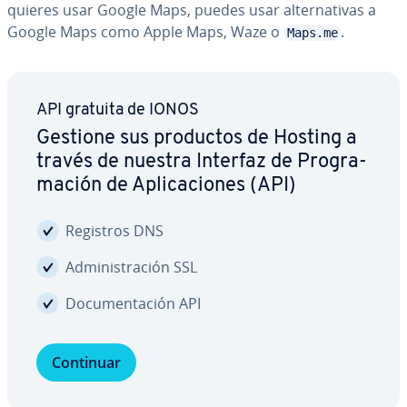
quieres usar Google Maps, puedes usar al­te­r­na­ti­vas a
Google Maps como Apple Maps, Waze o
.
Maps.me
API gratuita de IONOS
Gestione sus productos de Hosting a
través de nuestra Interfaz de Pro­gra­
ma­ción de Apli­ca­cio­nes (API)
Registros DNS
Ad­mi­ni­s­tra­ción SSL
Do­cu­me­n­ta­ción API
Continuar