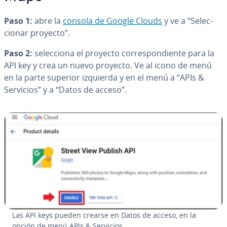
Paso 1:
abre la
consola de Google Clouds
y ve a “Se­le­c­
cio­nar proyecto”.
Paso 2:
se­le­c­cio­na el proyecto co­rre­s­po­n­die­n­te para la
API key y crea un nuevo proyecto. Ve al icono de menú
en la parte superior izquierda y en el menú a “APIs &
Servicios” y a “Datos de acceso”.
Las API keys pueden crearse en Datos de acceso, en la
opción de menú APIs & Servicios.