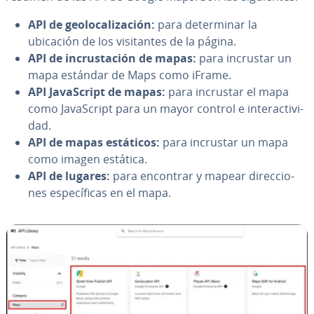
API de geo­lo­ca­li­za­ción:
para de­te­r­mi­nar la
ubicación de los vi­si­ta­n­tes de la página.
API de in­cru­s­ta­ción de mapas:
para incrustar un
mapa estándar de Maps como iFrame.
API Ja­va­S­cri­pt de mapas:
para incrustar el mapa
como Ja­va­S­cri­pt para un mayor control e in­ter­ac­ti­vi­
dad.
API de mapas estáticos:
para incrustar un mapa
como imagen estática.
API de lugares:
para encontrar y mapear di­re­c­cio­
nes es­pe­cí­fi­cas en el mapa.