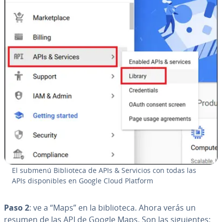
El submenú Bi­blio­te­ca de APIs & Servicios con todas las
APIs di­s­po­ni­bles en Google Cloud Platform
Paso 2
: ve a “Maps” en la bi­blio­te­ca. Ahora verás un
resumen de las API de Google Maps. Son las si­guie­n­tes: