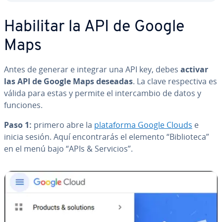
Habilitar la API de Google
Maps
Antes de generar e integrar una API key, debes
activar
las API de Google Maps deseadas
. La clave re­s­pe­c­ti­va es
válida para estas y permite el in­te­r­ca­m­bio de datos y
funciones.
Paso 1:
primero abre la
pla­ta­fo­r­ma Google Clouds
e
inicia sesión. Aquí en­co­n­tra­rás el elemento “Bi­blio­te­ca”
en el menú bajo “APIs & Servicios”.