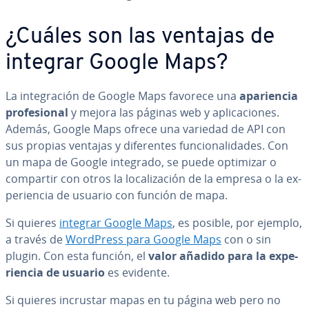
¿Cuáles son las ventajas de
integrar Google Maps?
La in­te­gra­ción de Google Maps favorece una
apa­rie­n­cia
pro­fe­sio­nal
y mejora las páginas web y apli­ca­cio­nes.
Además, Google Maps ofrece una variedad de API con
sus propias ventajas y di­fe­re­n­tes fu­n­cio­na­li­da­des. Con
un mapa de Google integrado, se puede optimizar o
compartir con otros la lo­ca­li­za­ción de la empresa o la ex­
pe­rie­n­cia de usuario con función de mapa.
Si quieres
integrar Google Maps
, es posible, por ejemplo,
a través de
WordPress para Google Maps
con o sin
plugin. Con esta función, el
valor añadido para la ex­pe­
rie­n­cia de usuario
es evidente.
Si quieres incrustar mapas en tu página web pero no