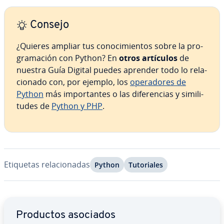
Consejo
¿Quieres ampliar tus co­no­ci­mie­n­tos sobre la pro­
gra­ma­ción con Python? En
otros artículos
de
nuestra Guía Digital puedes aprender todo lo re­la­
cio­na­do con, por ejemplo, los
ope­ra­do­res de
Python
más im­po­r­ta­n­tes o las di­fe­re­n­cias y si­mi­li­
tu­des de
Python y PHP
.
Etiquetas re­la­cio­na­das
Python
Tu­to­ria­les
Ir al menú principal
Productos asociados