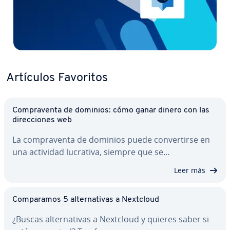
Artículos Favoritos
Co­m­pra­ve­n­ta de dominios: cómo ganar dinero con las
di­re­c­cio­nes web
La co­m­pra­ve­n­ta de dominios puede co­n­ve­r­ti­r­se en
una actividad lucrativa, siempre que se…
Leer más
Co­m­pa­ra­mos 5 al­te­r­na­ti­vas a Nextcloud
¿Buscas al­te­r­na­ti­vas a Nextcloud y quieres saber si