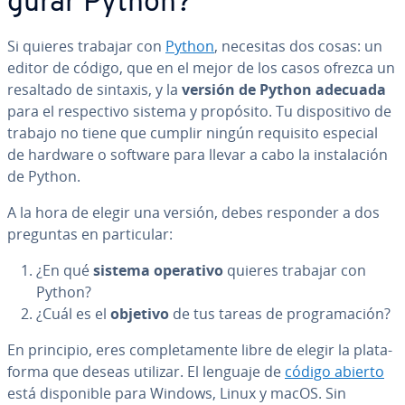
gu­rar Python?
Si quieres trabajar con
Python
, necesitas dos cosas: un
editor de código, que en el mejor de los casos ofrezca un
resaltado de sintaxis, y la
versión de Python adecuada
para el re­s­pe­c­ti­vo sistema y propósito. Tu di­s­po­si­ti­vo de
trabajo no tiene que cumplir ningún requisito especial
de hardware o software para llevar a cabo la in­s­ta­la­ción
de Python.
A la hora de elegir una versión, debes responder a dos
preguntas en pa­r­ti­cu­lar:
¿En qué
sistema operativo
quieres trabajar con
Python?
¿Cuál es el
objetivo
de tus tareas de pro­gra­ma­ción?
En principio, eres co­m­ple­ta­me­n­te libre de elegir la pla­ta­
fo­r­ma que deseas utilizar. El lenguaje de
código abierto
está di­s­po­ni­ble para Windows, Linux y macOS. Sin