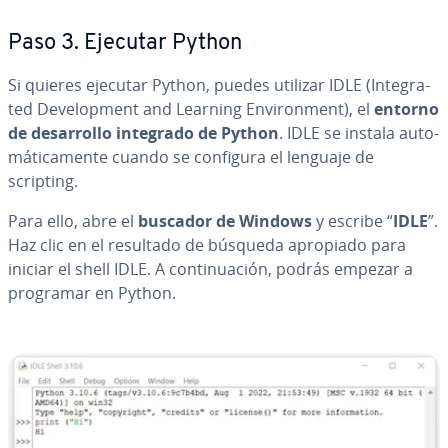
Paso 3. Ejecutar Python
Si quieres ejecutar Python, puedes utilizar IDLE (In­te­gra­
ted De­ve­lo­p­me­nt and Learning En­vi­ro­n­me­nt), el
entorno
de de­sa­rro­llo integrado de Python
. IDLE se instala au­to­
má­ti­ca­me­n­te cuando se configura el lenguaje de
scripting.
Para ello, abre el
buscador de Windows
y escribe “
IDLE
”.
Haz clic en el resultado de búsqueda apropiado para
iniciar el shell IDLE. A co­n­ti­nua­ción, podrás empezar a
programar en Python.