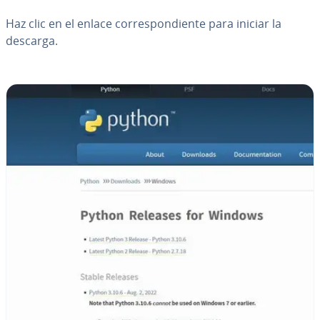
Haz clic en el enlace co­rre­s­po­n­die­n­te para iniciar la
descarga.