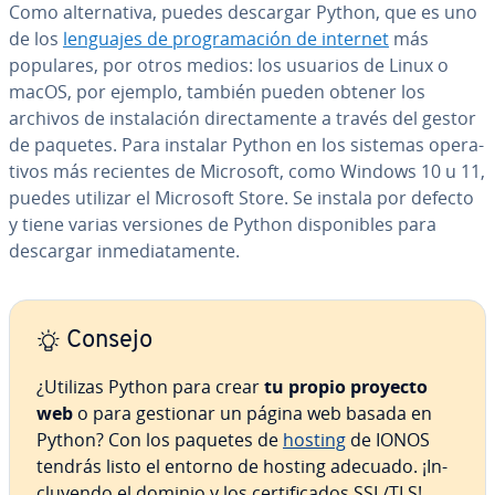
Como al­te­r­na­ti­va, puedes descargar Python, que es uno
de los
lenguajes de pro­gra­ma­ción de internet
más
populares, por otros medios: los usuarios de Linux o
macOS, por ejemplo, también pueden obtener los
archivos de in­s­ta­la­ción di­re­c­ta­me­n­te a través del gestor
de paquetes. Para instalar Python en los sistemas ope­ra­
ti­vos más recientes de Microsoft, como Windows 10 u 11,
puedes utilizar el Microsoft Store. Se instala por defecto
y tiene varias versiones de Python di­s­po­ni­bles para
descargar in­me­dia­ta­me­n­te.
Consejo
¿Utilizas Python para crear
tu propio proyecto
web
o para gestionar un página web basada en
Python? Con los paquetes de
hosting
de IONOS
tendrás listo el entorno de hosting adecuado. ¡In­
clu­ye­n­do el dominio y los ce­r­ti­fi­ca­dos SSL/TLS!