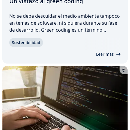
Un vistazo al green coding
No se debe descuidar el medio ambiente tampoco
en temas de software, ni siquiera durante su fase
de de­sa­rro­llo. Green coding es un término
colectivo que engloba diversos factores, todos
So­s­te­ni­bi­li­dad
ellos influyen en el consumo de recursos de los
programas. En este artículo te vamos a…
Leer más