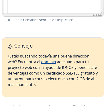
IDLE Shell: Comando sencillo de impresión
Consejo
¿Estás buscando todavía una buena dirección
web? Encuentra el
dominio
adecuado para tu
proyecto web con la ayuda de IONOS y be­ne­fí­cia­te
de ventajas como un ce­r­ti­fi­ca­do SSL/TLS gratuito y
un buzón para correo ele­c­tró­ni­co con 2 GB de al­
ma­ce­na­mie­n­to.