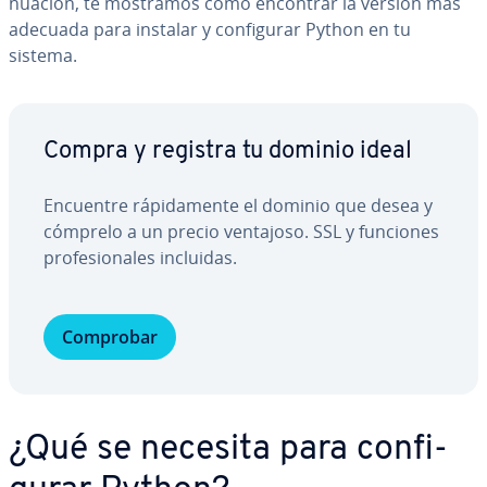
nua­ción, te mostramos cómo encontrar la versión más
adecuada para instalar y co­n­fi­gu­rar Python en tu
sistema.
Compra y registra tu dominio ideal
Encuentre rá­pi­da­me­n­te el dominio que desea y
cómprelo a un precio ventajoso. SSL y funciones
pro­fe­sio­na­les incluidas.
Comprobar
¿Qué se necesita para co­n­fi­