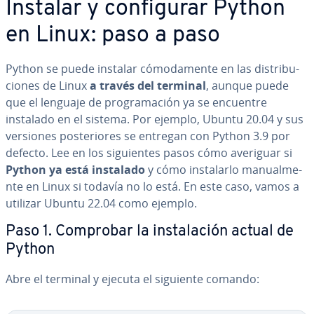
Instalar y co­n­fi­gu­rar Python
en Linux: paso a paso
Python se puede instalar có­mo­da­me­n­te en las di­s­tri­bu­
cio­nes de Linux
a través del terminal
, aunque puede
que el lenguaje de pro­gra­ma­ción ya se encuentre
instalado en el sistema. Por ejemplo, Ubuntu 20.04 y sus
versiones po­s­te­rio­res se entregan con Python 3.9 por
defecto. Lee en los si­guie­n­tes pasos cómo averiguar si
Python ya está instalado
y cómo in­s­ta­lar­lo ma­nua­l­me­
n­te en Linux si todavía no lo está. En este caso, vamos a
utilizar Ubuntu 22.04 como ejemplo.
Paso 1. Comprobar la in­s­ta­la­ción actual de
Python
Abre el terminal y ejecuta el siguiente comando: