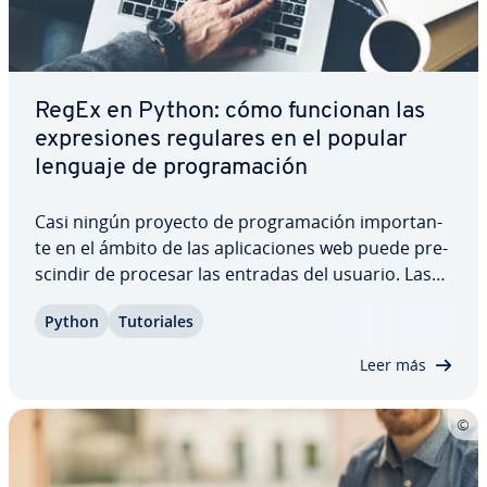
RegEx en Python: cómo funcionan las
ex­pre­sio­nes regulares en el popular
lenguaje de pro­gra­ma­ción
Casi ningún proyecto de pro­gra­ma­ción im­po­r­ta­n­
te en el ámbito de las apli­ca­cio­nes web puede pre­
s­ci­n­dir de procesar las entradas del usuario. Las
ex­pre­sio­nes regulares suelen uti­li­zar­se para la va­li­
Python
Tu­to­ria­les
da­ción de fo­r­mu­la­rios. En este artículo te
mostramos cómo funcionan las RegEx en…
Leer más