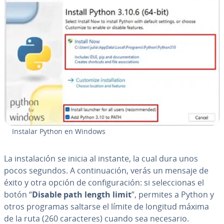
Instalar Python en Windows
La in­s­ta­la­ción se inicia al instante, la cual dura unos
pocos segundos. A co­n­ti­nua­ción, verás un mensaje de
éxito y otra opción de co­n­fi­gu­ra­ción: si se­le­c­cio­nas el
botón “
Disable path length limit
”, permites a Python y
otros programas saltarse el límite de longitud máxima
de la ruta (260 ca­ra­c­te­res) cuando sea necesario.