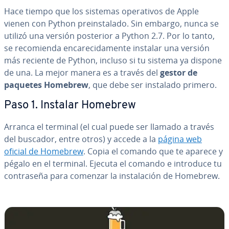
Hace tiempo que los sistemas ope­ra­ti­vos de Apple
vienen con Python prei­n­s­ta­la­do. Sin embargo, nunca se
utilizó una versión posterior a Python 2.7. Por lo tanto,
se re­co­mie­n­da en­ca­re­ci­da­me­n­te instalar una versión
más reciente de Python, incluso si tu sistema ya dispone
de una. La mejor manera es a través del
gestor de
paquetes Homebrew
, que debe ser instalado primero.
Paso 1. Instalar Homebrew
Arranca el terminal (el cual puede ser llamado a través
del buscador, entre otros) y accede a la
página web
oficial de Homebrew
. Copia el comando que te aparece y
pégalo en el terminal. Ejecuta el comando e introduce tu
co­n­tra­se­ña para comenzar la in­s­ta­la­ción de Homebrew.