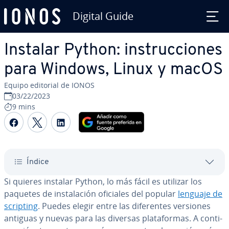
Digital Guide
Saltar al contenido principal
Instalar Python: in­s­tru­c­cio­nes
para Windows, Linux y macOS
Equipo editorial de IONOS
03/22/2023
9 mins
Compartir Facebook
Compartir Twitter
Compartir LinkedIn
Índice
Si quieres instalar Python, lo más fácil es utilizar los
paquetes de in­s­ta­la­ción oficiales del popular
lenguaje de
scripting
. Puedes elegir entre las di­fe­re­n­tes versiones
antiguas y nuevas para las diversas pla­ta­fo­r­mas. A co­n­ti­