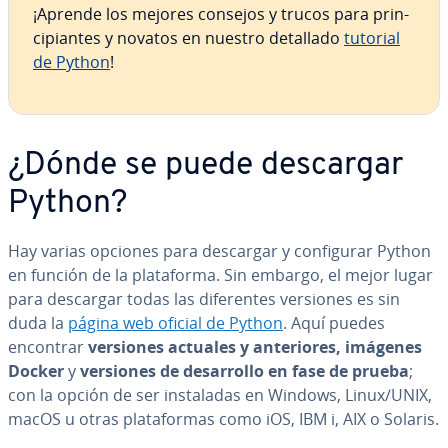
¡Aprende los mejores consejos y trucos para pri­n­
ci­pia­n­tes y novatos en nuestro detallado
tutorial
de Python
!
¿Dónde se puede descargar
Python?
Hay varias opciones para descargar y co­n­fi­gu­rar Python
en función de la pla­ta­fo­r­ma. Sin embargo, el mejor lugar
para descargar todas las di­fe­re­n­tes versiones es sin
duda la
página web oficial de Python
. Aquí puedes
encontrar
versiones actuales y an­te­rio­res, imágenes
Docker
y
versiones de de­sa­rro­llo en fase de prueba
;
con la opción de ser in­s­ta­la­das en Windows, Linux/UNIX,
macOS u otras pla­ta­fo­r­mas como iOS, IBM i, AIX o Solaris.