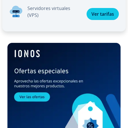
Se­r­vi­do­res virtuales
Ver tarifas
(VPS)