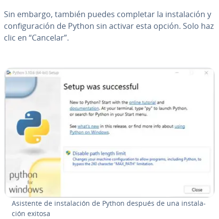
Sin embargo, también puedes completar la in­s­ta­la­ción y
co­n­fi­gu­ra­ción de Python sin activar esta opción. Solo haz
clic en “Cancelar”.
Asistente de in­s­ta­la­ción de Python después de una in­s­ta­la­
ción exitosa