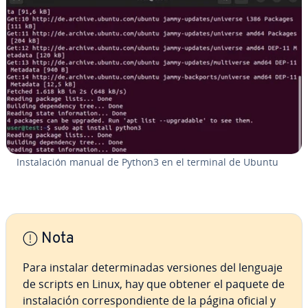
In­s­ta­la­ción manual de Python3 en el terminal de Ubuntu
Nota
Para instalar de­te­r­mi­na­das versiones del lenguaje
de scripts en Linux, hay que obtener el paquete de
in­s­ta­la­ción co­rre­s­po­n­die­n­te de la página oficial y