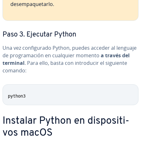
des­em­pa­que­tar­lo.
Paso 3. Ejecutar Python
Una vez co­n­fi­gu­ra­do Python, puedes acceder al lenguaje
de pro­gra­ma­ción en cualquier momento
a través del
terminal
. Para ello, basta con in­tro­du­cir el siguiente
comando:
python3
Instalar Python en di­s­po­si­ti­
vos macOS