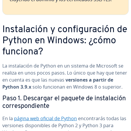
In­s­ta­la­ción y co­n­fi­gu­ra­ción de
Python en Windows: ¿cómo
funciona?
La in­s­ta­la­ción de Python en un sistema de Microsoft se
realiza en unos pocos pasos. Lo único que hay que tener
en cuenta es que las nuevas
versiones a partir de
Python 3.9.x
solo funcionan en Windows 8 o superior.
Paso 1. Descargar el paquete de in­s­ta­la­ción
co­rre­s­po­n­die­n­te
En la
página web oficial de Python
en­co­n­tra­rás todas las
versiones di­s­po­ni­bles de Python 2 y Python 3 para