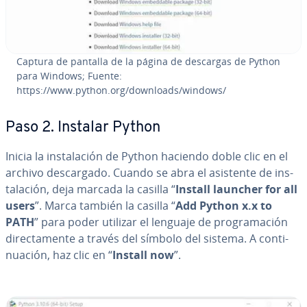
Captura de pantalla de la página de descargas de Python
para Windows; Fuente:
https://www.python.org/downloads/windows/
Paso 2. Instalar Python
Inicia la in­s­ta­la­ción de Python haciendo doble clic en el
archivo de­s­ca­r­ga­do. Cuando se abra el asistente de in­s­
ta­la­ción, deja marcada la casilla “
Install launcher for all
users
”. Marca también la casilla “
Add Python x.x to
PATH
” para poder utilizar el lenguaje de pro­gra­ma­ción
di­re­c­ta­me­n­te a través del símbolo del sistema. A co­n­ti­
nua­ción, haz clic en “
Install now
”.