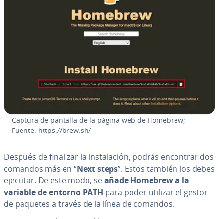
Captura de pantalla de la página web de Homebrew;
Fuente: https://brew.sh/
Después de finalizar la in­s­ta­la­ción, podrás encontrar dos
comandos más en “
Next steps
”. Estos también los debes
ejecutar. De este modo, se
añade Homebrew a la
variable de entorno PATH
para poder utilizar el gestor
de paquetes a través de la línea de comandos.