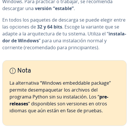
Windows. Para practicar o trabajar, se re­co­mie­n­da
descargar una
versión “estable”
.
En todos los paquetes de descarga se puede elegir entre
las opciones de
32 y 64 bits
. Escoge la variante que se
adapte a la ar­qui­te­c­tu­ra de tu sistema. Utiliza el “
in­s­ta­la­
dor de Windows
” para una in­s­ta­la­ción normal y
corriente (re­co­me­n­da­do para pri­n­ci­pia­n­tes).
Nota
La al­te­r­na­ti­va “Windows em­be­d­da­ble package”
permite des­em­pa­que­tar los archivos del
programa Python sin su in­s­ta­la­ción. Los “
pre-
releases
” di­s­po­ni­bles son versiones en otros
idiomas que aún están en fase de pruebas.