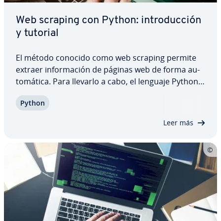
Web scraping con Python: in­tro­du­c­ción
y tutorial
El método conocido como web scraping permite
extraer in­fo­r­ma­ción de páginas web de forma au­
to­má­ti­ca. Para llevarlo a cabo, el lenguaje Python
resulta es­pe­cia­l­me­n­te útil. Sigue leyendo para
Python
saber por qué Python es tan buena elección, qué
riesgos legales conlleva este método y qué…
Leer más