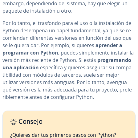
embargo, de­pe­n­die­n­do del sistema, hay que elegir un
paquete de in­s­ta­la­ción u otro.
Por lo tanto, el trasfondo para el uso o la in­s­ta­la­ción de
Python desempeña un papel fu­n­da­me­n­tal, ya que se re­
co­mie­n­dan di­fe­re­n­tes versiones en función del uso que
se le quiera dar. Por ejemplo, si quieres
aprender a
programar con Python
, puedes si­m­ple­me­n­te instalar la
versión más reciente de Python. Si estás
pro­gra­ma­n­do
una apli­ca­ción
es­pe­cí­fi­ca y quieres asegurar su co­m­pa­
ti­bi­li­dad con módulos de terceros, suele ser mejor
utilizar versiones más antiguas. Por lo tanto, averigua
qué versión es la más adecuada para tu proyecto, pre­fe­
ri­ble­me­n­te antes de co­n­fi­gu­rar Python.
Consejo
¿Quieres dar tus primeros pasos con Python?