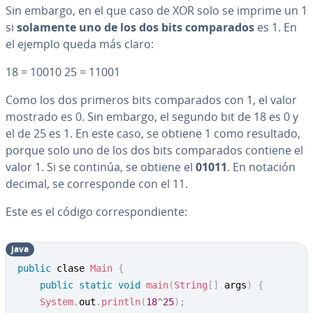
Sin embargo, en el que caso de XOR solo se imprime un 1
si
solamente uno de los dos bits co­m­pa­ra­dos
es 1. En
el ejemplo queda más claro:
18 = 10010 25 = 11001
Como los dos primeros bits co­m­pa­ra­dos con 1, el valor
mostrado es 0. Sin embargo, el segundo bit de 18 es 0 y
el de 25 es 1. En este caso, se obtiene 1 como resultado,
porque solo uno de los dos bits co­m­pa­ra­dos contiene el
valor 1. Si se continúa, se obtiene el
01011
. En notación
decimal, se co­rre­s­po­n­de con el 11.
Este es el código co­rre­s­po­n­die­n­te:
java
public
 clase 
Main
{
public
static
void
main
(
String
[
]
 args
)
{
System
.
out
.
println
(
18
^
25
)
;