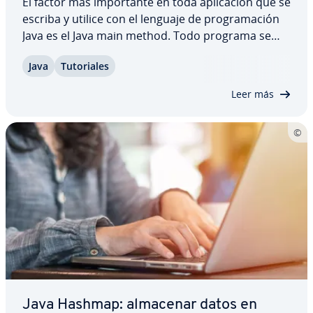
El factor más im­po­r­ta­n­te en toda apli­ca­ción que se
escriba y utilice con el lenguaje de pro­gra­ma­ción
Java es el Java main method. Todo programa se
utiliza dentro de su ámbito de apli­ca­ción. Te ex­pli­
Java
Tu­to­ria­les
ca­mos de­ta­lla­da­me­n­te qué es exac­ta­me­n­te el Java
main method, cómo funciona y qué…
Leer más
Java Hashmap: almacenar datos en