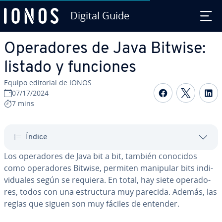
Digital Guide
Saltar al contenido principal
Ope­ra­do­res de Java Bitwise:
listado y funciones
Equipo editorial de IONOS
Compartir 
Compar
C
07/17/2024
7 mins
Índice
Los ope­ra­do­res de Java bit a bit, también conocidos
como ope­ra­do­res Bitwise, permiten manipular bits in­di­
vi­dua­les según se requiera. En total, hay siete ope­ra­do­
res, todos con una es­tru­c­tu­ra muy parecida. Además, las
reglas que siguen son muy fáciles de entender.