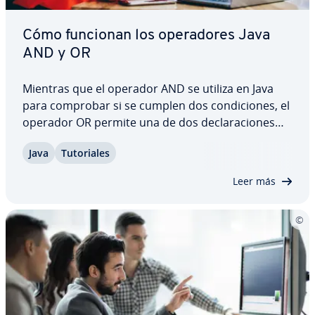
Cómo funcionan los ope­ra­do­res Java
AND y OR
Mientras que el operador AND se utiliza en Java
para comprobar si se cumplen dos co­n­di­cio­nes, el
operador OR permite una de dos de­cla­ra­cio­nes
falsas. Te ex­pli­ca­mos para qué se utilizan ambas
Java
Tu­to­ria­les
funciones, cómo es su sintaxis y en qué se di­fe­re­n­
cian.
Leer más