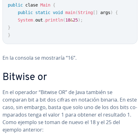
public
 clase 
Main
{
public
static
void
main
(
String
[
]
 args
)
{
System
.
out
.
println
(
18
&
25
)
;
}
}
En la consola se mostraría “16”.
Bitwise or
En el operador “Bitwise OR” de Java también se
comparan bit a bit dos cifras en notación binaria. En este
caso, sin embargo, basta que solo uno de los dos bits co­
m­pa­ra­dos tenga el valor 1 para obtener el resultado 1.
Como ejemplo se toman de nuevo el 18 y el 25 del
ejemplo anterior: