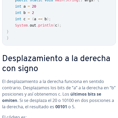
public
static
void
main
(
String
[
]
 args
)
{
int
 a 
=
20
int
 b 
=
2
int
 c 
=
(
a 
<<
 b
)
;
System
.
out
.
println
(
c
)
;
}
}
De­s­pla­za­mie­n­to a la derecha
con signo
El de­s­pla­za­mie­n­to a la derecha funciona en sentido
contrario. De­s­pla­za­mos los bits de “a” a la derecha en “b”
po­si­cio­nes y así obtenemos c. Los
últimos bits se
omiten
. Si se desplaza el 20 o 10100 en dos po­si­cio­nes a
la derecha, el resultado es
00101
o 5.
El código es: