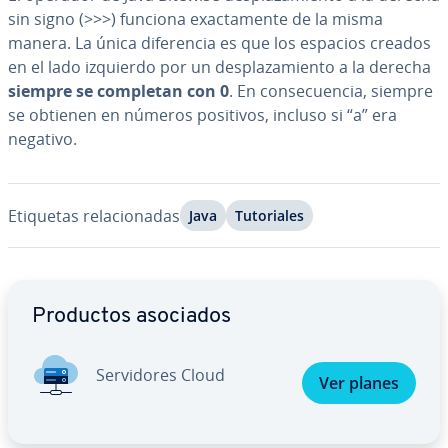
sin signo (>>>) funciona exac­ta­me­n­te de la misma
manera. La única di­fe­re­n­cia es que los espacios creados
en el lado izquierdo por un de­s­pla­za­mie­n­to a la derecha
siempre se completan con 0
. En co­n­se­cue­n­cia, siempre
se obtienen en números positivos, incluso si “a” era
negativo.
Etiquetas re­la­cio­na­das
Java
Tu­to­ria­les
Ir al menú principal
Productos asociados
Se­r­vi­do­res Cloud
Ver planes