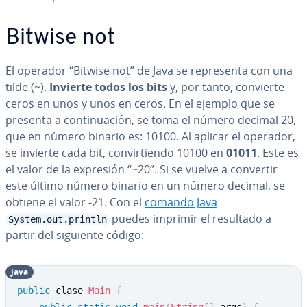
Bitwise not
El operador “Bitwise not” de Java se re­pre­se­n­ta con una
tilde (~).
Invierte todos los bits
y, por tanto, convierte
ceros en unos y unos en ceros. En el ejemplo que se
presenta a co­n­ti­nua­ción, se toma el número decimal 20,
que en número binario es: 10100. Al aplicar el operador,
se invierte cada bit, co­n­vi­r­tie­n­do 10100 en
01011
. Este es
el valor de la expresión “~20”. Si se vuelve a convertir
este último número binario en un número decimal, se
obtiene el valor -21. Con el
comando Java
puedes imprimir el resultado a
System.out.println
partir del siguiente código:
java
public
 clase 
Main
{