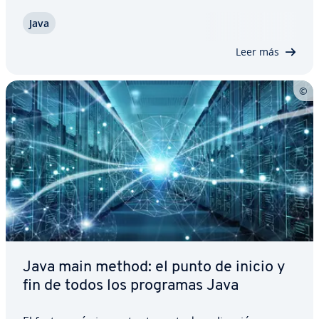
co­m­pa­ra­ción a otros, se puede entender con
Java
claridad. A co­n­ti­nua­ción, además de explicar lo
que es exac­ta­me­n­te el bucle for, te…
Leer más
Java main method: el punto de inicio y
fin de todos los programas Java