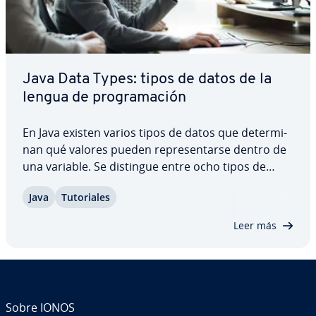
Java Data Types: tipos de datos de la
lengua de pro­gra­ma­ción
En Java existen varios tipos de datos que de­te­r­mi­
nan qué valores pueden re­pre­se­n­tar­se dentro de
una variable. Se distingue entre ocho tipos de
datos pri­mi­ti­vos di­fe­re­n­tes, que pueden cla­si­fi­car­
Java
Tu­to­ria­les
se en cuatro grupos, y muchos otros tipos de
datos complejos o tipos de re­fe­re­n­cia, con…
Leer más
Sobre IONOS