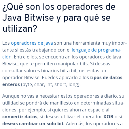
¿Qué son los ope­ra­do­res de
Java Bitwise y para qué se
utilizan?
Los
ope­ra­do­res de Java
son una he­rra­mie­n­ta muy im­po­r­
ta­n­te si estás tra­ba­ja­n­do con el
lenguaje de pro­gra­ma­
ción
. Entre ellos, se en­cue­n­tran los ope­ra­do­res de Java
Bitwise, que te permiten manipular bits. Si deseas
consultar valores binarios bit a bit, necesitas un
operador Bitwise. Puedes aplicarlo a los
tipos de datos
enteros
(byte, char, int, short, long).
Aunque no vas a necesitar estos ope­ra­do­res a diario, su
utilidad se pondrá de ma­ni­fie­s­to en de­te­r­mi­na­das si­tua­
cio­nes: por ejemplo, si quieres ahorrar espacio al
convertir datos
, si deseas utilizar el operador
XOR
o si
deseas cambiar un solo bit
. Además, los ope­ra­do­res a