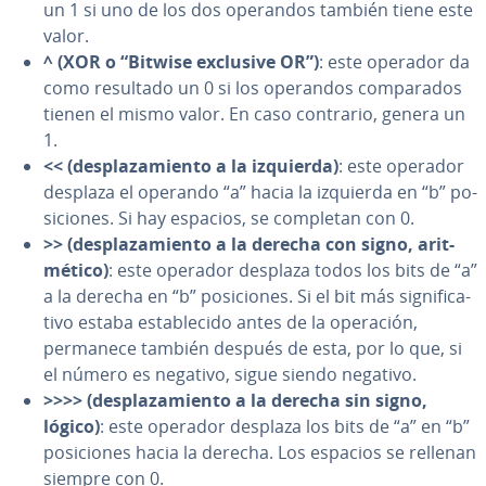
un 1 si uno de los dos operandos también tiene este
valor.
^ (XOR o “Bitwise exclusive OR”)
: este operador da
como resultado un 0 si los operandos co­m­pa­ra­dos
tienen el mismo valor. En caso contrario, genera un
1.
<< (de­s­pla­za­mie­n­to a la izquierda)
: este operador
desplaza el operando “a” hacia la izquierda en “b” po­
si­cio­nes. Si hay espacios, se completan con 0.
>> (de­s­pla­za­mie­n­to a la derecha con signo, ari­t­
mé­ti­co)
: este operador desplaza todos los bits de “a”
a la derecha en “b” po­si­cio­nes. Si el bit más si­g­ni­fi­ca­
ti­vo estaba es­ta­ble­ci­do antes de la operación,
permanece también después de esta, por lo que, si
el número es negativo, sigue siendo negativo.
>>>> (de­s­pla­za­mie­n­to a la derecha sin signo,
lógico)
: este operador desplaza los bits de “a” en “b”
po­si­cio­nes hacia la derecha. Los espacios se rellenan
siempre con 0.