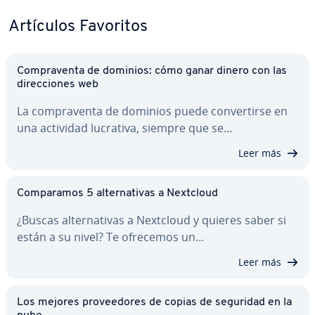
Artículos Favoritos
Co­m­pra­ve­n­ta de dominios: cómo ganar dinero con las
di­re­c­cio­nes web
La co­m­pra­ve­n­ta de dominios puede co­n­ve­r­ti­r­se en
una actividad lucrativa, siempre que se…
Leer más
Co­m­pa­ra­mos 5 al­te­r­na­ti­vas a Nextcloud
¿Buscas al­te­r­na­ti­vas a Nextcloud y quieres saber si
están a su nivel? Te ofrecemos un…
Leer más
Los mejores pro­vee­do­res de copias de seguridad en la