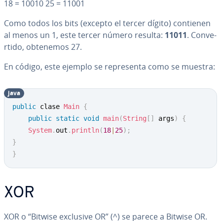
18 = 10010 25 = 11001
Como todos los bits (excepto el tercer dígito) contienen
al menos un 1, este tercer número resulta:
11011
. Co­n­ve­
r­ti­do, obtenemos 27.
En código, este ejemplo se re­pre­se­n­ta como se muestra:
java
public
 clase 
Main
{
public
static
void
main
(
String
[
]
 args
)
{
System
.
out
.
println
(
18
|
25
)
;
}
}
XOR
XOR o “Bitwise exclusive OR” (^) se parece a Bitwise OR.