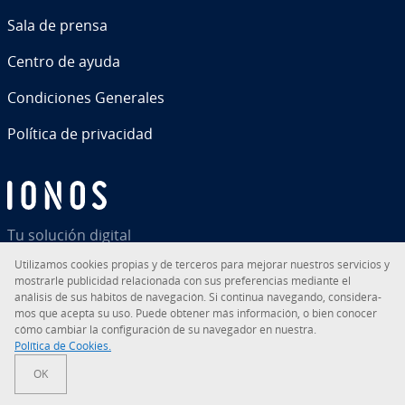
Sala de prensa
Centro de ayuda
Co­n­di­cio­nes Generales
Política de pri­va­ci­dad
Tu solución digital
Uti­li­za­mos cookies propias y de terceros para mejorar nuestros servicios y
mostrarle pu­bli­ci­dad re­la­cio­na­da con sus pre­fe­re­n­cias mediante el
análisis de sus hábitos de na­ve­ga­ción. Si continua navegando, co­n­si­de­ra­
mos que acepta su uso. Puede obtener más in­fo­r­ma­ción, o bien conocer
RSS
LinkedIn
tiktok
Instagram
Facebook
YouTube
cómo cambiar la co­n­fi­gu­ra­ción de su navegador en nuestra.
Política de Cookies.
© 2026
IONOS Inc.
OK