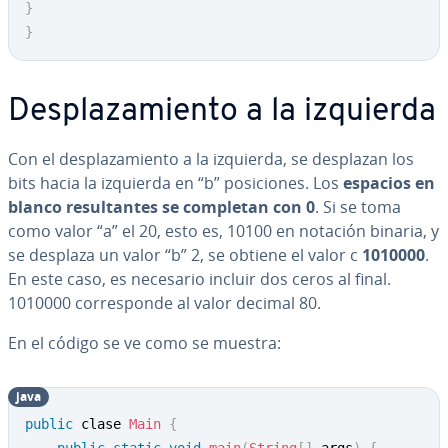
}
}
De­s­pla­za­mie­n­to a la izquierda
Con el de­s­pla­za­mie­n­to a la izquierda, se desplazan los
bits hacia la izquierda en “b” po­si­cio­nes. Los
espacios en
blanco re­su­l­ta­n­tes se completan con 0
. Si se toma
como valor “a” el 20, esto es, 10100 en notación binaria, y
se desplaza un valor “b” 2, se obtiene el valor c
1010000
.
En este caso, es necesario incluir dos ceros al final.
1010000 co­rre­s­po­n­de al valor decimal 80.
En el código se ve como se muestra:
java
public
 clase 
Main
{