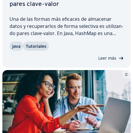
pares clave-valor
Una de las formas más eficaces de almacenar
datos y re­cu­pe­rar­los de forma selectiva es uti­li­za­n­
do pares clave-valor. En Java, HashMap es una
clase con la que puedes rea­li­zar­lo. En nuestro
Java
Tu­to­ria­les
tutorial, te ex­pli­ca­mos qué es Java HashMap y te
mostramos cómo se puede utilizar la clase…
Leer más