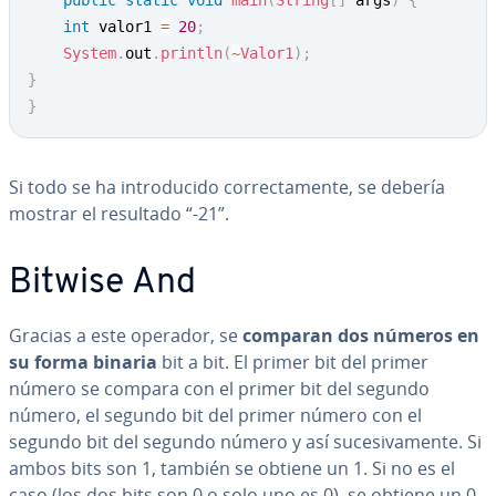
public
static
void
main
(
String
[
]
 args
)
{
int
 valor1 
=
20
;
System
.
out
.
println
(
~
Valor1
)
;
}
}
Si todo se ha in­tro­du­ci­do co­rre­c­ta­me­n­te, se debería
mostrar el resultado “-21”.
Bitwise And
Gracias a este operador, se
comparan dos números en
su forma binaria
bit a bit. El primer bit del primer
número se compara con el primer bit del segundo
número, el segundo bit del primer número con el
segundo bit del segundo número y así su­ce­si­va­me­n­te. Si
ambos bits son 1, también se obtiene un 1. Si no es el
caso (los dos bits son 0 o solo uno es 0), se obtiene un 0.