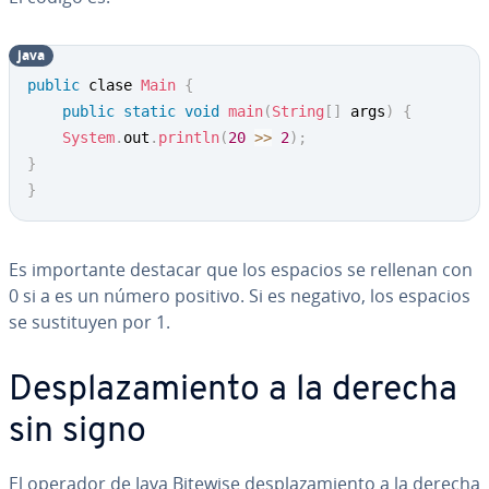
java
public
 clase 
Main
{
public
static
void
main
(
String
[
]
 args
)
{
System
.
out
.
println
(
20
>>
2
)
;
}
}
Es im­po­r­ta­n­te destacar que los espacios se rellenan con
0 si a es un número positivo. Si es negativo, los espacios
se su­s­ti­tu­yen por 1.
De­s­pla­za­mie­n­to a la derecha
sin signo
El operador de Java Bitewise de­s­pla­za­mie­n­to a la derecha