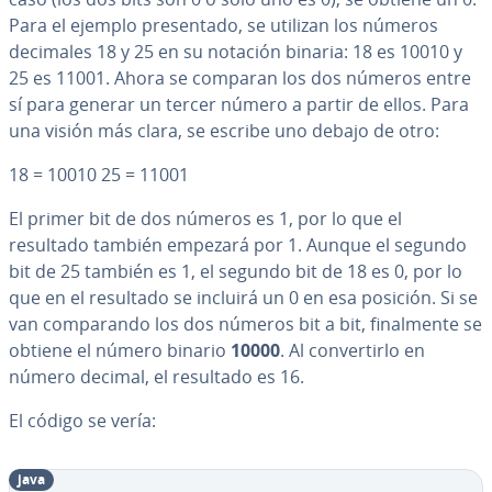
Para el ejemplo pre­se­n­ta­do, se utilizan los números
decimales 18 y 25 en su notación binaria: 18 es 10010 y
25 es 11001. Ahora se comparan los dos números entre
sí para generar un tercer número a partir de ellos. Para
una visión más clara, se escribe uno debajo de otro:
18 = 10010 25 = 11001
El primer bit de dos números es 1, por lo que el
resultado también empezará por 1. Aunque el segundo
bit de 25 también es 1, el segundo bit de 18 es 0, por lo
que en el resultado se incluirá un 0 en esa posición. Si se
van co­m­pa­ra­n­do los dos números bit a bit, fi­na­l­me­n­te se
obtiene el número binario
10000
. Al co­n­ve­r­ti­r­lo en
número decimal, el resultado es 16.
El código se vería:
java