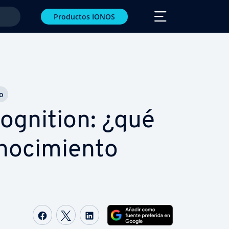
Productos IONOS
o
o­g­ni­tion: ¿qué
no­ci­mie­n­to
Compartir Facebook
Compartir Twitter
Compartir LinkedIn