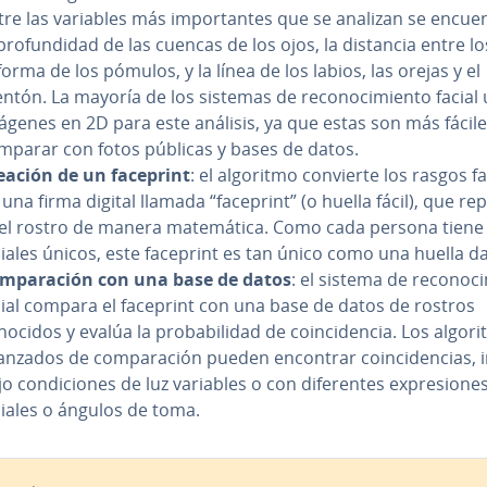
re las variables más im­po­r­ta­n­tes que se analizan se en­cue­n
pro­fu­n­di­dad de las cuencas de los ojos, la distancia entre lo
 forma de los pómulos, y la línea de los labios, las orejas y el
ntón. La mayoría de los sistemas de re­co­no­ci­mie­n­to facial
ágenes en 2D para este análisis, ya que estas son más fácil
mparar con fotos públicas y bases de datos.
eación de un faceprint
: el algoritmo convierte los rasgos fa
una firma digital llamada “faceprint” (o huella fácil), que re­pr
 el rostro de manera ma­te­má­ti­ca. Como cada persona tiene
ciales únicos, este faceprint es tan único como una huella da
­m­pa­ra­ción con una base de datos
: el sistema de re­co­no­ci­
cial compara el faceprint con una base de datos de rostros
ocidos y evalúa la pro­ba­bi­li­dad de coin­ci­de­n­cia. Los al­go­ri
anzados de co­m­pa­ra­ción pueden encontrar coin­ci­de­n­cias, 
o co­n­di­cio­nes de luz variables o con di­fe­re­n­tes ex­pre­sio­ne
ciales o ángulos de toma.