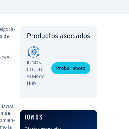
­go­rí­t­
és de
Productos asociados
es­pe­
IONOS
Probar ahora
CLOUD
AI Model
Hub
o facial
ión de
i­mie­n­
omo la