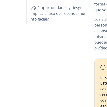
forma d
¿Qué opo­r­tu­ni­da­des y riesgos
que se
implica el uso del re­co­no­ci­mie­
n­to facial?
Los sis
persona
es posi
misma p
pueden 
o vídeo
El F
Este
cas 
re­c
cos,
esc