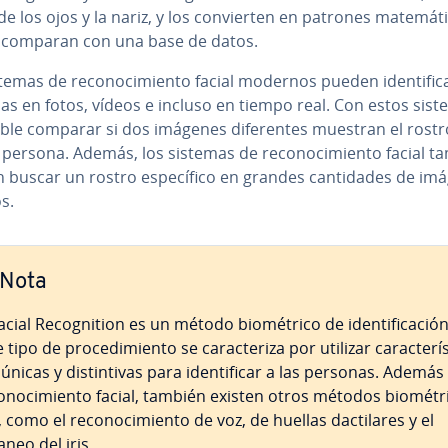
e los ojos y la nariz, y los co­n­vie­r­ten en patrones ma­te­má­ti
 comparan con una base de datos.
temas de re­co­no­ci­mie­n­to facial modernos pueden ide­n­ti­fi­c
s en fotos, vídeos e incluso en tiempo real. Con estos sist
ble comparar si dos imágenes di­fe­re­n­tes muestran el rostr
ersona. Además, los sistemas de re­co­no­ci­mie­n­to facial t
buscar un rostro es­pe­cí­fi­co en grandes ca­n­ti­da­des de i
s.
Nota
acial Re­co­g­ni­tion es un método bio­mé­tri­co de ide­n­ti­fi­ca­ción
 tipo de pro­ce­di­mie­n­to se ca­ra­c­te­ri­za por utilizar ca­ra­c­te­rí­s­
únicas y di­s­ti­n­ti­vas para ide­n­ti­fi­car a las personas. Además
o­no­ci­mie­n­to facial, también existen otros métodos bio­mé­tr
 como el re­co­no­ci­mie­n­to de voz, de huellas da­c­ti­la­res y el
aneo del iris.