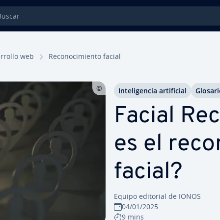
car
­rro­llo web
Re­co­no­ci­mie­n­to facial
In­te­li­ge­n­cia ar­ti­fi­cial
Glosari
Facial Re­c
es el re­co­
facial?
Equipo editorial de IONOS
04/01/2025
9 mins