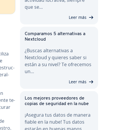
que se…
Leer más
Co­m­pa­ra­mos 5 al­te­r­na­ti­vas a
Nextcloud
¿Buscas al­te­r­na­ti­vas a
iliza
Nextcloud y quieres saber si
e
están a su nivel? Te ofrecemos
s­tru­c­
un…
­ra­l­
Leer más
en
Los mejores pro­vee­do­res de
n­te te­
copias de seguridad en la nube
pturar
¡Asegura tus datos de manera
 de
fiable en la nube! Tus datos
rostro.
estarán en buenas manos