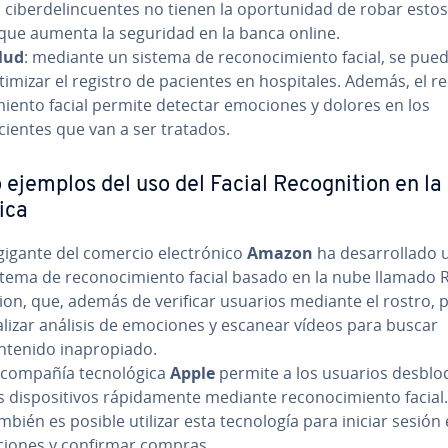
 ci­be­r­de­li­n­cue­n­tes no tienen la opo­r­tu­ni­dad de robar esto
 que aumenta la seguridad en la banca online.
lud
: mediante un sistema de re­co­no­ci­mie­n­to facial, se pue
imizar el registro de pacientes en ho­s­pi­ta­les. Además, el re
­mie­n­to facial permite detectar emociones y dolores en los
cientes que van a ser tratados.
 ejemplos del uso del Facial Re­co­g­ni­tion en la
ica
gigante del comercio ele­c­tró­ni­co
Amazon
ha de­sa­rro­lla­do 
stema de re­co­no­ci­mie­n­to facial basado en la nube llamado R
­tion, que, además de verificar usuarios mediante el rostro, 
alizar análisis de emociones y escanear vídeos para buscar
ntenido inapro­pia­do.
compañía te­c­no­ló­gi­ca
Apple
permite a los usuarios de­s­blo
 di­s­po­si­ti­vos rá­pi­da­me­n­te mediante re­co­no­ci­mie­n­to facial.
bién es posible utilizar esta te­c­no­lo­gía para iniciar sesión 
­cio­nes y confirmar compras.