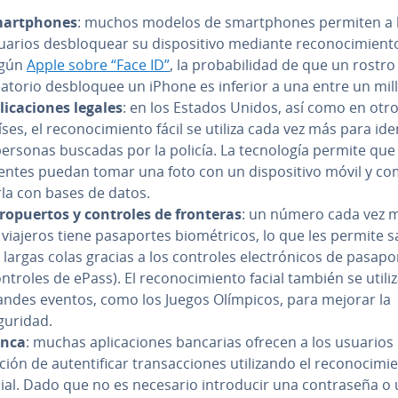
a­r­t­pho­nes
: muchos modelos de sma­r­t­pho­nes permiten a 
arios de­s­blo­quear su di­s­po­si­ti­vo mediante re­co­no­ci­mie­n­t
gún
Apple sobre “Face ID”
, la pro­ba­bi­li­dad de que un rostro
eatorio de­s­blo­quee un iPhone es inferior a una entre un mil
i­ca­cio­nes legales
: en los Estados Unidos, así como en otr
ses, el re­co­no­ci­mie­n­to fácil se utiliza cada vez más para ide­n­t
personas buscadas por la policía. La te­c­no­lo­gía permite que
entes puedan tomar una foto con un di­s­po­si­ti­vo móvil y co­
r­la con bases de datos.
­ro­pue­r­tos y controles de fronteras
: un número cada vez 
viajeros tiene pa­sa­po­r­tes bio­mé­tri­cos, lo que les permite 
 largas colas gracias a los controles ele­c­tró­ni­cos de pa­sa­po­
ntroles de ePass). El re­co­no­ci­mie­n­to facial también se utili
andes eventos, como los Juegos Olímpicos, para mejorar la
guridad.
nca
: muchas apli­ca­cio­nes bancarias ofrecen a los usuarios 
ión de au­te­n­ti­fi­car tra­n­sac­cio­nes uti­li­za­n­do el re­co­no­ci­mie
ial. Dado que no es necesario in­tro­du­cir una co­n­tra­se­ña o