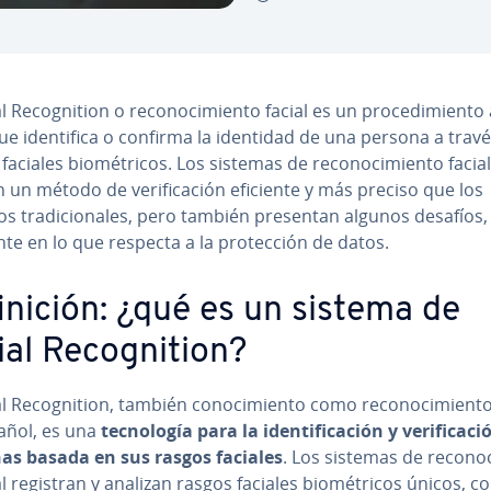
l Re­co­g­ni­tion o re­co­no­ci­mie­n­to facial es un pro­ce­di­mie­n­to al
ue ide­n­ti­fi­ca o confirma la identidad de una persona a trav
faciales bio­mé­tri­cos. Los sistemas de re­co­no­ci­mie­n­to facial
 un método de ve­ri­fi­ca­ción eficiente y más preciso que los
 tra­di­cio­na­les, pero también presentan algunos desafíos, 
e­n­te en lo que respecta a la pro­te­c­ción de datos.
i­ni­ción: ¿qué es un sistema de
al Re­co­g­ni­tion?
l Re­co­g­ni­tion, también co­no­ci­mie­n­to como re­co­no­ci­mie­n­t
añol, es una
te­c­no­lo­gía para la ide­n­ti­fi­ca­ción y ve­ri­fi­ca­c
as basada en sus rasgos faciales
. Los sistemas de re­co­no­c
al registran y analizan rasgos faciales bio­mé­tri­cos únicos, c