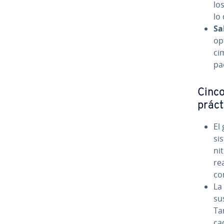
los
lo
Sa
opt
ci
pa
Cinco
práct
El 
si
ni
re
co
La 
sus
Tam
ca