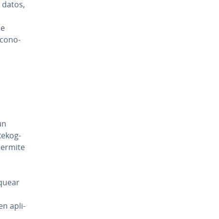
s datos,
de
­co­no­
un
e­ko­g­
permite
­quear
en apli­