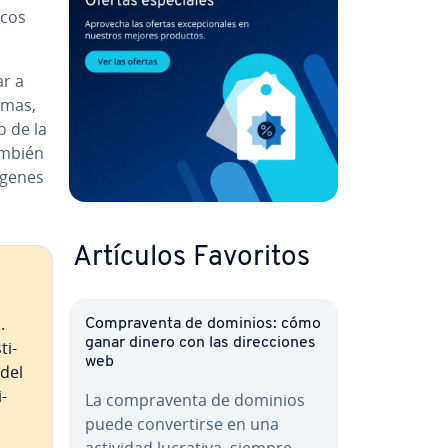
­cos
ar a
emas,
o de la
ambién
mágenes
Artículos Favoritos
.
Co­m­pra­ve­n­ta de dominios: cómo
ganar dinero con las di­re­c­cio­nes
ti­
web
 del
i­
La co­m­pra­ve­n­ta de dominios
puede co­n­ve­r­ti­r­se en una
actividad lucrativa, siempre