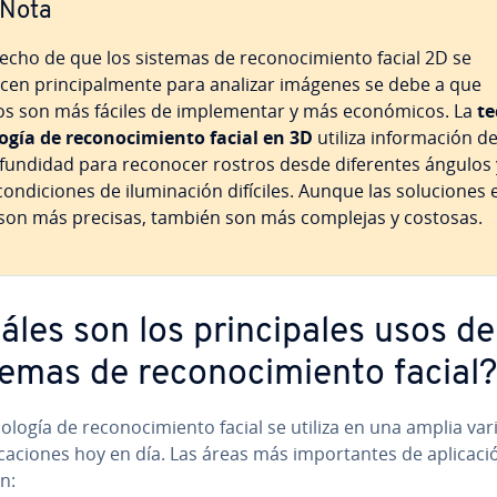
Nota
echo de que los sistemas de re­co­no­ci­mie­n­to facial 2D se
icen pri­n­ci­pa­l­me­n­te para analizar imágenes se debe a que
os son más fáciles de im­ple­me­n­tar y más eco­nó­mi­cos. La
te­
o­gía de re­co­no­ci­mie­n­to facial en 3D
utiliza in­fo­r­ma­ción d
fu­n­di­dad para reconocer rostros desde di­fe­re­n­tes ángulos 
o­n­di­cio­nes de ilu­mi­na­ción difíciles. Aunque las so­lu­cio­nes 
son más precisas, también son más complejas y costosas.
les son los pri­n­ci­pa­les usos de
emas de re­co­no­ci­mie­n­to facial?
no­lo­gía de re­co­no­ci­mie­n­to facial se utiliza en una amplia va
­ca­cio­nes hoy en día. Las áreas más im­po­r­ta­n­tes de apli­ca­ci
n: