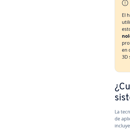
El h
util
est
no­l
pro­
en c
3D 
¿Cuá
sist
La te­c­
de apli
incluye