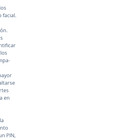
los
o facial.
lón.
os
i­fi­car
 los
m­pa­
mayor
saltarse
r­tes
za en
la
­n­to
 un PIN,