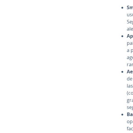
Sm
usu
Se
al
Apl
paí
a 
ag
ra
Ae
de 
las
(co
gr
se
Ba
opc
fac