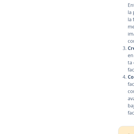
Ent
la 
la
me
im
co
Cr
en 
ta
fa
Co
fa
con
av
baj
fa