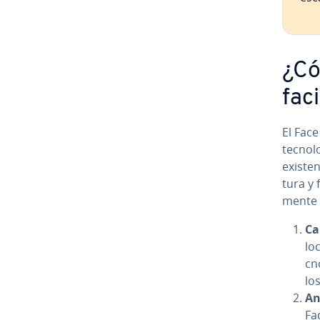
¿Cóm
fac
El Face
te­c­no
existen
tu­ra y 
me­n­t
Ca
loc
c­
lo
An
Fac