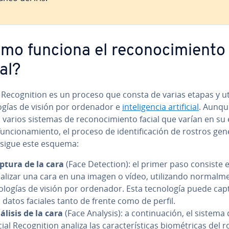
o funciona el re­co­no­ci­mie­n­to
ial?
 Re­co­g­ni­tion es un proceso que consta de varias etapas y ut
­lo­gías de visión por ordenador e
in­te­li­ge­n­cia ar­ti­fi­cial
. Aunqu
 varios sistemas de re­co­no­ci­mie­n­to facial que varían en su e
fu­n­cio­na­mie­n­to, el proceso de ide­n­ti­fi­ca­ción de rostros ge­ne
e sigue este esquema:
ptura de la cara
(Face Detection): el primer paso consiste 
alizar una cara en una imagen o vídeo, uti­li­za­n­do no­r­ma­l­me­
no­lo­gías de visión por ordenador. Esta te­c­no­lo­gía puede ca
s datos faciales tanto de frente como de perfil.
álisis de la cara
(Face Analysis): a co­n­ti­nua­ción, el sistema
ial Re­co­g­ni­tion analiza las ca­ra­c­te­rí­s­ti­cas bio­mé­tri­cas del 