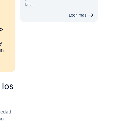
las…
Leer más
c­
e
y
en
 los
riedad
ón