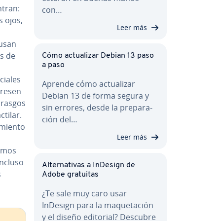
­tran:
con…
s ojos,
Leer más
 usan
es de
Cómo ac­tua­li­zar Debian 13 paso
a paso
ciales
Aprende cómo ac­tua­li­zar
e­se­n­
Debian 13 de forma segura y
 rasgos
sin errores, desde la pre­pa­ra­
ctilar.
ción del…
mie­n­to
Leer más
­t­mos
incluso
Al­te­r­na­ti­vas a InDesign de
s
Adobe gratuitas
¿Te sale muy caro usar
InDesign para la ma­que­ta­ción
y el diseño editorial? Descubre