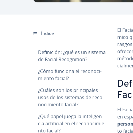
El Facia
Índice
mi­co q
rasgos 
ofrecen
De­fi­ni­ción: ¿qué es un sistema
métodos
de Facial Re­co­g­ni­tion?
cia­l­m
¿Cómo funciona el re­co­no­ci­
mie­n­to facial?
De­f
¿Cuáles son los pri­n­ci­pa­les
Faci
usos de los sistemas de re­co­
no­ci­mie­n­to facial?
El Facia
¿Qué papel juega la in­te­li­ge­n­
en esp
cia ar­ti­fi­cial en el re­co­no­ci­mie­
person
n­to facial?
to faci