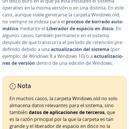
un disco duro en el que ya está instalado el sistema
operativo en la misma versión o en una distinta. En este
caso, aunque suele generarse la carpeta Windows.old,
no siempre se indexa para el
proceso de borrado au­to­
má­ti­co
mediante el
Liberador de espacio en disco.
En
algunos casos, también permanece en el sistema
después de que tra­n­s­cu­rra el período de retención pre­
de­fi­ni­do debido a una
ac­tua­li­za­ción del sistema
(por
ejemplo, de Windows 8 a Windows 10) o a
ac­tua­li­za­cio­
nes de versión
dentro de una edición de Windows.
Nota
En muchos casos, la carpeta Windows.old no solo
almacena datos re­le­va­n­tes para el sistema, sino
también
datos de apli­ca­cio­nes de terceros
, que
es la razón principal por la que la carpeta es tan
grande y el liberador de espacio en disco no la