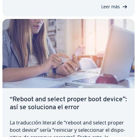
organizar archivos o ejecutar tareas de red. Para…
Leer más
“Reboot and select proper boot device”:
así se soluciona el error
La tra­du­c­ción literal de “reboot and select proper
boot device” sería “reiniciar y se­le­c­cio­nar el di­s­po­