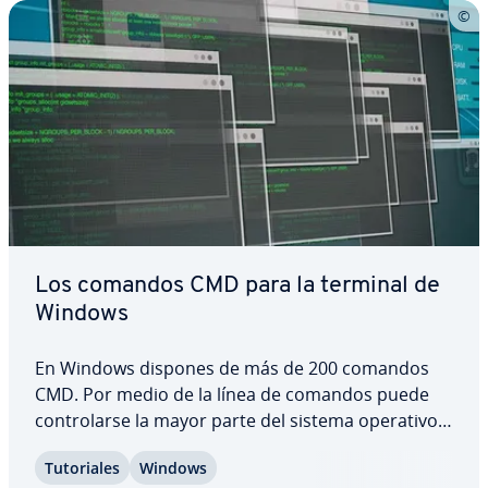
Los comandos CMD para la terminal de
Windows
En Windows dispones de más de 200 comandos
CMD. Por medio de la línea de comandos puede
co­n­tro­lar­se la mayor parte del sistema operativo,
del ordenador o de las unidades de disco. Los
Tu­to­ria­les
Windows
comandos de la consola de Windows permiten