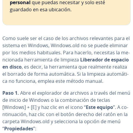
personal
que puedas necesitar y solo esté
guardado en esa ubicación.
Como suele ser el caso de los archivos re­le­va­n­tes para el
sistema en Windows, Windows.old no se puede eliminar
por los medios ha­bi­tua­les. Para hacerlo, necesitas la me­
n­cio­na­da he­rra­mie­n­ta de limpieza
Liberador de espacio
en disco
, es decir, la he­rra­mie­n­ta que realmente realiza
el borrado de forma au­to­má­ti­ca. Si la limpieza au­to­má­ti­
ca no funciona, emplea este método manual.
Paso 1.
Abre el ex­plo­ra­dor de archivos a través del menú
de inicio de Windows o la co­m­bi­na­ción de teclas
[Windows] + [E] y haz clic en el icono “
Este equipo
”. A co­
n­ti­nua­ción, haz clic con el botón derecho del ratón en la
carpeta Windows.old y se­le­c­cio­na la opción de menú
“
Pro­pie­da­des
”: