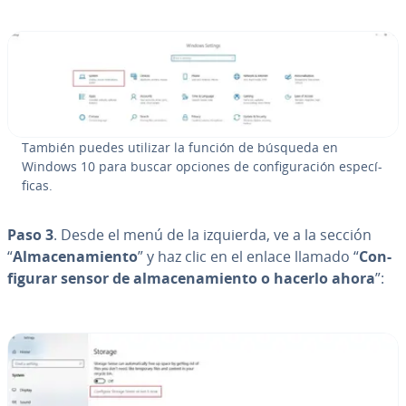
También puedes utilizar la función de búsqueda en
Windows 10 para buscar opciones de co­n­fi­gu­ra­ción es­pe­cí­
fi­cas.
Paso 3
. Desde el menú de la izquierda, ve a la sección
“
Al­ma­ce­na­mie­n­to
” y haz clic en el enlace llamado “
Co­n­
fi­gu­rar sensor de al­ma­ce­na­mie­n­to o hacerlo ahora
”: