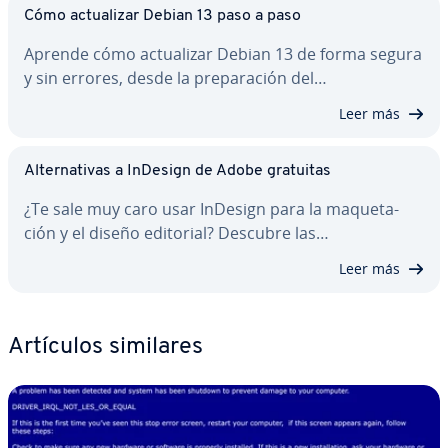
Cómo ac­tua­li­zar Debian 13 paso a paso
Aprende cómo ac­tua­li­zar Debian 13 de forma segura
y sin errores, desde la pre­pa­ra­ción del…
Leer más
Al­te­r­na­ti­vas a InDesign de Adobe gratuitas
¿Te sale muy caro usar InDesign para la ma­que­ta­
ción y el diseño editorial? Descubre las…
Leer más
Artículos similares