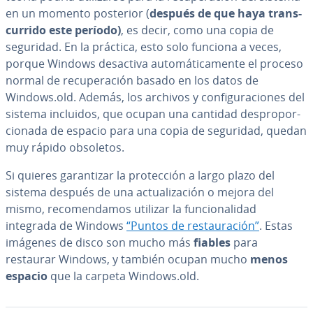
en un momento posterior (
después de que haya tra­n­s­
cu­rri­do este período)
, es decir, como una copia de
seguridad. En la práctica, esto solo funciona a veces,
porque Windows desactiva au­to­má­ti­ca­me­n­te el proceso
normal de re­cu­pe­ra­ción basado en los datos de
Windows.old. Además, los archivos y co­n­fi­gu­ra­cio­nes del
sistema incluidos, que ocupan una cantidad de­s­pro­po­r­
cio­na­da de espacio para una copia de seguridad, quedan
muy rápido obsoletos.
Si quieres ga­ra­n­ti­zar la pro­te­c­ción a largo plazo del
sistema después de una ac­tua­li­za­ción o mejora del
mismo, re­co­me­n­da­mos utilizar la fu­n­cio­na­li­dad
integrada de Windows
“Puntos de re­s­tau­ra­ción”
. Estas
imágenes de disco son mucho más
fiables
para
restaurar Windows, y también ocupan mucho
menos
espacio
que la carpeta Windows.old.