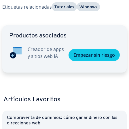
Etiquetas re­la­cio­na­das
Tu­to­ria­les
Windows
Ir al menú principal
Productos asociados
Creador de apps
Empezar sin riesgo
y sitios web IA
Artículos Favoritos
Co­m­pra­ve­n­ta de dominios: cómo ganar dinero con las
di­re­c­cio­nes web