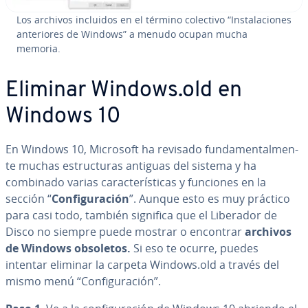
Los archivos incluidos en el término colectivo “In­s­ta­la­cio­nes
an­te­rio­res de Windows” a menudo ocupan mucha
memoria.
Eliminar Windows.old en
Windows 10
En Windows 10, Microsoft ha revisado fu­n­da­me­n­ta­l­me­n­
te muchas es­tru­c­tu­ras antiguas del sistema y ha
combinado varias ca­ra­c­te­rí­s­ti­cas y funciones en la
sección “
Co­n­fi­gu­ra­ción
”. Aunque esto es muy práctico
para casi todo, también significa que el Liberador de
Disco no siempre puede mostrar o encontrar
archivos
de Windows obsoletos.
Si eso te ocurre, puedes
intentar eliminar la carpeta Windows.old a través del
mismo menú “Co­n­fi­gu­ra­ción”.