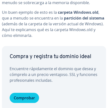
menudo se so­bre­ca­r­ga a la memoria di­s­po­ni­ble.
Un buen ejemplo de esto es la
carpeta Windows.old
,
que a menudo se encuentra en la
partición del sistema
(además de la carpeta de la versión actual de Windows).
Aquí te ex­pli­ca­mos qué es la carpeta Windows.old y
cómo eli­mi­nar­la.
Compra y registra tu dominio ideal
Encuentre rá­pi­da­me­n­te el dominio que desea y
cómprelo a un precio ventajoso. SSL y funciones
pro­fe­sio­na­les incluidas.
Comprobar