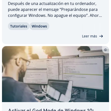
Después de una ac­tua­li­za­ción en tu ordenador,
puede aparecer el mensaje “Pre­pa­rá­n­do­se para
co­n­fi­gu­rar Windows. No apague el equipo”. Ahora
hay que tener paciencia, ya que, de vez en cuando,
Tu­to­ria­les
Windows
este proceso puede llevar mucho tiempo. Sin
embargo, si no ocurre nada incluso después de…
Leer más