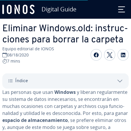
Digital Guide
Saltar al contenido principal
Eliminar Windows.old: in­s­tru­c­
cio­nes para borrar la carpeta
Equipo editorial de IONOS
Compartir 
Compar
C
08/18/2020
7 mins
Índice
Las personas que usan
Windows
y liberan re­gu­la­r­me­n­te
su sistema de datos in­ne­ce­sa­rios, se en­co­n­tra­rán en
muchas ocasiones con carpetas y archivos cuya fu­n­cio­
na­li­dad y utilidad le es de­s­co­no­ci­da. Por esto, para ganar
espacio de al­ma­ce­na­mie­n­to
, se prefiere eliminar otros
y,
aunque de este modo se juega sobre seguro, a