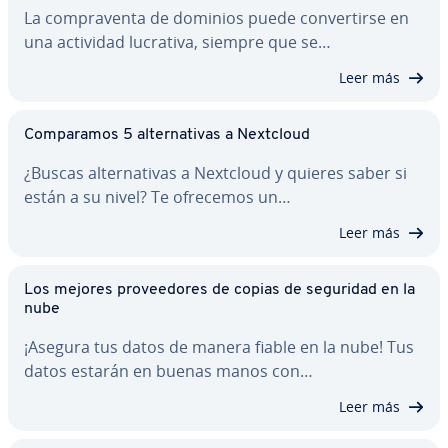
La co­m­pra­ve­n­ta de dominios puede co­n­ve­r­ti­r­se en
una actividad lucrativa, siempre que se…
Leer más
Co­m­pa­ra­mos 5 al­te­r­na­ti­vas a Nextcloud
¿Buscas al­te­r­na­ti­vas a Nextcloud y quieres saber si
están a su nivel? Te ofrecemos un…
Leer más
Los mejores pro­vee­do­res de copias de seguridad en la
nube
¡Asegura tus datos de manera fiable en la nube! Tus
datos estarán en buenas manos con…
Leer más