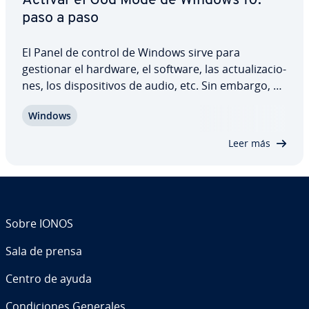
Activar el God Mode de Windows 10:
paso a paso
El Panel de control de Windows sirve para
gestionar el hardware, el software, las ac­tua­li­za­cio­
nes, los di­s­po­si­ti­vos de audio, etc. Sin embargo, es
un poco confuso debido a sus je­ra­r­quías y ca­te­go­
Windows
rías. De hecho, es probable que al buscar lo que
necesitas estes perdiendo mucho…
Leer más
Sobre IONOS
Sala de prensa
Centro de ayuda
Co­n­di­cio­nes Generales