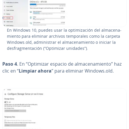
En Windows 10, puedes usar la op­ti­mi­za­ción del al­ma­ce­na­
mie­n­to para eliminar archivos te­m­po­ra­les como la carpeta
Windows.old, ad­mi­ni­s­trar el al­ma­ce­na­mie­n­to o iniciar la
de­s­fra­g­me­n­ta­ción (“Optimizar unidades”).
Paso 4
. En “Optimizar espacio de al­ma­ce­na­mie­n­to” haz
clic en “
Limpiar ahora
” para eliminar Windows.old.