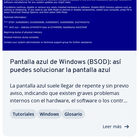
Pantalla azul de Windows (BSOD): así
puedes so­lu­cio­nar la pantalla azul
La pantalla azul suele llegar de repente y sin previo
aviso, indicando que existen graves problemas
internos con el hardware, el software o los co­n­tro­
la­do­res. Si Windows no puede seguir eje­cu­tá­n­do­se
Tu­to­ria­les
Windows
Glosario
debido a este problema, el apagado forzoso se
produce en forma de pantalla azul,…
Leer más