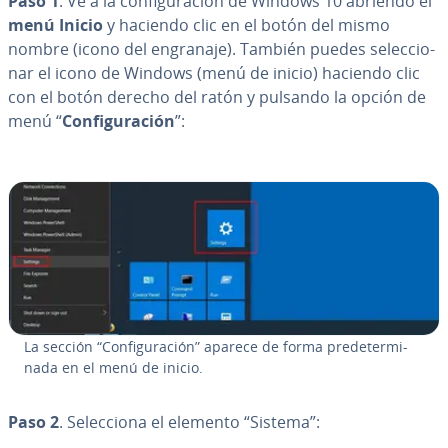
Paso 1
. Ve a la co­n­fi­gu­ra­ción de Windows 10 abriendo el
menú Inicio
y haciendo clic en el botón del mismo
nombre (icono del engranaje). También puedes se­le­c­cio­
nar el icono de Windows (menú de inicio) haciendo clic
con el botón derecho del ratón y pulsando la opción de
menú “
Co­n­fi­gu­ra­ción
”:
La sección “Co­n­fi­gu­ra­ción” aparece de forma pre­de­te­r­mi­
na­da en el menú de inicio.
Paso 2
. Se­le­c­cio­na el elemento “Sistema”: