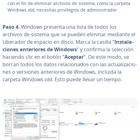
con el fin de eliminar archivos de sistema, como la carpeta
Windows.old, necesitas pri­vi­le­gios de ad­mi­ni­s­tra­dor.
Paso 4
. Windows presenta una lista de todos los
archivos de sistema que se pueden eliminar mediante el
Liberador de espacio en disco. Marca la casilla “
In­s­ta­la­
cio­nes an­te­rio­res de Windows
” y confirma la selección
haciendo clic en el botón “
Aceptar
”. De este modo, se
borran todos los datos re­la­cio­na­dos con las ac­tua­li­za­cio­
nes o versiones an­te­rio­res de Windows, incluida la
carpeta Windows.old. Esto puede llevar un tiempo.