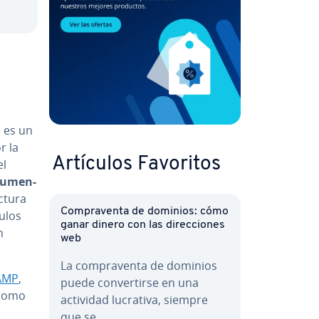
) es un
r la
Artículos Favoritos
el
cu­me­n­
­tu­ra
Co­m­pra­ve­n­ta de dominios: cómo
dulos
ganar dinero con las di­re­c­cio­nes
n
web
La co­m­pra­ve­n­ta de dominios
AMP
,
puede co­n­ve­r­ti­r­se en una
 como
actividad lucrativa, siempre
que se…