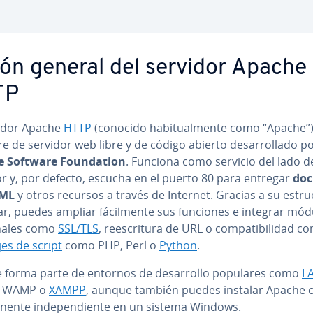
ión general del servidor Apache
TP
vidor Apache
HTTP
(conocido ha­bi­tua­l­me­n­te como “Apache”
e de servidor web libre y de código abierto de­sa­rro­lla­do po
 Software Fou­n­da­tion
. Funciona como servicio del lado d
or y, por defecto, escucha en el puerto 80 para entregar
do­
TML
y otros recursos a través de Internet. Gracias a su es­tru­c
, puedes ampliar fá­ci­l­me­n­te sus funciones e integrar mó
­na­les como
SSL/TLS
, re­es­cri­tu­ra de URL o co­m­pa­ti­bi­li­dad co
es de script
como PHP, Perl o
Python
.
 forma parte de entornos de de­sa­rro­llo populares como
L
, WAMP o
XAMPP
, aunque también puedes instalar Apache
­ne­n­te in­de­pe­n­die­n­te en un sistema Windows.