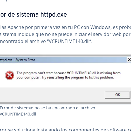
ror de sistema httpd.exe
talas Apache por primera vez en tu PC con Windows, es prob
 sistema indique que no se puede iniciar el servidor web po
n­co­n­tra­do el archivo “VCRUNTIME140.dll”.
Error de sistema: no se ha en­co­n­tra­do el archivo
VCRUNTIME140.dll
ror se soluciona in­s­ta­la­n­do los co­m­po­ne­n­tes de software co