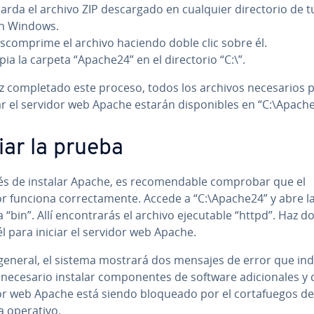
rda el archivo ZIP de­s­ca­r­ga­do en cualquier di­re­c­to­rio de 
n Windows.
­s­co­m­pri­me el archivo haciendo doble clic sobre él.
ia la carpeta “Apache24” en el di­re­c­to­rio “C:\”.
 co­m­ple­ta­do este proceso, todos los archivos ne­ce­sa­rios 
r el servidor web Apache estarán di­s­po­ni­bles en “C:\Apach
ciar la prueba
 de instalar Apache, es re­co­me­n­da­ble comprobar que el
r funciona co­rre­c­ta­me­n­te. Accede a “C:\Apache24” y abre l
“bin”. Allí en­co­n­tra­rás el archivo eje­cu­ta­ble “httpd”. Haz do
l para iniciar el servidor web Apache.
 general, el sistema mostrará dos mensajes de error que in
necesario instalar co­m­po­ne­n­tes de software adi­cio­na­les y 
r web Apache está siendo bloqueado por el co­r­ta­fue­gos de
a operativo.