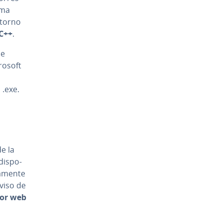
ama
entorno
 C++
.
se
crosoft
 .exe.
e la
­s­po­
­me­n­te
aviso de
dor web