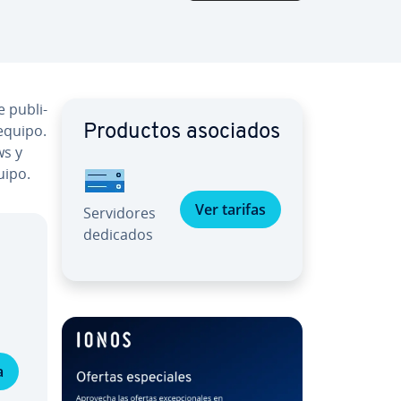
 pu­bli­
equipo.
Productos asociados
ws y
uipo.
Ver tarifas
Se­r­vi­do­res
dedicados
a