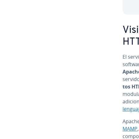
Vis
HT
El ser
softwar
Apache
servid
tos H
modular
adi­cio
lenguaj
Apache
MAMP
co­m­po