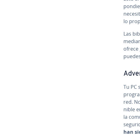
po­n­di
necesi
lo pro­p
Las bi­
mediant
ofrece 
puedes 
Ad­ve
Tu PC 
program
red. No
ni­ble 
la co­m
seguri
han sid