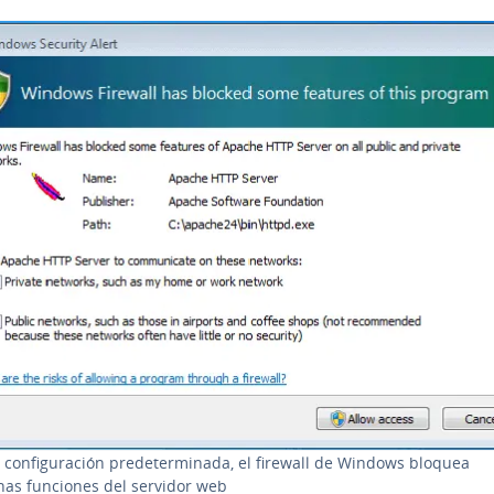
 co­n­fi­gu­ra­ción pre­de­te­r­mi­na­da, el firewall de Windows bloquea
nas funciones del servidor web