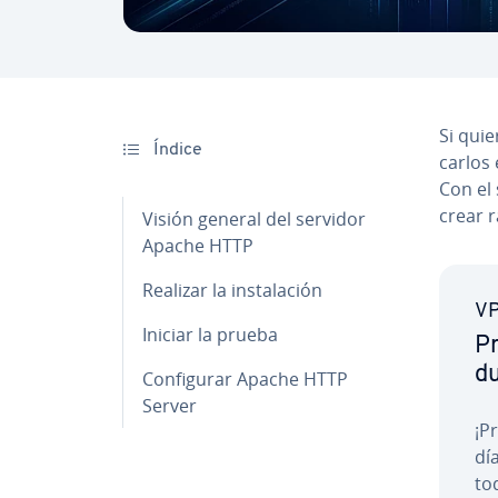
Si quie
Índice
car­los
Con el 
crear r
Visión general del servidor
Apache HTTP
Realizar la in­s­ta­la­ción
VP
Iniciar la prueba
Pr
du
Co­n­fi­gu­rar Apache HTTP
Server
¡P
día
tod