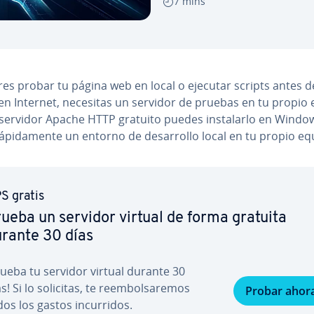
7 mins
res probar tu página web en local o ejecutar scripts antes de
 en Internet, necesitas un servidor de pruebas en tu propio 
servidor Apache HTTP gratuito puedes in­s­ta­lar­lo en Windo
á­pi­da­me­n­te un entorno de de­sa­rro­llo local en tu propio eq
S gratis
ueba un servidor virtual de forma gratuita
rante 30 días
rueba tu servidor virtual durante 30
s! Si lo solicitas, te re­em­bo­l­sa­re­mos
Probar ahor
os los gastos in­cu­rri­dos.