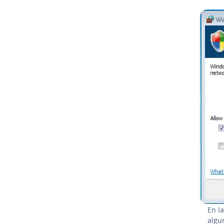
En la
algu