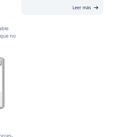
Leer más
able
rque no
­rre­s­