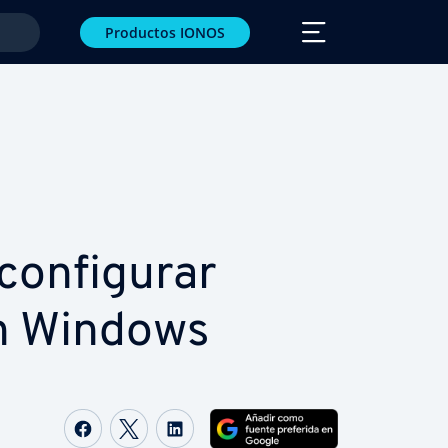
Productos IONOS
o­n­fi­gu­rar
n Windows
Compartir Facebook
Compartir Twitter
Compartir LinkedIn