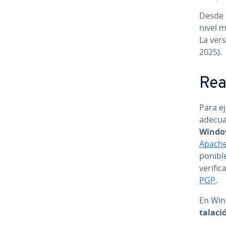
Desde h
nivel 
La vers
2025).
Real
Para e
adecua
Windo
Apach
po­ni­
verific
PGP
.
En Wind
ta­la­c