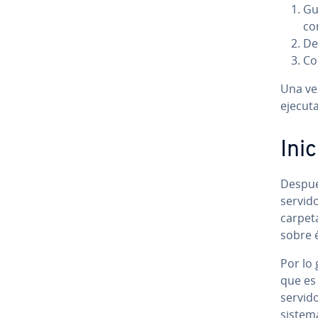
Gua
co
De
Cop
Una vez
ejecuta
Ini
Después
servido
carpeta 
sobre é
Por lo
que es 
servido
sistem