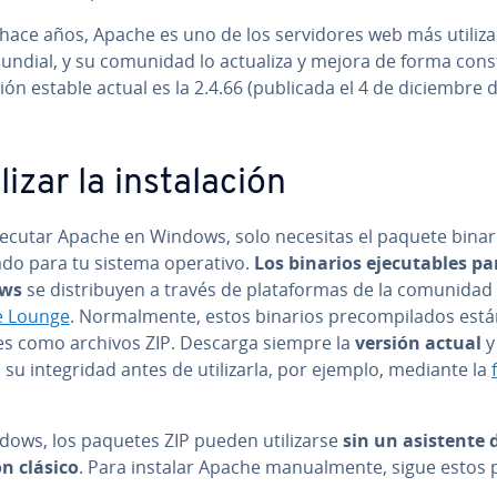
ace años, Apache es uno de los se­r­vi­do­res web más uti­li­za
mundial, y su comunidad lo actualiza y mejora de forma cons
ión estable actual es la 2.4.66 (publicada el 4 de diciembre 
izar la in­s­ta­la­ción
jecutar Apache en Windows, solo necesitas el paquete binar
do para tu sistema operativo.
Los binarios eje­cu­ta­bles pa
ws
se di­s­tri­bu­yen a través de pla­ta­fo­r­mas de la comunid
e Lounge
. No­r­ma­l­me­n­te, estos binarios pre­co­m­pi­la­dos está
bles como archivos ZIP. Descarga siempre la
versión actual
y
a su in­te­gri­dad antes de uti­li­zar­la, por ejemplo, mediante la
ows, los paquetes ZIP pueden uti­li­zar­se
sin un asistente d
ión clásico
. Para instalar Apache ma­nua­l­me­n­te, sigue estos