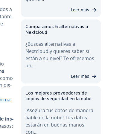
­dos a
Leer más
tante.
de
Co­m­pa­ra­mos 5 al­te­r­na­ti­vas a
Nextcloud
¿Buscas al­te­r­na­ti­vas a
Nextcloud y quieres saber si
están a su nivel? Te ofrecemos
io
un…
ra
Leer más
ad como
n di­s­
Los mejores pro­vee­do­res de
firma
copias de seguridad en la nube
¡Asegura tus datos de manera
fiable en la nube! Tus datos
e in­s­
estarán en buenas manos
 pasos:
con…