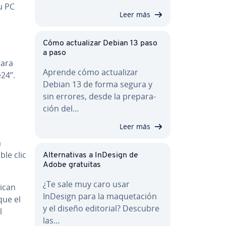
tu PC
Leer más
Cómo ac­tua­li­zar Debian 13 paso
a paso
para
Aprende cómo ac­tua­li­zar
e24”.
Debian 13 de forma segura y
sin errores, desde la pre­pa­ra­
ción del…
Leer más
a
ble clic
Al­te­r­na­ti­vas a InDesign de
Adobe gratuitas
¿Te sale muy caro usar
dican
InDesign para la ma­que­ta­ción
que el
y el diseño editorial? Descubre
l
las…