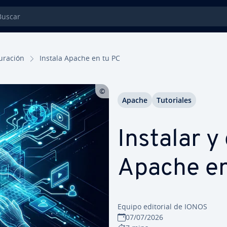
car
gu­ra­ción
Instala Apache en tu PC
Apache
Tu­to­ria­les
Instalar y c
Apache e
Equipo editorial de IONOS
07/07/2026