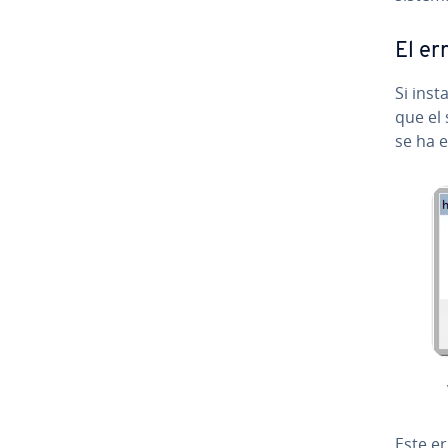
El er
Si ins
que el
se ha e
Este er