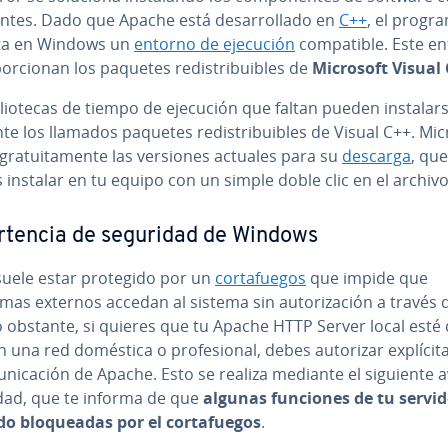
e­n­tes. Dado que Apache está de­sa­rro­lla­do en
C++
, el progr
ta en Windows un
entorno de ejecución
co­m­pa­ti­ble. Este 
o­r­cio­nan los paquetes re­di­s­tri­bui­bles de
Microsoft Visual
blio­te­cas de tiempo de ejecución que faltan pueden in­s­ta­lar­
e los llamados paquetes re­di­s­tri­bui­bles de Visual C++. Mi
gra­tui­ta­me­n­te las versiones actuales para su
descarga
, que
instalar en tu equipo con un simple doble clic en el archivo
­r­te­n­cia de seguridad de Windows
suele estar protegido por un
co­r­ta­fue­gos
que impide que
as externos accedan al sistema sin au­to­ri­za­ción a través d
 obstante, si quieres que tu Apache HTTP Server local esté di
en una red doméstica o pro­fe­sio­nal, debes autorizar ex­plí­ci­ta
u­ni­ca­ción de Apache. Esto se realiza mediante el siguiente 
dad, que te informa de que
algunas funciones de tu servi
o blo­quea­das por el co­r­ta­fue­gos
.