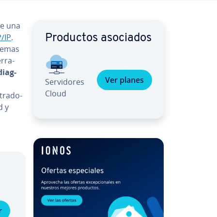
 de una
P/IP
.
Productos asociados
blemas
­rra­
dia­g­
Ver planes
Se­r­vi­do­res
Cloud
tra­do­
d y
r