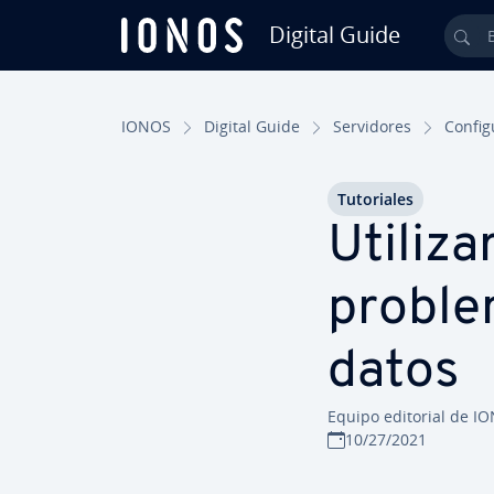
Digital Guide
Bus
Saltar al contenido principal
IONOS
Digital Guide
Se­r­vi­do­res
Co­n­fi­
Tu­to­ria­les
Utilizar
problema
datos
Equipo editorial de I
10/27/2021