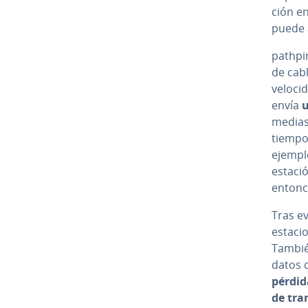
ción en
puede 
pathpi
de cabl
velocid
envía
u
me­dias
tiempo 
ejempl
estació
entonc
Tras ev
es­ta­c
Tambié
datos de
pérdid
de tra­n