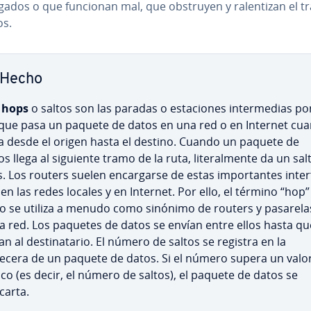
r­ga­dos o que funcionan mal, que obstruyen y ra­le­n­ti­zan el tr
os.
Hecho
s
hops
o saltos son las paradas o es­ta­cio­nes in­te­r­me­dias po
 que pasa un paquete de datos en una red o en Internet cu
ja desde el origen hasta el destino. Cuando un paquete de
s llega al siguiente tramo de la ruta, li­te­ra­l­me­n­te da un sal
 Los routers suelen en­ca­r­gar­se de estas im­po­r­ta­n­tes in­te­r­
 en las redes locales y en Internet. Por ello, el término “hop”
to se utiliza a menudo como sinónimo de routers y pasarela
la red. Los paquetes de datos se envían entre ellos hasta qu
an al de­s­ti­na­ta­rio. El número de saltos se registra en la
ecera de un paquete de datos. Si el número supera un valo
tico (es decir, el número de saltos), el paquete de datos se
carta.