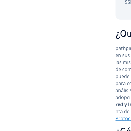
SSL
¿Qu
pathpi
en sus 
las mis
de coma
puede u
para co
análisi
adopci
red y l
n­ta de
Protoc