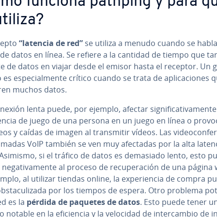
mo funciona pathping y para q
tiliza?
cepto
“latencia de red”
se utiliza a menudo cuando se habla
 de datos en línea. Se refiere a la cantidad de tiempo que ta
e de datos en viajar desde el emisor hasta el receptor. Un 
 es es­pe­cia­l­me­n­te crítico cuando se trata de apli­ca­cio­nes 
ren muchos datos.
exión lenta puede, por ejemplo, afectar si­g­ni­fi­ca­ti­va­me­n­te
ie­n­cia de juego de una persona en un juego en línea o provoc
os y caídas de imagen al tra­n­s­mi­tir vídeos. Las vi­deo­co­n­fe­r
lamadas VoIP también se ven muy afectadas por la alta laten
 Asimismo, si el tráfico de datos es demasiado lento, esto p
 ne­ga­ti­va­me­n­te al proceso de re­cu­pe­ra­ción de una página
mplo, al utilizar tiendas online, la ex­pe­rie­n­cia de compra p
b­s­ta­cu­li­za­da por los tiempos de espera. Otro problema po
ed es la
pérdida de paquetes de datos
. Esto puede tener u
notable en la efi­cie­n­cia y la velocidad de in­te­r­ca­m­bio de in