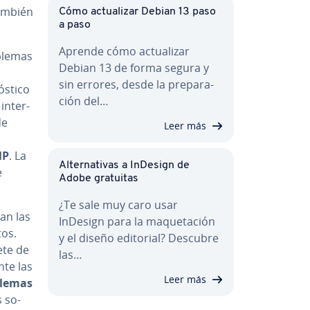
 también
Cómo ac­tua­li­zar Debian 13 paso
a paso
Aprende cómo ac­tua­li­zar
blemas
Debian 13 de forma segura y
sin errores, desde la pre­pa­ra­
s­ti­co
ción del…
in­te­r­
de
Leer más
MP
. La
Al­te­r­na­ti­vas a InDesign de
e
Adobe gratuitas
¿Te sale muy caro usar
ran las
InDesign para la ma­que­ta­ción
tos.
y el diseño editorial? Descubre
ete de
las…
n­te las
Leer más
oblemas
s so­