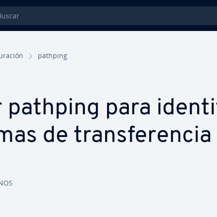
car
gu­ra­ción
pathping
 pathping para ide­n­ti­
s de tra­n­s­fe­re­n­cia
ONOS