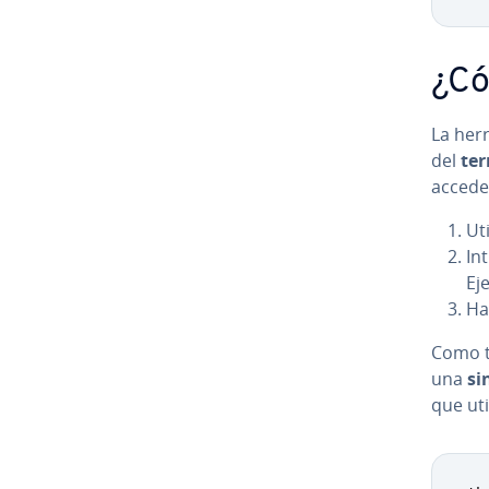
¿Có
La he­r
del
te
acceder
Ut
In
Ej
Ha
Como to
una
si
que uti