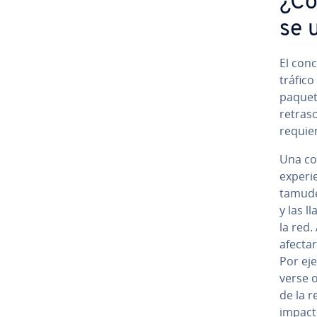
¿Có
se u
El con
tráfico
paquet
retraso
requie
Una con
ex­pe­r
ta­mu­de
y las l
la red.
afectar
Por eje
verse o
de la r
impacto 