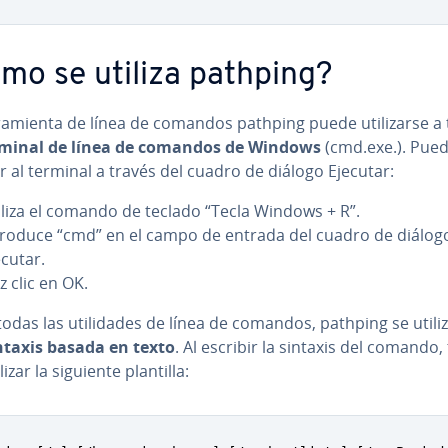
mo se utiliza pathping?
ra­mie­n­ta de línea de comandos pathping puede uti­li­zar­se a
rminal de línea de comandos de Windows
(cmd.exe.). Pue
 al terminal a través del cuadro de diálogo Ejecutar:
iliza el comando de teclado “Tecla Windows + R”.
troduce “cmd” en el campo de entrada del cuadro de diálog
ecutar.
z clic en OK.
das las uti­li­da­des de línea de comandos, pathping se utili
ntaxis basada en texto
. Al escribir la sintaxis del comando,
lizar la siguiente plantilla: