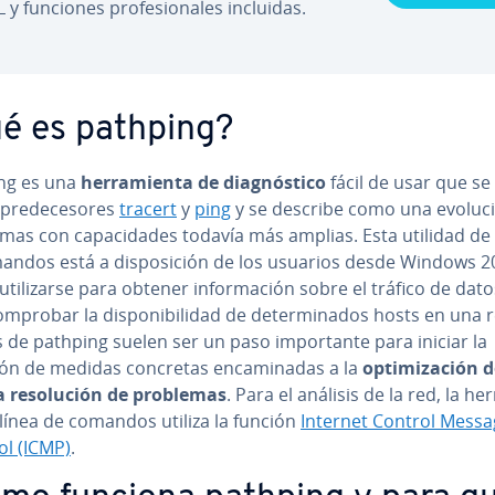
 y funciones pro­fe­sio­na­les incluidas.
é es pathping?
ng es una
he­rra­mie­n­ta de dia­g­nó­s­ti­co
fácil de usar que se
pre­de­ce­so­res
tracert
y
ping
y se describe como una evoluc
mas con ca­pa­ci­da­des todavía más amplias. Esta utilidad de 
ndos está a di­s­po­si­ción de los usuarios desde Windows 2
ti­li­zar­se para obtener in­fo­r­ma­ción sobre el tráfico de dato
mprobar la di­s­po­ni­bi­li­dad de de­te­r­mi­na­dos hosts en una 
s de pathping suelen ser un paso im­po­r­ta­n­te para iniciar la
ón de medidas concretas en­ca­mi­na­das a la
op­ti­mi­za­ción 
a re­so­lu­ción de problemas
. Para el análisis de la red, la he­
 línea de comandos utiliza la función
Internet Control Messa
ol (ICMP)
.