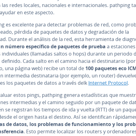
 las redes locales, na­cio­na­les e in­te­r­na­cio­na­les. pathping
ayudar en este aspecto.
ng es excelente para detectar problemas de red, como pro
eado, pérdida de paquetes de datos y de­gra­da­ción de la
ad. Durante el análisis de la red, esta he­rra­mie­n­ta de dia­g­nó­
n número es­pe­cí­fi­co de paquetes de prueba
a es­ta­cio­nes 
 in­di­vi­dua­les (llamadas saltos o hops) durante un periodo 
definido. Cada salto en el camino hacia el de­s­ti­na­ta­rio (por
o, una página web) recibe un total de
100 paquetes eco IC
n in­te­r­me­dia de­s­ti­na­ta­ria (por ejemplo, un router) devuelv
es los paquetes de datos a través delk
Internet Protocol
.
aluar estos pings, pathping genera es­ta­dí­s­ti­cas que muest
io­nes in­te­r­me­dias y el camino seguido por un paquete de da
n se registran los tiempos de ida y vuelta (RTT) de un paqu
sde el origen hasta el destino. Así se ide­n­ti­fi­can rá­pi­da­me­
as de datos, los problemas de fu­n­cio­na­mie­n­to y los pr
­s­fe­re­n­cia
. Esto permite localizar los routers y or­de­na­do­re