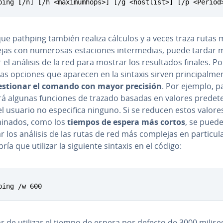
ping [/n] [/h <maximumhops>] [/g <hostlist>] [/p <Period
ue pathping también realiza cálculos y a veces traza rutas 
as con numerosas es­ta­cio­nes in­te­r­me­dias, puede tardar
r el análisis de la red para mostrar los re­su­l­ta­dos finales. Po
las opciones que aparecen en la sintaxis sirven pri­n­ci­pa­l­me­n
estionar el comando con mayor precisión
. Por ejemplo, p
rá algunas funciones de trazado basadas en valores pre­de­te­
el usuario no es­pe­ci­fi­ca ninguno. Si se reducen estos valore
­mi­na­dos, como los
tiempos de espera más cortos
, se pued
r los análisis de las rutas de red más complejas en pa­r­ti­cu­l
bría que utilizar la siguiente sintaxis en el código:
ping /w 600
r de utilizar el tiempo de espera por defecto de 3000 mi­li­se­