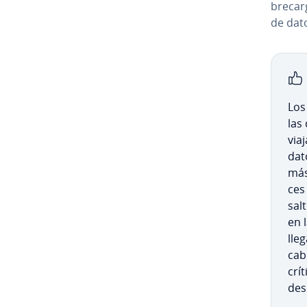
bre­ca­
de dat
Lo
las
via
dato
más.
ces
sal
en 
lleg
cab
crí
des