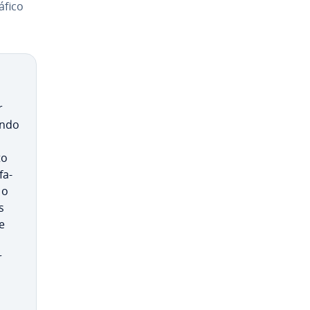
áfico
r
ando
to
fa­
 o
s
e
r