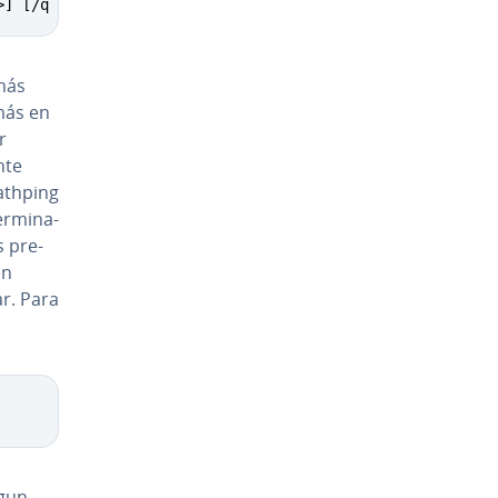
>] [/q <numqueries>] [/w <timeout>] [/i <IPaddress>] [/4
más
 más en
r
­te
athping
r­mi­na­
s pre­
en
ar. Para
gu­n­