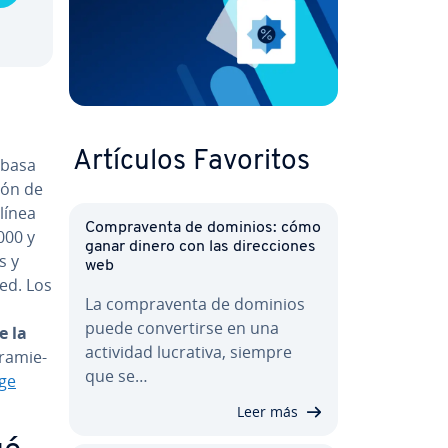
Artículos Favoritos
 basa
ión de
línea
Co­m­pra­ve­n­ta de dominios: cómo
000 y
ganar dinero con las di­re­c­cio­nes
s y
web
red. Los
La co­m­pra­ve­n­ta de dominios
puede co­n­ve­r­ti­r­se en una
de la
actividad lucrativa, siempre
rra­mie­
que se…
ge
Leer más