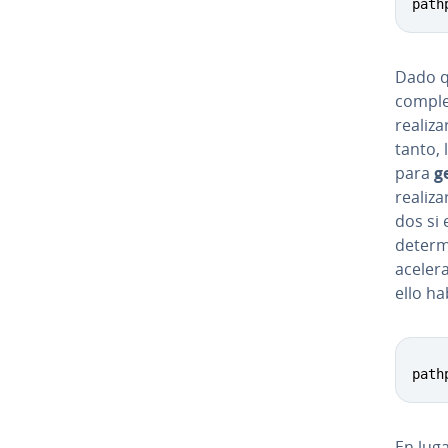
path
Dado q
complej
realiza
tanto, 
para
g
realiza
dos si 
de­te­r
acelera
ello ha
path
En luga