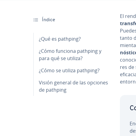
El re­n
Índice
tra­n­s­
Puedes 
tanto d
¿Qué es pathping?
mie­n­t
¿Cómo funciona pathping y
nó­s­ti­
para qué se utiliza?
conocid
res de s
¿Cómo se utiliza pathping?
eficaci
entorn
Visión general de las opciones
de pathping
Co
En
de