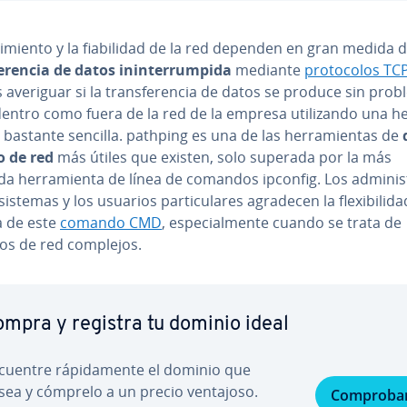
­di­mie­n­to y la fia­bi­li­dad de la red dependen en gran medida
fe­re­n­cia de datos in­i­n­te­rru­m­pi­da
mediante
pro­to­co­los TC
averiguar si la tra­n­s­fe­re­n­cia de datos se produce sin pro
entro como fuera de la red de la empresa uti­li­za­n­do una he
a bastante sencilla. pathping es una de las he­rra­mie­n­tas de
co de red
más útiles que existen, solo superada por la más
a he­rra­mie­n­ta de línea de comandos ipconfig. Los ad­mi­ni­s­
istemas y los usuarios pa­r­ti­cu­la­res agradecen la fle­xi­bi­li­da
a de este
comando CMD
, es­pe­cia­l­me­n­te cuando se trata de
os de red complejos.
mpra y registra tu dominio ideal
cuentre rá­pi­da­me­n­te el dominio que
sea y cómprelo a un precio ventajoso.
Comproba