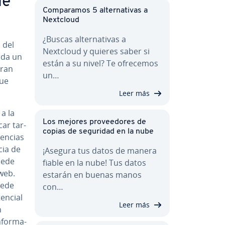
ué
Co­m­pa­ra­mos 5 al­te­r­na­ti­vas a
Nextcloud
¿Buscas al­te­r­na­ti­vas a
 del
Nextcloud y quieres saber si
rda un
están a su nivel? Te ofrecemos
gran
un…
que
Leer más
 a la
Los mejores pro­vee­do­res de
ar ta­r­
copias de seguridad en la nube
e­n­cias
cia de
¡Asegura tus datos de manera
uede
fiable en la nube! Tus datos
 web.
estarán en buenas manos
uede
con…
tencial
Leer más
n
­fo­r­ma­