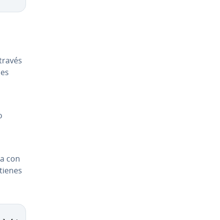
 través
des
o
za con
 tienes