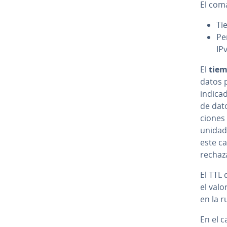
El coma
Ti
Pe
IP
El
tiem
datos p
indicad
de dato
cio­nes
unidad
este c
rechaz
El TTL 
el val
en la r
En el 