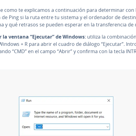
 como te ex­pli­ca­mos a co­n­ti­nua­ción para de­te­r­mi­nar con 
de Ping si la ruta entre tu sistema y el ordenador de desti
a y qué retrasos se pueden esperar en la tra­n­s­fe­re­n­cia de
r la ventana “Ejecutar” de Windows
: utiliza la co­m­bi­na­ció
Windows + R para abrir el cuadro de diálogo “Ejecutar”. Int
ando “CMD” en el campo “Abrir” y confirma con la tecla INT