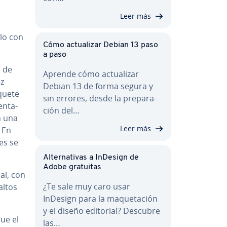
Leer más
olo con
Cómo ac­tua­li­zar Debian 13 paso
a paso
 de
Aprende cómo ac­tua­li­zar
ez
Debian 13 de forma segura y
aquete
sin errores, desde la pre­pa­ra­
­n­ta­
ción del…
en una
Leer más
 En
ces se
Al­te­r­na­ti­vas a InDesign de
Adobe gratuitas
ral, con
¿Te sale muy caro usar
altos
InDesign para la ma­que­ta­ción
y el diseño editorial? Descubre
ue el
las…