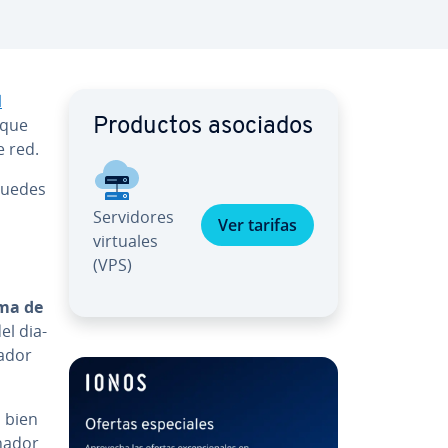
l
 que
Productos asociados
e red.
puedes
Se­r­vi­do­res
Ver tarifas
virtuales
(VPS)
ema de
el dia­
nador
 bien
nador