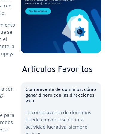
ma red
io.
mie­n­to
que se
n el
ante la
o­pe­ya
Artículos Favoritos
la co­n­
Co­m­pra­ve­n­ta de dominios: cómo
32
ganar dinero con las di­re­c­cio­nes
web
La co­m­pra­ve­n­ta de dominios
ve para
puede co­n­ve­r­ti­r­se en una
s redes
actividad lucrativa, siempre
cesor
que se…