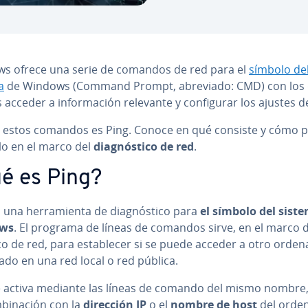
s ofrece una serie de comandos de red para el
símbolo de
a
de Windows (Command Prompt, abreviado: CMD) con los
acceder a in­fo­r­ma­ción relevante y co­n­fi­gu­rar los ajustes d
 estos comandos es Ping. Conoce en qué consiste y cómo 
ar­lo en el marco del
dia­g­nó­s­ti­co de red
.
é es Ping?
una he­rra­mie­n­ta de dia­g­nó­s­ti­co para
el símbolo del sist
ws
. El programa de líneas de comandos sirve, en el marco d
ti­co de red, para es­ta­ble­cer si se puede acceder a otro orde
ado en una red local o red pública.
e activa mediante las líneas de comando del mismo nombre,
­bi­na­ción con la
dirección IP
o el
nombre de host
del orde