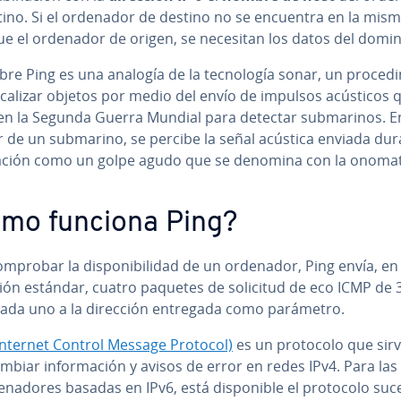
tino. Si el ordenador de destino no se encuentra en la mis
ue el ordenador de origen, se necesitan los datos del domin
re Ping es una analogía de la te­c­no­lo­gía sonar, un pro­ce­di­
ocalizar objetos por medio del envío de impulsos acústicos 
 en la Segunda Guerra Mundial para detectar su­b­ma­ri­nos. E
r de un submarino, se percibe la señal acústica enviada dur
i­za­ción como un golpe agudo que se denomina con la ono­ma­t
mo funciona Ping?
mprobar la di­s­po­ni­bi­li­dad de un ordenador, Ping envía, en 
a­ción estándar, cuatro paquetes de solicitud de eco ICMP de 
cada uno a la dirección entregada como parámetro.
Internet Control Message Protocol)
es un protocolo que sir
­ca­m­biar in­fo­r­ma­ción y avisos de error en redes IPv4. Para la
e­na­do­res basadas en IPv6, está di­s­po­ni­ble el protocolo su