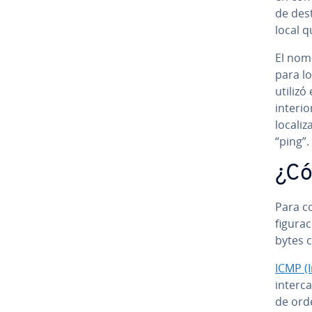
de des
local q
El nomb
para l
utilizó
interio
lo­ca­l
“ping”.
¿Có
Para co
fi­gu­r
bytes 
ICMP (
in­te­r
de or­d