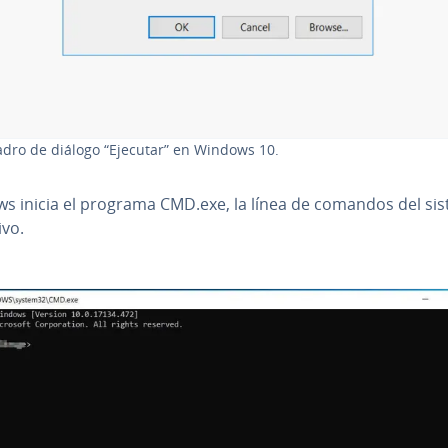
adro de diálogo “Ejecutar” en Windows 10.
s inicia el programa CMD.exe, la línea de comandos del si
ivo.