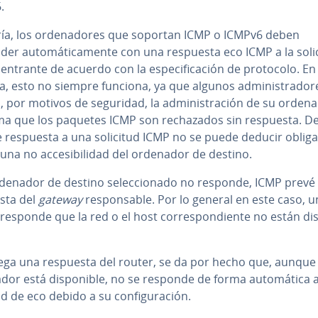
.
ía, los or­de­na­do­res que soportan ICMP o ICMPv6 deben
er au­to­má­ti­ca­me­n­te con una respuesta eco ICMP a la soli
entrante de acuerdo con la es­pe­ci­fi­ca­ción de protocolo. En 
a, esto no siempre funciona, ya que algunos ad­mi­ni­s­tra­do­r
an, por motivos de seguridad, la ad­mi­ni­s­tra­ción de su orden
ma que los paquetes ICMP son re­cha­za­dos sin respuesta. De
e respuesta a una solicitud ICMP no se puede deducir obli­ga­t
 una no ac­ce­si­bi­li­dad del ordenador de destino.
rdenador de destino se­le­c­cio­na­do no responde, ICMP prevé
sta del
gateway
re­s­po­n­sa­ble. Por lo general en este caso, u
responde que la red o el host co­rre­s­po­n­die­n­te no están di­s­
llega una respuesta del router, se da por hecho que, aunque 
or está di­s­po­ni­ble, no se responde de forma au­to­má­ti­ca a
ud de eco debido a su co­n­fi­gu­ra­ción.