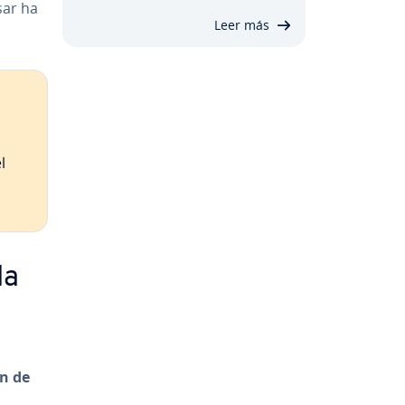
sar ha
Leer más
l
la
ón de