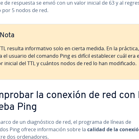
 de respuesta se envió con un valor inicial de 63 y al regre
 por 5 nodos de red.
Nota
TL resulta in­fo­r­ma­ti­vo solo en cierta medida. En la práctica,
 el usuario del comando Ping es difícil es­ta­ble­cer cuál era e
r inicial del TTL y cuántos nodos de red lo han mo­di­fi­ca­do.
probar la conexión de red con 
eba Ping
arco de un dia­g­nó­s­ti­co de red, el programa de líneas de
s Ping ofrece in­fo­r­ma­ción sobre la
calidad de la conexi
re dos or­de­na­do­res.