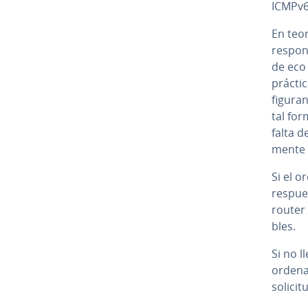
ICMPv6
En teor
respond
de eco 
práctic
fi­gu­r
tal for
falta d
me­n­te
Si el o
respue
router 
bles.
Si no 
ordenad
solicit