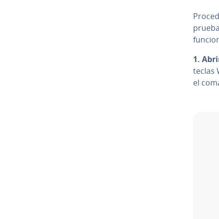
Procede
prueba 
funcion
1.
Abri
teclas 
el com