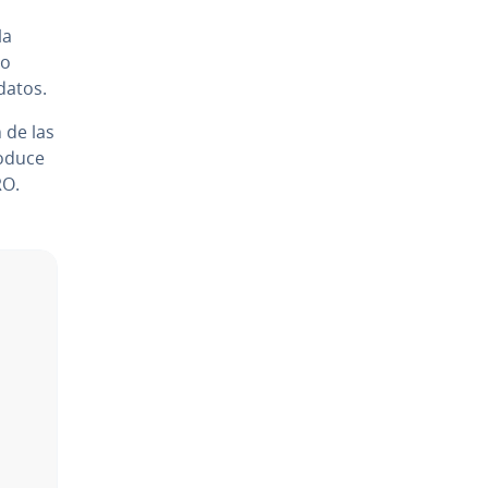
la
no
 datos.
n de las
roduce
RO.