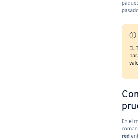
paquete
pasado
EL T
para
valo
Com
pru
En el m
comando
red
ent