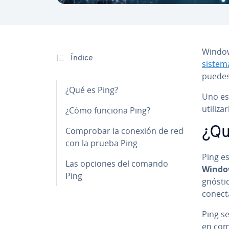
Window
Índice
sistem
puedes 
¿Qué es Ping?
Uno es
uti­li­z
¿Cómo funciona Ping?
¿Qu
Comprobar la conexión de red
con la prueba Ping
Ping es 
Las opciones del comando
Windo
Ping
g­nó­s­
conect
Ping s
en co­m