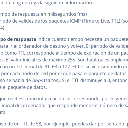
ndo ping entrega la siguiente in­fo­r­ma­ción:
empo de respuesta en mi­li­se­gu­n­dos (ms)
riodo de validez de los paquetes ICMP (Time to Live, TTL) (s
v4)
po de respuesta
indica cuánto tiempo necesita un paquete
ara ir al ordenador de destino y volver. El periodo de valid
o como TTL co­rre­s­po­n­de al tiempo de ex­pi­ra­ción de un p
s. El valor inicial es de máximo 255. Son ha­bi­tua­les im­ple­me
 con un TTL inicial de 31, 63 o 127. El TTL se ve di­s­mi­nui­do 
 por cada nodo de red por el que pasa el paquete de datos.
aso se habla de
hops
(saltos). Si el TTL disminuye a 0, enton
a el paquete de datos.
que recibes como in­fo­r­ma­ción se co­rre­s­po­n­de, por lo gene
or inicial del ordenador que responde menos el número de s
uta.
caso de un TTL de 58, por ejemplo, puedes dar por sentado q