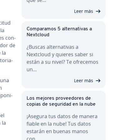
Leer más
citud
Co­m­pa­ra­mos 5 al­te­r­na­ti­vas a
la
Nextcloud
es co­n­
ador de
¿Buscas al­te­r­na­ti­vas a
 la
Nextcloud y quieres saber si
o­ria­
están a su nivel? Te ofrecemos
un…
 una
Leer más
n
po­ni­
Los mejores pro­vee­do­res de
copias de seguridad en la nube
el
¡Asegura tus datos de manera
 la
fiable en la nube! Tus datos
estarán en buenas manos
con…