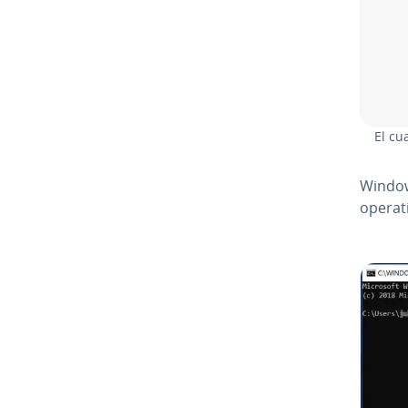
El cu
Window
operat