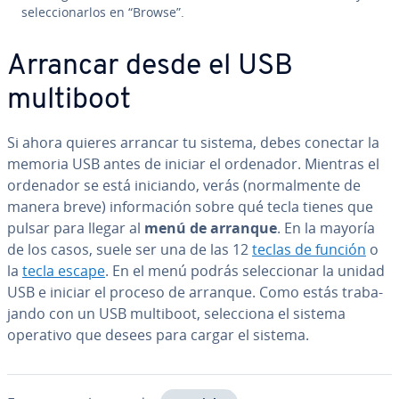
se­le­c­cio­nar­los en “Browse”.
Arrancar desde el USB
multiboot
Si ahora quieres arrancar tu sistema, debes conectar la
memoria USB antes de iniciar el ordenador. Mientras el
ordenador se está iniciando, verás (no­r­ma­l­me­n­te de
manera breve) in­fo­r­ma­ción sobre qué tecla tienes que
pulsar para llegar al
menú de arranque
. En la mayoría
de los casos, suele ser una de las 12
teclas de función
o
la
tecla escape
. En el menú podrás se­le­c­cio­nar la unidad
USB e iniciar el proceso de arranque. Como estás tra­ba­
ja­n­do con un USB multiboot, se­le­c­cio­na el sistema
operativo que desees para cargar el sistema.