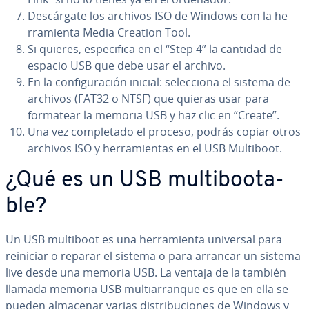
De­s­cá­r­ga­te los archivos ISO de Windows con la he­
rra­mie­n­ta Media Creation Tool.
Si quieres, es­pe­ci­fi­ca en el “Step 4” la cantidad de
espacio USB que debe usar el archivo.
En la co­n­fi­gu­ra­ción inicial: se­le­c­cio­na el sistema de
archivos (FAT32 o NTSF) que quieras usar para
formatear la memoria USB y haz clic en “Create”.
Una vez co­m­ple­ta­do el proceso, podrás copiar otros
archivos ISO y he­rra­mie­n­tas en el USB Multiboot.
¿Qué es un USB mu­l­ti­boo­ta­
ble?
Un USB multiboot es una he­rra­mie­n­ta universal para
reiniciar o reparar el sistema o para arrancar un sistema
live desde una memoria USB. La ventaja de la también
llamada memoria USB mu­l­ti­arra­n­que es que en ella se
pueden almacenar varias di­s­tri­bu­cio­nes de Windows y