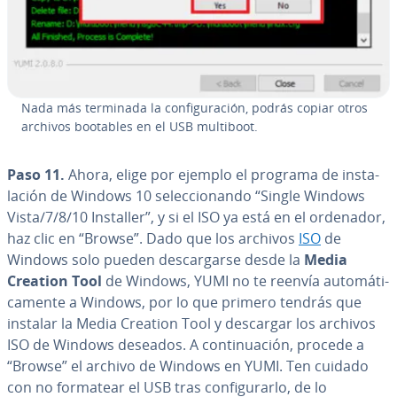
Nada más terminada la co­n­fi­gu­ra­ción, podrás copiar otros
archivos bootables en el USB multiboot.
Paso 11.
Ahora, elige por ejemplo el programa de in­s­ta­
la­ción de Windows 10 se­le­c­cio­na­n­do “Single Windows
Vista/7/8/10 Installer”, y si el ISO ya está en el ordenador,
haz clic en “Browse”. Dado que los archivos
ISO
de
Windows solo pueden de­s­ca­r­gar­se desde la
Media
Creation Tool
de Windows, YUMI no te reenvía au­to­má­ti­
ca­me­n­te a Windows, por lo que primero tendrás que
instalar la Media Creation Tool y descargar los archivos
ISO de Windows deseados. A co­n­ti­nua­ción, procede a
“Browse” el archivo de Windows en YUMI. Ten cuidado
con no formatear el USB tras co­n­fi­gu­rar­lo, de lo