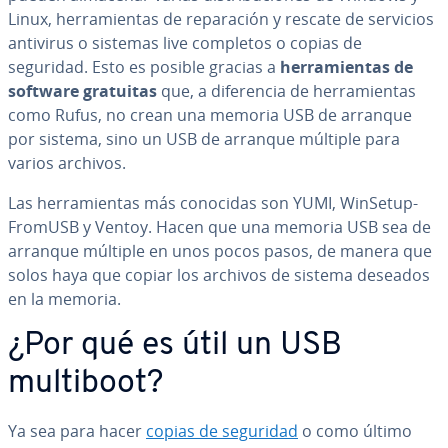
Linux, he­rra­mie­n­tas de re­pa­ra­ción y rescate de servicios
antivirus o sistemas live completos o copias de
seguridad. Esto es posible gracias a
he­rra­mie­n­tas de
software gratuitas
que, a di­fe­re­n­cia de he­rra­mie­n­tas
como Rufus, no crean una memoria USB de arranque
por sistema, sino un USB de arranque múltiple para
varios archivos.
Las he­rra­mie­n­tas más conocidas son YUMI, Wi­n­Se­tu­p­
Fro­mU­SB y Ventoy. Hacen que una memoria USB sea de
arranque múltiple en unos pocos pasos, de manera que
solos haya que copiar los archivos de sistema deseados
en la memoria.
¿Por qué es útil un USB
multiboot?
Ya sea para hacer
copias de seguridad
o como último