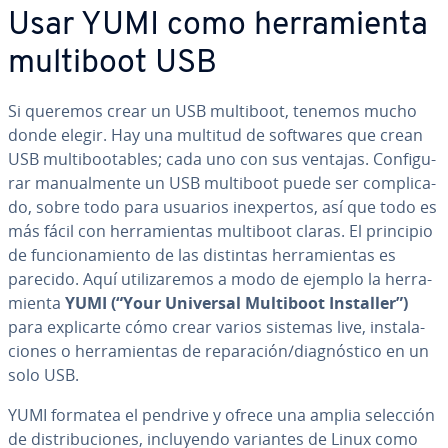
Usar YUMI como he­rra­mie­n­ta
multiboot USB
Si queremos crear un USB multiboot, tenemos mucho
donde elegir. Hay una multitud de softwares que crean
USB mu­l­ti­boo­ta­bles; cada uno con sus ventajas. Co­n­fi­gu­
rar ma­nua­l­me­n­te un USB multiboot puede ser co­m­pli­ca­
do, sobre todo para usuarios in­e­x­pe­r­tos, así que todo es
más fácil con he­rra­mie­n­tas multiboot claras. El principio
de fu­n­cio­na­mie­n­to de las distintas he­rra­mie­n­tas es
parecido. Aquí uti­li­za­re­mos a modo de ejemplo la he­rra­
mie­n­ta
YUMI (“Your Universal Multiboot Installer”)
para ex­pli­car­te cómo crear varios sistemas live, in­s­ta­la­
cio­nes o he­rra­mie­n­tas de re­pa­ra­ción/dia­g­nó­s­ti­co en un
solo USB.
YUMI formatea el pendrive y ofrece una amplia selección
de di­s­tri­bu­cio­nes, in­clu­ye­n­do variantes de Linux como