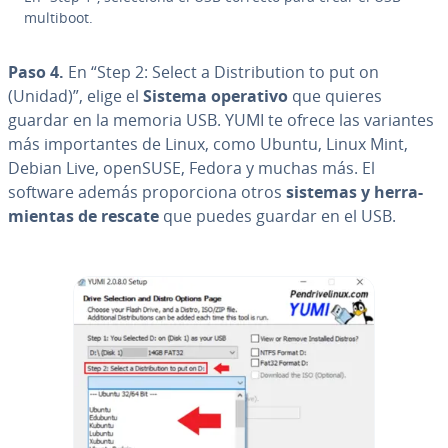
multiboot.
Paso 4.
En “Step 2: Select a Di­s­tri­bu­tion to put on
(Unidad)”, elige el
Sistema operativo
que quieres
guardar en la memoria USB. YUMI te ofrece las variantes
más im­po­r­ta­n­tes de Linux, como Ubuntu, Linux Mint,
Debian Live, openSUSE, Fedora y muchas más. El
software además pro­po­r­cio­na otros
sistemas y he­rra­
mie­n­tas de rescate
que puedes guardar en el USB.