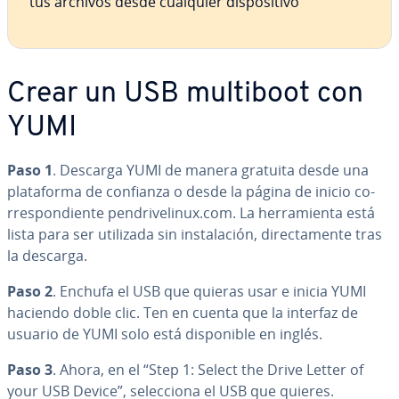
tus archivos desde cualquier di­s­po­si­ti­vo
Crear un USB multiboot con
YUMI
Paso 1
. Descarga YUMI de manera gratuita desde una
pla­ta­fo­r­ma de confianza o desde la página de inicio co­
rre­s­po­n­die­n­te pe­n­dri­ve­li­nux.com. La he­rra­mie­n­ta está
lista para ser utilizada sin in­s­ta­la­ción, di­re­c­ta­me­n­te tras
la descarga.
Paso 2
. Enchufa el USB que quieras usar e inicia YUMI
haciendo doble clic. Ten en cuenta que la interfaz de
usuario de YUMI solo está di­s­po­ni­ble en inglés.
Paso 3
. Ahora, en el “Step 1: Select the Drive Letter of
your USB Device”, se­le­c­cio­na el USB que quieres.