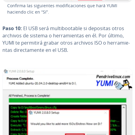
Confirma las si­guie­n­tes mo­di­fi­ca­cio­nes que hará YUMI
haciendo clic en “Sí”.
Paso 10:
El USB será mu­l­ti­boo­ta­ble si depositas otros
archivos de sistema o he­rra­mie­n­tas en él. Por último,
YUMI te permitirá grabar otros archivos ISO o he­rra­mie­
n­tas di­re­c­ta­me­n­te en el USB.