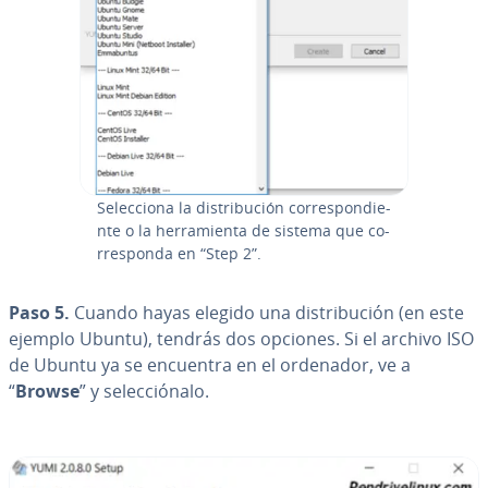
Se­le­c­cio­na la di­s­tri­bu­ción co­rre­s­po­n­die­
n­te o la he­rra­mie­n­ta de sistema que co­
rre­s­po­n­da en “Step 2”.
Paso 5.
Cuando hayas elegido una di­s­tri­bu­ción (en este
ejemplo Ubuntu), tendrás dos opciones. Si el archivo ISO
de Ubuntu ya se encuentra en el ordenador, ve a
“
Browse
” y se­le­c­ció­na­lo.