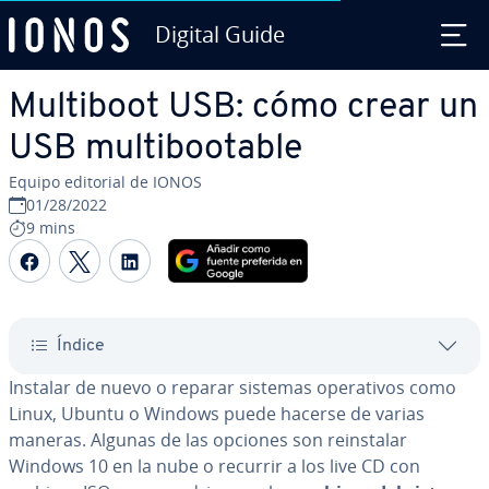
Digital Guide
Saltar al contenido principal
Multiboot USB: cómo crear un
USB mu­l­ti­boo­ta­ble
Equipo editorial de IONOS
01/28/2022
9 mins
Compartir Facebook
Compartir Twitter
Compartir LinkedIn
Índice
Instalar de nuevo o reparar sistemas ope­ra­ti­vos como
Linux, Ubuntu o Windows puede hacerse de varias
maneras. Algunas de las opciones son re­in­s­ta­lar
Windows 10 en la nube o recurrir a los live CD con