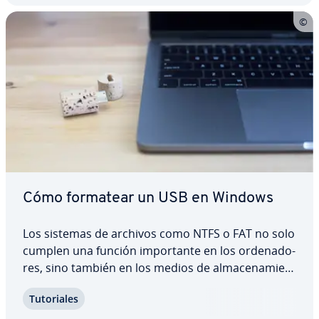
Cómo formatear un USB en Windows
Los sistemas de archivos como NTFS o FAT no solo
cumplen una función im­po­r­ta­n­te en los or­de­na­do­
res, sino también en los medios de al­ma­ce­na­mie­n­
to po­r­tá­ti­les como los sticks USB, que se basan
Tu­to­ria­les
igua­l­me­n­te en estas técnicas de or­ga­ni­za­ción de
datos para guardar y procesar archivos. Si…