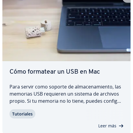
Cómo formatear un USB en Mac
Para servir como soporte de al­ma­ce­na­mie­n­to, las
memorias USB requieren un sistema de archivos
propio. Si tu memoria no lo tiene, puedes co­n­fi­gu­
rar uno ma­nua­l­me­n­te fo­r­ma­tea­n­do el o pendrive.
Tu­to­ria­les
Para hacerlo, los usuarios de Mac disponen de
una he­rra­mie­n­ta muy útil: la función…
Leer más