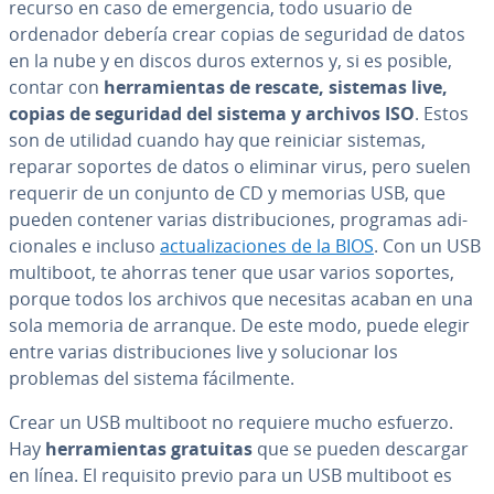
recurso en caso de eme­r­ge­n­cia, todo usuario de
ordenador debería crear copias de seguridad de datos
en la nube y en discos duros externos y, si es posible,
contar con
he­rra­mie­n­tas de rescate, sistemas live,
copias de seguridad del sistema y archivos ISO
. Estos
son de utilidad cuando hay que reiniciar sistemas,
reparar soportes de datos o eliminar virus, pero suelen
requerir de un conjunto de CD y memorias USB, que
pueden contener varias di­s­tri­bu­cio­nes, programas adi­
cio­na­les e incluso
ac­tua­li­za­cio­nes de la BIOS
. Con un USB
multiboot, te ahorras tener que usar varios soportes,
porque todos los archivos que necesitas acaban en una
sola memoria de arranque. De este modo, puede elegir
entre varias di­s­tri­bu­cio­nes live y so­lu­cio­nar los
problemas del sistema fá­ci­l­me­n­te.
Crear un USB multiboot no requiere mucho esfuerzo.
Hay
he­rra­mie­n­tas gratuitas
que se pueden descargar
en línea. El requisito previo para un USB multiboot es