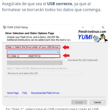
Asegúrate de que sea el
USB correcto
, ya que al
formatear se borrarán todos los datos que contenga.
En “Step 1”, se­le­c­cio­na el USB correcto para crear el USB