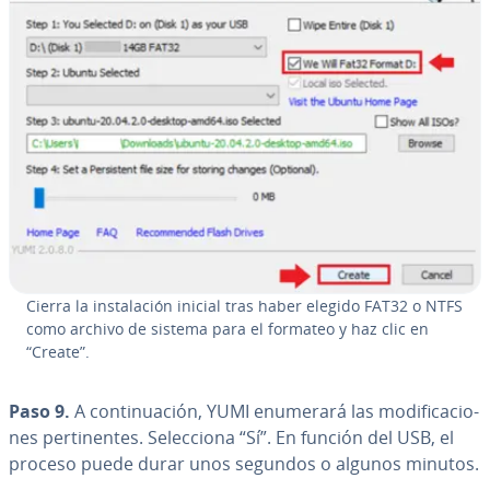
Cierra la in­s­ta­la­ción inicial tras haber elegido FAT32 o NTFS
como archivo de sistema para el formateo y haz clic en
“Create”.
Paso 9.
A co­n­ti­nua­ción, YUMI enumerará las mo­di­fi­ca­cio­
nes pe­r­ti­ne­n­tes. Se­le­c­cio­na “Sí”. En función del USB, el
proceso puede durar unos segundos o algunos minutos.