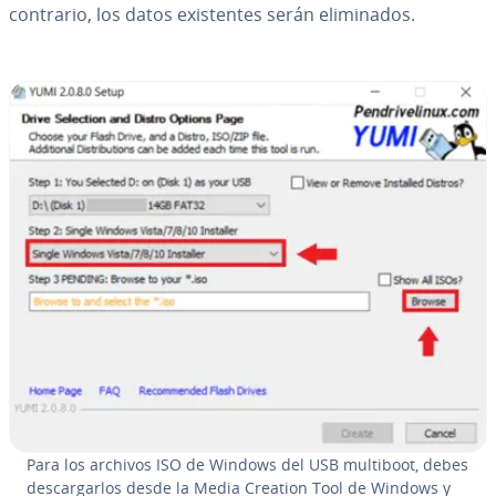
contrario, los datos exi­s­te­n­tes serán eli­mi­na­dos.
Para los archivos ISO de Windows del USB multiboot, debes
de­s­ca­r­gar­los desde la Media Creation Tool de Windows y