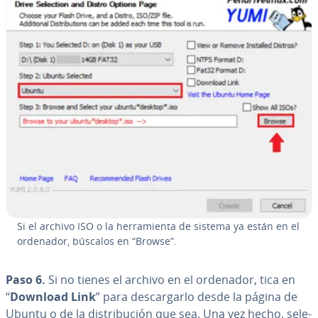
Si el archivo ISO o la he­rra­mie­n­ta de sistema ya están en el
ordenador, búscalos en “Browse”.
Paso 6.
Si no tienes el archivo en el ordenador, tica en
“
Download Link
” para de­s­ca­r­gar­lo desde la página de
Ubuntu o de la di­s­tri­bu­ción que sea. Una vez hecho, se­le­