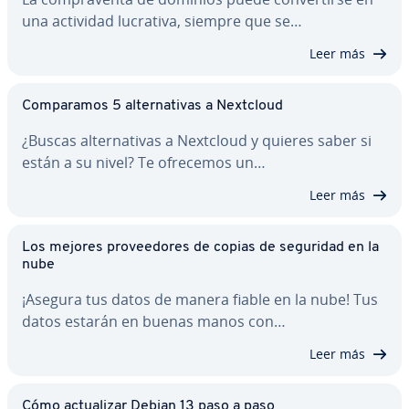
una actividad lucrativa, siempre que se…
Leer más
Co­m­pa­ra­mos 5 al­te­r­na­ti­vas a Nextcloud
¿Buscas al­te­r­na­ti­vas a Nextcloud y quieres saber si
están a su nivel? Te ofrecemos un…
Leer más
Los mejores pro­vee­do­res de copias de seguridad en la
nube
¡Asegura tus datos de manera fiable en la nube! Tus
datos estarán en buenas manos con…
Leer más
Cómo ac­tua­li­zar Debian 13 paso a paso