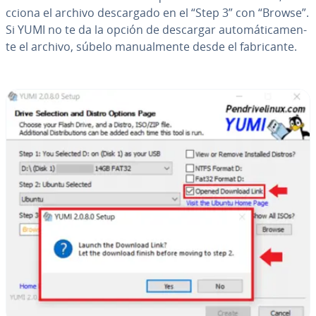
c­cio­na el archivo de­s­ca­r­ga­do en el “Step 3” con “Browse”.
Si YUMI no te da la opción de descargar au­to­má­ti­ca­me­n­
te el archivo, súbelo ma­nua­l­me­n­te desde el fa­bri­ca­n­te.