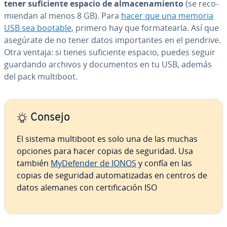
tener su­fi­cie­n­te espacio de al­ma­ce­na­mie­n­to
(se re­co­
mie­n­dan al menos 8 GB). Para
hacer que una memoria
USB sea bootable
, primero hay que fo­r­ma­tear­la. Así que
asegúrate de no tener datos im­po­r­ta­n­tes en el pendrive.
Otra ventaja: si tienes su­fi­cie­n­te espacio, puedes seguir
guardando archivos y do­cu­me­n­tos en tu USB, además
del pack multiboot.
Consejo
El sistema multiboot es solo una de las muchas
opciones para hacer copias de seguridad. Usa
también
My­De­fe­n­der de IONOS
y confía en las
copias de seguridad au­to­ma­ti­za­das en centros de
datos alemanes con ce­r­ti­fi­ca­ción ISO