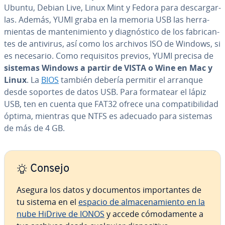
Ubuntu, Debian Live, Linux Mint y Fedora para de­s­ca­r­gar­
las. Además, YUMI graba en la memoria USB las he­rra­
mie­n­tas de ma­n­te­ni­mie­n­to y dia­g­nó­s­ti­co de los fa­bri­ca­n­
tes de antivirus, así como los archivos ISO de Windows, si
es necesario. Como re­qui­si­tos previos, YUMI precisa de
sistemas Windows a partir de VISTA o Wine en Mac y
Linux
. La
BIOS
también debería permitir el arranque
desde soportes de datos USB. Para formatear el lápiz
USB, ten en cuenta que FAT32 ofrece una co­m­pa­ti­bi­li­dad
óptima, mientras que NTFS es adecuado para sistemas
de más de 4 GB.
Consejo
Asegura los datos y do­cu­me­n­tos im­po­r­ta­n­tes de
tu sistema en el
espacio de al­ma­ce­na­mie­n­to en la
nube HiDrive de IONOS
y accede có­mo­da­me­n­te a