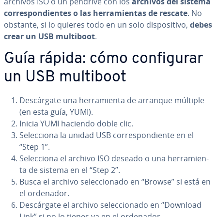
archivos ISO o un pendrive con los
archivos del sistema
co­rre­s­po­n­die­n­tes o las he­rra­mie­n­tas de rescate
. No
obstante, si lo quieres todo en un solo di­s­po­si­ti­vo,
debes
crear un USB multiboot
.
Guía rápida: cómo co­n­fi­gu­rar
un USB multiboot
De­s­cá­r­ga­te una he­rra­mie­n­ta de arranque múltiple
(en esta guía, YUMI).
Inicia YUMI haciendo doble clic.
Se­le­c­cio­na la unidad USB co­rre­s­po­n­die­n­te en el
“Step 1”.
Se­le­c­cio­na el archivo ISO deseado o una he­rra­mie­n­
ta de sistema en el “Step 2”.
Busca el archivo se­le­c­cio­na­do en “Browse” si está en
el ordenador.
De­s­cá­r­ga­te el archivo se­le­c­cio­na­do en “Download
Link” si no lo tienes ya en el ordenador.