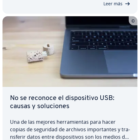
Leer más
No se reconoce el di­s­po­si­ti­vo USB:
causas y so­lu­cio­nes
Una de las mejores he­rra­mie­n­tas para hacer
copias de seguridad de archivos im­po­r­ta­n­tes y tra­
n­s­fe­rir datos entre di­s­po­si­ti­vos son los medios de