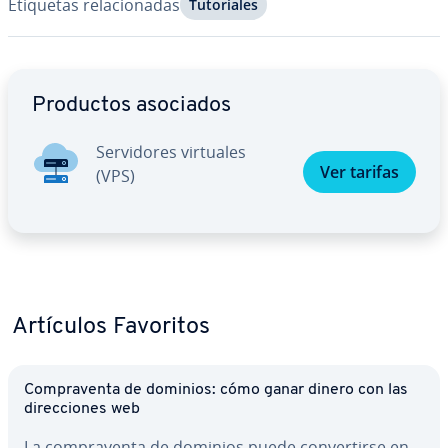
Etiquetas re­la­cio­na­das
Tu­to­ria­les
Ir al menú principal
Productos asociados
Se­r­vi­do­res virtuales
Ver tarifas
(VPS)
Artículos Favoritos
Co­m­pra­ve­n­ta de dominios: cómo ganar dinero con las
di­re­c­cio­nes web
La co­m­pra­ve­n­ta de dominios puede co­n­ve­r­ti­r­se en