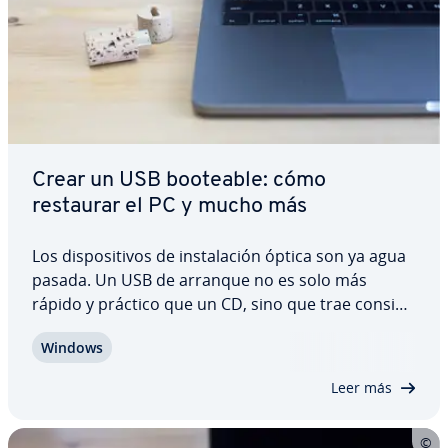
Crear un USB booteable: cómo
restaurar el PC y mucho más
Los di­s­po­si­ti­vos de in­s­ta­la­ción óptica son ya agua
pasada. Un USB de arranque no es solo más
rápido y práctico que un CD, sino que trae consigo
muchas más ventajas: se puede crear un sistema
Windows
operativo portable para usar Windows en un
equipo con Linux, así como arrancar y reparar…
Leer más