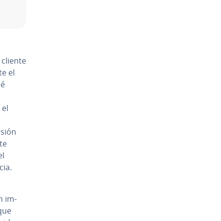
 cliente
te el
ué
 el
rsión
te
el
cia.
n im­
 que