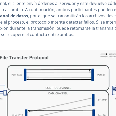
nal, el cliente envía órdenes al servidor y este devuelve cód
ón a cambio. A co­n­ti­nua­ción, ambos pa­r­ti­ci­pa­n­tes pueden es
canal de datos
, por el que se tra­n­s­mi­ti­rán los archivos des
 el proceso, el protocolo intenta detectar fallos. Si se in­te­r
xión durante la tra­n­s­mi­sión, puede retomarse la tra­n­s­mi­s
 se recupere el contacto entre ambos.