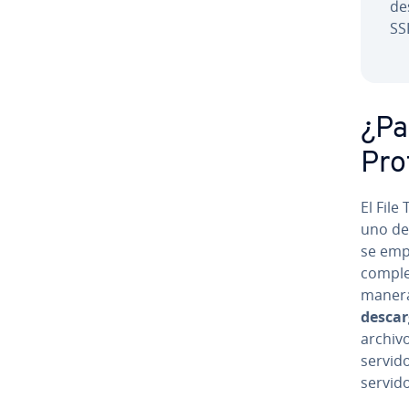
de
SSL
¿Pa
Pro
El File
uno de 
se empe
complet
manera
descar
archivo
servid
servidor