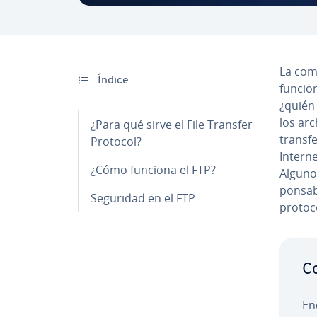
La co­m
Índice
funciona
¿quién
los arc
¿Para qué sirve el File Transfer
tra­n­s
Protocol?
Interne
¿Cómo funciona el FTP?
Alguno
po­n­sa
Seguridad en el FTP
protoco
Co
En