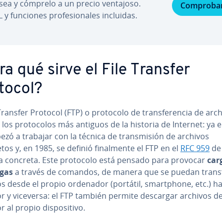
sea y cómprelo a un precio ventajoso.
Comproba
 y funciones pro­fe­sio­na­les incluidas.
ra qué sirve el File Transfer
tocol?
 Transfer Protocol (FTP) o protocolo de tra­n­s­fe­re­n­cia de arc
los pro­to­co­los más antiguos de la historia de Internet: ya 
zó a trabajar con la técnica de tra­n­s­mi­sión de archivos
os y, en 1985, se definió fi­na­l­me­n­te el FTP en el
RFC 959
de
 concreta. Este protocolo está pensado para provocar
car
gas
a través de comandos, de manera que se puedan tra­n­s­f
s desde el propio ordenador (portátil, sma­r­t­pho­ne, etc.) h
or y viceversa: el FTP también permite descargar archivos d
 al propio di­s­po­si­ti­vo.