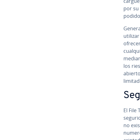
cargue,
por su
podido 
Ge­ne­r
utiliz
ofrece
cualqui
mediant
los rie
abierto
limitad
Seg
El File
seguri
no exis
numeros