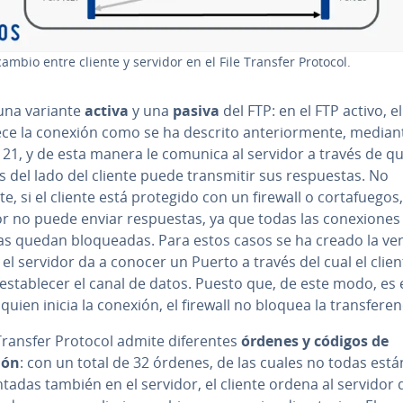
r­ca­m­bio entre cliente y servidor en el File Transfer Protocol.
 una variante
activa
y una
pasiva
del FTP: en el FTP activo, el
ce la conexión como se ha descrito an­te­rio­r­me­n­te, median
 21, y de esta manera le comunica al servidor a través de q
 del lado del cliente puede tra­n­s­mi­tir sus re­s­pue­s­tas. No
e, si el cliente está protegido con un firewall
o co­r­ta­fue­gos,
r no puede enviar re­s­pue­s­tas, ya que todas las co­ne­xio­nes
as quedan blo­quea­das. Para estos casos se ha creado la ve
 el servidor da a conocer un Puerto a través del cual el clien
s­ta­ble­cer el canal de datos. Puesto que, de este modo, es 
quien inicia la conexión, el firewall no bloquea la tra­n­s­fe­re­n­
 Transfer Protocol admite di­fe­re­n­tes
órdenes y códigos de
ión
: con un total de 32 órdenes, de las cuales no todas está
n­ta­das también en el servidor, el cliente ordena al servidor