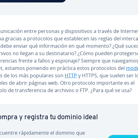
u­ni­ca­ción entre personas y di­s­po­si­ti­vos a través de Interne
 gracias a pro­to­co­los que es­ta­ble­cen las reglas del in­te­r­ca
 debe enviar qué in­fo­r­ma­ción en qué momento? ¿Qué suced
hivos no llegan a su de­s­ti­na­ta­rio? ¿Cómo pueden pro­te­ge­r­s
­fe­re­n­cias frente a fallos y espionaje? Siempre que navegamo
t, estamos poniendo en práctica estos pro­to­co­los del
mode
s de los más populares son
HTTP
y HTTPS, que suelen ser lo
­bles de abrir páginas web. Otro protocolo im­po­r­ta­n­te es el
lo de tra­n­s­fe­re­n­cia de archivos o FTP. ¿Para qué se usa?
mpra y registra tu dominio ideal
cuentre rá­pi­da­me­n­te el dominio que