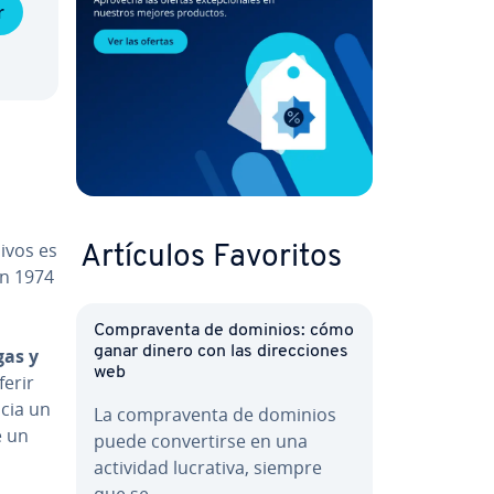
r
hivos es
Artículos Favoritos
en 1974
Co­m­pra­ve­n­ta de dominios: cómo
ganar dinero con las di­re­c­cio­nes
gas y
web
e­rir
acia un
La co­m­pra­ve­n­ta de dominios
e un
puede co­n­ve­r­ti­r­se en una
actividad lucrativa, siempre
que se…