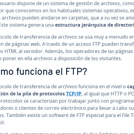
 usuario dispone de un sistema de gestión de archivos, como
dor que conocemos en los ha­bi­tua­les sistemas ope­ra­ti­vos, e
s archivos pueden anidarse en carpetas, que a su vez se an
 Este sistema genera una
es­tru­c­tu­ra je­rá­r­qui­ca de di­re­c­to­
ocolo de tra­n­s­fe­re­n­cia de archivos se usa muy a menudo en
n de páginas web. A través de un acceso FTP pueden tra­n­s­fe­
s HTML al servidor. Además, los ope­ra­do­res de las página
oner en ella archivos a di­s­po­si­ción de los vi­si­ta­n­tes.
mo funciona el FTP?
ocolo de tra­n­s­fe­re­n­cia de archivos funciona en el nivel o
ca
­ción de la pila de pro­to­co­los
TCP/IP
, al igual que HTTP o P
ro­to­co­los se ca­ra­c­te­ri­zan por trabajar junto con progra
a­do­res o clientes de correo ele­c­tró­ni­co para llevar a cabo s
os. También existe un software de FTP especial para el File 
ol.