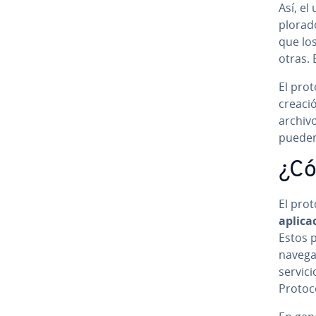
Así, el
plo­ra­
que lo
otras.
El prot
creació
archivo
pueden p
¿Có
El prot
apli­ca
Estos p
na­ve­g
servici
Protoc