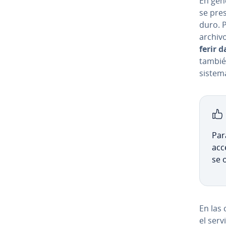
En gen
se pres
duro. P
archivo
fe­rir 
también
sistem
Par
acc
se 
En las 
el ser