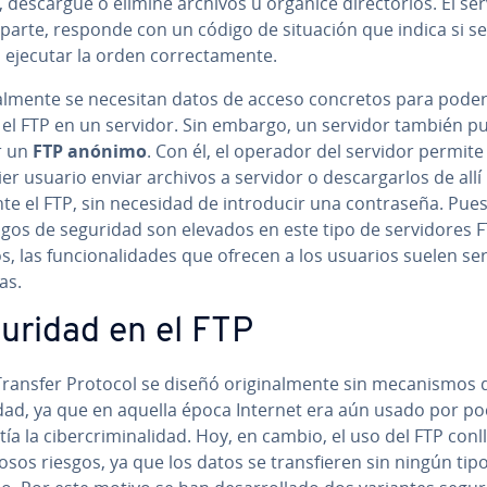
 descargue o elimine archivos u organice di­re­c­to­rios. El ser
 parte, responde con un código de situación que indica si s
ejecutar la orden co­rre­c­ta­me­n­te.
a­l­me­n­te se necesitan datos de acceso concretos para pode
ar el FTP en un servidor. Sin embargo, un servidor también p
r un
FTP anónimo
. Con él, el operador del servidor permite
er usuario enviar archivos a servidor o de­s­ca­r­gar­los de allí
e el FTP, sin necesidad de in­tro­du­cir una co­n­tra­se­ña. Pu
sgos de seguridad son elevados en este tipo de se­r­vi­do­res 
s, las fu­n­cio­na­li­da­des que ofrecen a los usuarios suelen se
as.
uridad en el FTP
 Transfer Protocol se diseñó ori­gi­na­l­me­n­te sin me­ca­ni­s­mos 
dad, ya que en aquella época Internet era aún usado por po
tía la ci­be­r­cri­mi­na­li­dad. Hoy, en cambio, el uso del FTP conl
os riesgos, ya que los datos se tra­n­s­fie­ren sin ningún tip