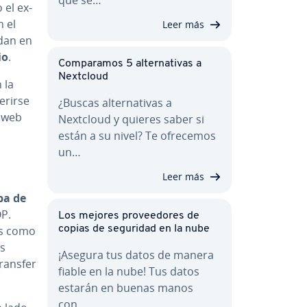
 el ex­
n el
Leer más
idan en
rio
.
Co­m­pa­ra­mos 5 al­te­r­na­ti­vas a
Nextcloud
 la
ri­r­se
¿Buscas al­te­r­na­ti­vas a
s web
Nextcloud y quieres saber si
están a su nivel? Te ofrecemos
un…
Leer más
pa de
OP.
Los mejores pro­vee­do­res de
mas como
copias de seguridad en la nube
us
¡Asegura tus datos de manera
Transfer
fiable en la nube! Tus datos
estarán en buenas manos
con…