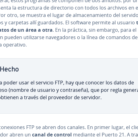
eral, estos programas se componen de dos ámbitos: por un
enta la es­tru­c­tu­ra de di­re­c­to­rio con todos los archivos en 
or otro, se muestra el lugar de al­ma­ce­na­mie­n­to del servido
s y carpetas allí guardados. El software permite al usuario
t
datos de un área a otra
. En la práctica, sin embargo, para el
 pueden uti­li­zar­se na­ve­ga­do­res o la línea de comandos de
a operativo.
Hecho
a poder usar el servicio FTP, hay que conocer los datos de
eso (nombre de usuario y co­n­tra­se­ña), que por regla gener
obtienen a través del proveedor de servidor.
co­ne­xio­nes FTP se abren dos canales. En primer lugar, el cli
vidor abren un
canal de control
mediante el Puerto 21. A tr