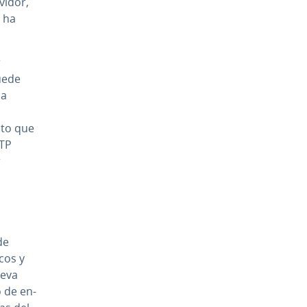
vidor,
e ha
r
uede
 a
esto que
FTP
r
de
cos y
leva
o de en­