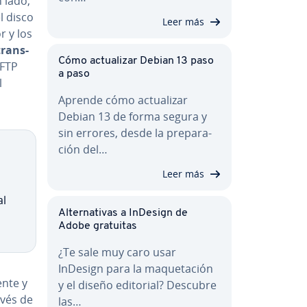
 lado,
el disco
Leer más
r y los
ra­n­s­
Cómo ac­tua­li­zar Debian 13 paso
 FTP
a paso
l
Aprende cómo ac­tua­li­zar
Debian 13 de forma segura y
sin errores, desde la pre­pa­ra­
ción del…
Leer más
al
Al­te­r­na­ti­vas a InDesign de
Adobe gratuitas
¿Te sale muy caro usar
InDesign para la ma­que­ta­ción
ente y
y el diseño editorial? Descubre
avés de
las…