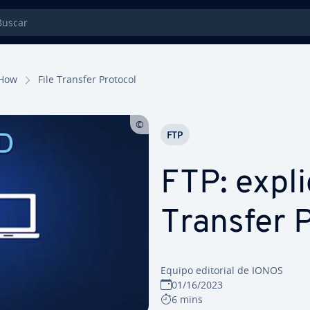
car
How
File Transfer Protocol
FTP
FTP: ex­pli
Transfer 
Equipo editorial de IONOS
01/16/2023
6 mins