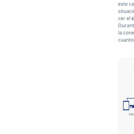
este ca
situaci
cer el
Durante
la cone
cuanto