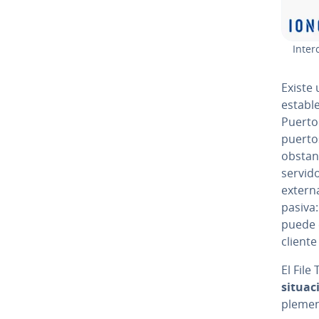
In­te­
Existe
estable
Puerto
puertos
obstant
servido
extern
pasiva:
puede e
cliente 
El File
situac
ple­me­