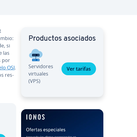
t
­m­bio:
Productos asociados
e, si
e las
s por
Se­r­vi­do­res
lo OSI
.
Ver tarifas
virtuales
s re­s­
(VPS)