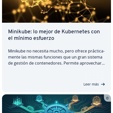
Minikube: lo mejor de Ku­be­r­ne­tes con
el mínimo esfuerzo
Minikube no necesita mucho, pero ofrece prá­c­ti­ca­
me­n­te las mismas funciones que un gran sistema
de gestión de co­n­te­ne­do­res. Permite apro­ve­char
fá­ci­l­me­n­te las ventajas de esta te­c­no­lo­gía para el
de­sa­rro­llo de software, por ejemplo. En este
artículo, te ex­pli­ca­mos las…
Leer más