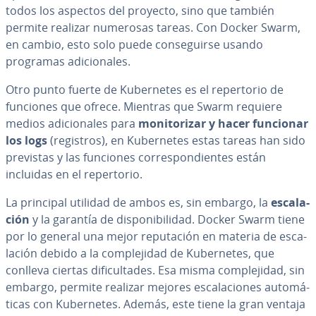
todos los aspectos del proyecto, sino que también
permite realizar numerosas tareas. Con Docker Swarm,
en cambio, esto solo puede co­n­se­gui­r­se usando
programas adi­cio­na­les.
Otro punto fuerte de Ku­be­r­ne­tes es el re­pe­r­to­rio de
funciones que ofrece. Mientras que Swarm requiere
medios adi­cio­na­les para
mo­ni­to­ri­zar y hacer funcionar
los logs
(registros), en Ku­be­r­ne­tes estas tareas han sido
previstas y las funciones co­rre­s­po­n­die­n­tes están
incluidas en el re­pe­r­to­rio.
La principal utilidad de ambos es, sin embargo, la
es­ca­la­
ción
y la garantía de di­s­po­ni­bi­li­dad. Docker Swarm tiene
por lo general una mejor repu­tación en materia de es­ca­
la­ción debido a la co­m­ple­ji­dad de Ku­be­r­ne­tes, que
conlleva ciertas di­fi­cu­l­ta­des. Esa misma co­m­ple­ji­dad, sin
embargo, permite realizar mejores es­ca­la­cio­nes au­to­má­
ti­cas con Ku­be­r­ne­tes. Además, este tiene la gran ventaja