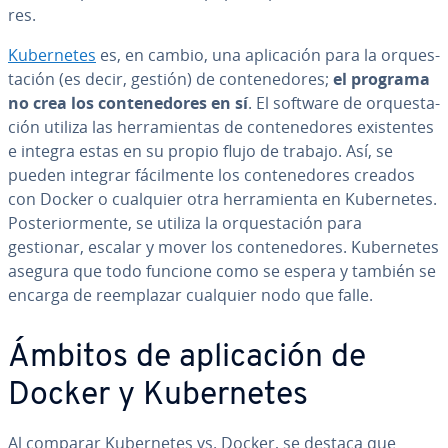
res.
Ku­be­r­ne­tes
es, en cambio, una apli­ca­ción para la or­que­s­
ta­ción (es decir, gestión) de co­n­te­ne­do­res;
el programa
no crea los co­n­te­ne­do­res en sí
. El software de or­que­s­ta­
ción utiliza las he­rra­mie­n­tas de co­n­te­ne­do­res exi­s­te­n­tes
e integra estas en su propio flujo de trabajo. Así, se
pueden integrar fá­ci­l­me­n­te los co­n­te­ne­do­res creados
con Docker o cualquier otra he­rra­mie­n­ta en Ku­be­r­ne­tes.
Po­s­te­rio­r­me­n­te, se utiliza la or­que­s­ta­ción para
gestionar, escalar y mover los co­n­te­ne­do­res. Ku­be­r­ne­tes
asegura que todo funcione como se espera y también se
encarga de re­em­pla­zar cualquier nodo que falle.
Ámbitos de apli­ca­ción de
Docker y Ku­be­r­ne­tes
Al comparar Ku­be­r­ne­tes vs. Docker, se destaca que