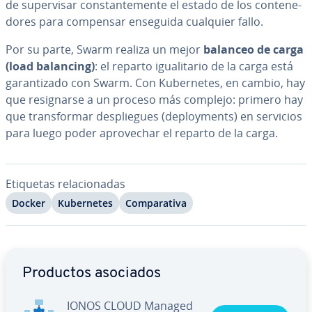
de su­pe­r­vi­sar co­n­s­ta­n­te­me­n­te el estado de los co­n­te­ne­
do­res para compensar enseguida cualquier fallo.
Por su parte, Swarm realiza un mejor
balanceo de carga
(load balancing)
: el reparto igua­li­ta­rio de la carga está
ga­ra­n­ti­za­do con Swarm. Con Ku­be­r­ne­tes, en cambio, hay
que re­si­g­nar­se a un proceso más complejo: primero hay
que tra­n­s­fo­r­mar de­s­plie­gues (de­plo­y­me­nts) en servicios
para luego poder apro­ve­char el reparto de la carga.
Etiquetas re­la­cio­na­das
Docker
Ku­be­r­ne­tes
Co­m­pa­ra­ti­va
Ir al menú principal
Productos asociados
IONOS CLOUD Managed