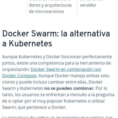
do­res y ar­qui­te­c­tu­ras
servidor
de mi­cro­se­r­vi­cios
Docker Swarm: la al­te­r­na­ti­va
a Ku­be­r­ne­tes
Aunque Ku­be­r­ne­tes y Docker funcionan pe­r­fe­c­ta­me­n­te
juntos, existe una co­m­pe­te­n­cia para la he­rra­mie­n­ta de
or­que­s­ta­ción:
Docker Swarm en co­m­bi­na­ción con
Docker Compose
. Aunque Docker maneja ambas so­lu­
cio­nes y puede incluso cambiar entre ellas, Docker
Swarm y Ku­be­r­ne­tes
no se pueden combinar
. Por lo
tanto, los usuarios se enfrentan a menudo a la pregunta
de si optar por el muy popular Ku­be­r­ne­tes o utilizar
Swarm, que pertenece a Docker.
La es­tru­c­tu­ra de ambas es en principio muy similar, tan