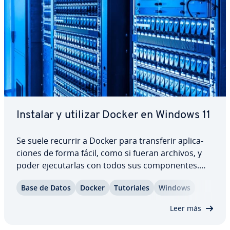
Instalar y utilizar Docker en Windows 11
Se suele recurrir a Docker para tra­n­s­fe­rir apli­ca­
cio­nes de forma fácil, como si fueran archivos, y
poder eje­cu­tar­las con todos sus co­m­po­ne­n­tes.
Docker es un software de código abierto que
Base de Datos
Docker
Tu­to­ria­les
Windows
permite ejecutar apli­ca­cio­nes en co­n­te­ne­do­res
po­r­tá­ti­les e in­de­pe­n­die­n­tes, tanto en…
Leer más