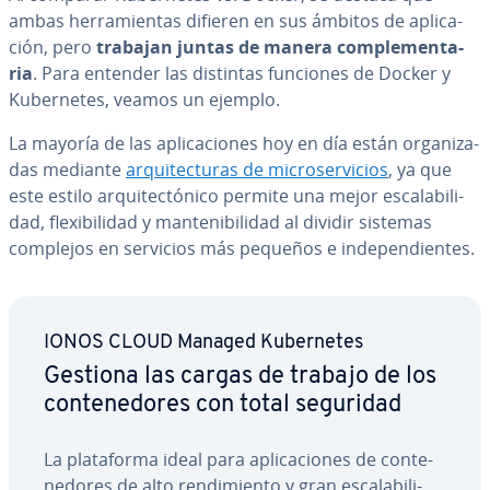
ambas he­rra­mie­n­tas difieren en sus ámbitos de apli­ca­
ción, pero
trabajan juntas de manera co­m­ple­me­n­ta­
ria
. Para entender las distintas funciones de Docker y
Ku­be­r­ne­tes, veamos un ejemplo.
La mayoría de las apli­ca­cio­nes hoy en día están or­ga­ni­za­
das mediante
ar­qui­te­c­tu­ras de mi­cro­se­r­vi­cios
, ya que
este estilo ar­qui­te­c­tó­ni­co permite una mejor es­ca­la­bi­li­
dad, fle­xi­bi­li­dad y ma­n­te­ni­bi­li­dad al dividir sistemas
complejos en servicios más pequeños e in­de­pe­n­die­n­tes.
IONOS CLOUD Managed Ku­be­r­ne­tes
Gestiona las cargas de trabajo de los
co­n­te­ne­do­res con total seguridad
La pla­ta­fo­r­ma ideal para apli­ca­cio­nes de co­n­te­
ne­do­res de alto re­n­di­mie­n­to y gran es­ca­la­bi­li­