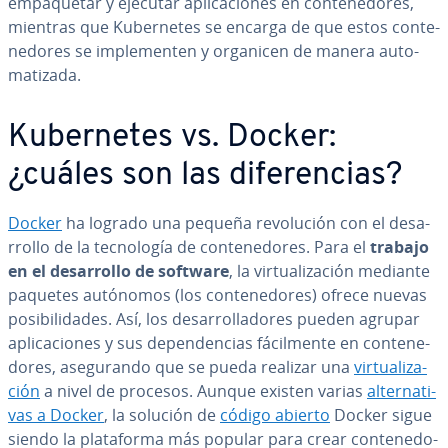
em­pa­que­tar y ejecutar apli­ca­cio­nes en co­n­te­ne­do­res,
mientras que Ku­be­r­ne­tes se encarga de que estos co­n­te­
ne­do­res se im­ple­me­n­ten y organicen de manera au­to­
ma­ti­za­da.
Ku­be­r­ne­tes vs. Docker:
¿cuáles son las di­fe­re­n­cias?
Docker
ha logrado una pequeña re­vo­lu­ción con el de­sa­
rro­llo de la te­c­no­lo­gía de co­n­te­ne­do­res. Para el
trabajo
en el de­sa­rro­llo de software
, la vi­r­tua­li­za­ción mediante
paquetes autónomos (los co­n­te­ne­do­res) ofrece nuevas
po­si­bi­li­da­des. Así, los de­sa­rro­lla­do­res pueden agrupar
apli­ca­cio­nes y sus de­pe­n­de­n­cias fá­ci­l­me­n­te en co­n­te­ne­
do­res, ase­gu­ra­n­do que se pueda realizar una
vi­r­tua­li­za­
ción
a nivel de procesos. Aunque existen varias
al­te­r­na­ti­
vas a Docker
, la solución de
código abierto
Docker sigue
siendo la pla­ta­fo­r­ma más popular para crear co­n­te­ne­do­