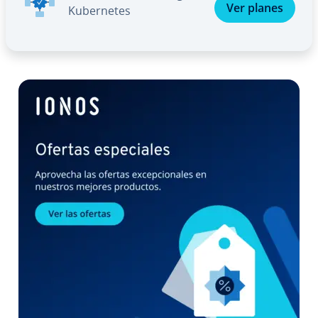
Ver planes
Ku­be­r­ne­tes