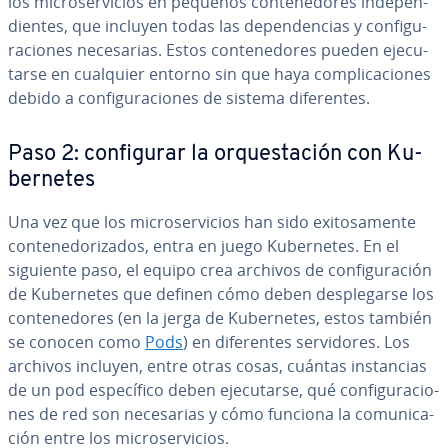
los mi­cro­se­r­vi­cios en pequeños co­n­te­ne­do­res in­de­pe­n­
die­n­tes, que incluyen todas las de­pe­n­de­n­cias y co­n­fi­gu­
ra­cio­nes ne­ce­sa­rias. Estos co­n­te­ne­do­res pueden eje­cu­
tar­se en cualquier entorno sin que haya co­m­pli­ca­cio­nes
debido a co­n­fi­gu­ra­cio­nes de sistema di­fe­re­n­tes.
Paso 2: co­n­fi­gu­rar la or­que­s­ta­ción con Ku­
be­r­ne­tes
Una vez que los mi­cro­se­r­vi­cios han sido exi­to­sa­me­n­te
co­n­te­ne­do­ri­za­dos, entra en juego Ku­be­r­ne­tes. En el
siguiente paso, el equipo crea archivos de co­n­fi­gu­ra­ción
de Ku­be­r­ne­tes que definen cómo deben de­s­ple­gar­se los
co­n­te­ne­do­res (en la jerga de Ku­be­r­ne­tes, estos también
se conocen como
Pods
) en di­fe­re­n­tes se­r­vi­do­res. Los
archivos incluyen, entre otras cosas, cuántas in­s­ta­n­cias
de un pod es­pe­cí­fi­co deben eje­cu­tar­se, qué co­n­fi­gu­ra­cio­
nes de red son ne­ce­sa­rias y cómo funciona la co­mu­ni­ca­
ción entre los mi­cro­se­r­vi­cios.