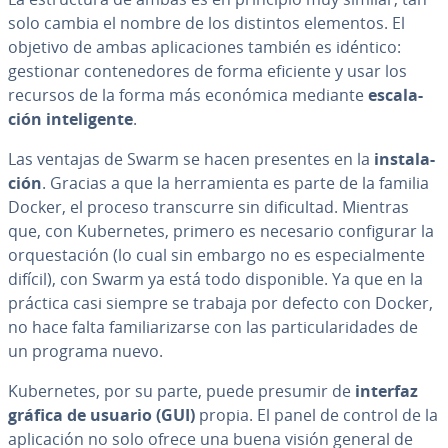
solo cambia el nombre de los distintos elementos. El
objetivo de ambas apli­ca­cio­nes también es idéntico:
gestionar co­n­te­ne­do­res de forma eficiente y usar los
recursos de la forma más económica mediante
es­ca­la­
ción in­te­li­ge­n­te
.
Las ventajas de Swarm se hacen presentes en la
in­s­ta­la­
ción
. Gracias a que la he­rra­mie­n­ta es parte de la familia
Docker, el proceso tra­n­s­cu­rre sin di­fi­cu­l­tad. Mientras
que, con Ku­be­r­ne­tes, primero es necesario co­n­fi­gu­rar la
or­que­s­ta­ción (lo cual sin embargo no es es­pe­cia­l­me­n­te
difícil), con Swarm ya está todo di­s­po­ni­ble. Ya que en la
práctica casi siempre se trabaja por defecto con Docker,
no hace falta fa­mi­lia­ri­zar­se con las pa­r­ti­cu­la­ri­da­des de
un programa nuevo.
Ku­be­r­ne­tes, por su parte, puede presumir de
interfaz
gráfica de usuario (GUI)
propia. El panel de control de la
apli­ca­ción no solo ofrece una buena visión general de