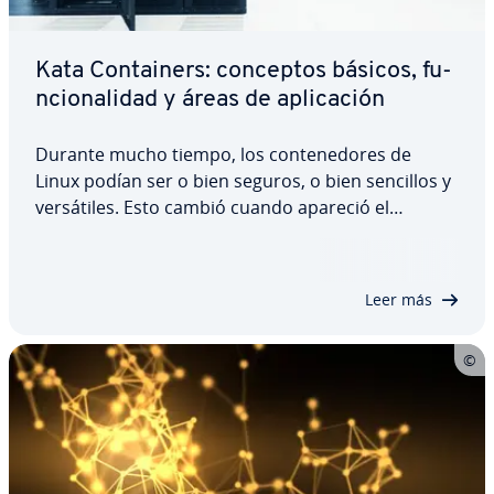
Kata Co­n­tai­ne­rs: conceptos básicos, fu­
n­cio­na­li­dad y áreas de apli­ca­ción
Durante mucho tiempo, los co­n­te­ne­do­res de
Linux podían ser o bien seguros, o bien sencillos y
ve­r­sá­ti­les. Esto cambió cuando apareció el
proyecto de código abierto Kata Co­n­tai­ne­rs, que
combina las ventajas de la te­c­no­lo­gía de co­n­te­ne­
do­res y las de las máquinas virtuales. ¿Cómo…
Leer más