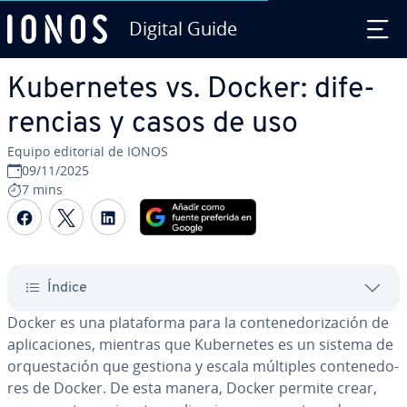
Digital Guide
Saltar al contenido principal
Ku­be­r­ne­tes vs. Docker: di­fe­
re­n­cias y casos de uso
Equipo editorial de IONOS
09/11/2025
7 mins
Compartir Facebook
Compartir Twitter
Compartir LinkedIn
Índice
Docker es una pla­ta­fo­r­ma para la co­n­te­ne­do­ri­za­ción de
apli­ca­cio­nes, mientras que Ku­be­r­ne­tes es un sistema de
or­que­s­ta­ción que gestiona y escala múltiples co­n­te­ne­do­
res de Docker. De esta manera, Docker permite crear,