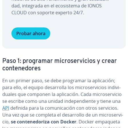
dad, integrada en el eco­si­s­te­ma de IONOS
CLOUD con soporte experto 24/7.
Probar ahora
Paso 1: programar mi­cro­se­r­vi­cios y crear
co­n­te­ne­do­res
En un primer paso, se debe programar la apli­ca­ción;
para ello, el equipo de­sa­rro­lla los mi­cro­se­r­vi­cios in­di­vi­
dua­les que componen la apli­ca­ción. Cada mi­cro­se­r­vi­cio
se escribe como una unidad in­de­pe­n­die­n­te y tiene una
API
definida para la co­mu­ni­ca­ción con otros servicios.
Una vez que se completa el de­sa­rro­llo de un mi­cro­se­r­vi­
cio,
se co­n­te­ne­do­ri­za con Docker
. Docker empaqueta