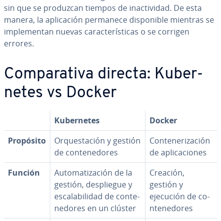
sin que se produzcan tiempos de inac­ti­vi­dad. De esta
manera, la apli­ca­ción permanece di­s­po­ni­ble mientras se
im­ple­me­n­tan nuevas ca­ra­c­te­rí­s­ti­cas o se corrigen
errores.
Co­m­pa­ra­ti­va directa: Ku­be­r­
ne­tes vs Docker
Ku­be­r­ne­tes
Docker
Propósito
Or­que­s­ta­ción y gestión
Co­n­te­ne­ri­za­ción
de co­n­te­ne­do­res
de apli­ca­cio­nes
Función
Au­to­ma­ti­za­ción de la
Creación,
gestión, de­s­plie­gue y
gestión y
es­ca­la­bi­li­dad de co­n­te­
ejecución de co­
ne­do­res en un clúster
n­te­ne­do­res