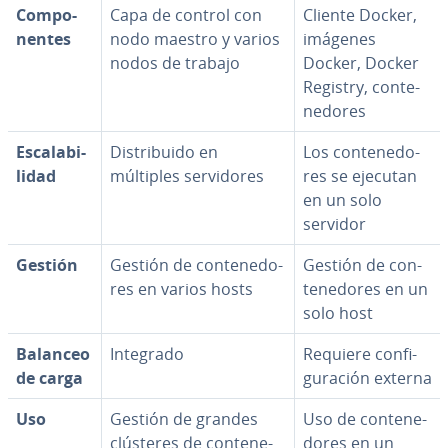
Co­m­po­
Capa de control con
Cliente Docker,
ne­n­tes
nodo maestro y varios
imágenes
nodos de trabajo
Docker, Docker
Registry, co­n­te­
ne­do­res
Es­ca­la­bi­
Di­s­tri­bui­do en
Los co­n­te­ne­do­
li­dad
múltiples se­r­vi­do­res
res se ejecutan
en un solo
servidor
Gestión
Gestión de co­n­te­ne­do­
Gestión de co­n­
res en varios hosts
te­ne­do­res en un
solo host
Balanceo
Integrado
Requiere co­n­fi­
de carga
gu­ra­ción externa
Uso
Gestión de grandes
Uso de co­n­te­ne­
clústeres de co­n­te­ne­
do­res en un