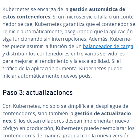
Ku­be­r­ne­tes se encarga de la
gestión au­to­má­ti­ca de
estos co­n­te­ne­do­res
. Si un mi­cro­se­r­vi­cio falla o un co­n­te­
ne­dor se cae, Ku­be­r­ne­tes garantiza que el co­n­te­ne­dor se
reinicie au­to­má­ti­ca­me­n­te, ase­gu­ra­n­do que la apli­ca­ción
siga fu­n­cio­na­n­do sin in­te­rru­p­cio­nes. Además, Ku­be­r­ne­
tes puede asumir la función de un
ba­la­n­cea­dor de carga
y di­s­tri­buir los co­n­te­ne­do­res entre varios se­r­vi­do­res
para mejorar el re­n­di­mie­n­to y la es­ca­la­bi­li­dad. Si el
tráfico de la apli­ca­ción aumenta, Ku­be­r­ne­tes puede
iniciar au­to­má­ti­ca­me­n­te nuevos pods.
Paso 3: ac­tua­li­za­cio­nes
Con Ku­be­r­ne­tes, no solo se si­m­pli­fi­ca el de­s­plie­gue de
co­n­te­ne­do­res, sino también la
gestión de ac­tua­li­za­cio­
nes
. Si los de­sa­rro­lla­do­res desean im­ple­me­n­tar nuevo
código en pro­du­c­ción, Ku­be­r­ne­tes puede re­em­pla­zar los
co­n­te­ne­do­res de manera gradual con la nueva versión,