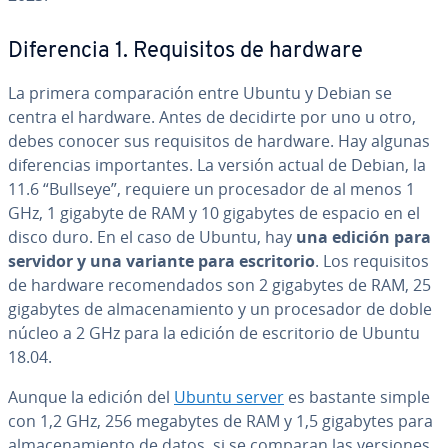
Di­fe­re­n­cia 1. Re­qui­si­tos de hardware
La primera co­m­pa­ra­ción entre Ubuntu y Debian se
centra el hardware. Antes de decidirte por uno u otro,
debes conocer sus re­qui­si­tos de hardware. Hay algunas
di­fe­re­n­cias im­po­r­ta­n­tes. La versión actual de Debian, la
11.6 “Bullseye”, requiere un pro­ce­sa­dor de al menos 1
GHz, 1 gigabyte de RAM y 10 gigabytes de espacio en el
disco duro. En el caso de Ubuntu, hay
una edición para
servidor y una variante para es­cri­to­rio
. Los re­qui­si­tos
de hardware re­co­me­n­da­dos son 2 gigabytes de RAM, 25
gigabytes de al­ma­ce­na­mie­n­to y un pro­ce­sa­dor de doble
núcleo a 2 GHz para la edición de es­cri­to­rio de Ubuntu
18.04.
Aunque la edición del
Ubuntu server
es bastante simple
con 1,2 GHz, 256 megabytes de RAM y 1,5 gigabytes para
al­ma­ce­na­mie­n­to de datos, si se comparan las versiones