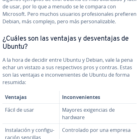
de usar, por lo que a menudo se le compara con
Microsoft. Pero muchos usuarios pro­fe­sio­na­les prefieren
Debian, más complejo, pero más pe­r­so­na­li­za­ble.
¿Cuáles son las ventajas y de­s­ve­n­ta­jas de
Ubuntu?
A la hora de decidir entre Ubuntu y Debian, vale la pena
echar un vistazo a sus re­s­pe­c­ti­vos pros y contras. Estas
son las ventajas e in­co­n­ve­nie­n­tes de Ubuntu de forma
resumida:
Ventajas
In­co­n­ve­nie­n­tes
Fácil de usar
Mayores exi­ge­n­cias de
hardware
In­s­ta­la­ción y co­n­fi­gu­
Co­n­tro­la­do por una empresa
ra­ción sencillas