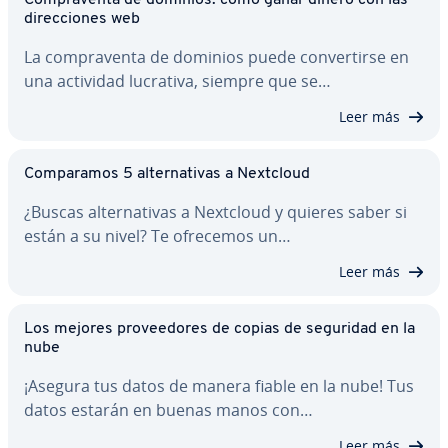
Co­m­pra­ve­n­ta de dominios: cómo ganar dinero con las
di­re­c­cio­nes web
La co­m­pra­ve­n­ta de dominios puede co­n­ve­r­ti­r­se en
una actividad lucrativa, siempre que se…
Leer más
Co­m­pa­ra­mos 5 al­te­r­na­ti­vas a Nextcloud
¿Buscas al­te­r­na­ti­vas a Nextcloud y quieres saber si
están a su nivel? Te ofrecemos un…
Leer más
Los mejores pro­vee­do­res de copias de seguridad en la
nube
¡Asegura tus datos de manera fiable en la nube! Tus
datos estarán en buenas manos con…
Leer más