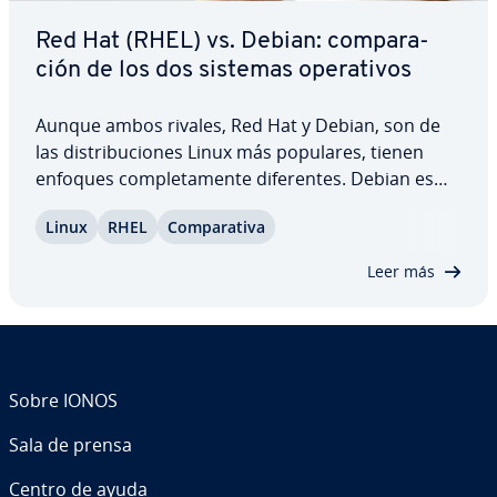
Red Hat (RHEL) vs. Debian: co­m­pa­ra­
ción de los dos sistemas ope­ra­ti­vos
Aunque ambos rivales, Red Hat y Debian, son de
las di­s­tri­bu­cio­nes Linux más populares, tienen
enfoques co­m­ple­ta­me­n­te di­fe­re­n­tes. Debian es
co­m­ple­ta­me­n­te gratuito y excluye muchos
Linux
RHEL
Co­m­pa­ra­ti­va
programas de pago, pero RHEL es pro­pie­ta­rio y
está op­ti­mi­za­do para un uso comercial. Co­m­pa­ra­
Leer más
mos los…
Sobre IONOS
Sala de prensa
Centro de ayuda