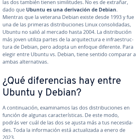
las dos también tienen si­mi­li­tu­des. No es de extrañar,
dado que
Ubuntu es una de­ri­va­ción de Debian
.
Mientras que la veterana Debian existe desde 1993 y fue
una de las primeras di­s­tri­bu­cio­nes Linux co­n­so­li­da­das,
Ubuntu no salió al mercado hasta 2004. La di­s­tri­bu­ción
más joven utiliza partes de la ar­qui­te­c­tu­ra e in­frae­s­tru­c­
tu­ra de Debian, pero adopta un enfoque diferente. Para
elegir entre Ubuntu vs. Debian, tiene sentido comparar a
ambas al­te­r­na­ti­vas.
¿Qué di­fe­re­n­cias hay entre
Ubuntu y Debian?
A co­n­ti­nua­ción, exa­mi­na­mos las dos di­s­tri­bu­cio­nes en
función de algunas ca­ra­c­te­rí­s­ti­cas. De este modo,
podrás ver cuál de las dos se ajusta más a tus ne­ce­si­da­
des. Toda la in­fo­r­ma­ción está ac­tua­li­za­da a enero de
2023.