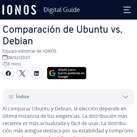
Digital Guide
Saltar al contenido principal
Co­m­pa­ra­ción de Ubuntu vs.
Debian
Equipo editorial de IONOS
08/02/2023
8 mins
Compartir Facebook
Compartir Twitter
Compartir LinkedIn
Índice
Al comparar Ubuntu y Debian, la elección depende en
última instancia de tus exi­ge­n­cias. La di­s­tri­bu­ción más
reciente es más ac­tua­li­za­da y fácil de usar. La di­s­tri­bu­
ción más antigua destaca por su es­ta­bi­li­dad y co­m­pro­mi­