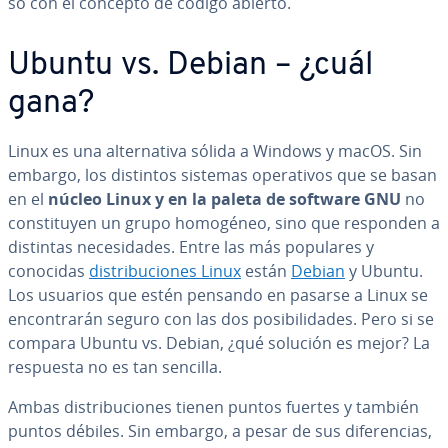
so con el concepto de código abierto.
Ubuntu vs. Debian – ¿cuál
gana?
Linux es una al­te­r­na­ti­va sólida a Windows y macOS. Sin
embargo, los distintos sistemas ope­ra­ti­vos que se basan
en el
núcleo Linux y en la paleta de software GNU
no
co­n­s­ti­tu­yen un grupo homogéneo, sino que responden a
distintas ne­ce­si­da­des. Entre las más populares y
conocidas
di­s­tri­bu­cio­nes Linux
están
Debian
y Ubuntu.
Los usuarios que estén pensando en pasarse a Linux se
en­co­n­tra­rán seguro con las dos po­si­bi­li­da­des. Pero si se
compara Ubuntu vs. Debian, ¿qué solución es mejor? La
respuesta no es tan sencilla.
Ambas di­s­tri­bu­cio­nes tienen puntos fuertes y también
puntos débiles. Sin embargo, a pesar de sus di­fe­re­n­cias,