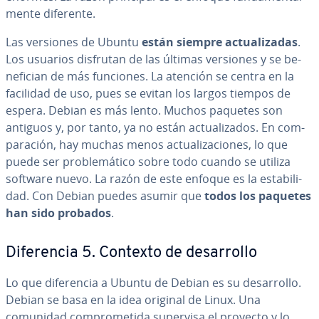
me­n­te diferente.
Las versiones de Ubuntu
están siempre ac­tua­li­za­das
.
Los usuarios disfrutan de las últimas versiones y se be­
ne­fi­cian de más funciones. La atención se centra en la
facilidad de uso, pues se evitan los largos tiempos de
espera. Debian es más lento. Muchos paquetes son
antiguos y, por tanto, ya no están ac­tua­li­za­dos. En co­m­
pa­ra­ción, hay muchas menos ac­tua­li­za­cio­nes, lo que
puede ser pro­ble­má­ti­co sobre todo cuando se utiliza
software nuevo. La razón de este enfoque es la es­ta­bi­li­
dad. Con Debian puedes asumir que
todos los paquetes
han sido probados
.
Di­fe­re­n­cia 5. Contexto de de­sa­rro­llo
Lo que di­fe­re­n­cia a Ubuntu de Debian es su de­sa­rro­llo.
Debian se basa en la idea original de Linux. Una
comunidad co­m­pro­me­ti­da supervisa el proyecto y lo