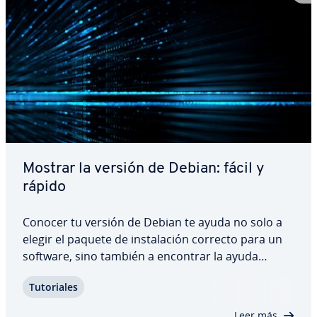
Mostrar la versión de Debian: fácil y
rápido
Conocer tu versión de Debian te ayuda no solo a
elegir el paquete de in­s­ta­la­ción correcto para un
software, sino también a encontrar la ayuda
adecuada en los foros. Hay di­fe­re­n­tes maneras de
Tu­to­ria­les
consultar tu versión de Debian actual. Te ex­pli­ca­
mos paso a paso cómo ave­ri­guar­la…
Leer más