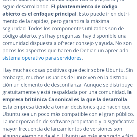
sigue de­sa­rro­lla­n­do.
El pla­n­tea­mie­n­to de código
abierto es el enfoque principal
. Esto puede ir en de­tri­
me­n­to de la rapidez, pero garantiza la máxima
seguridad. Todos los co­m­po­ne­n­tes uti­li­za­dos son de
código abierto, y si hay preguntas, hay di­s­po­ni­ble una
comunidad dispuesta a ofrecer consejo y ayuda. No son
pocos los aspectos que hacen de Debian un apreciado
sistema operativo para se­r­vi­do­res
.
Hay muchas cosas positivas que decir sobre Ubuntu. Sin
embargo, muchos usuarios de Linux ven en la di­s­tri­bu­
ción un elemento de de­s­co­n­fia­n­za. Aunque se di­s­tri­bu­ye
gra­tui­ta­me­n­te y está re­s­pa­l­da­da por una comunidad,
la
empresa británica Canonical es la que la de­sa­rro­lla
.
Esta empresa tiende a tomar de­ci­sio­nes que hacen que
Ubuntu sea un poco más co­m­pa­ti­ble con el gran público.
La in­co­r­po­ra­ción de software pro­pie­ta­rio y la si­g­ni­fi­ca­ti­va
mayor fre­cue­n­cia de la­n­za­mie­n­tos de versiones son
algunos ejemplos de ello. Ubuntu es más avanzado y fácil