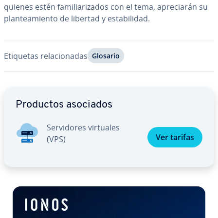
quienes estén fa­mi­lia­ri­za­dos con el tema, apre­cia­rán su
pla­n­tea­mie­n­to de libertad y es­ta­bi­li­dad.
Etiquetas re­la­cio­na­das
Glosario
Ir al menú principal
Productos asociados
Se­r­vi­do­res virtuales
Ver tarifas
(VPS)