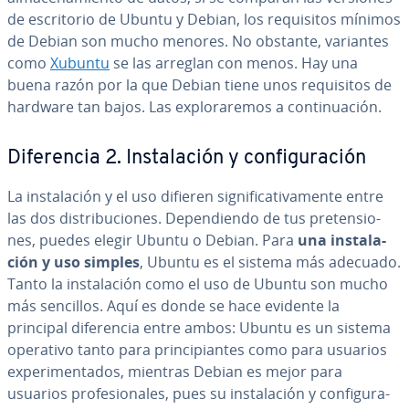
de es­cri­to­rio de Ubuntu y Debian, los re­qui­si­tos mínimos
de Debian son mucho menores. No obstante, variantes
como
Xubuntu
se las arreglan con menos. Hay una
buena razón por la que Debian tiene unos re­qui­si­tos de
hardware tan bajos. Las ex­plo­ra­re­mos a co­n­ti­nua­ción.
Di­fe­re­n­cia 2. In­s­ta­la­ción y co­n­fi­gu­ra­ción
La in­s­ta­la­ción y el uso difieren si­g­ni­fi­ca­ti­va­me­n­te entre
las dos di­s­tri­bu­cio­nes. De­pe­n­die­n­do de tus pre­te­n­sio­
nes, puedes elegir Ubuntu o Debian. Para
una in­s­ta­la­
ción y uso simples
, Ubuntu es el sistema más adecuado.
Tanto la in­s­ta­la­ción como el uso de Ubuntu son mucho
más sencillos. Aquí es donde se hace evidente la
principal di­fe­re­n­cia entre ambos: Ubuntu es un sistema
operativo tanto para pri­n­ci­pia­n­tes como para usuarios
ex­pe­ri­me­n­ta­dos, mientras Debian es mejor para
usuarios pro­fe­sio­na­les, pues su in­s­ta­la­ción y co­n­fi­gu­ra­