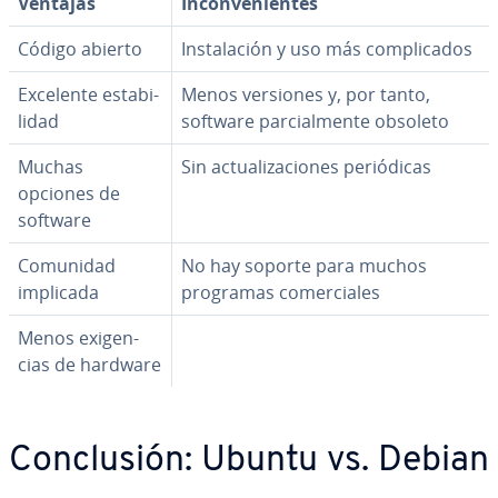
Ventajas
In­co­n­ve­nie­n­tes
Código abierto
In­s­ta­la­ción y uso más co­m­pli­ca­dos
Excelente es­ta­bi­
Menos versiones y, por tanto,
li­dad
software pa­r­cia­l­me­n­te obsoleto
Muchas
Sin ac­tua­li­za­cio­nes pe­rió­di­cas
opciones de
software
Comunidad
No hay soporte para muchos
implicada
programas co­me­r­cia­les
Menos exi­ge­n­
cias de hardware
Co­n­clu­sión: Ubuntu vs. Debian