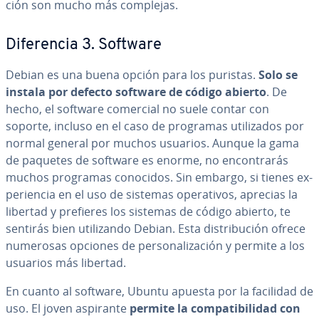
ción son mucho más complejas.
Di­fe­re­n­cia 3. Software
Debian es una buena opción para los puristas.
Solo se
instala por defecto software de código abierto
. De
hecho, el software comercial no suele contar con
soporte, incluso en el caso de programas uti­li­za­dos por
normal general por muchos usuarios. Aunque la gama
de paquetes de software es enorme, no en­co­n­tra­rás
muchos programas conocidos. Sin embargo, si tienes ex­
pe­rie­n­cia en el uso de sistemas ope­ra­ti­vos, aprecias la
libertad y prefieres los sistemas de código abierto, te
sentirás bien uti­li­za­n­do Debian. Esta di­s­tri­bu­ción ofrece
numerosas opciones de pe­r­so­na­li­za­ción y permite a los
usuarios más libertad.
En cuanto al software, Ubuntu apuesta por la facilidad de
uso. El joven aspirante
permite la co­m­pa­ti­bi­li­dad con