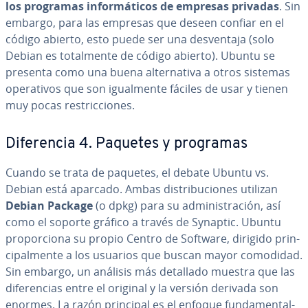
los programas in­fo­r­má­ti­cos de empresas privadas
. Sin
embargo, para las empresas que deseen confiar en el
código abierto, esto puede ser una de­s­ve­n­ta­ja (solo
Debian es to­ta­l­me­n­te de código abierto). Ubuntu se
presenta como una buena al­te­r­na­ti­va a otros sistemas
ope­ra­ti­vos que son igua­l­me­n­te fáciles de usar y tienen
muy pocas re­s­tri­c­cio­nes.
Di­fe­re­n­cia 4. Paquetes y programas
Cuando se trata de paquetes, el debate Ubuntu vs.
Debian está aparcado. Ambas di­s­tri­bu­cio­nes utilizan
Debian Package
(o dpkg) para su ad­mi­ni­s­tra­ción, así
como el soporte gráfico a través de Synaptic. Ubuntu
pro­po­r­cio­na su propio Centro de Software, dirigido pri­n­
ci­pa­l­me­n­te a los usuarios que buscan mayor comodidad.
Sin embargo, un análisis más detallado muestra que las
di­fe­re­n­cias entre el original y la versión derivada son
enormes. La razón principal es el enfoque fu­n­da­me­n­ta­l­