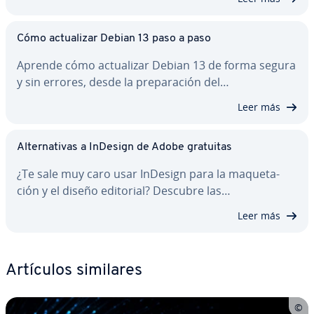
Cómo ac­tua­li­zar Debian 13 paso a paso
Aprende cómo ac­tua­li­zar Debian 13 de forma segura
y sin errores, desde la pre­pa­ra­ción del…
Leer más
Al­te­r­na­ti­vas a InDesign de Adobe gratuitas
¿Te sale muy caro usar InDesign para la ma­que­ta­
ción y el diseño editorial? Descubre las…
Leer más
Artículos similares