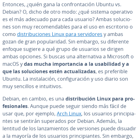
Entonces, ¿quién gana la co­n­fro­n­ta­ción Ubuntu vs.
Debian? O, dicho de otro modo: ¿qué sistema operativo
es el más adecuado para cada usuario? Ambas so­lu­cio­
nes son muy re­co­me­n­da­bles para el uso en es­cri­to­rio o
como
di­s­tri­bu­cio­nes Linux para se­r­vi­do­res
y ambas
gozan de gran po­pu­la­ri­dad. Sin embargo, su diferente
enfoque sugiere a qué grupo de usuarios se dirigen
ambas opciones. Si buscas una al­te­r­na­ti­va a Microsoft o
macOS y
das mucha im­po­r­ta­n­cia a la usa­bi­li­dad y a
que las so­lu­cio­nes estén ac­tua­li­za­das
, es pre­fe­ri­ble
Ubuntu. La in­s­ta­la­ción, co­n­fi­gu­ra­ción y uso diario son
muy sencillos e in­tui­ti­vos.
Debian, en cambio, es una
di­s­tri­bu­ción Linux para pro­
fe­sio­na­les
. Aunque puede seguir siendo más fácil de
usar que, por ejemplo,
Arch Linux
, los usuarios pri­n­ci­pia­
n­tes se sentirán superados por Debian. Además, la
lentitud de los la­n­za­mie­n­tos de versiones puede disuadir
a la mayoría de los usuarios pri­n­ci­pia­n­tes. Sin embargo,