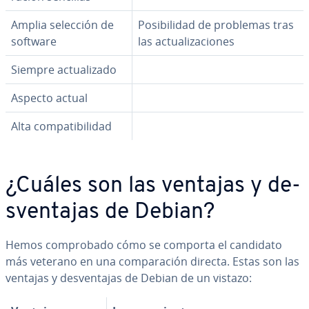
Amplia selección de
Po­si­bi­li­dad de problemas tras
software
las ac­tua­li­za­cio­nes
Siempre ac­tua­li­za­do
Aspecto actual
Alta co­m­pa­ti­bi­li­dad
¿Cuáles son las ventajas y de­
s­ve­n­ta­jas de Debian?
Hemos co­m­pro­ba­do cómo se comporta el candidato
más veterano en una co­m­pa­ra­ción directa. Estas son las
ventajas y de­s­ve­n­ta­jas de Debian de un vistazo: