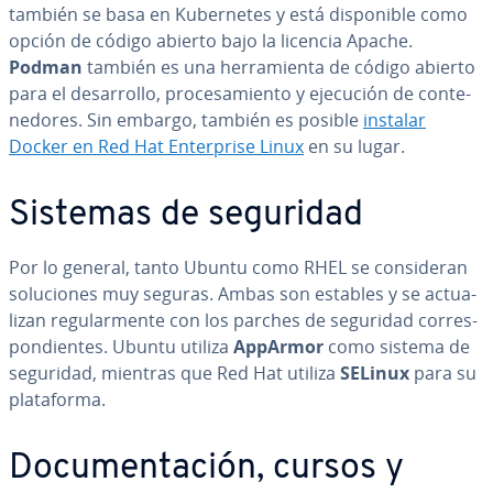
también se basa en Ku­be­r­ne­tes y está di­s­po­ni­ble como
opción de código abierto bajo la licencia Apache.
Podman
también es una he­rra­mie­n­ta de código abierto
para el de­sa­rro­llo, pro­ce­sa­mie­n­to y ejecución de co­n­te­
ne­do­res. Sin embargo, también es posible
instalar
Docker en Red Hat En­te­r­pri­se Linux
en su lugar.
Sistemas de seguridad
Por lo general, tanto Ubuntu como RHEL se co­n­si­de­ran
so­lu­cio­nes muy seguras. Ambas son estables y se ac­tua­
li­zan re­gu­la­r­me­n­te con los parches de seguridad co­rre­s­
po­n­die­n­tes. Ubuntu utiliza
AppArmor
como sistema de
seguridad, mientras que Red Hat utiliza
SELinux
para su
pla­ta­fo­r­ma.
Do­cu­me­n­ta­ción, cursos y