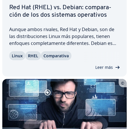
Red Hat (RHEL) vs. Debian: co­m­pa­ra­
ción de los dos sistemas ope­ra­ti­vos
Aunque ambos rivales, Red Hat y Debian, son de
las di­s­tri­bu­cio­nes Linux más populares, tienen
enfoques co­m­ple­ta­me­n­te di­fe­re­n­tes. Debian es
co­m­ple­ta­me­n­te gratuito y excluye muchos
Linux
RHEL
Co­m­pa­ra­ti­va
programas de pago, pero RHEL es pro­pie­ta­rio y
está op­ti­mi­za­do para un uso comercial. Co­m­pa­ra­
Leer más
mos los…