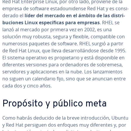
Red Hat En­te­r­pri­se Linux, por otro lado, proviene de la
empresa de software es­ta­dou­ni­de­n­se Red Hat y es co­n­si­
de­ra­do el
líder del mercado en el ámbito de las di­s­tri­
bu­cio­nes Linux es­pe­cí­fi­cas para empresas
. RHEL se
lanzó al mercado por primera vez en 2002, es una
solución muy robusta, segura y flexible, co­m­pa­ti­ble con
numerosos paquetes de software. RHEL surgió a partir
de Red Hat Linux, que lleva de­sa­rro­llá­n­do­se desde 1995.
El sistema operativo es pro­pie­ta­rio y está di­s­po­ni­ble en
di­fe­re­n­tes versiones para or­de­na­do­res de sobremesa,
se­r­vi­do­res y apli­ca­cio­nes en la nube. Los la­n­za­mie­n­tos
no siguen un ca­le­n­da­rio fijo, sino que se anuncian entre
cada dos y cinco años.
Propósito y público meta
Como habrás deducido de la breve in­tro­du­c­ción, Ubuntu
y Red Hat persiguen dos enfoques muy di­fe­re­n­tes y, por