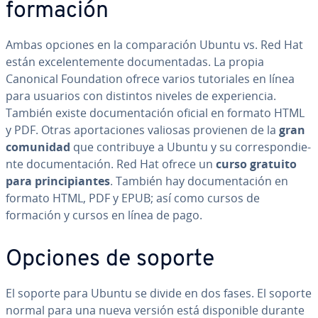
formación
Ambas opciones en la co­m­pa­ra­ción Ubuntu vs. Red Hat
están ex­ce­le­n­te­me­n­te do­cu­me­n­ta­das. La propia
Canonical Fou­n­da­tion ofrece varios tu­to­ria­les en línea
para usuarios con distintos niveles de ex­pe­rie­n­cia.
También existe do­cu­me­n­ta­ción oficial en formato HTML
y PDF. Otras apo­r­ta­cio­nes valiosas provienen de la
gran
comunidad
que co­n­tri­bu­ye a Ubuntu y su co­rre­s­po­n­die­
n­te do­cu­me­n­ta­ción. Red Hat ofrece un
curso gratuito
para pri­n­ci­pia­n­tes
. También hay do­cu­me­n­ta­ción en
formato HTML, PDF y EPUB; así como cursos de
formación y cursos en línea de pago.
Opciones de soporte
El soporte para Ubuntu se divide en dos fases. El soporte
normal para una nueva versión está di­s­po­ni­ble durante