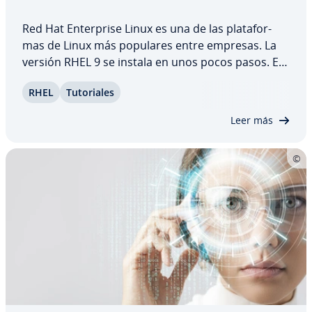
Red Hat En­te­r­pri­se Linux es una de las pla­ta­fo­r­
mas de Linux más populares entre empresas. La
versión RHEL 9 se instala en unos pocos pasos. En
este artículo te ex­pli­ca­mos cómo e indicamos los
RHEL
Tu­to­ria­les
cambios de co­n­fi­gu­ra­ción que puedes hacer antes
de la in­s­ta­la­ción.
Leer más