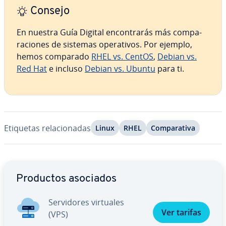
Consejo
En nuestra Guía Digital en­co­n­tra­rás más co­m­pa­
ra­cio­nes de sistemas ope­ra­ti­vos. Por ejemplo,
hemos comparado
RHEL vs. CentOS
,
Debian vs.
Red Hat
e incluso
Debian vs. Ubuntu
para ti.
Etiquetas re­la­cio­na­das
Linux
RHEL
Co­m­pa­ra­ti­va
Ir al menú principal
Productos asociados
Se­r­vi­do­res virtuales
Ver tarifas
(VPS)