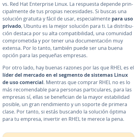
vs. Red Hat En­te­r­pri­se Linux. La respuesta depende pri­n­
ci­pa­l­me­n­te de tus propias ne­ce­si­da­des. Si buscas una
solución gratuita y fácil de usar, es­pe­cia­l­me­n­te
para uso
privado
, Ubuntu es la mejor solución para ti. La di­s­tri­bu­
ción destaca por su alta co­m­pa­ti­bi­li­dad, una comunidad
co­m­pro­me­ti­da y por tener una do­cu­me­n­ta­ción muy
extensa. Por lo tanto, también puede ser una buena
opción para las pequeñas empresas.
Por otro lado, hay buenas razones por las que RHEL es el
líder del mercado en el segmento de sistemas Linux
de uso comercial
. Mientras que comprar RHEL no es lo
más re­co­me­n­da­ble para personas pa­r­ti­cu­la­res, para las
empresas sí, ellas se be­ne­fi­cian de la mayor es­ta­bi­li­dad
posible, un gran re­n­di­mie­n­to y un soporte de primera
clase. Por tanto, si estás buscando la solución óptima
para tu empresa, invertir en RHEL te merece la pena.