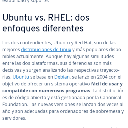
es­ta­bi­li­dad y soporte.
Ubuntu vs. RHEL: dos
enfoques di­fe­re­n­tes
Los dos co­n­te­n­die­n­tes, Ubuntu y Red Hat, son de las
mejores
di­s­tri­bu­cio­nes de Linux
y más populares di­s­po­
ni­bles ac­tua­l­me­n­te. Aunque hay algunas si­mi­li­tu­des
entre las dos pla­ta­fo­r­mas, sus di­fe­re­n­cias son más
decisivas y surgen ana­li­za­n­do las re­s­pe­c­ti­vas tra­ye­c­to­
rias.
Ubuntu
se basa en
Debian
, se lanzó en 2004 con el
objetivo de ofrecer un sistema operativo
fácil de usar y
co­m­pa­ti­ble con numerosos programas
. La di­s­tri­bu­ción
es de código abierto y está ge­s­tio­na­da por la Canonical
Fou­n­da­tion. Las nuevas versiones se lanzan dos veces al
año y son adecuadas para or­de­na­do­res de sobremesa y
se­r­vi­do­res.