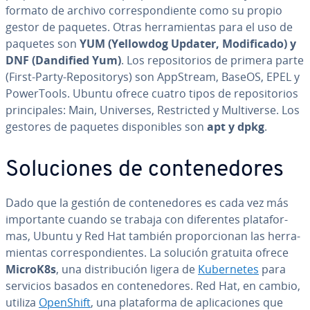
formato de archivo co­rre­s­po­n­die­n­te como su propio
gestor de paquetes. Otras he­rra­mie­n­tas para el uso de
paquetes son
YUM (Yellowdog Updater, Mo­di­fi­ca­do) y
DNF (Dandified Yum)
. Los re­po­si­to­rios de primera parte
(First-Party-Re­po­si­to­r­ys) son AppStream, BaseOS, EPEL y
Po­we­r­Too­ls. Ubuntu ofrece cuatro tipos de re­po­si­to­rios
pri­n­ci­pa­les: Main, Universes, Re­s­tri­c­ted y Mu­l­ti­ve­r­se. Los
gestores de paquetes di­s­po­ni­bles son
apt y dpkg
.
So­lu­cio­nes de co­n­te­ne­do­res
Dado que la gestión de co­n­te­ne­do­res es cada vez más
im­po­r­ta­n­te cuando se trabaja con di­fe­re­n­tes pla­ta­fo­r­
mas, Ubuntu y Red Hat también pro­po­r­cio­nan las he­rra­
mie­n­tas co­rre­s­po­n­die­n­tes. La solución gratuita ofrece
MicroK8s
, una di­s­tri­bu­ción ligera de
Ku­be­r­ne­tes
para
servicios basados en co­n­te­ne­do­res. Red Hat, en cambio,
utiliza
OpenShift
, una pla­ta­fo­r­ma de apli­ca­cio­nes que