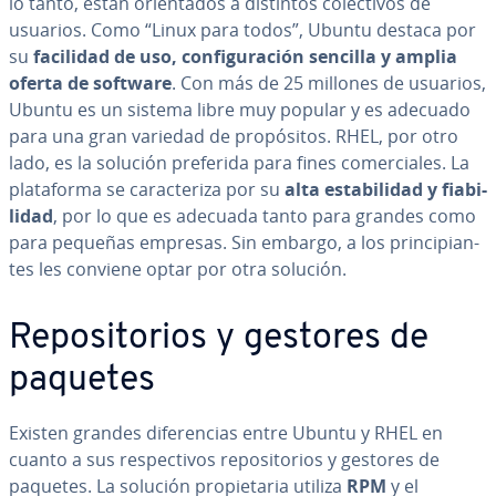
lo tanto, están orie­n­ta­dos a distintos co­le­c­ti­vos de
usuarios. Como “Linux para todos”, Ubuntu destaca por
su
facilidad de uso, co­n­fi­gu­ra­ción sencilla y amplia
oferta de software
. Con más de 25 millones de usuarios,
Ubuntu es un sistema libre muy popular y es adecuado
para una gran variedad de pro­pó­si­tos. RHEL, por otro
lado, es la solución preferida para fines co­me­r­cia­les. La
pla­ta­fo­r­ma se ca­ra­c­te­ri­za por su
alta es­ta­bi­li­dad y fia­bi­
li­dad
, por lo que es adecuada tanto para grandes como
para pequeñas empresas. Sin embargo, a los pri­n­ci­pia­n­
tes les conviene optar por otra solución.
Re­po­si­to­rios y gestores de
paquetes
Existen grandes di­fe­re­n­cias entre Ubuntu y RHEL en
cuanto a sus re­s­pe­c­ti­vos re­po­si­to­rios y gestores de
paquetes. La solución pro­pie­ta­ria utiliza
RPM
y el