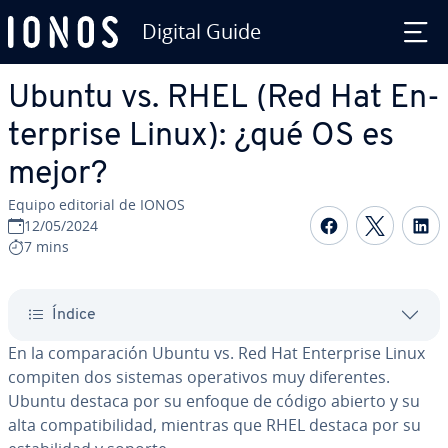
Digital Guide
Saltar al contenido principal
Ubuntu vs. RHEL (Red Hat En­
te­r­pri­se Linux): ¿qué OS es
mejor?
Equipo editorial de IONOS
Compartir 
Compar
C
12/05/2024
7 mins
Índice
En la co­m­pa­ra­ción Ubuntu vs. Red Hat En­te­r­pri­se Linux
compiten dos sistemas ope­ra­ti­vos muy di­fe­re­n­tes.
Ubuntu destaca por su enfoque de código abierto y su
alta co­m­pa­ti­bi­li­dad, mientras que RHEL destaca por su