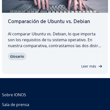
Co­m­pa­ra­ción de Ubuntu vs. Debian
Al comparar Ubuntu vs. Debian, lo que importa
son los re­qui­si­tos de tu sistema operativo. En
nuestra co­m­pa­ra­ti­va, co­n­tra­s­ta­mos las dos di­s­tri­
bu­cio­nes Linux y te mostramos las di­fe­re­n­cias más
Glosario
im­po­r­ta­n­tes en los que a software, re­qui­si­tos de
hardware y paquetes respecta (entre…
Leer más
Sobre IONOS
Sala de prensa