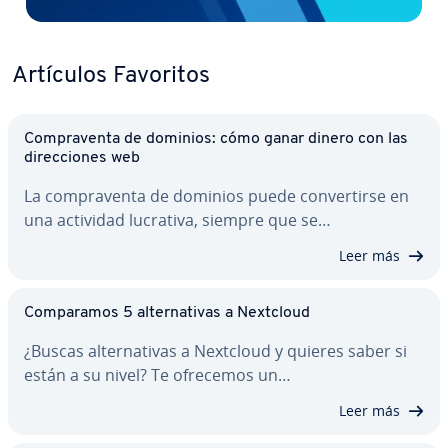
Artículos Favoritos
Co­m­pra­ve­n­ta de dominios: cómo ganar dinero con las
di­re­c­cio­nes web
La co­m­pra­ve­n­ta de dominios puede co­n­ve­r­ti­r­se en
una actividad lucrativa, siempre que se…
Leer más
Co­m­pa­ra­mos 5 al­te­r­na­ti­vas a Nextcloud
¿Buscas al­te­r­na­ti­vas a Nextcloud y quieres saber si
están a su nivel? Te ofrecemos un…
Leer más