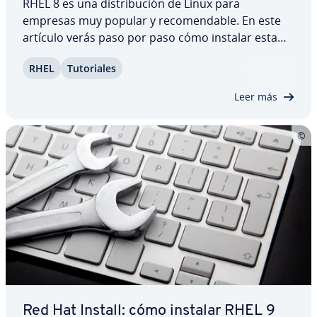
RHEL 8 es una di­s­tri­bu­ción de Linux para
empresas muy popular y re­co­me­n­da­ble. En este
artículo verás paso por paso cómo instalar esta
versión de Red Hat En­te­r­pri­se Linux y apre­n­de­rás
RHEL
Tu­to­ria­les
a co­n­fi­gu­rar­la según tus ne­ce­si­da­des. También te
co­n­ta­re­mos los re­qui­si­tos que precisa y las…
Leer más
Red Hat Install: cómo instalar RHEL 9