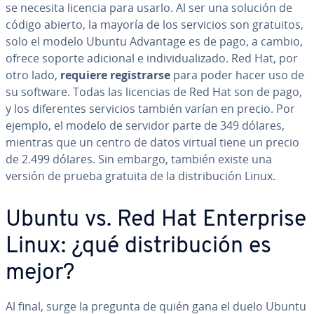
se necesita licencia para usarlo. Al ser una solución de
código abierto, la mayoría de los servicios son gratuitos,
solo el modelo Ubuntu Advantage es de pago, a cambio,
ofrece soporte adicional e in­di­vi­dua­li­za­do. Red Hat, por
otro lado,
requiere re­gi­s­trar­se
para poder hacer uso de
su software. Todas las licencias de Red Hat son de pago,
y los di­fe­re­n­tes servicios también varían en precio. Por
ejemplo, el modelo de servidor parte de 349 dólares,
mientras que un centro de datos virtual tiene un precio
de 2.499 dólares. Sin embargo, también existe una
versión de prueba gratuita de la di­s­tri­bu­ción Linux.
Ubuntu vs. Red Hat En­te­r­pri­se
Linux: ¿qué di­s­tri­bu­ción es
mejor?
Al final, surge la pregunta de quién gana el duelo Ubuntu