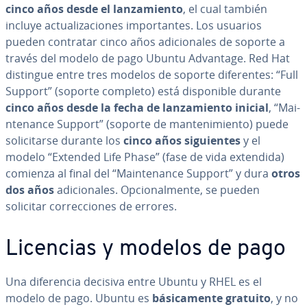
cinco años desde el la­n­za­mie­n­to
, el cual también
incluye ac­tua­li­za­cio­nes im­po­r­ta­n­tes. Los usuarios
pueden contratar cinco años adi­cio­na­les de soporte a
través del modelo de pago Ubuntu Advantage. Red Hat
distingue entre tres modelos de soporte di­fe­re­n­tes: “Full
Support” (soporte completo) está di­s­po­ni­ble durante
cinco años desde la fecha de la­n­za­mie­n­to inicial
, “Mai­
n­te­na­n­ce Support” (soporte de ma­n­te­ni­mie­n­to) puede
so­li­ci­tar­se durante los
cinco años si­guie­n­tes
y el
modelo “Extended Life Phase” (fase de vida extendida)
comienza al final del “Mai­n­te­na­n­ce Support” y dura
otros
dos años
adi­cio­na­les. Op­cio­na­l­me­n­te, se pueden
solicitar co­rre­c­cio­nes de errores.
Licencias y modelos de pago
Una di­fe­re­n­cia decisiva entre Ubuntu y RHEL es el
modelo de pago. Ubuntu es
bá­si­ca­me­n­te gratuito
, y no