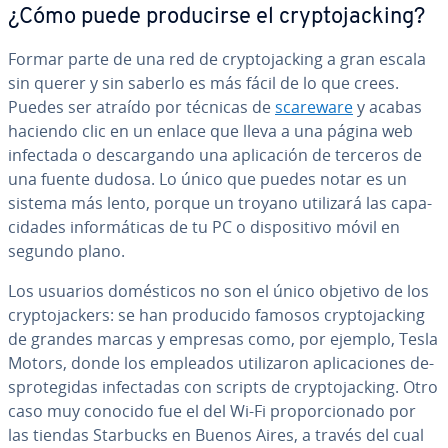
¿Cómo puede pro­du­ci­r­se el cr­y­p­to­ja­c­ki­ng?
Formar parte de una red de cr­y­p­to­ja­c­ki­ng a gran escala
sin querer y sin saberlo es más fácil de lo que crees.
Puedes ser atraído por técnicas de
scareware
y acabas
haciendo clic en un enlace que lleva a una página web
infectada o de­s­ca­r­ga­n­do una apli­ca­ción de terceros de
una fuente dudosa. Lo único que puedes notar es un
sistema más lento, porque un troyano utilizará las ca­pa­
ci­da­des in­fo­r­má­ti­cas de tu PC o di­s­po­si­ti­vo móvil en
segundo plano.
Los usuarios do­mé­s­ti­cos no son el único objetivo de los
cr­y­p­to­ja­c­ke­rs: se han producido famosos cr­y­p­to­ja­c­ki­ng
de grandes marcas y empresas como, por ejemplo, Tesla
Motors, donde los empleados uti­li­za­ron apli­ca­cio­nes de­
s­pro­te­gi­das in­fe­c­ta­das con scripts de cr­y­p­to­ja­c­ki­ng. Otro
caso muy conocido fue el del Wi-Fi pro­po­r­cio­na­do por
las tiendas Starbucks en Buenos Aires, a través del cual