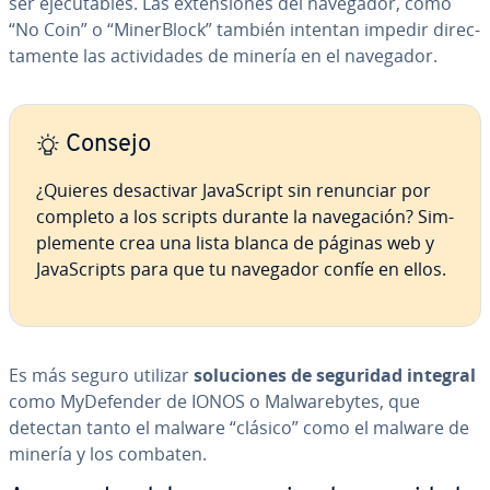
ser eje­cu­ta­bles. Las ex­te­n­sio­nes del navegador, como
“No Coin” o “Mi­ne­r­Blo­ck” también intentan impedir di­re­c­
ta­me­n­te las ac­ti­vi­da­des de minería en el navegador.
Consejo
¿Quieres des­ac­ti­var Ja­va­S­cri­pt sin renunciar por
completo a los scripts durante la na­ve­ga­ción? Si­m­
ple­me­n­te crea una lista blanca de páginas web y
Ja­va­S­cri­pts para que tu navegador confíe en ellos.
Es más seguro utilizar
so­lu­cio­nes de seguridad integral
como My­De­fe­n­der de IONOS o Ma­lwa­re­b­y­tes, que
detectan tanto el malware “clásico” como el malware de
minería y los combaten.