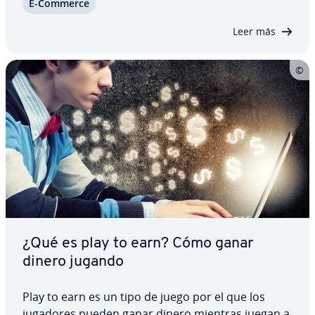
E-Commerce
torno al dinero digital y al cr­y­p­to­mi­ni­ng. La
minería se refiere a la ex­tra­c­ción o…
Leer más
¿Qué es play to earn? Cómo ganar
dinero jugando
Play to earn es un tipo de juego por el que los
jugadores pueden ganar dinero mientras juegan a