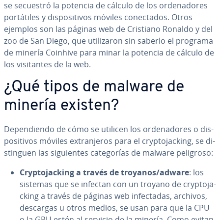
se secuestró la potencia de cálculo de los or­de­na­do­res
po­r­tá­ti­les y di­s­po­si­ti­vos móviles co­ne­c­ta­dos. Otros
ejemplos son las páginas web de Cristiano Ronaldo y del
zoo de San Diego, que uti­li­za­ron sin saberlo el programa
de minería Coinhive para minar la potencia de cálculo de
los vi­si­ta­n­tes de la web.
¿Qué tipos de malware de
minería existen?
De­pe­n­die­n­do de cómo se utilicen los or­de­na­do­res o di­s­
po­si­ti­vos móviles ex­tra­n­je­ros para el cr­y­p­to­ja­c­ki­ng, se di­
s­ti­n­guen las si­guie­n­tes ca­te­go­rías de malware peligroso:
Cr­y­p­to­ja­c­ki­ng a través de troyanos/adware
: los
sistemas que se infectan con un troyano de cr­y­p­to­ja­
c­ki­ng a través de páginas web in­fe­c­ta­das, archivos,
descargas u otros medios, se usan para que la CPU
o la GPU estén al servicio de la minería. Como evitan