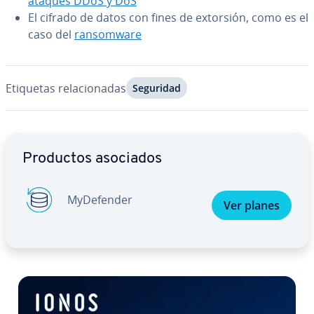
ataques DDoS y DoS
El cifrado de datos con fines de extorsión, como es el
caso del
ra­n­so­m­wa­re
Etiquetas re­la­cio­na­das
Seguridad
Ir al menú principal
Productos asociados
My­De­fe­n­der
Ver planes