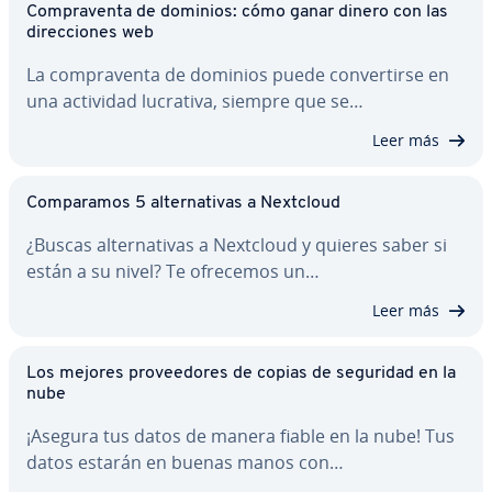
Co­m­pra­ve­n­ta de dominios: cómo ganar dinero con las
di­re­c­cio­nes web
La co­m­pra­ve­n­ta de dominios puede co­n­ve­r­ti­r­se en
una actividad lucrativa, siempre que se…
Leer más
Co­m­pa­ra­mos 5 al­te­r­na­ti­vas a Nextcloud
¿Buscas al­te­r­na­ti­vas a Nextcloud y quieres saber si
están a su nivel? Te ofrecemos un…
Leer más
Los mejores pro­vee­do­res de copias de seguridad en la
nube
¡Asegura tus datos de manera fiable en la nube! Tus
datos estarán en buenas manos con…