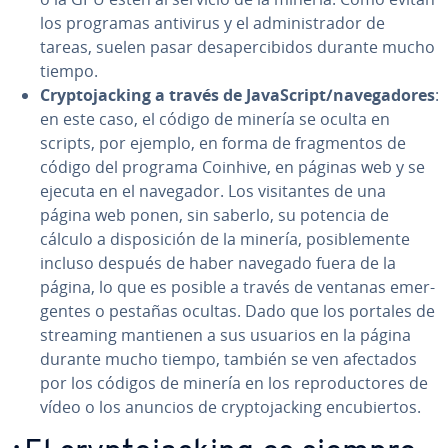
los programas antivirus y el ad­mi­ni­s­tra­dor de
tareas, suelen pasar des­ape­r­ci­bi­dos durante mucho
tiempo.
Cr­y­p­to­ja­c­ki­ng a través de Ja­va­S­cri­pt/na­ve­ga­do­res
:
en este caso, el código de minería se oculta en
scripts, por ejemplo, en forma de fra­g­me­n­tos de
código del programa Coinhive, en páginas web y se
ejecuta en el navegador. Los vi­si­ta­n­tes de una
página web ponen, sin saberlo, su potencia de
cálculo a di­s­po­si­ción de la minería, po­si­ble­me­n­te
incluso después de haber navegado fuera de la
página, lo que es posible a través de ventanas eme­r­
ge­n­tes o pestañas ocultas. Dado que los portales de
streaming mantienen a sus usuarios en la página
durante mucho tiempo, también se ven afectados
por los códigos de minería en los re­pro­du­c­to­res de
vídeo o los anuncios de cr­y­p­to­ja­c­ki­ng en­cu­bie­r­tos.