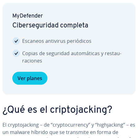
My­De­fe­n­der
Ci­be­r­se­gu­ri­dad completa
Escaneos antivirus pe­rió­di­cos
Copias de seguridad au­to­má­ti­cas y re­s­tau­
ra­cio­nes
Ver planes
¿Qué es el cri­p­to­ja­c­ki­ng?
El cr­y­p­to­ja­c­ki­ng – de “cr­y­p­to­cu­rre­n­cy” y “hi­gh­ja­c­ki­ng” – es
un malware híbrido que se transmite en forma de