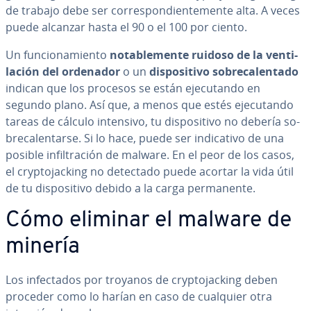
de trabajo debe ser co­rre­s­po­n­die­n­te­me­n­te alta. A veces
puede alcanzar hasta el 90 o el 100 por ciento.
Un fu­n­cio­na­mie­n­to
no­ta­ble­me­n­te ruidoso de la ve­n­ti­
la­ción del ordenador
o un
di­s­po­si­ti­vo so­bre­ca­le­n­ta­do
indican que los procesos se están eje­cu­ta­n­do en
segundo plano. Así que, a menos que estés eje­cu­ta­n­do
tareas de cálculo intensivo, tu di­s­po­si­ti­vo no debería so­
bre­ca­le­n­tar­se. Si lo hace, puede ser in­di­ca­ti­vo de una
posible in­fi­l­tra­ción de malware. En el peor de los casos,
el cr­y­p­to­ja­c­ki­ng no detectado puede acortar la vida útil
de tu di­s­po­si­ti­vo debido a la carga pe­r­ma­ne­n­te.
Cómo eliminar el malware de
minería
Los in­fe­c­ta­dos por troyanos de cr­y­p­to­ja­c­ki­ng deben
proceder como lo harían en caso de cualquier otra