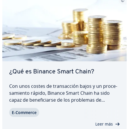
¿Qué es Binance Smart Chain?
Con unos costes de tra­n­sac­ción bajos y un pro­ce­
sa­mie­n­to rápido, Binance Smart Chain ha sido
capaz de be­ne­fi­ciar­se de los problemas de
Ethereum y ganarse a los de­sa­rro­lla­do­res y
E-Commerce
usuarios. Te ex­pli­ca­mos cómo funciona BSC, qué
ventajas y de­s­ve­n­ta­jas ofrece en co­m­pa­ra­ción
Leer más
con…