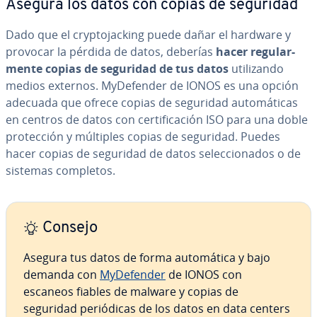
Asegura los datos con copias de seguridad
Dado que el cr­y­p­to­ja­c­ki­ng puede dañar el hardware y
provocar la pérdida de datos, deberías
hacer re­gu­la­r­
me­n­te copias de seguridad de tus datos
uti­li­za­n­do
medios externos. My­De­fe­n­der de IONOS es una opción
adecuada que ofrece copias de seguridad au­to­má­ti­cas
en centros de datos con ce­r­ti­fi­ca­ción ISO para una doble
pro­te­c­ción y múltiples copias de seguridad. Puedes
hacer copias de seguridad de datos se­le­c­cio­na­dos o de
sistemas completos.
Consejo
Asegura tus datos de forma au­to­má­ti­ca y bajo
demanda con
My­De­fe­n­der
de IONOS con
escaneos fiables de malware y copias de
seguridad pe­rió­di­cas de los datos en data centers