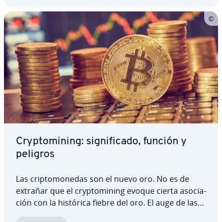
Cr­y­p­to­mi­ni­ng: si­g­ni­fi­ca­do, función y
peligros
Las cri­p­to­mo­ne­das son el nuevo oro. No es de
extrañar que el cr­y­p­to­mi­ni­ng evoque cierta aso­cia­
ción con la histórica fiebre del oro. El auge de las
cri­p­to­mo­ne­das ha provocado un gran revuelo en