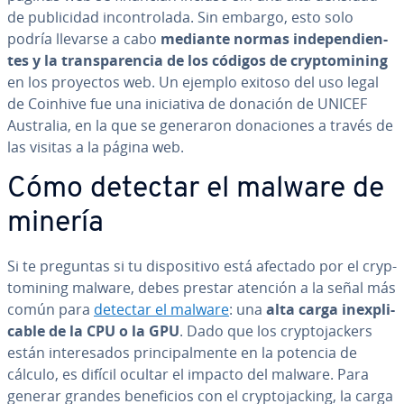
de pu­bli­ci­dad in­co­n­tro­la­da. Sin embargo, esto solo
podría llevarse a cabo
mediante normas in­de­pe­n­die­n­
tes y la tra­n­s­pa­re­n­cia de los códigos de cr­y­p­to­mi­ni­ng
en los proyectos web. Un ejemplo exitoso del uso legal
de Coinhive fue una ini­cia­ti­va de donación de UNICEF
Australia, en la que se generaron do­na­cio­nes a través de
las visitas a la página web.
Cómo detectar el malware de
minería
Si te preguntas si tu di­s­po­si­ti­vo está afectado por el cr­y­p­
to­mi­ni­ng malware, debes prestar atención a la señal más
común para
detectar el malware
: una
alta carga in­e­x­pli­
ca­ble de la CPU o la GPU
. Dado que los cr­y­p­to­ja­c­ke­rs
están in­te­re­sa­dos pri­n­ci­pa­l­me­n­te en la potencia de
cálculo, es difícil ocultar el impacto del malware. Para
generar grandes be­ne­fi­cios con el cr­y­p­to­ja­c­ki­ng, la carga