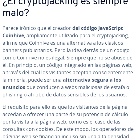
¿El cr­y­p­to­ja­c­ki­ng es siempre
malo?
Parece irónico que el creador
del código Ja­va­S­cri­pt
Coinhive
, am­plia­me­n­te utilizado para el cr­y­p­to­ja­c­ki­ng,
afirme que Coinhive es una al­te­r­na­ti­va a los clásicos
banners pu­bli­ci­ta­rios. Pero la idea detrás de un código
como Coinhive no es ilegal. Siempre que no se abuse de
él. En principio, un código integrado en las páginas web,
a través del cual los vi­si­ta­n­tes aceptan co­n­s­cie­n­te­me­n­te
la minería, puede ser una
al­te­r­na­ti­va segura a los
anuncios
que conducen a webs ma­li­cio­sas de estafa o
phishing o al robo de datos sensibles de los usuarios.
El requisito para ello es que los vi­si­ta­n­tes de la página
accedan a ofrecer una parte de su potencia de cálculo
por la visita a la página web, como es el caso de las
consultas con cookies. De este modo, los ope­ra­do­res de
páginas web se financian incluso sin una alta densidad