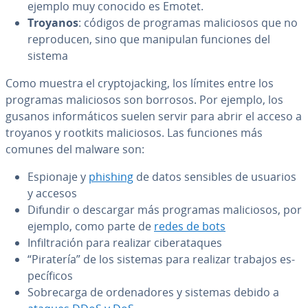
ejemplo muy conocido es Emotet.
Troyanos
: códigos de programas ma­li­cio­sos que no
re­pro­du­cen, sino que manipulan funciones del
sistema
Como muestra el cr­y­p­to­ja­c­ki­ng, los límites entre los
programas ma­li­cio­sos son borrosos. Por ejemplo, los
gusanos in­fo­r­má­ti­cos suelen servir para abrir el acceso a
troyanos y rootkits ma­li­cio­sos. Las funciones más
comunes del malware son:
Espionaje y
phishing
de datos sensibles de usuarios
y accesos
Difundir o descargar más programas ma­li­cio­sos, por
ejemplo, como parte de
redes de bots
In­fi­l­tra­ción para realizar ci­ber­ata­ques
“Piratería” de los sistemas para realizar trabajos es­
pe­cí­fi­cos
So­bre­ca­r­ga de or­de­na­do­res y sistemas debido a