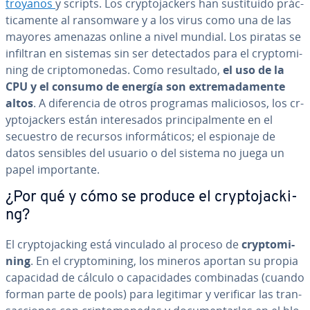
troyanos
y scripts. Los cr­y­p­to­ja­c­ke­rs han su­s­ti­tui­do prá­c­
ti­ca­me­n­te al ra­n­so­m­wa­re y a los virus como una de las
mayores amenazas online a nivel mundial. Los piratas se
infiltran en sistemas sin ser de­te­c­ta­dos para el cr­y­p­to­mi­
ni­ng de cri­p­to­mo­ne­das. Como resultado,
el uso de la
CPU y el consumo de energía son ex­tre­ma­da­me­n­te
altos
. A di­fe­re­n­cia de otros programas ma­li­cio­sos, los cr­
y­p­to­ja­c­ke­rs están in­te­re­sa­dos pri­n­ci­pa­l­me­n­te en el
secuestro de recursos in­fo­r­má­ti­cos; el espionaje de
datos sensibles del usuario o del sistema no juega un
papel im­po­r­ta­n­te.
¿Por qué y cómo se produce el cr­y­p­to­ja­c­ki­
ng?
El cr­y­p­to­ja­c­ki­ng está vinculado al proceso de
cr­y­p­to­mi­
ni­ng
. En el cr­y­p­to­mi­ni­ng, los mineros aportan su propia
capacidad de cálculo o ca­pa­ci­da­des co­m­bi­na­das (cuando
forman parte de pools) para legitimar y verificar las tra­n­