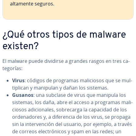
altamente seguros.
¿Qué otros tipos de malware
existen?
El malware puede dividirse a grandes rasgos en tres ca­
te­go­rías:
Virus
: códigos de programas ma­li­cio­sos que se mu­l­
ti­pli­can y manipulan y dañan los sistemas.
Gusanos
: una subclase de virus que manipula los
sistemas, los daña, abre el acceso a programas ma­li­
cio­sos adi­cio­na­les, so­bre­ca­r­ga la capacidad de los
or­de­na­do­res y, a di­fe­re­n­cia de los virus, se propaga
sin la in­te­r­ve­n­ción del usuario, por ejemplo, a través
de correos ele­c­tró­ni­cos y spam en las redes; un