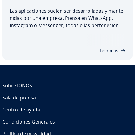
Las apli­ca­cio­nes suelen ser de­sa­rro­lla­das y ma­n­te­
ni­das por una empresa. Piensa en WhatsApp,
Instagram o Messenger, todas ellas pe­r­te­ne­cie­n­
tes a Meta, antes Facebook. Una DApp funciona
según el principio opuesto: código abierto, de­s­ce­
n­tral, basada en la cadena de bloques y cifrado…
Leer más
Sobre IONOS
Sala de prensa
Centro de ayuda
Co­n­di­cio­nes Generales
Política de pri­va­ci­dad