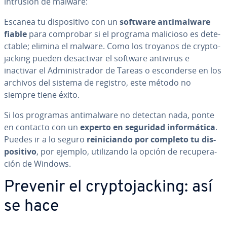
intrusión de malware:
Escanea tu di­s­po­si­ti­vo con un
software an­ti­ma­lwa­re
fiable
para comprobar si el programa malicioso es de­te­
c­ta­ble; elimina el malware. Como los troyanos de cr­y­p­to­
ja­c­ki­ng pueden des­ac­ti­var el software antivirus e
inactivar el Ad­mi­ni­s­tra­dor de Tareas o es­co­n­de­r­se en los
archivos del sistema de registro, este método no
siempre tiene éxito.
Si los programas an­ti­ma­lwa­re no detectan nada, ponte
en contacto con un
experto en seguridad in­fo­r­má­ti­ca
.
Puedes ir a lo seguro
re­ini­cia­n­do por completo tu di­s­
po­si­ti­vo
, por ejemplo, uti­li­za­n­do la opción de re­cu­pe­ra­
ción de Windows.
Prevenir el cr­y­p­to­ja­c­ki­ng: así
se hace