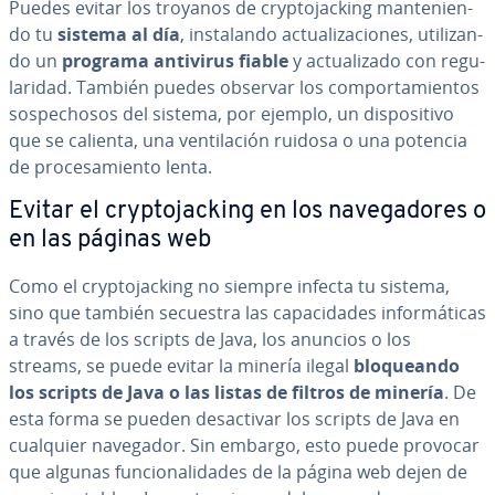
Puedes evitar los troyanos de cr­y­p­to­ja­c­ki­ng ma­n­te­nie­n­
do tu
sistema al día
, in­s­ta­la­n­do ac­tua­li­za­cio­nes, uti­li­za­n­
do un
programa antivirus fiable
y ac­tua­li­za­do con re­gu­
la­ri­dad. También puedes observar los co­m­po­r­ta­mie­n­tos
so­s­pe­cho­sos del sistema, por ejemplo, un di­s­po­si­ti­vo
que se calienta, una ve­n­ti­la­ción ruidosa o una potencia
de pro­ce­sa­mie­n­to lenta.
Evitar el cr­y­p­to­ja­c­ki­ng en los na­ve­ga­do­res o
en las páginas web
Como el cr­y­p­to­ja­c­ki­ng no siempre infecta tu sistema,
sino que también secuestra las ca­pa­ci­da­des in­fo­r­má­ti­cas
a través de los scripts de Java, los anuncios o los
streams, se puede evitar la minería ilegal
blo­quea­n­do
los scripts de Java o las listas de filtros de minería
. De
esta forma se pueden des­ac­ti­var los scripts de Java en
cualquier navegador. Sin embargo, esto puede provocar
que algunas fu­n­cio­na­li­da­des de la página web dejen de