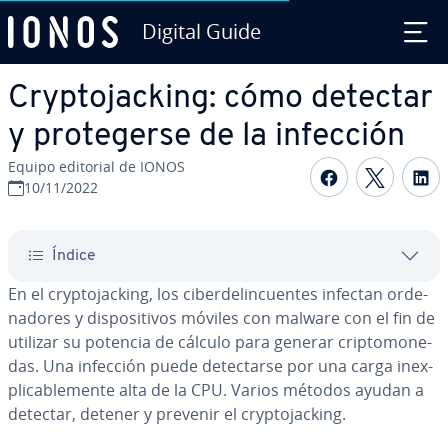
Digital Guide
Saltar al contenido principal
Cr­y­p­to­ja­c­ki­ng: cómo detectar
y pro­te­ge­r­se de la infección
Equipo editorial de IONOS
Compartir 
Compar
C
10/11/2022
Índice
En el cr­y­p­to­ja­c­ki­ng, los ci­be­r­de­li­n­cue­n­tes infectan or­de­
na­do­res y di­s­po­si­ti­vos móviles con malware con el fin de
utilizar su potencia de cálculo para generar cri­p­to­mo­ne­
das. Una infección puede de­te­c­tar­se por una carga in­e­x­
pli­ca­ble­me­n­te alta de la CPU. Varios métodos ayudan a
detectar, detener y prevenir el cr­y­p­to­ja­c­ki­ng.