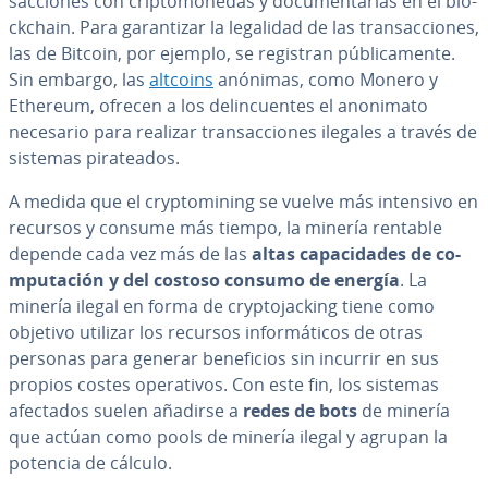
sac­cio­nes con cri­p­to­mo­ne­das y do­cu­me­n­tar­las en el blo­
c­k­chain. Para ga­ra­n­ti­zar la legalidad de las tra­n­sac­cio­nes,
las de Bitcoin, por ejemplo, se registran pú­bli­ca­me­n­te.
Sin embargo, las
altcoins
anónimas, como Monero y
Ethereum, ofrecen a los de­li­n­cue­n­tes el anonimato
necesario para realizar tra­n­sac­cio­nes ilegales a través de
sistemas pi­ra­tea­dos.
A medida que el cr­y­p­to­mi­ni­ng se vuelve más intensivo en
recursos y consume más tiempo, la minería rentable
depende cada vez más de las
altas ca­pa­ci­da­des de co­
mpu­tación y del costoso consumo de energía
. La
minería ilegal en forma de cr­y­p­to­ja­c­ki­ng tiene como
objetivo utilizar los recursos in­fo­r­má­ti­cos de otras
personas para generar be­ne­fi­cios sin incurrir en sus
propios costes ope­ra­ti­vos. Con este fin, los sistemas
afectados suelen añadirse a
redes de bots
de minería
que actúan como pools de minería ilegal y agrupan la
potencia de cálculo.