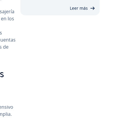
Leer más
­je­ría
 en los
s
 cuentas
s de
ás
tensivo
mplia.