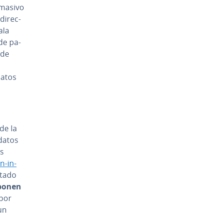
 masivo
i­re­c­
ala
de pa­
 de
datos
de la
 datos
as
n-in-
ctado
­po­nen
 por
un