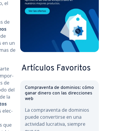
o, el
as de
eos
 de
s en un
imas de
Artículos Favoritos
parte
im­po­r­
os de
Co­m­pra­ve­n­ta de dominios: cómo
odo del
ganar dinero con las di­re­c­cio­nes
de la
web
tos
La co­m­pra­ve­n­ta de dominios
 ele­c­
puede co­n­ve­r­ti­r­se en una
s
actividad lucrativa, siempre
os que
que se…