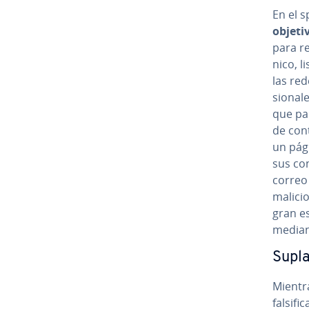
En el sp
objeti
para re
ni­co, l
las red
sio­na­l
que pare
de con
un págin
sus co­
correo 
ma­li­c
gran e
mediant
Su­pl
Mientra
fa­l­si