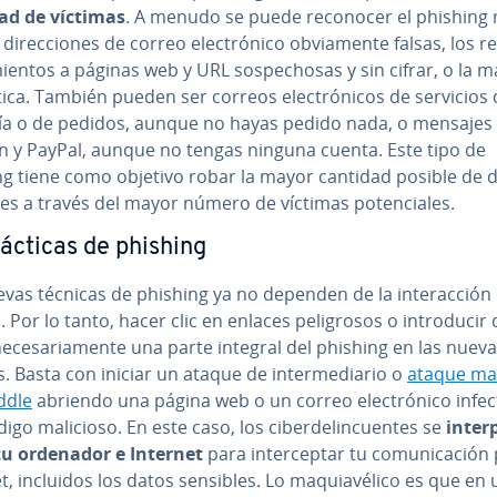
ad de víctimas
. A menudo se puede reconocer el phishing
di­re­c­cio­nes de correo ele­c­tró­ni­co ob­via­me­n­te falsas, los re­d
mie­n­tos a páginas web y URL so­s­pe­cho­sas y sin cifrar, o la m
ca. También pueden ser correos ele­c­tró­ni­cos de servicios 
­ría o de pedidos, aunque no hayas pedido nada, o mensajes
 y PayPal, aunque no tengas ninguna cuenta. Este tipo de
ng tiene como objetivo robar la mayor cantidad posible de 
es a través del mayor número de víctimas po­te­n­cia­les.
ácticas de phishing
vas técnicas de phishing ya no dependen de la in­ter­ac­ción 
. Por lo tanto, hacer clic en enlaces pe­li­gro­sos o in­tro­du­cir
e­ce­sa­ria­me­n­te una parte integral del phishing en las nuev
s. Basta con iniciar un ataque de in­te­r­me­dia­rio o
ataque ma
ddle
abriendo una página web o un correo ele­c­tró­ni­co infe
igo malicioso. En este caso, los ci­be­r­de­li­n­cue­n­tes se
in­te­r
tu ordenador e Internet
para in­te­r­ce­p­tar tu co­mu­ni­ca­ción
t, incluidos los datos sensibles. Lo ma­quia­vé­li­co es que en 