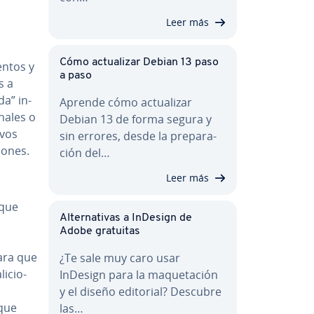
Leer más
Cómo ac­tua­li­zar Debian 13 paso
­n­tos y
a paso
s a
da” in­
Aprende cómo ac­tua­li­zar
na­les o
Debian 13 de forma segura y
evos
sin errores, desde la pre­pa­ra­
iones.
ción del…
Leer más
 que
Al­te­r­na­ti­vas a InDesign de
Adobe gratuitas
ara que
¿Te sale muy caro usar
i­cio­
InDesign para la ma­que­ta­ción
y el diseño editorial? Descubre
 que
las…