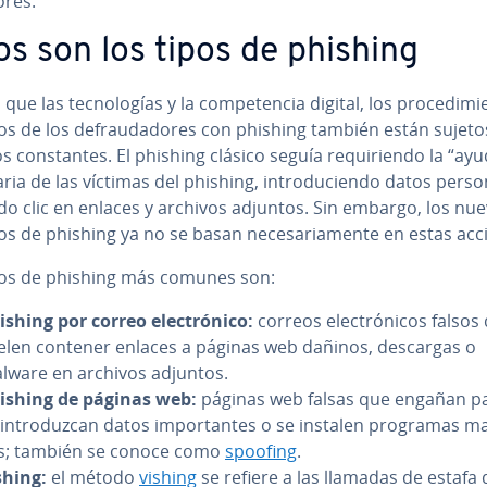
­res.
os son los tipos de phishing
 que las te­c­no­lo­gías y la co­m­pe­te­n­cia digital, los pro­ce­di­mie
 de los de­frau­da­do­res con phishing también están sujeto
 co­n­s­ta­n­tes. El phishing clásico seguía re­qui­rie­n­do la “ayu
ta­ria de las víctimas del phishing, in­tro­du­cie­n­do datos pe­r­so­
do clic en enlaces y archivos adjuntos. Sin embargo, los nu
 de phishing ya no se basan ne­ce­sa­ria­me­n­te en estas acc
pos de phishing más comunes son:
ishing por correo ele­c­tró­ni­co:
correos ele­c­tró­ni­cos falsos
elen contener enlaces a páginas web dañinos, descargas o
lware en archivos adjuntos.
ishing de páginas web:
páginas web falsas que engañan p
in­tro­du­z­can datos im­po­r­ta­n­tes o se instalen programas ma­l
s; también se conoce como
spoofing
.
shing:
el método
vishing
se refiere a las llamadas de estafa