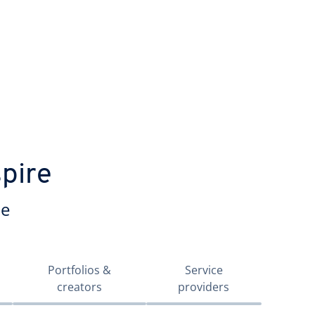
spire
ne
Portfolios &
Service
creators
providers