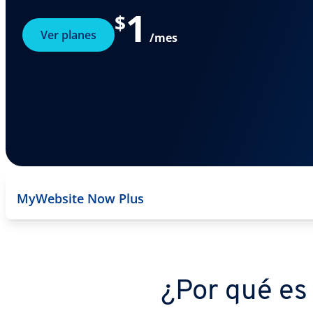
1
$
Ver planes
/mes
MyWebsite Now Plus
¿Por qué es