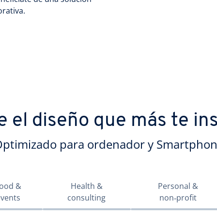
orativa.
e el diseño que más te in
ptimizado para ordenador y Smartpho
ood &
Health &
Personal &
events
consulting
non‑profit