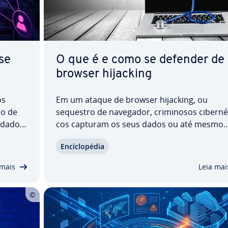
se
O que é e como se defender de
browser hijacking
os
Em um ataque de browser hijacking, ou
so de
sequestro de navegador, cri­mi­no­sos ci­ber­né­
 dados,
cos capturam os seus dados ou até mesmo
e­le­
assumem o controle do seu com­pu­ta­dor.
En­ci­clo­pé­dia
 o que é
Entenda como esse malware funciona, como
r
pode pre­ju­di­car você e que es­tra­té­gias de
 mais
Leia mai
prevenção e combate podem ser…