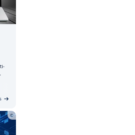
ti­
 ele
s