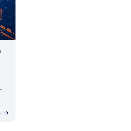
n
o
m­
s