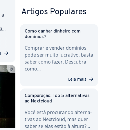
Artigos Populares
 a
são
Como ganhar dinheiro com
,
domínios?
­rá­
Comprar e vender domínios
s
pode ser muito lucrativo, basta
saber como fazer. Descubra
como…
Leia mais
Com­pa­ra­ção: Top 5 al­ter­na­ti­vas
ao Nextcloud
Você está pro­cu­rando al­ter­na­
ti­vas ao Nextcloud, mas quer
saber se elas estão à altura?…