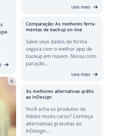
Leia mais
os
Com­pa­ra­ção: As melhores fer­ra­
men­tas de backup on-line
ope­
Salve seus dados de forma
.
segura com o melhor app de
da
backup em nuvem. Nossa com­
pa­ra­ção…
s
Leia mais
As melhores al­ter­na­ti­vas grátis
ao InDesign
Você acha os produtos da
Adobe muito caros? Conheça
al­ter­na­ti­vas gratuitas ao
InDesign,…