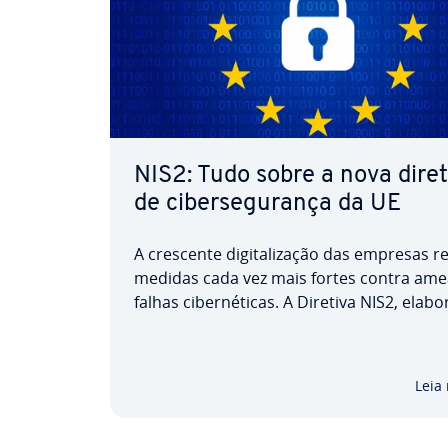
NIS2: Tudo sobre a nova diret
de ci­ber­se­gu­rança da UE
A crescente di­gi­ta­li­za­ção das empresas 
medidas cada vez mais fortes contra ame
falhas ci­ber­né­ti­cas. A Diretiva NIS2, elab
im­ple­men­tada pela União Europeia, é um 
la­mento que busca minimizar riscos, pa­dr
zando e ma­xi­mi­zando medidas de segur
Leia
digital,…