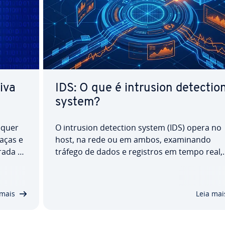
iva
IDS: O que é intrusion detectio
system?
requer
O intrusion detection system (IDS) opera no
aças e
host, na rede ou em ambos, exa­mi­nando
orada e
tráfego de dados e registros em tempo real,
re­gu­
para iden­ti­fi­car ati­vi­da­des suspeitas. Quand
o­ni­
ameaças são de­tec­ta­das, o sistema pron­ta­
ança
mente envia um alerta para o usuário, de­se
 mais
Leia mai
pe­nhando um papel crucial…