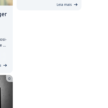
Leia mais
ger
­si­
e a
­li­
s