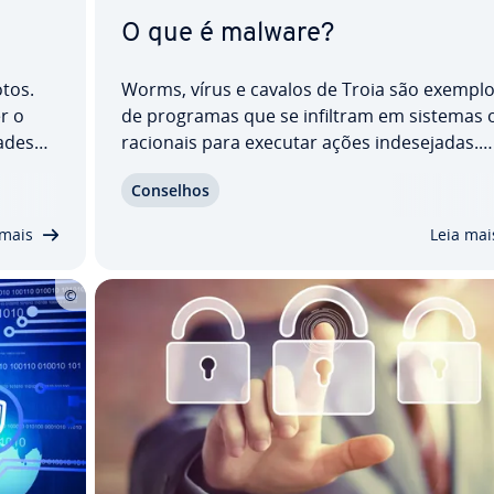
O que é malware?
tos.
Worms, vírus e cavalos de Troia são exempl
r o
de programas que se infiltram em sistemas 
a­des
ra­ci­o­nais para executar ações in­de­se­ja­das.
quivos
Todos eles podem ser chamados de malware
Conselhos
backups
Conheça di­fe­ren­tes tipos de malware, enten
do cada
as di­fe­ren­ças entre eles e informe-se sobre
 mais
Leia mai
ataques famosos,…