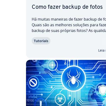
Como fazer backup de fotos
Há muitas maneiras de fazer backup de fo
Quais são as melhores soluções para faze
backup de suas próprias fotos? As qua­li­d
de imagem cada vez melhores levam a ar
Tutoriais
de imagem maiores, e é por isso que os 
de fotos baseados na nuvem estão fican
Leia
vez mais…