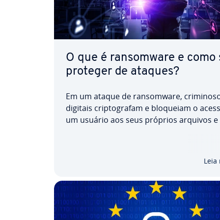
O que é ran­somware e como 
proteger de ataques?
Em um ataque de ran­somware, cri­mi­no­s
digitais crip­to­gra­fam e bloqueiam o aces
um usuário aos seus próprios arquivos e
exigindo um valor em dinheiro para res­ta­b
cer o acesso. Neste artigo, ex­pli­ca­re­mos
ran­somware, como você pode se protege
Leia
desse tipo de…