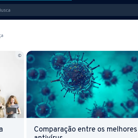
sca
ça
a
Com­pa­ra­ção entre os melhores