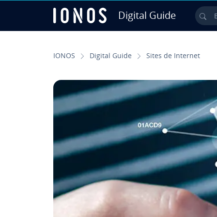
Digital Guide
Bu
Ir para o conteúdo principal
IONOS
Digital Guide
Sites de Internet