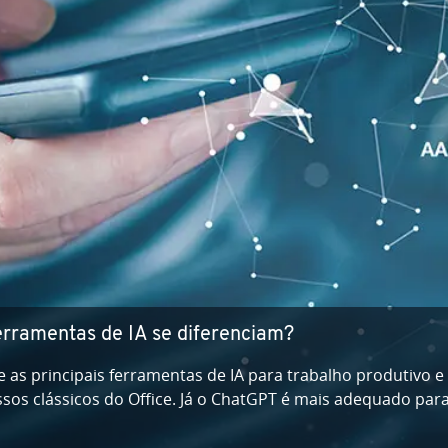
­li­gên­cia ar­ti­fi­cial
 nas redes sociais. O grande problema deles é que, até ent
o, é possível criar vídeos com in­te­li­gên­cia ar­ti­fi­cial, o q