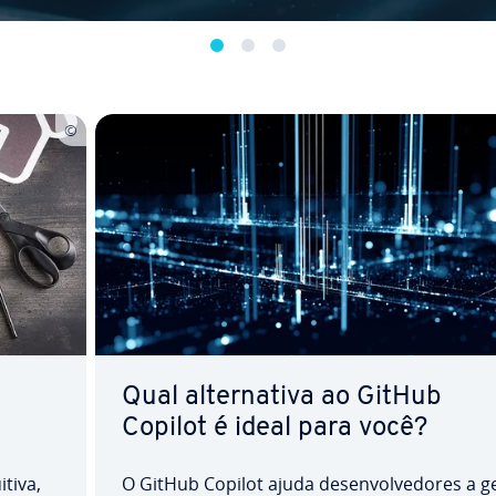
Qual al­ter­na­tiva ao GitHub
Copilot é ideal para você?
itiva,
O GitHub Copilot ajuda de­sen­vol­ve­do­res a g