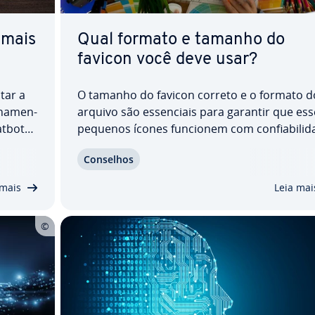
 mais
Qual formato e tamanho do
favicon você deve usar?
tar a
O tamanho do favicon correto e o formato d
i­na­men­
arquivo são es­sen­ci­ais para garantir que es
atbots
pequenos ícones funcionem com con­fi­a­bi­li­
orma
no maior número possível de pla­ta­for­mas e a
Conselhos
s no seu
ca­ti­vos. Neste artigo, ex­pli­ca­mos quais favic
esign…
di­men­si­ons você deve usar, como os re­qui­si
 mais
Leia mai
tos…