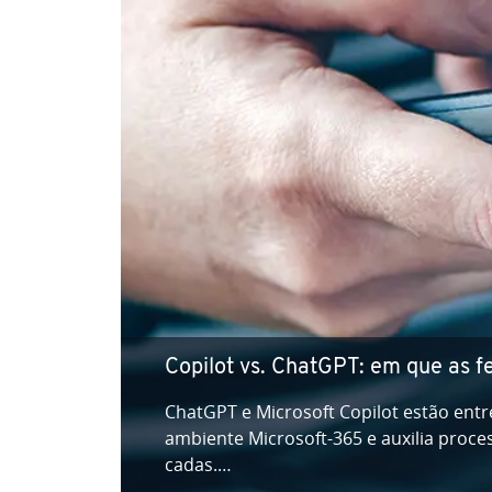
Top 10 sites para criar vídeo com in­te
Vídeos são es­sen­ci­ais no marketing e
tempo con­si­de­rá­vel. Hoje em dia, contud
nem toda…