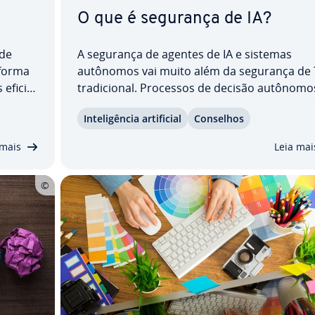
O que é segurança de IA?
 de
A segurança de agentes de IA e sistemas
 forma
autônomos vai muito além da segurança de 
fi­ci­
tra­di­ci­o­nal. Processos de decisão autônomos
A?
ge­ne­ra­tiva e novas abor­da­gens como a Agen
In­te­li­gên­cia ar­ti­fi­cial
Conselhos
ionam,
AI abrem não só opor­tu­ni­da­des, mas tamb
s e
novas su­per­fí­cies de ataque. Neste artigo, v
 mais
Leia mai
verá como as…