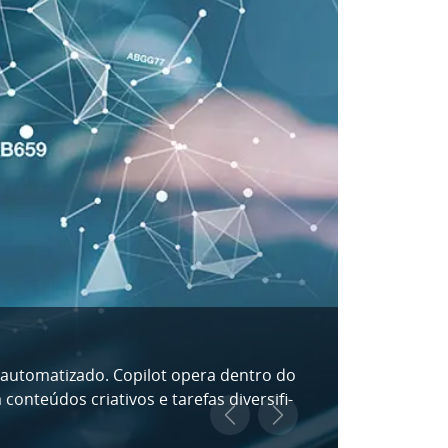
ão, sua produção era cara e consumia um
ue poupa im­por­tan­tes esforços. Porém,
Previous
Next