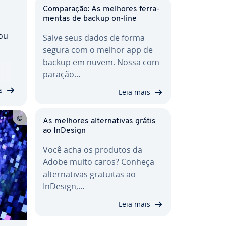
Com­pa­ra­ção: As melhores fer­ra­
men­tas de backup on-line
xou
Salve seus dados de forma
segura com o melhor app de
backup em nuvem. Nossa com­
ri­
pa­ra­ção…
s.
s
Leia mais
As melhores al­ter­na­ti­vas grátis
ao InDesign
Você acha os produtos da
Adobe muito caros? Conheça
al­ter­na­ti­vas gratuitas ao
InDesign,…
Leia mais