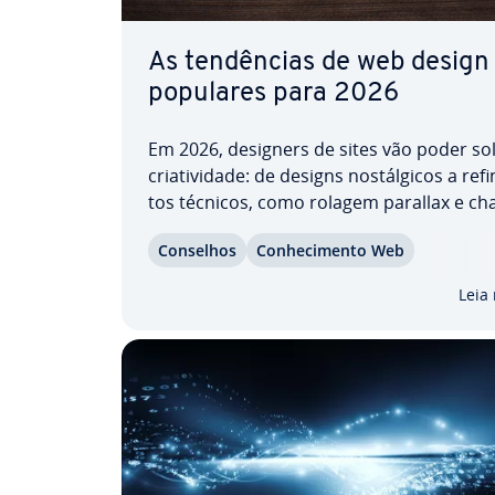
As ten­dên­cias de web design
populares para 2026
Em 2026, designers de sites vão poder sol
cri­a­ti­vi­dade: de designs nos­tál­gi­cos a re­f
tos técnicos, como rolagem parallax e ch
de IA. O principal desafio é integrar, de f
Conselhos
Co­nhe­ci­mento Web
har­mo­ni­osa, os com­po­nen­tes es­co­lhi­do
projeto. Veja quais ten­dên­cias de web d
Leia