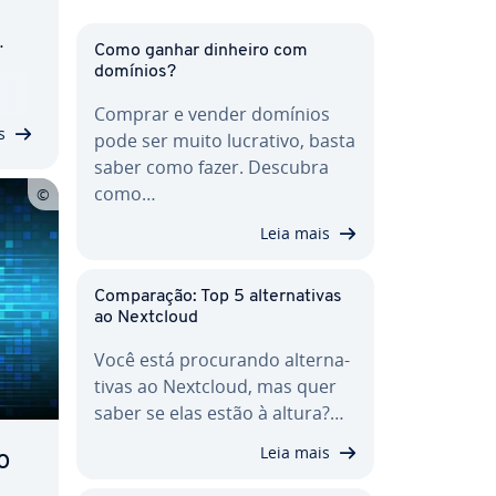
Como ganhar dinheiro com
o e
domínios?
s
Comprar e vender domínios
­fe­
s
pode ser muito lucrativo, basta
saber como fazer. Descubra
como…
Leia mais
Com­pa­ra­ção: Top 5 al­ter­na­ti­vas
ao Nextcloud
Você está pro­cu­rando al­ter­na­
ti­vas ao Nextcloud, mas quer
saber se elas estão à altura?…
Leia mais
o