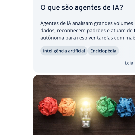
O que são agentes de IA?
Agentes de IA analisam grandes volumes
dados, re­co­nhe­cem padrões e atuam de
autônoma para resolver tarefas com mais e
ên­cia. Mas, afinal, o que são agentes de I
In­te­li­gên­cia ar­ti­fi­cial
En­ci­clo­pé­dia
Neste artigo, você vai ver como eles func
quais tipos existem e quais opor­tu­ni­da­de
Leia
desafios…