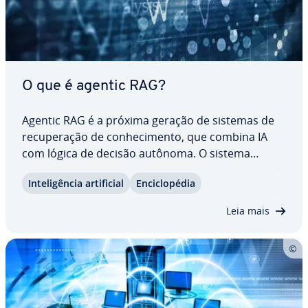
O que é agentic RAG?
Agentic RAG é a próxima geração de sistemas de
re­cu­pe­ra­ção de co­nhe­ci­mento, que combina IA
com lógica de decisão autônoma. O sistema
analisa so­li­ci­ta­ções, iden­ti­fica in­for­ma­ções
In­te­li­gên­cia ar­ti­fi­cial
En­ci­clo­pé­dia
faltantes e acessa, de forma dinâmica, fontes de
dados atu­a­li­za­das. Neste artigo, saiba como o
Leia mais
agentic…