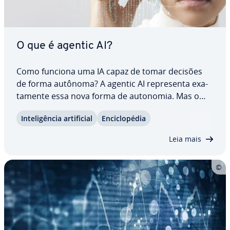
O que é agentic AI?
Como funciona uma IA capaz de tomar decisões
de forma autônoma? A agentic AI re­pre­senta exa­
ta­mente essa nova forma de autonomia. Mas o
que é Agentic AI, exa­ta­mente? Neste artigo,
In­te­li­gên­cia ar­ti­fi­cial
En­ci­clo­pé­dia
mostramos como sistemas de agentic AI
funcionam, quais vantagens e des­van­ta­gens
Leia mais
trazem e em quais…