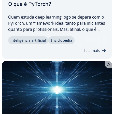
O que é PyTorch?
Quem estuda deep learning logo se depara com o
PyTorch, um framework ideal tanto para ini­ci­an­tes
quanto para pro­fis­si­o­nais. Mas, afinal, o que é
PyTorch? Entenda como o PyTorch funciona, quais
In­te­li­gên­cia ar­ti­fi­cial
En­ci­clo­pé­dia
recursos o tornam tão poderoso e quais são os
casos de uso mais comuns. Um exemplo…
Leia mais