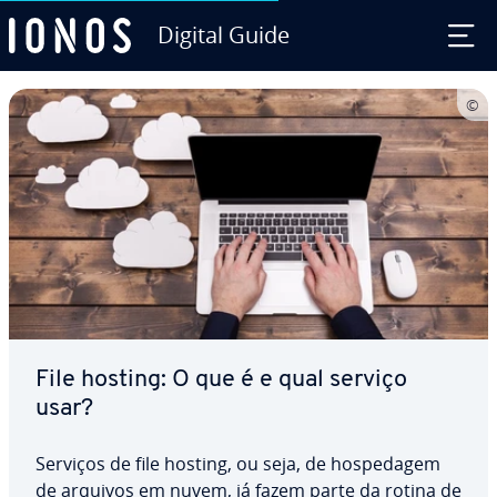
Digital Guide
Ir para o conteúdo principal
File hosting: O que é e qual serviço
usar?
Serviços de file hosting, ou seja, de hos­pe­da­gem
de arquivos em nuvem, já fazem parte da rotina de