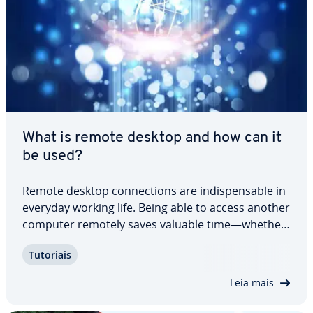
What is remote desktop and how can it
be used?
Remote desktop con­nec­ti­ons are in­dis­pen­sa­ble in
everyday working life. Being able to access another
computer remotely saves valuable time—whether
in IT support, during online meetings, or while
Tutoriais
working from home. With remote desktop te­ch­no­
logy, you can easily and con­ve­ni­en­tly…
Leia mais