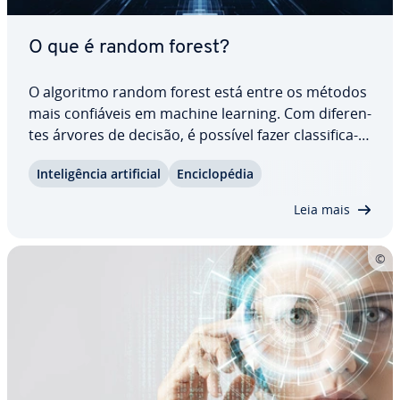
O que é random forest?
O algoritmo random forest está entre os métodos
mais con­fiá­veis em machine learning. Com di­fe­ren­
tes árvores de decisão, é possível fazer clas­si­fi­ca­
ção e regressão. Neste artigo, você vai entender
In­te­li­gên­cia ar­ti­fi­cial
En­ci­clo­pé­dia
do que se trata o algoritmo random forest, como
funciona sua estrutura e seu modo de…
Leia mais