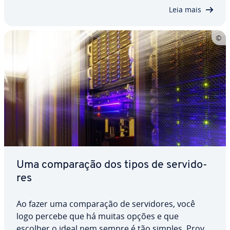
servidor minecraft no linux. Você pode instalá-lo…
Leia mais
Uma com­pa­ra­ção dos tipos de ser­vi­do­
res
Ao fazer uma com­pa­ra­ção de ser­vi­do­res, você
logo percebe que há muitas opções e que
escolher o ideal nem sempre é tão simples. Pro­ve­