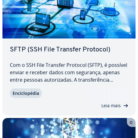
SFTP (SSH File Transfer Protocol)
Com o SSH File Transfer Protocol (SFTP), é possível
enviar e receber dados com segurança, apenas
entre pessoas au­to­ri­za­das. A trans­fe­rên­cia
acontece entre cliente e servidor por meio de uma
En­ci­clo­pé­dia
conexão crip­to­gra­fada pela internet. O File
Transfer Protocol (FTP) apresenta falhas de…
Leia mais