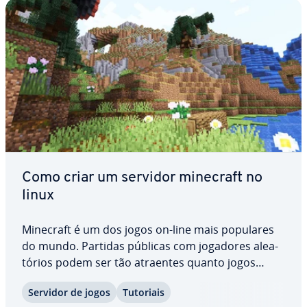
Como criar um servidor minecraft no
linux
Minecraft é um dos jogos on-line mais populares
do mundo. Partidas públicas com jogadores ale­a­
tó­rios podem ser tão atraentes quanto jogos
privados com amigos e co­nhe­ci­dos. Para ter
Servidor de jogos
Tutoriais
máxima liberdade, o ideal é usar seu próprio