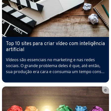
Top 10 sites para criar vídeo com in­te­li­gên­cia
ar­ti­fi­cial
Vídeos são es­sen­ci­ais no marketing e nas redes
sociais. O grande problema deles é que, até então,
sua produção era cara e consumia um tempo con­si­
de­rá­vel. Hoje em dia, contudo, é possível criar vídeos
com in­te­li­gên­cia ar­ti­fi­cial, o que poupa im­por­tan­tes
esforços. Porém, nem toda…