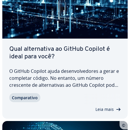
Qual al­ter­na­tiva ao GitHub Copilot é
ideal para você?
O GitHub Copilot ajuda de­sen­vol­ve­do­res a gerar e
completar código. No entanto, um número
crescente de al­ter­na­ti­vas ao GitHub Copilot pode
ser mais adequado a fluxos de trabalho e re­qui­si­
Com­pa­ra­tivo
tos es­pe­cí­fi­cos. Com­pa­ra­mos diversas fer­ra­men­
tas pro­je­ta­das para dar suporte a di­fe­ren­tes…
Leia mais