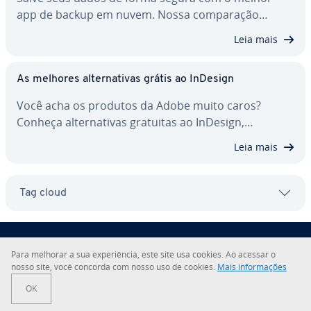
app de backup em nuvem. Nossa com­pa­ra­ção…
Leia mais
As melhores al­ter­na­ti­vas grátis ao InDesign
Você acha os produtos da Adobe muito caros?
Conheça al­ter­na­ti­vas gratuitas ao InDesign,…
Leia mais
Tag cloud
Para melhorar a sua ex­pe­ri­ên­cia, este site usa cookies. Ao acessar o
nosso site, você concorda com nosso uso de cookies.
Mais in­for­ma­ções
Sobre a IONOS
OK
Sala de Imprensa