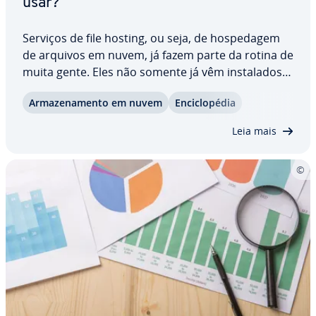
usar?
Serviços de file hosting, ou seja, de hos­pe­da­gem
de arquivos em nuvem, já fazem parte da rotina de
muita gente. Eles não somente já vêm ins­ta­la­dos
em smartpho­nes como também podem ser sin­
Ar­ma­ze­na­mento em nuvem
En­ci­clo­pé­dia
cro­ni­za­dos com com­pu­ta­do­res. Entre as pre­o­cu­
pa­ções dos usuários estão questões re­la­ci­o­na­das
Leia mais
à…