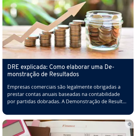
DRE explicada: Como elaborar uma De­
mons­tra­ção de Re­sul­ta­dos
Empresas co­mer­ci­ais são le­gal­mente obrigadas a
prestar contas anuais baseadas na con­ta­bi­li­dade
por partidas dobradas. A De­mons­tra­ção de Re­sul­ta­
dos (DRE) faz parte dessa prestação de contas, pois
revela a evolução durante o período. Ao encerrar
suas contas, é im­por­tante que você…