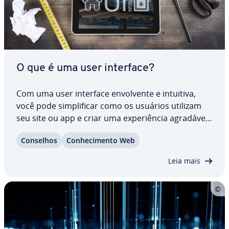
O que é uma user interface?
Com uma user interface en­vol­vente e intuitiva,
você pode sim­pli­fi­car como os usuários utilizam
seu site ou app e criar uma ex­pe­ri­ên­cia agradável.
Além das graphical user in­ter­fa­ces, hoje existem
Conselhos
Co­nhe­ci­mento Web
muitas variantes de UI, de voice user in­ter­fa­ces a
in­ter­fa­ces cérebro-com­pu­ta­dor.…
Leia mais