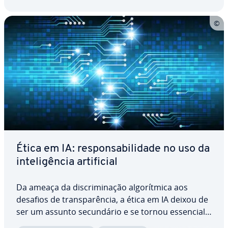
Ética em IA: res­pon­sa­bi­li­dade no uso da
in­te­li­gên­cia ar­ti­fi­cial
Da ameaça da dis­cri­mi­na­ção al­go­rít­mica aos
desafios de trans­pa­rên­cia, a ética em IA deixou de
ser um assunto se­cun­dá­rio e se tornou essencial
no uso da in­te­li­gên­cia ar­ti­fi­cial. Ao mesmo tempo,