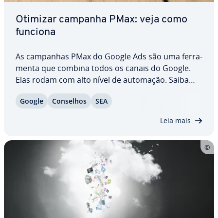
Otimizar campanha PMax: veja como
funciona
As campanhas PMax do Google Ads são uma fer­ra­
menta que combina todos os canais do Google.
Elas rodam com alto nível de automação. Saiba
como definir metas de conversão para sua
Google
Conselhos
SEA
campanha PMax, criar grupos de assets de forma
ideal e usar sinais de público com efi­ci­ên­cia.
Leia mais
Também…