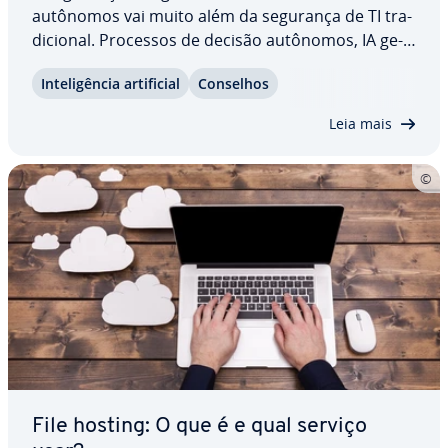
autônomos vai muito além da segurança de TI tra­
di­ci­o­nal. Processos de decisão autônomos, IA ge­
ne­ra­tiva e novas abor­da­gens como a Agentic AI
In­te­li­gên­cia ar­ti­fi­cial
Conselhos
abrem não só opor­tu­ni­da­des, mas também novas
su­per­fí­cies de ataque. Neste artigo, você verá
Leia mais
como as…
File hosting: O que é e qual serviço