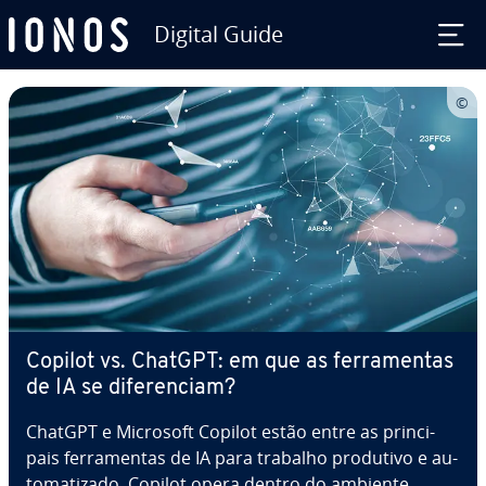
Digital Guide
Ir para o conteúdo principal
Copilot vs. ChatGPT: em que as fer­ra­men­tas
de IA se di­fe­ren­ciam?
ChatGPT e Microsoft Copilot estão entre as prin­ci­
pais fer­ra­men­tas de IA para trabalho produtivo e au­
to­ma­ti­zado. Copilot opera dentro do ambiente