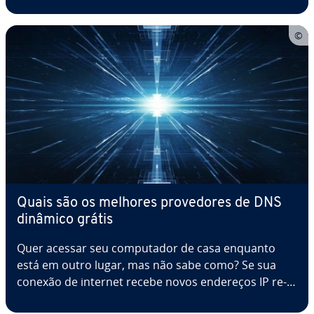
modelo de livro-caixa em Excel gra­tui­ta­mente, que
você pode baixar e utilizar li­vre­mente. Aprenda
como preencher um livro-caixa e conheça…
Quais são os melhores pro­ve­do­res de DNS
dinâmico grátis
Quer acessar seu com­pu­ta­dor de casa enquanto
está em outro lugar, mas não sabe como? Se sua
conexão de internet recebe novos endereços IP re­
gu­lar­mente, isso pode se tornar um problema. Os