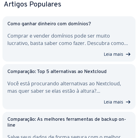
Artigos Populares
Como ganhar dinheiro com domínios?
Comprar e vender domínios pode ser muito
lucrativo, basta saber como fazer. Descubra como…
Leia mais
Com­pa­ra­ção: Top 5 al­ter­na­ti­vas ao Nextcloud
Você está pro­cu­rando al­ter­na­ti­vas ao Nextcloud,
mas quer saber se elas estão à altura?…
Leia mais
Com­pa­ra­ção: As melhores fer­ra­men­tas de backup on-
line
Salve seus dados de forma segura com o melhor