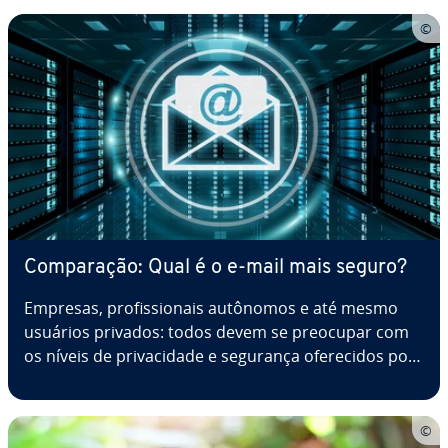
serviços de DNS dinâmico gratuitos (DynDNS)
oferecem uma solução. Descubra quais pro­ve­do­
res…
Com­pa­ra­ção: Qual é o e-mail mais seguro?
Empresas, pro­fis­si­o­nais autônomos e até mesmo
usuários privados: todos devem se preocupar com
os níveis de pri­va­ci­dade e segurança ofe­re­ci­dos por
pro­ve­do­res de e-mail. Quer saber qual é o e-mail
mais seguro do mercado em 2026? Nossa lista
apresenta as melhores opções,…