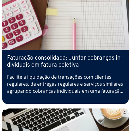
Faturação con­so­li­dada: Juntar cobranças in­
di­vi­du­ais em fatura coletiva
Facilite a li­qui­da­ção de tran­sa­ções com clientes
regulares, de entregas regulares e serviços similares
agrupando cobranças in­di­vi­du­ais em uma faturação
con­so­li­dada, também chamada de fatura coletiva.
Fa­tu­ra­men­tos pe­rió­di­cos facilitam a con­ta­bi­li­dade, e
eco­no­mi­zam tempo e…