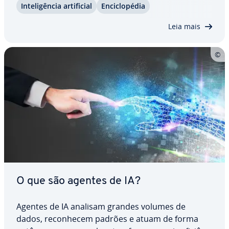
In­te­li­gên­cia ar­ti­fi­cial
En­ci­clo­pé­dia
cresce a ne­ces­si­dade de di­re­tri­zes claras apoiadas
por regras in­ter­na­ci­o­nais. Neste…
Leia mais
O que são agentes de IA?
Agentes de IA analisam grandes volumes de
dados, re­co­nhe­cem padrões e atuam de forma