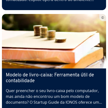
Microsoft-365 e auxilia processos clássicos do Office.
Já o ChatGPT é mais adequado para conteúdos
criativos e tarefas di­ver­si­fi­ca­das.…
Modelo de livro-caixa: Fer­ra­menta útil de
con­ta­bi­li­dade
Quer preencher o seu livro-caixa pelo com­pu­ta­dor,
mas ainda não encontrou um bom modelo de
documento? O Startup Guide da IONOS oferece um