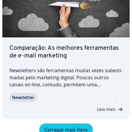
Com­pa­ra­ção: As melhores fer­ra­men­tas
de e-mail marketing
News­let­ters são fer­ra­men­tas muitas vezes su­bes­ti­
ma­das pelo marketing digital. Poucos outros
canais on-line, contudo, permitem uma
abordagem ao cliente tão precisa e per­so­na­li­zada.
News­let­ter
Com um software preparado para fazer e-mail
marketing, você cria e-mails per­so­na­li­za­dos com
Leia mais
rapidez,…
Carregar mais itens