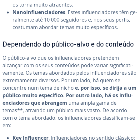
os torna muito atraentes.
Na­noin­flu­en­ci­a­do­res
. Estes in­flu­en­ci­a­do­res têm ge­
ral­mente até 10 000 se­gui­do­res e, nos seus perfis,
costumam abordar temas muito es­pe­cí­fi­cos.
De­pen­dendo do público-alvo e do conteúdo
O público-alvo que os in­flu­en­ci­a­do­res pretendem
alcançar com os seus conteúdos pode variar sig­ni­fi­ca­ti­
va­mente. Os temas abordados pelos in­flu­en­ci­a­do­res são
ex­tre­ma­mente diversos. Por um lado, há quem se
concentre num tema de nicho
e, por isso, se dirija a um
público muito es­pe­cí­fico. Por outro lado, há os in­flu­
en­ci­a­do­res que abrangem
uma ampla gama de
temas**, atraindo um público mais vasto. De acordo
com o tema abordado, os in­flu­en­ci­a­do­res clas­si­fi­cam-se
em:
Key In­flu­en­cer
. In­flu­en­ci­a­do­res no sentido clássico;