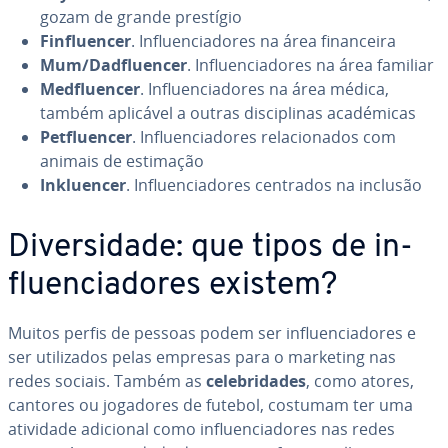
gozam de grande prestígio
Fin­flu­en­cer
. In­flu­en­ci­a­do­res na área fi­nan­ceira
Mum/Dad­flu­en­cer
. In­flu­en­ci­a­do­res na área familiar
Med­flu­en­cer
. In­flu­en­ci­a­do­res na área médica,
também aplicável a outras dis­ci­pli­nas aca­dé­mi­cas
Pet­flu­en­cer
. In­flu­en­ci­a­do­res re­la­ci­o­na­dos com
animais de estimação
In­klu­en­cer
. In­flu­en­ci­a­do­res centrados na inclusão
Di­ver­si­dade: que tipos de in­
flu­en­ci­a­do­res existem?
Muitos perfis de pessoas podem ser in­flu­en­ci­a­do­res e
ser uti­li­za­dos pelas empresas para o marketing nas
redes sociais. Também as
ce­le­bri­da­des
, como atores,
cantores ou jogadores de futebol, costumam ter uma
atividade adicional como in­flu­en­ci­a­do­res nas redes