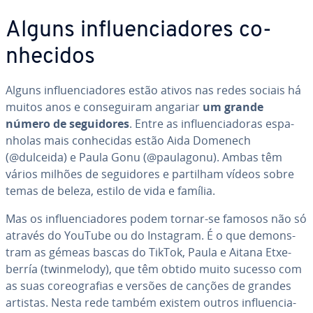
Alguns in­flu­en­ci­a­do­res co­
nhe­ci­dos
Alguns in­flu­en­ci­a­do­res estão ativos nas redes sociais há
muitos anos e con­se­gui­ram angariar
um grande
número de se­gui­do­res
. Entre as in­flu­en­ci­a­do­ras es­pa­
nho­las mais co­nhe­ci­das estão Aida Domenech
(@dulceida) e Paula Gonu (@paulagonu). Ambas têm
vários milhões de se­gui­do­res e partilham vídeos sobre
temas de beleza, estilo de vida e família.
Mas os in­flu­en­ci­a­do­res podem tornar-se famosos não só
através do YouTube ou do Instagram. É o que de­mons­
tram as gémeas bascas do TikTok, Paula e Aitana Et­xe­
ber­ría (twin­me­lody), que têm obtido muito sucesso com
as suas co­re­o­gra­fias e versões de canções de grandes
artistas. Nesta rede também existem outros in­flu­en­ci­a­