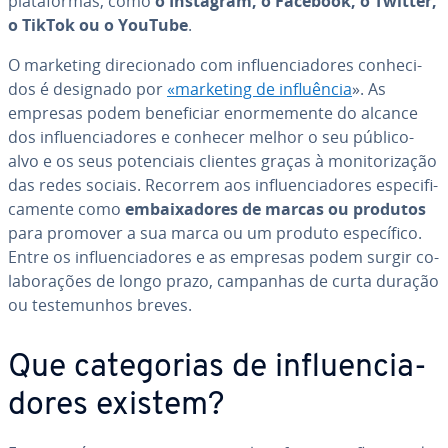
pla­ta­for­mas, como
o Instagram, o Facebook, o Twitter,
o TikTok ou o YouTube
.
O marketing di­re­ci­o­nado com in­flu­en­ci­a­do­res co­nhe­ci­
dos é designado por
«marketing de in­fluên­cia
». As
empresas podem be­ne­fi­ciar enor­me­mente do alcance
dos in­flu­en­ci­a­do­res e conhecer melhor o seu público-
alvo e os seus po­ten­ci­ais clientes graças à mo­ni­to­ri­za­ção
das redes sociais. Recorrem aos in­flu­en­ci­a­do­res es­pe­ci­fi­
ca­mente como
em­bai­xa­do­res de marcas
ou produtos
para promover a sua marca ou um produto es­pe­cí­fico.
Entre os in­flu­en­ci­a­do­res e as empresas podem surgir co­
la­bo­ra­ções de longo prazo, campanhas de curta duração
ou tes­te­mu­nhos breves.
Que ca­te­go­rias de in­flu­en­ci­a­
do­res existem?