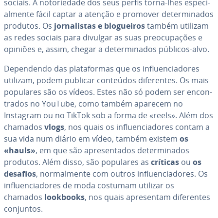
sociais. A no­to­ri­e­dade dos seus perfis torna-lhes es­pe­ci­
al­mente fácil captar a atenção e promover de­ter­mi­na­dos
produtos. Os
jor­na­lis­tas e blo­guei­ros
também utilizam
as redes sociais para divulgar as suas pre­o­cu­pa­ções e
opiniões e, assim, chegar a de­ter­mi­na­dos públicos-alvo.
De­pen­dendo das pla­ta­for­mas que os in­flu­en­ci­a­do­res
utilizam, podem publicar conteúdos di­fe­ren­tes. Os mais
populares são os vídeos. Estes não só podem ser en­con­
tra­dos no YouTube, como também aparecem no
Instagram ou no TikTok sob a forma de «reels». Além dos
chamados
vlogs
, nos quais os in­flu­en­ci­a­do­res contam a
sua vida num diário em vídeo, também existem
os
«hauls»
, em que são apre­sen­ta­dos de­ter­mi­na­dos
produtos. Além disso, são populares as
críticas
ou
os
desafios
, nor­mal­mente com outros in­flu­en­ci­a­do­res. Os
in­flu­en­ci­a­do­res de moda costumam utilizar os
chamados
lookbooks
, nos quais apre­sen­tam di­fe­ren­tes
conjuntos.