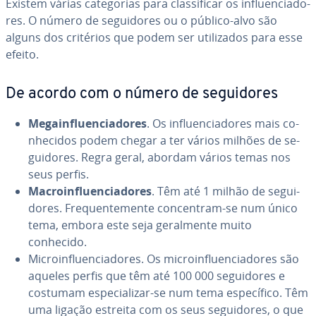
Existem várias ca­te­go­rias para clas­si­fi­car os in­flu­en­ci­a­do­
res. O número de se­gui­do­res ou o público-alvo são
alguns dos critérios que podem ser uti­li­za­dos para esse
efeito.
De acordo com o número de se­gui­do­res
Me­gain­flu­en­ci­a­do­res
. Os in­flu­en­ci­a­do­res mais co­
nhe­ci­dos podem chegar a ter vários milhões de se­
gui­do­res. Regra geral, abordam vários temas nos
seus perfis.
Ma­croin­flu­en­ci­a­do­res
. Têm até 1 milhão de se­gui­
do­res. Fre­quen­te­mente con­cen­tram-se num único
tema, embora este seja ge­ral­mente muito
conhecido.
Mi­croin­flu­en­ci­a­do­res. Os mi­croin­flu­en­ci­a­do­res são
aqueles perfis que têm até 100 000 se­gui­do­res e
costumam es­pe­ci­a­li­zar-se num tema es­pe­cí­fico. Têm
uma ligação estreita com os seus se­gui­do­res, o que