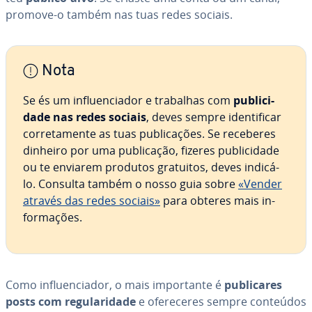
promove-o também nas tuas redes sociais.
Nota
Se és um in­flu­en­ci­a­dor e trabalhas com
pu­bli­ci­
dade nas redes sociais
, deves sempre iden­ti­fi­car
cor­re­ta­mente as tuas pu­bli­ca­ções. Se receberes
dinheiro por uma pu­bli­ca­ção, fizeres pu­bli­ci­dade
ou te enviarem produtos gratuitos, deves indicá-
lo. Consulta também o nosso guia sobre
«Vender
através das redes sociais»
para obteres mais in­
for­ma­ções.
Como in­flu­en­ci­a­dor, o mais im­por­tante é
pu­bli­ca­res
posts com re­gu­la­ri­dade
e ofe­re­ce­res sempre conteúdos