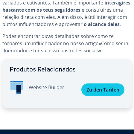
variados e ca­ti­van­tes. Também é im­por­tante
in­te­ra­gi­res
bastante com os teus se­gui­do­res
e cons­truí­res uma
relação direta com eles. Além disso, é útil interagir com
outros in­flu­en­ci­a­do­res e apro­vei­tar
o alcance deles
.
Podes encontrar dicas de­ta­lha­das sobre como te
tornares um in­flu­en­ci­a­dor no nosso artigo«Como ser in­
flu­en­ci­a­dor e ter sucesso nas redes sociais».
Ir para o menu principal
Produtos Re­la­ci­o­na­dos
Website Builder
Zu den Tarifen