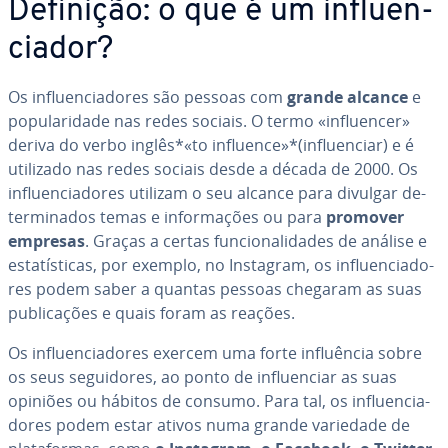
Definição: o que é um in­flu­en­
ci­a­dor?
Os in­flu­en­ci­a­do­res são pessoas com
grande alcance
e
po­pu­la­ri­dade nas redes sociais. O termo «in­flu­en­cer»
deriva do verbo inglês*«to influence»*(in­flu­en­ciar) e é
utilizado nas redes sociais desde a década de 2000. Os
in­flu­en­ci­a­do­res utilizam o seu alcance para divulgar de­
ter­mi­na­dos temas e in­for­ma­ções ou para
promover
empresas
. Graças a certas fun­ci­o­na­li­da­des de análise e
es­ta­tís­ti­cas, por exemplo, no Instagram, os in­flu­en­ci­a­do­
res podem saber a quantas pessoas chegaram as suas
pu­bli­ca­ções e quais foram as reações.
Os in­flu­en­ci­a­do­res exercem uma forte in­fluên­cia sobre
os seus se­gui­do­res, ao ponto de in­flu­en­ciar as suas
opiniões ou hábitos de consumo. Para tal, os in­flu­en­ci­a­
do­res podem estar ativos numa grande variedade de