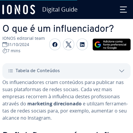
Digital Guide
Ir para o conteúdo principal
O que é um in­flu­en­ci­a­dor?
IONOS editorial team
Com­par­ti­lhar no Faceboo
Com­par­ti­lhar no Twi
Com­par­ti­lhar n
31/10/2024
7 mins
Tabela de Conteúdos
Os in­flu­en­ci­a­do­res criam conteúdos para publicar nas
suas pla­ta­for­mas de redes sociais. Cada vez mais
empresas recorrem à in­fluên­cia destes pro­fis­si­o­nais
através do
marketing di­re­ci­o­nado
e utilizam fer­ra­men­
tas de redes sociais para, por exemplo, aumentar o seu
alcance no Instagram.