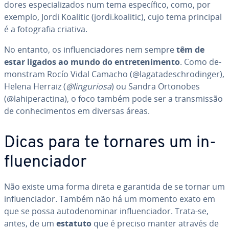
do­res es­pe­ci­a­li­za­dos num tema es­pe­cí­fico, como, por
exemplo, Jordi Koalitic (jordi.koalitic), cujo tema principal
é a fo­to­gra­fia criativa.
No entanto, os in­flu­en­ci­a­do­res nem sempre
têm de
estar ligados ao mundo do en­tre­te­ni­mento
. Como de­
mons­tram Rocío Vidal Camacho (@la­ga­ta­des­ch­ro­din­ger),
Helena Herraiz (
@lin­gu­ri­osa
) ou Sandra Ortonobes
(@lahi­pe­rac­tina), o foco também pode ser a trans­mis­são
de co­nhe­ci­men­tos em diversas áreas.
Dicas para te tornares um in­
flu­en­ci­a­dor
Não existe uma forma direta e garantida de se tornar um
in­flu­en­ci­a­dor. Também não há um momento exato em
que se possa au­to­de­no­mi­nar in­flu­en­ci­a­dor. Trata-se,
antes, de um
estatuto
que é preciso manter através de