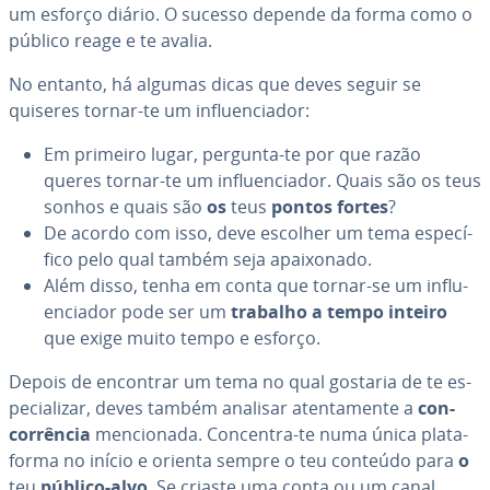
um esforço diário. O sucesso depende da forma como o
público reage e te avalia.
No entanto, há algumas dicas que deves seguir se
quiseres tornar-te um in­flu­en­ci­a­dor:
Em primeiro lugar, pergunta-te por que razão
queres tornar-te um in­flu­en­ci­a­dor. Quais são os teus
sonhos e quais são
os
teus
pontos fortes
?
De acordo com isso, deve escolher um tema es­pe­cí­
fico pelo qual também seja apai­xo­nado.
Além disso, tenha em conta que tornar-se um in­flu­
en­ci­a­dor pode ser um
trabalho a tempo inteiro
que exige muito tempo e esforço.
Depois de encontrar um tema no qual gostaria de te es­
pe­ci­a­li­zar, deves também analisar aten­ta­mente a
con­
cor­rên­cia
men­ci­o­nada. Concentra-te numa única pla­ta­
forma no início e orienta sempre o teu conteúdo para
o
teu
público-alvo
. Se criaste uma conta ou um canal,