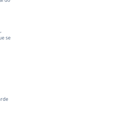
,
ue se
arde