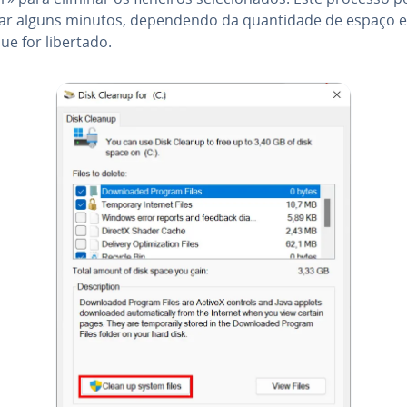
r alguns minutos, de­pen­dendo da quan­ti­dade de espaço 
ue for libertado.