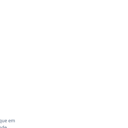
ique em
pode