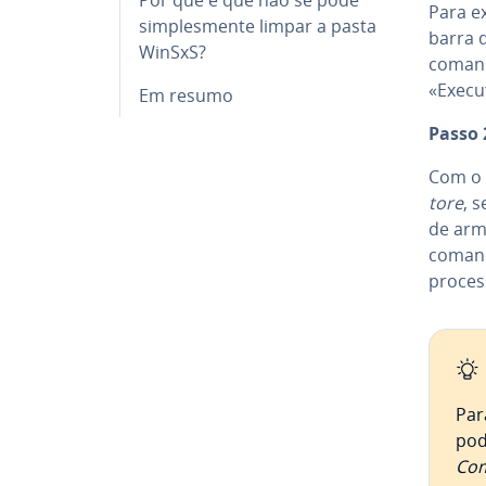
Para e
sim­ples­mente limpar a pasta
barra 
WinSxS?
comand
«Execut
Em resumo
Passo 
Com o
tore
, 
de ar­m
coma
proces
Par
pod
Com