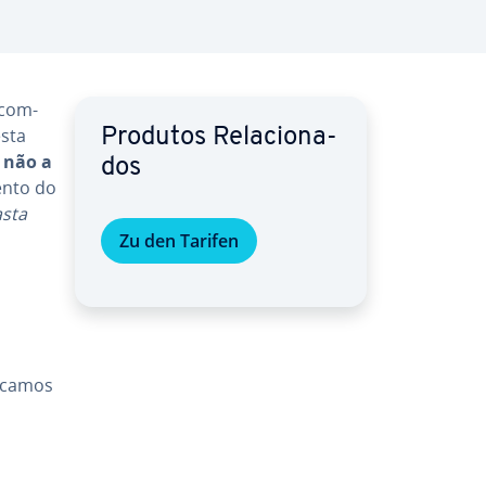
 com­
esta
Produtos Re­la­ci­o­na­
e não a
dos
mento do
sta
Zu den Tarifen
­ca­mos