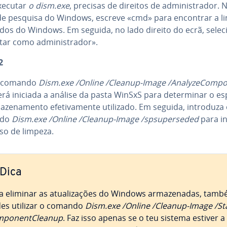
xecutar
o dism.exe
, precisas de direitos de ad­mi­nis­tra­dor. 
de pesquisa do Windows, escreve «cmd» para encontrar a l
os do Windows. Em seguida, no lado direito do ecrã, selec
ar como ad­mi­nis­tra­dor».
2
 comando
Dism.exe /Online /Cleanup-Image /Analy­ze­Com­po
será iniciada a análise da pasta WinSxS para de­ter­mi­nar o e
a­ze­na­mento efe­ti­va­mente utilizado. Em seguida, introduza
ndo
Dism.exe /Online /Cleanup-Image /sp­su­per­se­ded
para in
so de limpeza.
Dica
a eliminar as atu­a­li­za­ções do Windows ar­ma­ze­na­das, tam
es utilizar o comando
Dism.exe /Online /Cleanup-Image /Sta
­po­nent­Cle­a­nup
. Faz isso apenas se o teu sistema estiver a