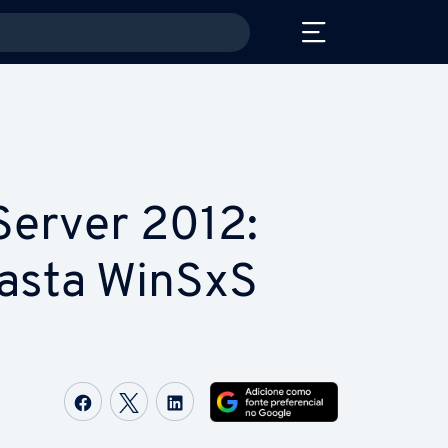
erver 2012:
pasta WinSxS
Com­par­ti­lhar no Facebook
Com­par­ti­lhar no Twitter
Com­par­ti­lhar no LinkedIn