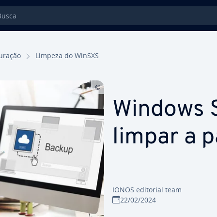
sca
u­ra­ção
Limpeza do WinSXS
Windows S
limpar a 
IONOS editorial team
22/02/2024