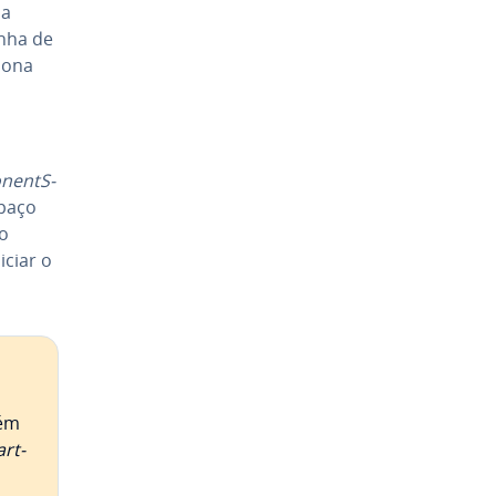
Na
inha de
iona
­nentS­
spaço
 o
iciar o
bém
rt­