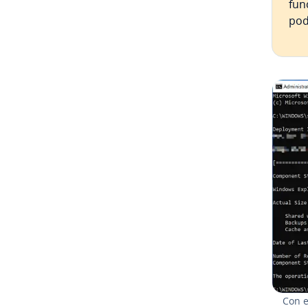
fun
pod
Con e