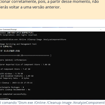
cionar cor­re­ta­mente, pois, a partir desse momento, não
erás voltar a uma versão anterior.
l comando “Dism.exe /Online /Cleanup-Image /Analy­ze­Com­po­nentS