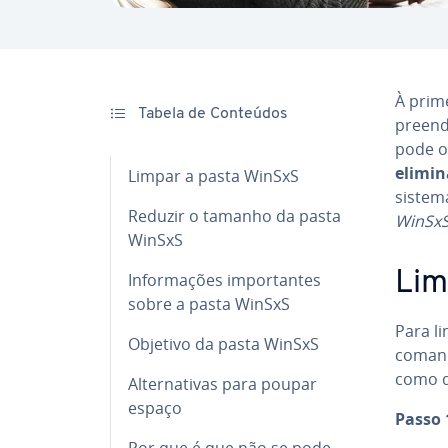
À prime
Tabela de Conteúdos
pre­en
pode oc
elimin
Limpar a pasta WinSxS
sistem
Reduzir o tamanho da pasta
WinSx
WinSxS
Lim
In­for­ma­ções im­por­tan­tes
sobre a pasta WinSxS
Para li
Objetivo da pasta WinSxS
coman
como d
Al­ter­na­ti­vas para poupar
espaço
Passo 
Por que é que não se pode