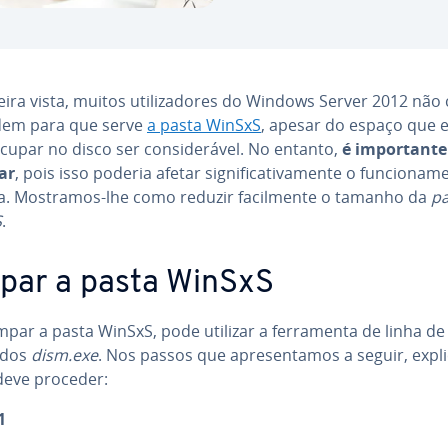
ira vista, muitos uti­li­za­do­res do Windows Server 2012 não
­dem para que serve
a pasta WinSxS
, apesar do espaço que 
upar no disco ser con­si­de­rá­vel. No entanto,
é im­por­tant
ar
, pois isso poderia afetar sig­ni­fi­ca­ti­va­mente o fun­ci­o­na­
a. Mostramos-lhe como reduzir fa­cil­mente o tamanho da
pa
S
.
par a pasta WinSxS
mpar a pasta WinSxS, pode utilizar a fer­ra­menta de linha de
dos
dism.exe
. Nos passos que apre­sen­ta­mos a seguir, ex­pli
eve proceder:
1