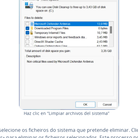
Haz clic en “Limpiar archivos del sistema”
selecione os ficheiros do sistema que pretende eliminar. Cl
r» para eliminar os ficheiros se­le­ci­o­na­dos. Este processo 