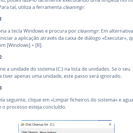
Para tal, utiliza a fer­ra­menta
cleanmgr
.
1
ona a tecla Windows e procura por
cleanmgr
. Em al­ter­na­tiva
niciar a aplicação através da caixa de diálogo «Executar», q
om [Windows] + [R].
2
ne a unidade do sistema (C:) na lista de unidades. Se o seu
a tiver apenas uma unidade, este passo será ignorado.
3
ela seguinte, clique em «Limpar ficheiros do sistema» e agu
e o processo esteja concluído.