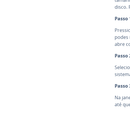
disco. 
Passo 
Pressi
podes i
abre c
Passo 
Selecio
sistem
Passo 
Na jan
até qu