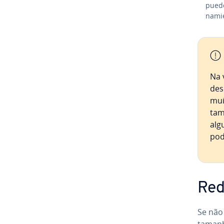
puede
na­mi
Na 
de­
mui
tam
alg
po
Red
Se não
tamanh