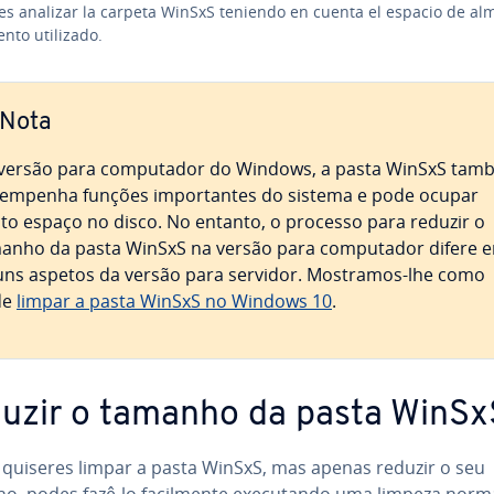
s analizar la carpeta WinSxS teniendo en cuenta el espacio de al­m
­ento utilizado.
Nota
versão para com­pu­ta­dor do Windows, a pasta WinSxS ta
sem­pe­nha funções im­por­tan­tes do sistema e pode ocupar
to espaço no disco. No entanto, o processo para reduzir o
anho da pasta WinSxS na versão para com­pu­ta­dor difere 
uns aspetos da versão para servidor. Mostramos-lhe como
de
limpar a pasta WinSxS no Windows 10
.
uzir o tamanho da pasta WinSx
 quiseres limpar a pasta WinSxS, mas apenas reduzir o seu
o, podes fazê-lo fa­cil­mente exe­cu­tando uma limpeza norm