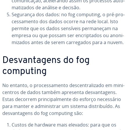
co­mu­ni­ca­ção, ace­le­rando assim os processos au­to­
ma­ti­za­dos de análise e decisão.
Segurança dos dados: no fog computing, o pré-pro­
ces­sa­mento dos dados ocorre na rede local. Isto
permite que os dados sensíveis per­ma­ne­çam na
empresa ou que possam ser en­crip­ta­dos ou ano­ni­
mi­za­dos antes de serem car­re­ga­dos para a nuvem.
Des­van­ta­gens do fog
computing
No entanto, o pro­ces­sa­mento des­cen­tra­li­zado em mi­ni­
cen­tros de dados também apresenta des­van­ta­gens.
Estas decorrem prin­ci­pal­mente do esforço ne­ces­sá­rio
para manter e ad­mi­nis­trar um sistema dis­tri­buído. As
des­van­ta­gens do fog computing são:
Custos de hardware mais elevados: para que os