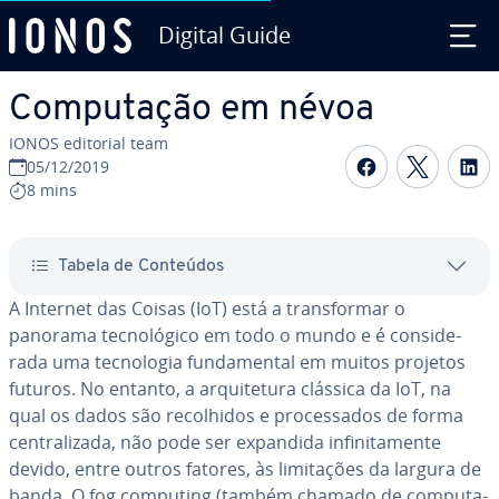
Digital Guide
Ir para o conteúdo principal
Com­pu­ta­ção em névoa
IONOS editorial team
Com­par­ti­
Com­par
C
05/12/2019
8 mins
Tabela de Conteúdos
A Internet das Coisas (IoT) está a trans­for­mar o
panorama tec­no­ló­gico em todo o mundo e é con­si­de­
rada uma tec­no­lo­gia fun­da­men­tal em muitos projetos
futuros. No entanto, a ar­qui­te­tura clássica da IoT, na
qual os dados são re­co­lhi­dos e pro­ces­sa­dos de forma
cen­tra­li­zada, não pode ser expandida in­fi­ni­ta­mente
devido, entre outros fatores, às li­mi­ta­ções da largura de
banda. O fog computing (também chamado de com­pu­ta­