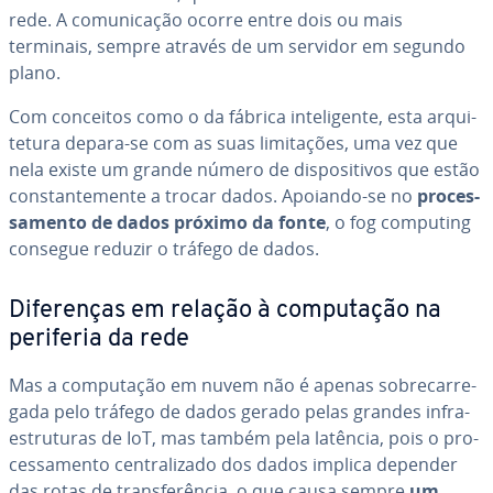
rede. A co­mu­ni­ca­ção ocorre entre dois ou mais
terminais, sempre através de um servidor em segundo
plano.
Com conceitos como o da fábrica in­te­li­gente, esta ar­qui­
te­tura depara-se com as suas li­mi­ta­ções, uma vez que
nela existe um grande número de dis­po­si­ti­vos que estão
cons­tan­te­mente a trocar dados. Apoiando-se no
pro­ces­
sa­mento de dados próximo da fonte
, o fog computing
consegue reduzir o tráfego de dados.
Di­fe­ren­ças em relação à com­pu­ta­ção na
periferia da rede
Mas a com­pu­ta­ção em nuvem não é apenas so­bre­car­re­
gada pelo tráfego de dados gerado pelas grandes in­fra­
es­tru­tu­ras de IoT, mas também pela latência, pois o pro­
ces­sa­mento cen­tra­li­zado dos dados implica depender
das rotas de trans­fe­rên­cia, o que causa sempre
um