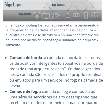
En el fog computing los recursos para el al­ma­ce­na­mi­ento y
la pre­pa­ra­ción de los datos abandonan la nube pública o
el centro de datos y se dis­tri­buyen en una capa in­ter­me­dia
en la red por medio de nodos fog o unidades de pre­pro­ce­
sa­mi­ento.
Camada de borda
: a camada de borda inclui todos
os dis­po­si­ti­vos in­te­li­gen­tes (dis­po­si­ti­vos na borda da
rede) de uma ar­qui­te­tura de IoT. Os dados gerados
nesta camada são pro­ces­sa­dos no próprio terminal
ou enviados para um servidor (nó fog) na camada de
névoa.
Camada de fog
: a camada de fog é composta por
uma série de ser­vi­do­res de alto de­sem­pe­nho que
recebem os dados da primeira camada, preparam-