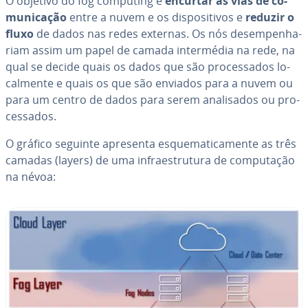
O objetivo do fog computing é
encurtar as vias de co­
mu­ni­ca­ção
entre a nuvem e os dis­po­si­ti­vos e
reduzir o
fluxo
de dados nas redes externas. Os nós de­sem­pe­nha­
riam assim um papel de camada in­ter­mé­dia na rede, na
qual se decide quais os dados que são pro­ces­sa­dos lo­
cal­mente e quais os que são enviados para a nuvem ou
para um centro de dados para serem ana­li­sa­dos ou pro­
ces­sa­dos.
O gráfico seguinte apresenta es­que­ma­ti­ca­mente as três
camadas (layers) de uma in­fra­es­tru­tura de com­pu­ta­ção
na névoa: