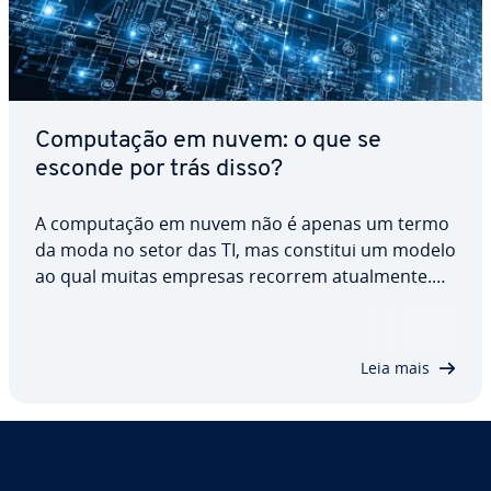
Com­pu­ta­ção em nuvem: o que se
esconde por trás disso?
A com­pu­ta­ção em nuvem não é apenas um termo
da moda no setor das TI, mas constitui um modelo
ao qual muitas empresas recorrem atu­al­mente.
De acordo com este modelo, a maior parte da in­
fra­es­tru­tura de TI já não é gerida no local, mas sim
na Internet, con­tra­tando apenas os recursos…
Leia mais