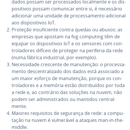
dados possam ser pro­ces­sa­dos lo­cal­mente e os dis­
po­si­ti­vos possam comunicar entre si, é ne­ces­sá­rio
adicionar uma unidade de pro­ces­sa­mento adicional
aos dis­po­si­ti­vos IoT.
Proteção in­su­fi­ci­ente contra quedas ou abusos: as
empresas que apostam na fog computing têm de
equipar os dis­po­si­ti­vos IoT e os sensores com con­
tro­la­do­res difíceis de proteger na periferia da rede
(numa fábrica in­dus­trial, por exemplo).
Ne­ces­si­dade crescente de ma­nu­ten­ção: o pro­ces­sa­
mento des­cen­tra­li­zado dos dados está associado a
um maior esforço de ma­nu­ten­ção, porque os con­
tro­la­do­res e a memória estão dis­tri­buí­dos por toda
a rede e, ao contrário das soluções na nuvem, não
podem ser ad­mi­nis­tra­dos ou mantidos cen­tral­
mente.
Maiores re­qui­si­tos de segurança de rede: a com­pu­
ta­ção na nuvem é vul­ne­rá­vel a ataques man-in-the-
middle.