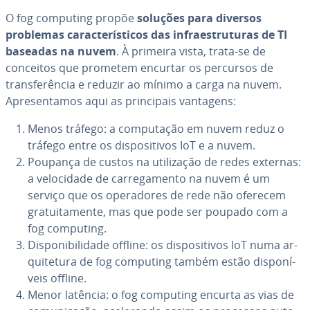
O fog computing propõe
soluções para diversos
problemas ca­rac­te­rís­ti­cos das in­fra­es­tru­tu­ras de TI
baseadas na nuvem
. À primeira vista, trata-se de
conceitos que prometem encurtar os percursos de
trans­fe­rên­cia e reduzir ao mínimo a carga na nuvem.
Apre­sen­ta­mos aqui as prin­ci­pais vantagens:
Menos tráfego: a com­pu­ta­ção em nuvem reduz o
tráfego entre os dis­po­si­ti­vos IoT e a nuvem.
Poupança de custos na uti­li­za­ção de redes externas:
a ve­lo­ci­dade de car­re­ga­mento na nuvem é um
serviço que os ope­ra­do­res de rede não oferecem
gra­tui­ta­mente, mas que pode ser poupado com a
fog computing.
Dis­po­ni­bi­li­dade offline: os dis­po­si­ti­vos IoT numa ar­
qui­te­tura de fog computing também estão dis­po­ní­
veis offline.
Menor latência: o fog computing encurta as vias de