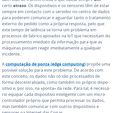
certo
atraso
. Os dis­po­si­ti­vos e os sensores têm de estar
sempre em contacto com o servidor no centro de dados
para poderem comunicar e aguardar tanto o tra­ta­mento
externo do pedido como a própria resposta, pelo que
este tempo de latência se torna um problema em
processos de fabrico apoiados na IoT que ne­ces­si­tam do
pro­ces­sa­mento imediato da in­for­ma­ção para que as
máquinas possam reagir ime­di­a­ta­mente a qualquer
incidente.
A
com­pu­ta­ção de ponta (edge computing)
propõe uma
possível solução para este problema. De acordo com
este conceito, os dados não só são pro­ces­sa­dos de
forma des­cen­tra­li­zada, como também no próprio dis­po­
si­tivo e, por isso, na «ponta» da rede. Para tal, é ne­ces­sá­
rio equipar cada dis­po­si­tivo in­te­li­gente com um mi­cro­
con­tro­la­dor próprio que permita processar os dados,
mas também comunicar com outros dis­po­si­ti­vos e
sensores na Internet das Coisas.