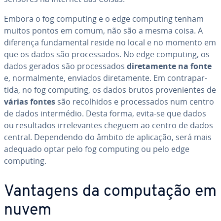
Embora o fog computing e o edge computing tenham
muitos pontos em comum, não são a mesma coisa. A
diferença fun­da­men­tal reside no local e no momento em
que os dados são pro­ces­sa­dos. No edge computing, os
dados gerados são pro­ces­sa­dos
di­re­ta­mente na fonte
e, nor­mal­mente, enviados di­re­ta­mente. Em con­tra­par­
tida, no fog computing, os dados brutos pro­ve­ni­en­tes de
várias fontes
são re­co­lhi­dos e pro­ces­sa­dos num centro
de dados in­ter­mé­dio. Desta forma, evita-se que dados
ou re­sul­ta­dos ir­re­le­van­tes cheguem ao centro de dados
central. De­pen­dendo do âmbito de aplicação, será mais
adequado optar pelo fog computing ou pelo edge
computing.
Vantagens da com­pu­ta­ção em
nuvem