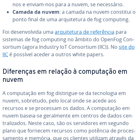
nos e enviam-nos para a nuvem, se ne­ces­sá­rio.
Camada da nuvem
: a camada na nuvem constitui o
ponto final de uma ar­qui­te­tura de fog computing.
Foi de­sen­vol­vida uma
ar­qui­te­tura de re­fe­rên­cia
para
sistemas de fog computing no âmbito do OpenFog Con­
sor­tium (agora Industry IoT Con­sor­tium (IIC)). No
site do
IIC
é possível aceder a outros white papers.
Di­fe­ren­ças em relação à com­pu­ta­ção em
nuvem
A com­pu­ta­ção em fog distingue-se da tec­no­lo­gia em
nuvem, sobretudo, pelo local onde se acede aos
recursos e se processam os dados. A com­pu­ta­ção em
nuvem baseia-se ge­ral­mente em centros de dados cen­
tra­li­za­dos. Neste caso, são os ser­vi­do­res em segundo
plano que fornecem recursos como potência de pro­ces­
sa­mento e memória, que os clientes utilizam através da