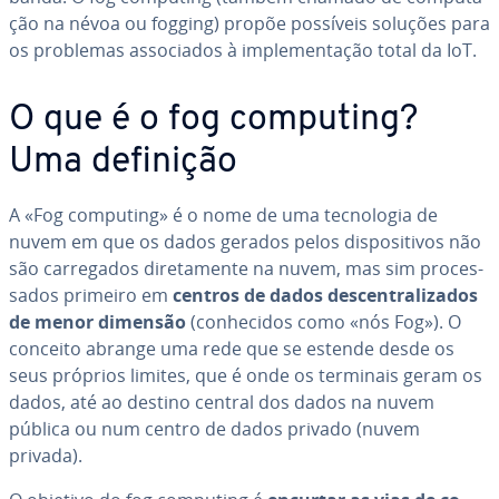
ção na névoa ou fogging) propõe possíveis soluções para
os problemas as­so­ci­a­dos à im­ple­men­ta­ção total da IoT.
O que é o fog computing?
Uma definição
A «Fog computing» é o nome de uma tec­no­lo­gia de
nuvem em que os dados gerados pelos dis­po­si­ti­vos não
são car­re­ga­dos di­re­ta­mente na nuvem, mas sim pro­ces­
sa­dos primeiro em
centros de dados des­cen­tra­li­za­dos
de menor dimensão
(co­nhe­ci­dos como «nós Fog»). O
conceito abrange uma rede que se estende desde os
seus próprios limites, que é onde os terminais geram os
dados, até ao destino central dos dados na nuvem
pública ou num centro de dados privado (nuvem
privada).