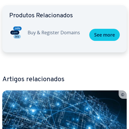
Ir para o menu principal
Produtos Re­la­ci­o­na­dos
Buy & Register Domains
See more
Artigos re­la­ci­o­na­dos