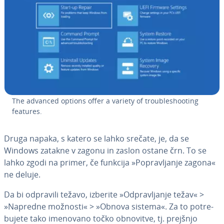
The advanced options offer a variety of tro­u­ble­sho­o­ting
features.
Druga napaka, s katero se lahko srečate, je, da se
Windows zatakne v zagonu in zaslon ostane črn. To se
lahko zgodi na primer, če funkcija »Po­pra­vlja­nje zagona«
ne deluje.
Da bi odpravili težavo, izberite »Od­pra­vlja­nje težav« >
»Napredne možnosti« > »Obnova sistema«. Za to po­tre­
bu­je­te tako imenovano točko obnovitve, tj. prejšnjo