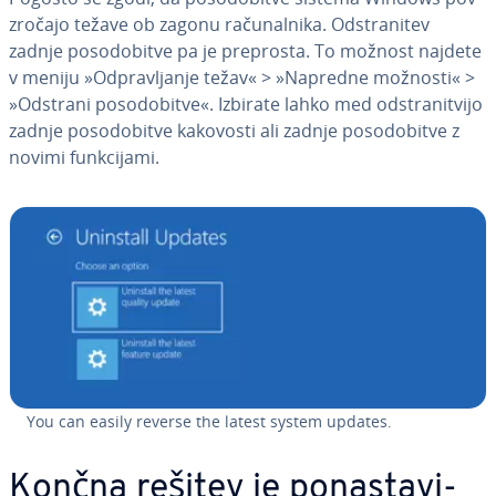
zro­ča­jo težave ob zagonu ra­ču­nal­ni­ka. Od­stra­ni­tev
zadnje po­so­do­bi­tve pa je preprosta. To možnost najdete
v meniju »Od­pra­vlja­nje težav« > »Napredne možnosti« >
»Odstrani po­so­do­bi­tve«. Izbirate lahko med od­stra­ni­tvi­jo
zadnje po­so­do­bi­tve kakovosti ali zadnje po­so­do­bi­tve z
novimi funk­ci­ja­mi.
You can easily reverse the latest system updates.
Končna rešitev je po­na­sta­vi­