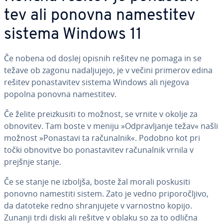
tev ali ponovna na­me­sti­tev
sistema Windows 11
Če nobena od doslej opisnih rešitev ne pomaga in se
težave ob zagonu na­da­lju­je­jo, je v večini primerov edina
rešitev po­na­sta­vi­tev sistema Windows ali njegova
popolna ponovna na­me­sti­tev.
Če želite pre­iz­ku­si­ti to možnost, se vrnite v okolje za
obnovitev. Tam boste v meniju »Od­pra­vlja­nje težav« našli
možnost »Ponastavi ta ra­ču­nal­nik«. Podobno kot pri
točki obnovitve bo po­na­sta­vi­tev ra­ču­nal­nik vrnila v
prejšnje stanje.
Če se stanje ne izboljša, boste žal morali poskusiti
ponovno namestiti sistem. Zato je vedno pri­po­ro­člji­vo,
da datoteke redno shra­nju­je­te v varnostno kopijo.
Zunanji trdi diski ali rešitve v oblaku so za to odlična