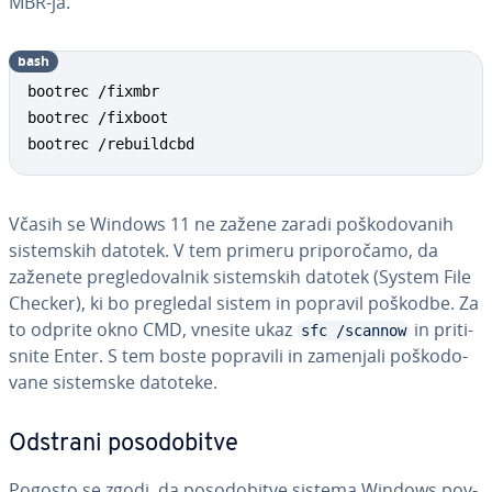
MBR-ja.
bash
bootrec /fixmbr

bootrec /fixboot

bootrec /rebuildcbd
Včasih se Windows 11 ne zažene zaradi po­ško­do­va­nih
sis­tem­skih datotek. V tem primeru pri­po­ro­ča­mo, da
zaženete pre­gle­do­val­nik sis­tem­skih datotek (System File
Checker), ki bo pregledal sistem in popravil poškodbe. Za
to odprite okno CMD, vnesite ukaz
in pri­ti­
sfc /scannow
sni­te Enter. S tem boste popravili in zamenjali po­ško­do­
va­ne sistemske datoteke.
Odstrani po­so­do­bi­tve
Pogosto se zgodi, da po­so­do­bi­tve sistema Windows pov­