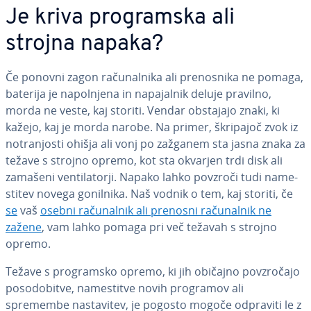
Je kriva pro­gram­ska ali
strojna napaka?
Če ponovni zagon ra­ču­nal­ni­ka ali pre­no­sni­ka ne pomaga,
baterija je na­pol­nje­na in na­pa­jal­nik deluje pravilno,
morda ne veste, kaj storiti. Vendar obstajajo znaki, ki
kažejo, kaj je morda narobe. Na primer, škripajoč zvok iz
no­tra­njo­sti ohišja ali vonj po zažganem sta jasna znaka za
težave s strojno opremo, kot sta okvarjen trdi disk ali
zamašeni ven­ti­la­tor­ji. Napako lahko povzroči tudi na­me­
sti­tev novega gonilnika. Naš vodnik o tem, kaj storiti, če
se
vaš
osebni ra­ču­nal­nik ali prenosni ra­ču­nal­nik ne
zažene
, vam lahko pomaga pri več težavah s strojno
opremo.
Težave s pro­gram­sko opremo, ki jih običajno pov­zro­ča­jo
po­so­do­bi­tve, na­me­sti­tve novih programov ali
spremembe na­sta­vi­tev, je pogosto mogoče odpraviti le z