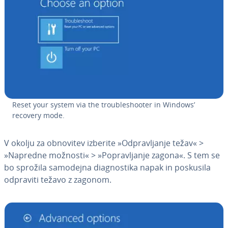
Reset your system via the tro­u­ble­sho­o­ter in Windows’
recovery mode.
V okolju za obnovitev izberite »Od­pra­vlja­nje težav« >
»Napredne možnosti« > »Po­pra­vlja­nje zagona«. S tem se
bo sprožila samodejna di­a­gno­sti­ka napak in poskusila
odpraviti težavo z zagonom.