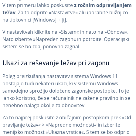
V tem primeru lahko poskusite
z ročnim od­pra­vlja­njem
težav
. Za to odprite »Na­sta­vi­tve« ali uporabite bližnjico
na tip­kov­ni­ci [Windows] + [i].
V na­sta­vi­tvah kliknite na »Sistem« in nato na »Obnova«.
Nato izberite »Napreden zagon« in potrdite. Ope­ra­cij­ski
sistem se bo zdaj ponovno zagnal.
Ukazi za reševanje težav pri zagonu
Poleg pre­iz­ku­ša­nja na­sta­vi­tev sistema Windows 11
obstajajo tudi nekateri ukazi, ki v sistemu Windows
samodejno sprožijo določene zagonske postopke. To je
lahko koristno, če se ra­ču­nal­nik ne zažene pravilno in se
nenehno nalaga okolje za obnovitev.
Za to najprej poskusite z običajnim postopkom prek »Od­
pra­vlja­nje težav« > »Napredne možnosti« in izberite
menijsko možnost »Ukazna vrstica«. S tem se bo odprlo