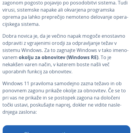
zagonom pogosto pojavijo po po­so­do­bi­tvi sistema. Tudi
virusi, sistemske napake ali okvarjena pro­gram­ska
oprema pa lahko pre­pre­či­jo nemoteno delovanje ope­ra­
cij­ske­ga sistema.
Dobra novica je, da je večino napak mogoče enostavno
odpraviti z vgra­je­ni­mi orodji za od­pra­vlja­nje težav v
sistemu Windows. Za to zagnajte Windows v tako ime­no­
va­nem
okolju za obnovitev (Windows RE)
. To je
nekakšen varen način, v katerem boste našli več
uporabnih funkcij za obnovitev.
Windows 11 praviloma samodejno zazna težavo in ob
ponovnem zagonu prikaže okolje za obnovitev. Če se to
pri vas ne prikaže in se postopek zagona na določeni
točki ustavi, po­sku­šaj­te naprej, dokler ne vidite na­sle­
dnje­ga zaslona: