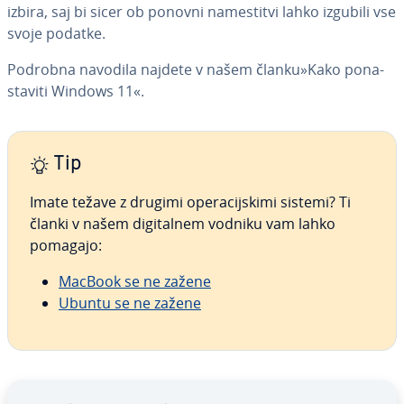
izbira, saj bi sicer ob ponovni na­me­sti­tvi lahko izgubili vse
svoje podatke.
Podrobna navodila najdete v našem članku»Kako po­na­
sta­vi­ti Windows 11«.
Tip
Imate težave z drugimi ope­ra­cij­ski­mi sistemi? Ti
članki v našem di­gi­tal­nem vodniku vam lahko
pomagajo:
MacBook se ne zažene
Ubuntu se ne zažene
Go to Main Menu