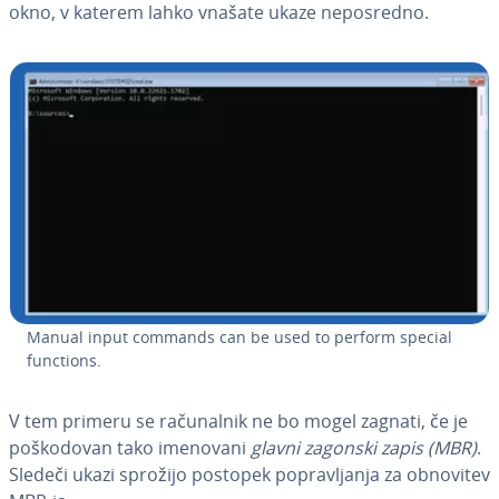
okno, v katerem lahko vnašate ukaze ne­po­sre­dno.
Manual input commands can be used to perform special
functions.
V tem primeru se ra­ču­nal­nik ne bo mogel zagnati, če je
po­ško­do­van tako imenovani
glavni zagonski zapis (MBR)
.
Sledeči ukazi sprožijo postopek po­pra­vlja­nja za obnovitev