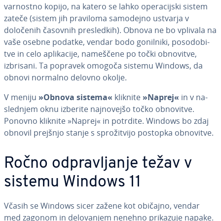
varnostno kopijo, na katero se lahko ope­ra­cij­ski sistem
zateče (sistem jih praviloma samodejno ustvarja v
določenih časovnih pre­sled­kih). Obnova ne bo vplivala na
vaše osebne podatke, vendar bodo gonilniki, po­so­do­bi­
tve in celo apli­ka­ci­je, nameščene po točki obnovitve,
izbrisani. Ta popravek omogoča sistemu Windows, da
obnovi normalno delovno okolje.
V meniju
»Obnova sistema«
kliknite
»Naprej«
in v na­
sle­dnjem oknu izberite naj­no­vej­šo točko obnovitve.
Ponovno kliknite »Naprej« in potrdite. Windows bo zdaj
obnovil prejšnjo stanje s spro­ži­tvi­jo postopka obnovitve.
Ročno od­pra­vlja­nje težav v
sistemu Windows 11
Včasih se Windows sicer zažene kot običajno, vendar
med zagonom in de­lo­va­njem nenehno prikazuje napake.