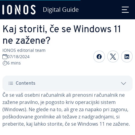
Digital Guide
Skip to Main Content
Kaj storiti, če se Windows 11
ne zažene?
IONOS editorial team
Share on F
Share 
S
07/18/2024
6 mins
Contents
Če se vaš osebni ra­ču­nal­nik ali prenosni ra­ču­nal­nik ne
zažene pravilno, je pogosto kriv ope­ra­cij­ski sistem
(Windows). Ne glede na to, ali gre za napako pri zagonu,
po­ško­do­va­ne gonilnike ali težave z nad­gra­dnja­mi, si
preberite, kaj lahko storite, če se Windows 11 ne zažene.