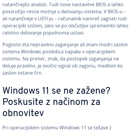
na­tanč­nej­šo analizo. Tudi nove na­sta­vi­tve BIOS-a lahko
pov­zro­či­jo resne motnje v delovanju sistema. V BIOS-u –
ali na­tanč­ne­je v UEFI-ju – ra­ču­nal­nik namreč zagnati tudi
ope­ra­cij­ski sistem, zato se po ob­ču­tlji­vi spremembi lahko
celotno delovanje popolnoma ustavi.
Pogosto sta ne­pra­vil­no za­ga­nja­nje ali znani modri zaslon
sistema Windows posledica napake v ope­ra­cij­skem
sistemu. Na primer, znak, da postopek za­ga­nja­nja ne
deluje pravilno, je zvočni signal ob zagonu, medtem ko
zaslon ostane črn.
Windows 11 se ne zažene?
Poskusite z načinom za
obnovitev
Pri ope­ra­cij­skem sistemu Windows 11 se težave z