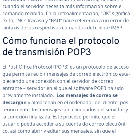
cuando el servidor necesita más in­fo­r­ma­ción sobre el
comando recibido. En la re­tro­ali­me­n­ta­ción, “OK” significa
éxito, “NO” fracaso y “BAD” hace re­fe­re­n­cia a un error de
sintaxis de los re­s­pe­c­ti­vos comandos del cliente IMAP.
Cómo funciona el protocolo
de tra­n­s­mi­sión POP3
El Post Office Protocol (POP3) es un protocolo de acceso
que permite recibir mensajes de correo ele­c­tró­ni­co es­ta­
ble­cie­n­do una conexión con el servidor de correo
entrante – servidor en el que el software POP3 ha sido
pre­via­me­n­te instalado.
Los mensajes de correo se
descargan
y almacenan en el ordenador del cliente; po­s­
te­rio­r­me­n­te, los mensajes son eli­mi­na­dos del servidor y
la conexión fi­na­li­za­da. Este proceso permite que el
usuario pueda acceder a su cuenta de correo ele­c­tró­ni­
co, así como abrir y editar sus mensajes, sin que el