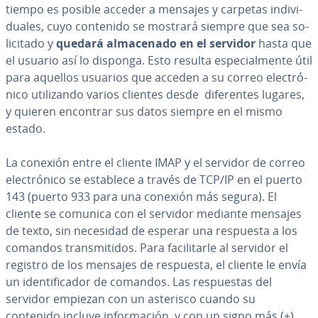
tiempo es posible acceder a mensajes y carpetas in­di­vi­
dua­les, cuyo contenido se mostrará siempre que sea so­
li­ci­ta­do y
quedará al­ma­ce­na­do en el servidor
hasta que
el usuario así lo disponga. Esto resulta es­pe­cia­l­me­n­te útil
para aquellos usuarios que acceden a su correo ele­c­tró­
ni­co uti­li­za­n­do varios clientes desde di­fe­re­n­tes lugares,
y quieren encontrar sus datos siempre en el mismo
estado.
La conexión entre el cliente IMAP y el servidor de correo
ele­c­tró­ni­co se establece a través de TCP/IP en el puerto
143 (puerto 933 para una conexión más segura). El
cliente se comunica con el servidor mediante mensajes
de texto, sin necesidad de esperar una respuesta a los
comandos tra­n­s­mi­ti­dos. Para fa­ci­li­tar­le al servidor el
registro de los mensajes de respuesta, el cliente le envía
un ide­n­ti­fi­ca­dor de comandos. Las re­s­pue­s­tas del
servidor empiezan con un asterisco cuando su
contenido incluye in­fo­r­ma­ción, y con un signo más (+)