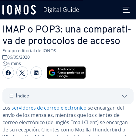
Digital Guide
Saltar al contenido principal
IMAP o POP3: una co­m­pa­ra­ti­
va de pro­to­co­los de acceso
Equipo editorial de IONOS
06/05/2020
6 mins
Compartir Facebook
Compartir Twitter
Compartir LinkedIn
Índice
Los
se­r­vi­do­res de correo ele­c­tró­ni­co
se encargan del
envío de los mensajes, mientras que los clientes de
correo ele­c­tró­ni­co (del inglés Email Client) se encargan
de su recepción. Clientes como Mozilla Thu­n­de­r­bi­rd o