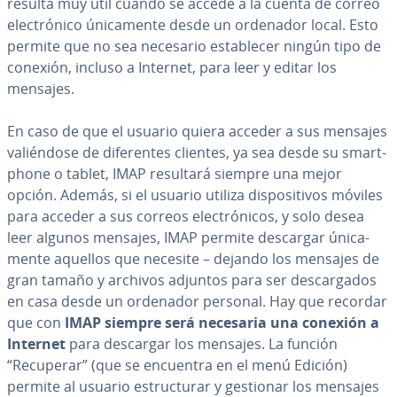
resulta muy útil cuando se accede a la cuenta de correo
ele­c­tró­ni­co úni­ca­me­n­te desde un ordenador local. Esto
permite que no sea necesario es­ta­ble­cer ningún tipo de
conexión, incluso a Internet, para leer y editar los
mensajes.
En caso de que el usuario quiera acceder a sus mensajes
va­lié­n­do­se de di­fe­re­n­tes clientes, ya sea desde su sma­r­t­
pho­ne o tablet, IMAP resultará siempre una mejor
opción. Además, si el usuario utiliza di­s­po­si­ti­vos móviles
para acceder a sus correos ele­c­tró­ni­cos, y solo desea
leer algunos mensajes, IMAP permite descargar úni­ca­
me­n­te aquellos que necesite – dejando los mensajes de
gran tamaño y archivos adjuntos para ser de­s­ca­r­ga­dos
en casa desde un ordenador personal. Hay que recordar
que con
IMAP siempre será necesaria una conexión a
Internet
para descargar los mensajes. La función
“Recuperar” (que se encuentra en el menú Edición)
permite al usuario es­tru­c­tu­rar y gestionar los mensajes