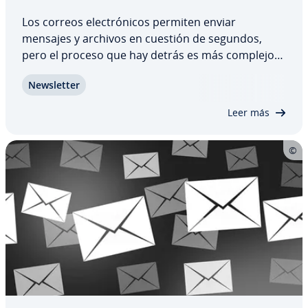
Los correos ele­c­tró­ni­cos permiten enviar
mensajes y archivos en cuestión de segundos,
pero el proceso que hay detrás es más complejo
de lo que parece. Entre que pulsas “Enviar” y el
Ne­w­s­le­t­ter
mensaje llega al buzón del de­s­ti­na­ta­rio in­te­r­vie­nen
varios se­r­vi­do­res y ve­ri­fi­ca­cio­nes técnicas.…
Leer más