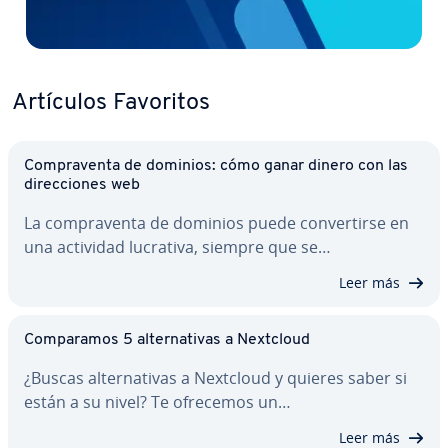
Artículos Favoritos
Co­m­pra­ve­n­ta de dominios: cómo ganar dinero con las
di­re­c­cio­nes web
La co­m­pra­ve­n­ta de dominios puede co­n­ve­r­ti­r­se en
una actividad lucrativa, siempre que se…
Leer más
Co­m­pa­ra­mos 5 al­te­r­na­ti­vas a Nextcloud
¿Buscas al­te­r­na­ti­vas a Nextcloud y quieres saber si
están a su nivel? Te ofrecemos un…
Leer más