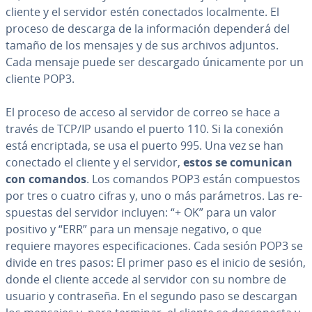
cliente y el servidor estén co­ne­c­ta­dos lo­ca­l­me­n­te. El
proceso de descarga de la in­fo­r­ma­ción dependerá del
tamaño de los mensajes y de sus archivos adjuntos.
Cada mensaje puede ser de­s­ca­r­ga­do úni­ca­me­n­te por un
cliente POP3.
El proceso de acceso al servidor de correo se hace a
través de TCP/IP usando el puerto 110. Si la conexión
está en­cri­p­ta­da, se usa el puerto 995. Una vez se han
conectado el cliente y el servidor,
estos se comunican
con comandos
. Los comandos POP3 están co­m­pue­s­tos
por tres o cuatro cifras y, uno o más pa­rá­me­tros. Las re­
s­pue­s­tas del servidor incluyen: “+ OK” para un valor
positivo y “ERR” para un mensaje negativo, o que
requiere mayores es­pe­ci­fi­ca­cio­nes. Cada sesión POP3 se
divide en tres pasos: El primer paso es el inicio de sesión,
donde el cliente accede al servidor con su nombre de
usuario y co­n­tra­se­ña. En el segundo paso se descargan