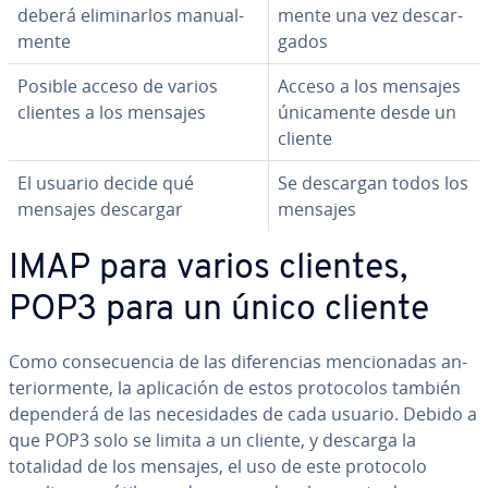
deberá eli­mi­nar­los ma­nua­l­
me­n­te una vez de­s­ca­r­
me­n­te
ga­dos
Posible acceso de varios
Acceso a los mensajes
clientes a los mensajes
úni­ca­me­n­te desde un
cliente
El usuario decide qué
Se descargan todos los
mensajes descargar
mensajes
IMAP para varios clientes,
POP3 para un único cliente
Como co­n­se­cue­n­cia de las di­fe­re­n­cias me­n­cio­na­das an­
te­rio­r­me­n­te, la apli­ca­ción de estos pro­to­co­los también
dependerá de las ne­ce­si­da­des de cada usuario. Debido a
que POP3 solo se limita a un cliente, y descarga la
totalidad de los mensajes, el uso de este protocolo