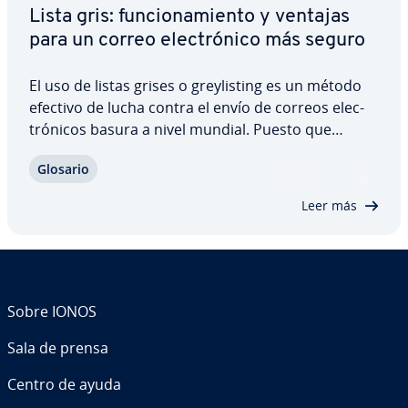
Lista gris: fu­n­cio­na­mie­n­to y ventajas
para un correo ele­c­tró­ni­co más seguro
El uso de listas grises o gre­y­li­s­ti­ng es un método
efectivo de lucha contra el envío de correos ele­c­
tró­ni­cos basura a nivel mundial. Puesto que
funciona de forma oculta, la mayoría de usuarios
Glosario
no sabe que su bandeja de entrada está siendo
protegida por una lista gris. Te…
Leer más
Sobre IONOS
Sala de prensa
Centro de ayuda