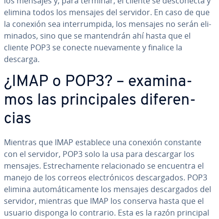
los mensajes y, para terminar, el cliente se de­s­co­ne­c­ta y
elimina todos los mensajes del servidor. En caso de que
la conexión sea in­te­rru­m­pi­da, los mensajes no serán eli­
mi­na­dos, sino que se ma­n­te­n­drán ahí hasta que el
cliente POP3 se conecte nue­va­me­n­te y finalice la
descarga.
¿IMAP o POP3? – exa­mi­na­
mos las pri­n­ci­pa­les di­fe­re­n­
cias
Mientras que IMAP establece una conexión constante
con el servidor, POP3 solo la usa para descargar los
mensajes. Es­tre­cha­me­n­te re­la­cio­na­do se encuentra el
manejo de los correos ele­c­tró­ni­cos de­s­ca­r­ga­dos. POP3
elimina au­to­má­ti­ca­me­n­te los mensajes de­s­ca­r­ga­dos del
servidor, mientras que IMAP los conserva hasta que el
usuario disponga lo contrario. Esta es la razón principal