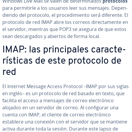
Windows Live Mail se valen de de­te­r­mi­na­dos
pro­to­co­los
para pe­r­mi­ti­r­le a los usuarios leer sus mensajes. De­pe­n­
die­n­do del protocolo, el pro­ce­di­mie­n­to será diferente. El
protocolo de red IMAP abre los correos di­re­c­ta­me­n­te en
el servidor, mientras que POP3 se asegura de que estos
sean de­s­ca­r­ga­dos y abiertos de forma local.
IMAP: las pri­n­ci­pa­les ca­ra­c­te­
rí­s­ti­cas de este protocolo de
red
El Internet Message Access Protocol –IMAP por sus siglas
en inglés– es un protocolo de red basado en texto, que
facilita el acceso a mensajes de correo ele­c­tró­ni­co
alojados en un servidor de correo. Al co­n­fi­gu­rar una
cuenta con IMAP, el cliente de correo ele­c­tró­ni­co
establece una conexión con el servidor que se mantiene
activa durante toda la sesión. Durante este lapso de