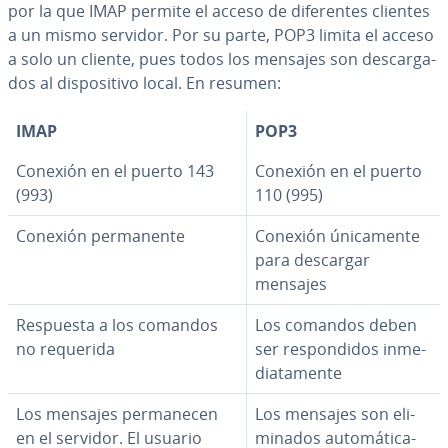
por la que IMAP permite el acceso de di­fe­re­n­tes clientes
a un mismo servidor. Por su parte, POP3 limita el acceso
a solo un cliente, pues todos los mensajes son de­s­ca­r­ga­
dos al di­s­po­si­ti­vo local. En resumen:
IMAP
POP3
Conexión en el puerto 143
Conexión en el puerto
(993)
110 (995)
Conexión pe­r­ma­ne­n­te
Conexión úni­ca­me­n­te
para descargar
mensajes
Respuesta a los comandos
Los comandos deben
no requerida
ser re­s­po­n­di­dos in­me­
dia­ta­me­n­te
Los mensajes pe­r­ma­ne­cen
Los mensajes son eli­
en el servidor. El usuario
mi­na­dos au­to­má­ti­ca­