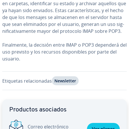
en carpetas, ide­n­ti­fi­car su estado y archivar aquellos que
ya hayan sido enviados. Estas ca­ra­c­te­rí­s­ti­cas, y el hecho
de que los mensajes se almacenen en el servidor hasta
que sean eli­mi­na­dos por el usuario, generan un uso si­g­
ni­fi­ca­ti­va­me­n­te mayor del protocolo IMAP sobre POP3.
Fi­na­l­me­n­te, la decisión entre IMAP o POP3 dependerá del
uso previsto y los recursos di­s­po­ni­bles por parte del
usuario.
Etiquetas re­la­cio­na­das
Ne­w­s­le­t­ter
Ir al menú principal
Productos asociados
Correo ele­c­tró­ni­co