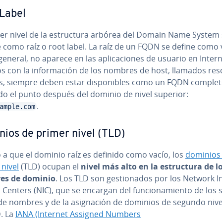
Label
er nivel de la es­tru­c­tu­ra arbórea del Domain Name System
como raíz o root label. La raíz de un FQDN se define como v
general, no aparece en las apli­ca­cio­nes de usuario en Intern
s con la in­fo­r­ma­ción de los nombres de host, llamados re
, siempre deben estar di­s­po­ni­bles como un FQDN completo
n­do el punto después del dominio de nivel superior:
.
ample.com
ios de primer nivel (TLD)
 a que el dominio raíz es definido como vacío, los
dominios
 nivel
(TLD) ocupan el
nivel más alto en la es­tru­c­tu­ra de l
es de dominio
. Los TLD son ge­s­tio­na­dos por los Network In­
 Centers (NIC), que se encargan del fu­n­cio­na­mie­n­to de los se
de nombres y de la asi­g­na­ción de dominios de segundo nive
D. La
IANA (Internet Assigned Numbers