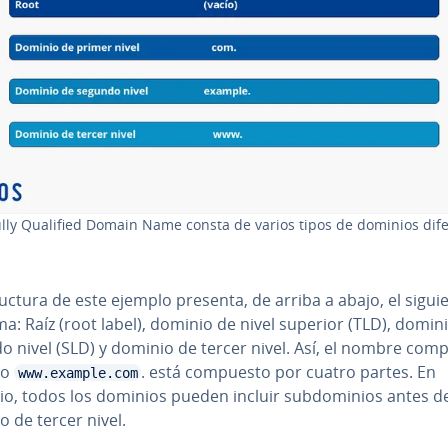
lly Qualified Domain Name consta de varios tipos de dominios di­fe­
ru­c­tu­ra de este ejemplo presenta, de arriba a abajo, el sigui
: Raíz (root label), dominio de nivel superior (TLD), domin
o nivel (SLD) y dominio de tercer nivel. Así, el nombre comp
io
. está compuesto por cuatro partes. En
www.example.com
io, todos los dominios pueden incluir su­b­do­mi­nios antes d
 de tercer nivel.