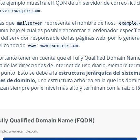
nte ejemplo muestra el FQDN de un servidor de correo fictici
.
rver.example.com
as que
re­pre­se­n­ta el nombre de host,
mailserver
example.
nio bajo el cual es posible encontrar el ordenador es­pe­cí­fi­
 del servidor re­s­po­n­sa­ble de las páginas web, por lo genera
 el conocido
:
.
www
www.example.com
o­r­ta­n­te tener en cuenta que el Fully Qualified Domain Name,
­cia de las di­re­c­cio­nes de Internet de uso diario, siempre ter
 punto. Esto se debe a la
es­tru­c­tu­ra je­rá­r­qui­ca del siste
es de dominio
, una es­tru­c­tu­ra arbórea en la que los domi
zan siempre por el nivel más alto y terminan con la raíz o 