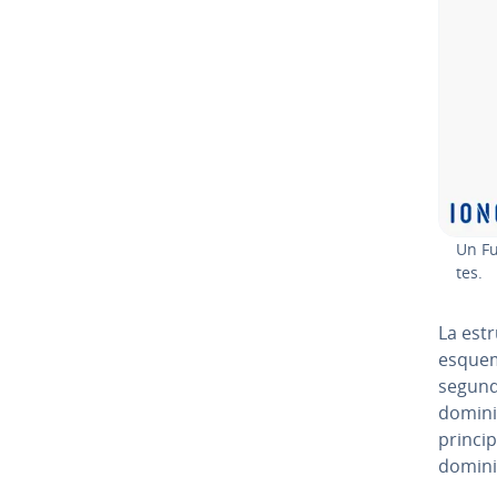
Un Fu
tes.
La es­t
esquema
segund
domin
princip
dominio