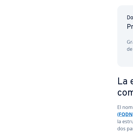
Do
Pr
Gra
de
La e
com
El nom
(FQDN
la es­
dos par