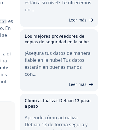
o:
están a su nivel? Te ofrecemos
un…
Leer más
es
com
co. En
l se
Los mejores pro­vee­do­res de
copias de seguridad en la nube
¡Asegura tus datos de manera
 a di­
fiable en la nube! Tus datos
mina
estarán en buenas manos
ma de
con…
nios
Root
Leer más
Cómo ac­tua­li­zar Debian 13 paso
a paso
Aprende cómo ac­tua­li­zar
Debian 13 de forma segura y