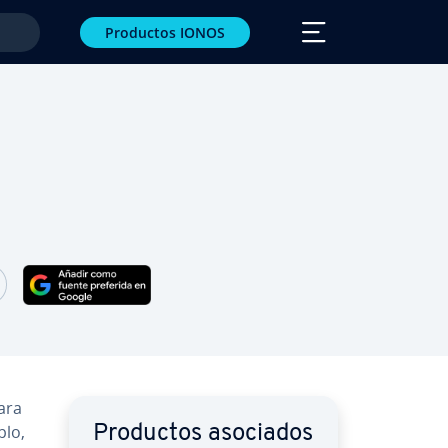
Productos IONOS
r Facebook
artir Twitter
Compartir LinkedIn
ara
plo,
Productos asociados