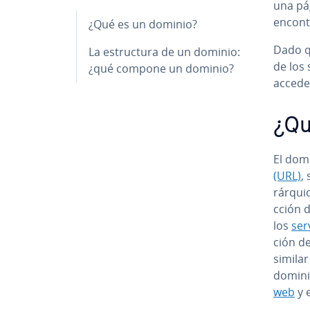
una pá
encont
¿Qué es un dominio?
Dado q
La es­tru­c­tu­ra de un dominio:
de los 
¿qué compone un dominio?
acceder
¿Qu
El domi
(URL)
,
rá­r­q
c­ción 
los
se­r
ción de
similar 
domin
web
y e