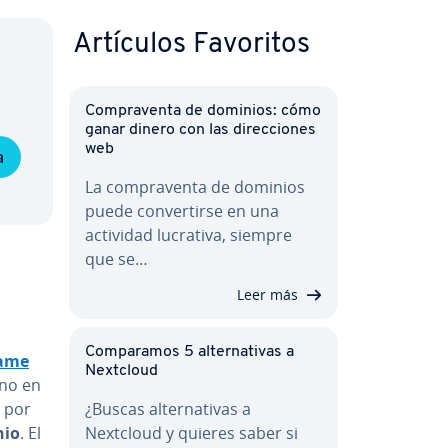
Artículos Favoritos
Co­m­pra­ve­n­ta de dominios: cómo
ganar dinero con las di­re­c­cio­nes
web
a
La co­m­pra­ve­n­ta de dominios
puede co­n­ve­r­ti­r­se en una
actividad lucrativa, siempre
que se…
Leer más
Co­m­pa­ra­mos 5 al­te­r­na­ti­vas a
Name
Nextcloud
ino en
o por
¿Buscas al­te­r­na­ti­vas a
nio
. El
Nextcloud y quieres saber si