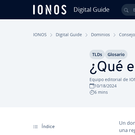
Digital Guide
Bus
Saltar al contenido principal
IONOS
Digital Guide
Dominios
Consejo
TLDs
Glosario
¿Qué e
Equipo editorial de I
10/18/2024
6 mins
Un dom
Índice
una reg