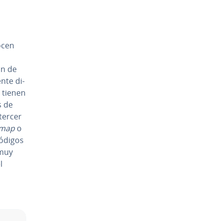
ocen
an de
n­te di­
s tienen
s de
tercer
imap
o
 códigos
 muy
l