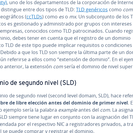
ity)
, uno de los de­pa­r­ta­me­n­tos de la co­r­po­ra­ción de Intern
 distingue entre dos tipos de TLD:
TLD genéricos
como
com
o­grá­fi­cos (
ccTLDs
) como
es
o
mx
. Un su­b­co­n­ju­n­to de los
os es ge­s­tio­na­do y ad­mi­ni­s­tra­do por grupos con intereses e
o empresas, conocidos como TLD pa­tro­ci­na­dos. Cuando regi
inio, debes tener en cuenta que el registro de un dominio
o TLD de este tipo puede implicar re­qui­si­tos o co­n­di­cio­nes
as. Debido a que los TLD son siempre la última parte de un do
ún referirse a ellos como “extensión de dominio”. En el eje
o anterior, la extensión
com
sería el dominio de nivel super
io de segundo nivel (SLD)
nio de segundo nivel (second level domain, SLD), hace re­fe­re
re de libre elección antes del dominio de primer nivel
. 
o ejemplo sería la palabra
example
antes del
com
. La asi­g­n
SLD siempre tiene lugar en conjunto con la asi­g­na­ción del T
­n­da­da por el re­s­pe­c­ti­vo NIC a re­gi­s­tra­do­res privados, a t
l se puede comprar y registrar el dominio.