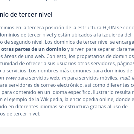
io de tercer nivel
inios en la tercera posición de la es­tru­c­tu­ra FQDN se con
minios de tercer nivel y están ubicados a la izquierda del
o de segundo nivel. Los dominios de tercer nivel se encarg
r otras partes de un dominio
y sirven para separar cla­ra­me­
­tes áreas de una web. Con esto, los pro­pie­ta­rios de dominio
r­tu­ni­dad de ofrecer a sus usuarios otros se­r­vi­do­res, página
o o servicios. Los nombres más comunes para dominios de 
son
www
para servicios web,
m
para servicios móviles,
mail
,
ra se­r­vi­do­res de correo ele­c­tró­ni­co, así como di­fe­re­n­tes
 para contenido en un idioma es­pe­cí­fi­co. Ilu­s­trar­lo resulta
on el ejemplo de la Wikipedia, la en­ci­clo­pe­dia online, donde e
do en di­fe­re­n­tes idiomas se es­tru­c­tu­ra gracias al uso de
s de tercer nivel: