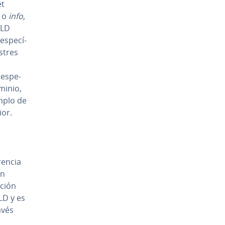
et
o
info
,
 TLD
s­pe­cí­
stres
 es­pe­
minio,
mplo de
ior.
­n­cia
En
a­ción
LD y es
ravés