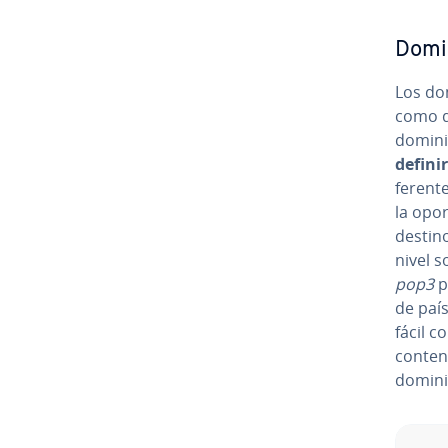
Domin
Los dom
como do
domini
defini
fe­re­n
la opo­
destin
nivel 
pop3
pa
de país
fácil c
conteni
dominio