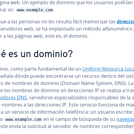
gina web. Un ejemplo de dominio que los usuarios podrían
rar es:
.
www.example.com
ue a las personas no les resulta fácil memorizar las
di­re­c­c
se­r­vi­do­res web, se ha im­pla­n­ta­do un método al­fa­nu­mé­ri­co
 a las páginas web, este es, el dominio.
é es un dominio?
nio, como parte fu­n­da­me­n­tal de un
Uniform Resource Loc
 señala dónde puede en­co­n­trar­se un recurso dentro del sis
ui­co de nombres de dominio (Domain Name System, DNS). La 
de los nombres de dominio en di­re­c­cio­nes IP se realiza a tr
­vi­do­res DNS
, se­r­vi­do­res es­pe­cia­li­za­dos re­s­po­n­sa­bles de la 
 nombres a las di­re­c­cio­nes IP. Este servicio funciona de m
a un servicio de in­fo­r­ma­ción te­le­fó­ni­ca: un usuario escribe 
io
en el campo de búsqueda de su
navega
www.example.com
ste envía la solicitud al servidor de nombres co­rre­s­po­n­die­n