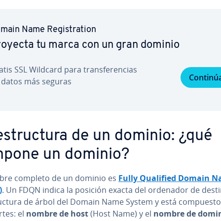
main Name Re­gi­s­tra­tion
oyecta tu marca con un gran dominio
tis SSL Wildcard para tra­n­s­fe­re­n­cias
Continú
 datos más seguras
s­tru­c­tu­ra de un dominio: ¿qué
pone un dominio?
bre completo de un dominio es
Fully Qualified Domain 
)
. Un FDQN indica la posición exacta del ordenador de dest
tru­c­tu­ra de árbol del Domain Name System y está compuest
tes: el
nombre de host
(Host Name) y el
nombre de domi