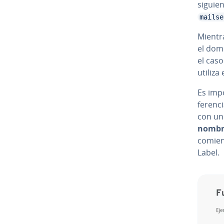
siguie
mailse
Mientr
el domi
el caso
utiliza
Es im­p
fe­re­n
con un
nombr
comien
Label.