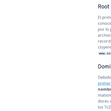
Root 
El prim
conoce 
por lo 
archivo
records
clu­ye­
www.ex
Domin
Debido
primer
nombr
ma­tion
do­res 
los TL