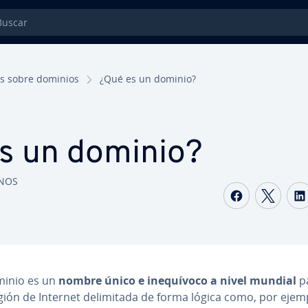
car
s sobre dominios
¿Qué es un dominio?
s un dominio?
ONOS
Comparti
Comp
inio es un
nombre único e ine­quí­vo­co a nivel mundial
p
ión de Internet de­li­mi­ta­da de forma lógica como, por ejem