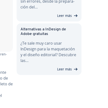
sin errores, desde la pre­pa­ra­
ción del…
Leer más
Al­te­r­na­ti­vas a InDesign de
Adobe gratuitas
¿Te sale muy caro usar
InDesign para la ma­que­ta­ción
re­n­
y el diseño editorial? Descubre
las…
Leer más
ente
io de
leto de
el