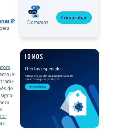
Comprobar
io­nes IP
Dominios
 para
ators
tema je­
tra­du­
avés de
asi­g­na­
anera
el
dor
­te.