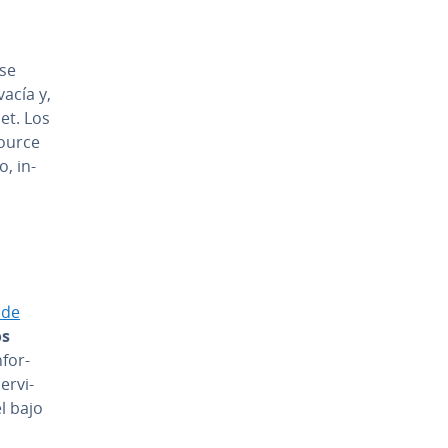
 se
acía y,
et. Los
source
, in­
 de
os
fo­r­
­r­vi­
l bajo