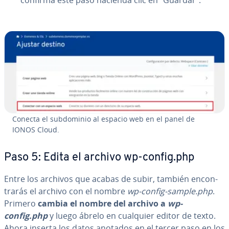
confirma este paso hacienda clic en “Guardar”.
Conecta el su­b­do­mi­nio al espacio web en el panel de
IONOS Cloud.
Paso 5: Edita el archivo wp-config.php
Entre los archivos que acabas de subir, también en­co­n­
tra­rás el archivo con el nombre
wp-config-sample.php
.
Primero
cambia el nombre del archivo a
wp-
config.php
y luego ábrelo en cualquier editor de texto.
Ahora inserta los datos anotados en el tercer paso en los