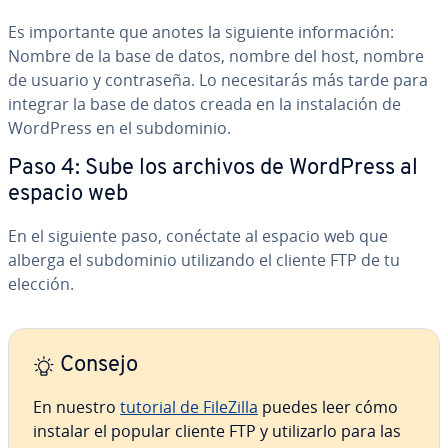
Es im­po­r­ta­n­te que anotes la siguiente in­fo­r­ma­ción:
Nombre de la base de datos, nombre del host, nombre
de usuario y co­n­tra­se­ña. Lo ne­ce­si­ta­rás más tarde para
integrar la base de datos creada en la in­s­ta­la­ción de
WordPress en el su­b­do­mi­nio.
Paso 4: Sube los archivos de WordPress al
espacio web
En el siguiente paso, conéctate al espacio web que
alberga el su­b­do­mi­nio uti­li­za­n­do el cliente FTP de tu
elección.
Consejo
En nuestro
tutorial de FileZilla
puedes leer cómo
instalar el popular cliente FTP y uti­li­zar­lo para las