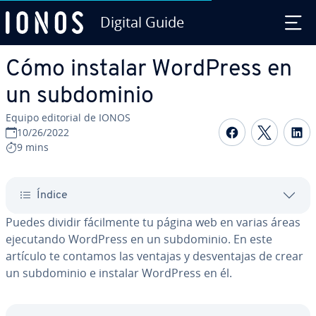
Digital Guide
Saltar al contenido principal
Cómo instalar WordPress en
un su­b­do­mi­nio
Equipo editorial de IONOS
Compartir 
Compar
C
10/26/2022
9 mins
Índice
Puedes dividir fá­ci­l­me­n­te tu página web en varias áreas
eje­cu­ta­n­do WordPress en un su­b­do­mi­nio. En este
artículo te contamos las ventajas y de­s­ve­n­ta­jas de crear
un su­b­do­mi­nio e instalar WordPress en él.