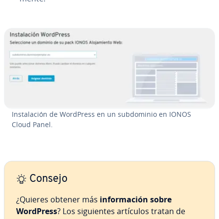
In­s­ta­la­ción de WordPress en un su­b­do­mi­nio en IONOS
Cloud Panel.
Consejo
¿Quieres obtener más
in­fo­r­ma­ción sobre
WordPress
? Los si­guie­n­tes artículos tratan de