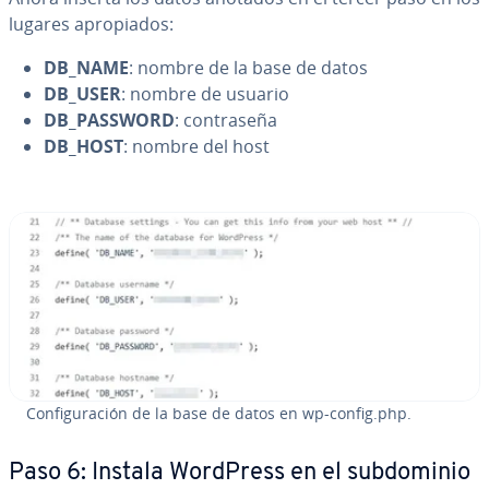
lugares apro­pia­dos:
DB_NAME
: nombre de la base de datos
DB_USER
: nombre de usuario
DB_PASSWORD
: co­n­tra­se­ña
DB_HOST
: nombre del host
Co­n­fi­gu­ra­ción de la base de datos en wp-config.php.
Paso 6: Instala WordPress en el su­b­do­mi­nio