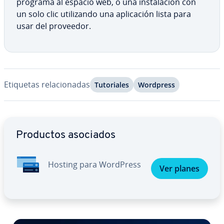
programa al espacio web, o una in­s­ta­la­ción con
un solo clic uti­li­za­n­do una apli­ca­ción lista para
usar del proveedor.
Etiquetas re­la­cio­na­das
Tu­to­ria­les
Wordpress
Ir al menú principal
Productos asociados
Hosting para WordPress
Ver planes