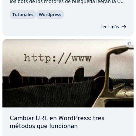
los bots de los motores de búsqueda leerán la URL
y la cla­si­fi­ca­rán según el tema para las consultas
Tu­to­ria­les
Wordpress
de búsqueda adecuadas. Los vi­si­ta­n­tes de las
páginas web también suelen utilizar…
Leer más
Cambiar URL en WordPress: tres
métodos que funcionan