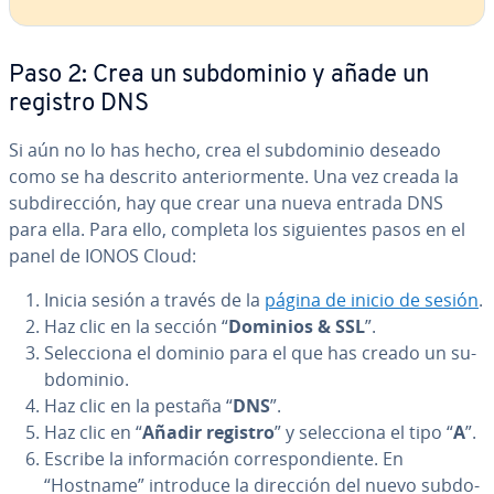
Paso 2: Crea un su­b­do­mi­nio y añade un
registro DNS
Si aún no lo has hecho, crea el su­b­do­mi­nio deseado
como se ha descrito an­te­rio­r­me­n­te. Una vez creada la
su­b­di­re­c­ción, hay que crear una nueva entrada DNS
para ella. Para ello, completa los si­guie­n­tes pasos en el
panel de IONOS Cloud:
Inicia sesión a través de la
página de inicio de sesión
.
Haz clic en la sección “
Dominios & SSL
”.
Se­le­c­cio­na el dominio para el que has creado un su­
b­do­mi­nio.
Haz clic en la pestaña “
DNS
”.
Haz clic en “
Añadir registro
” y se­le­c­cio­na el tipo “
A
”.
Escribe la in­fo­r­ma­ción co­rre­s­po­n­die­n­te. En
“Hostname” introduce la dirección del nuevo su­b­do­