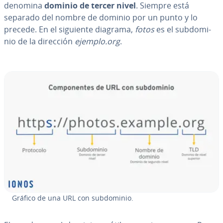
denomina
dominio de tercer nivel
. Siempre está
separado del nombre de dominio por un punto y lo
precede. En el siguiente diagrama,
fotos
es el su­b­do­mi­
nio de la dirección
ejemplo.org
.
Gráfico de una URL con su­b­do­mi­nio.