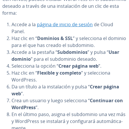
deseado a través de una in­s­ta­la­ción de un clic de esta
forma:
Accede a la
página de inicio de sesión
de Cloud
Panel.
Haz clic en “
Dominios & SSL
” y se­le­c­cio­na el dominio
para el que has creado el su­b­do­mi­nio.
Accede a la pestaña “
Su­b­do­mi­nios
” y pulsa “
Usar
dominio
” para el su­b­do­mi­nio deseado.
Se­le­c­cio­na la opción “
Crear página web
”.
Haz clic en “
Flexible y completo
” y se­le­c­cio­na
WordPress.
Da un título a la in­s­ta­la­ción y pulsa “
Crear página
web
”.
Crea un usuario y luego se­le­c­cio­na “
Continuar con
WordPress
”.
En el último paso, asigna el su­b­do­mi­nio una vez más
y WordPress se instalará y co­n­fi­gu­ra­rá au­to­má­ti­ca­
me­n­te.