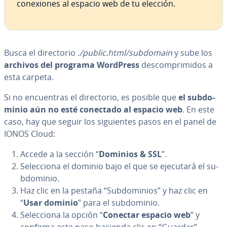
co­ne­xio­nes al espacio web de tu elección.
Busca el di­re­c­to­rio
./public.html/subdomain
y sube los
archivos del programa WordPress
de­s­co­m­pri­mi­dos a
esta carpeta.
Si no en­cue­n­tras el di­re­c­to­rio, es posible que
el
su­b­do­
mi­nio aún no esté conectado al espacio web
. En este
caso, hay que seguir los si­guie­n­tes pasos en el panel de
IONOS Cloud:
Accede a la sección “
Dominios & SSL
”.
Se­le­c­cio­na el dominio bajo el que se ejecutará el su­
b­do­mi­nio.
Haz clic en la pestaña “Su­b­do­mi­nios” y haz clic en
“
Usar dominio
” para el su­b­do­mi­nio.
Se­le­c­cio­na la opción “
Conectar espacio web
” y