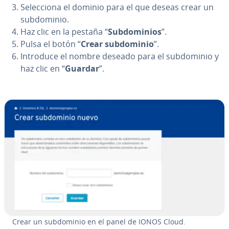
Se­le­c­cio­na el dominio para el que deseas crear un
su­b­do­mi­nio.
Haz clic en la pestaña “
Su­b­do­mi­nios
”.
Pulsa el botón “
Crear su­b­do­mi­nio
”.
Introduce el nombre deseado para el su­b­do­mi­nio y
haz clic en “
Guardar
”.
Crear un su­b­do­mi­nio en el panel de IONOS Cloud.