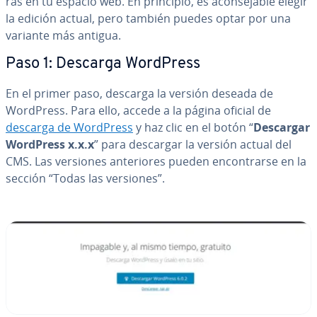
ras en tu espacio web. En principio, es aco­n­se­ja­ble elegir
la edición actual, pero también puedes optar por una
variante más antigua.
Paso 1: Descarga WordPress
En el primer paso, descarga la versión deseada de
WordPress. Para ello, accede a la página oficial de
descarga de WordPress
y haz clic en el botón “
Descargar
WordPress x.x.x
” para descargar la versión actual del
CMS. Las versiones an­te­rio­res pueden en­co­n­trar­se en la
sección “Todas las versiones”.