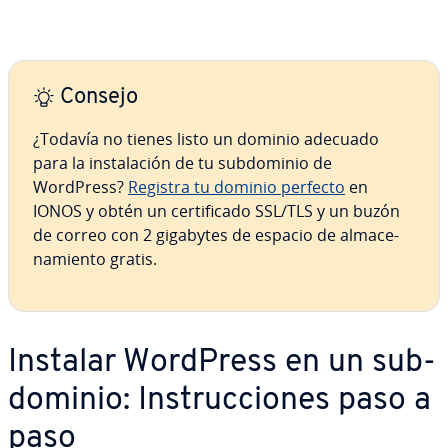
Consejo
¿Todavía no tienes listo un dominio adecuado
para la in­s­ta­la­ción de tu su­b­do­mi­nio de
WordPress?
Registra tu dominio perfecto
en
IONOS y obtén un ce­r­ti­fi­ca­do SSL/TLS y un buzón
de correo con 2 gigabytes de espacio de al­ma­ce­
na­mie­n­to gratis.
Instalar WordPress en un su­b­
do­mi­nio: In­s­tru­c­cio­nes paso a
paso