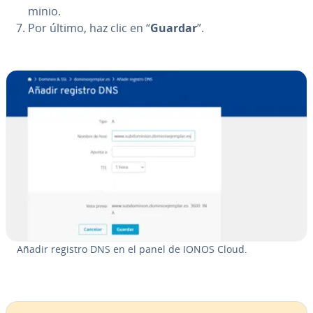
mi­nio.
Por último, haz clic en “
Guardar
”.
Añadir registro DNS en el panel de IONOS Cloud.