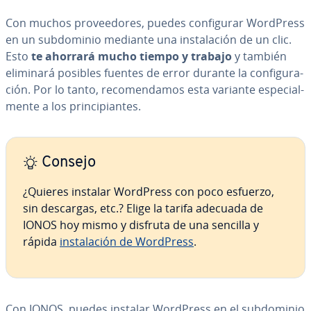
Con muchos pro­vee­do­res, puedes co­n­fi­gu­rar WordPress
en un su­b­do­mi­nio mediante una in­s­ta­la­ción de un clic.
Esto
te ahorrará mucho tiempo y trabajo
y también
eliminará posibles fuentes de error durante la co­n­fi­gu­ra­
ción. Por lo tanto, re­co­me­n­da­mos esta variante es­pe­cia­l­
me­n­te a los pri­n­ci­pia­n­tes.
Consejo
¿Quieres instalar WordPress con poco esfuerzo,
sin descargas, etc.? Elige la tarifa adecuada de
IONOS hoy mismo y disfruta de una sencilla y
rápida
in­s­ta­la­ción de WordPress
.
Con IONOS, puedes instalar WordPress en el su­b­do­mi­nio