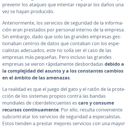
prevenir los ataques que intentar reparar los daños una
vez se hayan producido.
An­te­rio­r­me­n­te, los servicios de seguridad de la in­fo­r­ma­
ción eran prestados por personal interno de la empresa.
Sin embargo, dado que solo las grandes empresas ge­s­
tio­na­ban centros de datos que contaban con los es­pe­
cia­li­s­tas adecuados, este no solía ser el caso de las
empresas más pequeñas. Pero incluso las grandes
empresas se vieron rá­pi­da­me­n­te de­s­bo­r­da­das
debido a
la co­m­ple­ji­dad del asunto y a los co­n­s­ta­n­tes cambios
en el ámbito de las amenazas
.
La realidad es que el juego del gato y el ratón de la pro­te­
c­ción de los sistemas propios contra las bandas
mundiales de ci­be­r­de­li­n­cue­n­tes es
caro y consume
recursos co­n­ti­nua­me­n­te
. Por ello, resulta co­n­ve­nie­n­te
su­b­co­n­tra­tar los servicios de seguridad a es­pe­cia­li­s­tas.
Estos tienden a prestar mejores servicios con una mayor