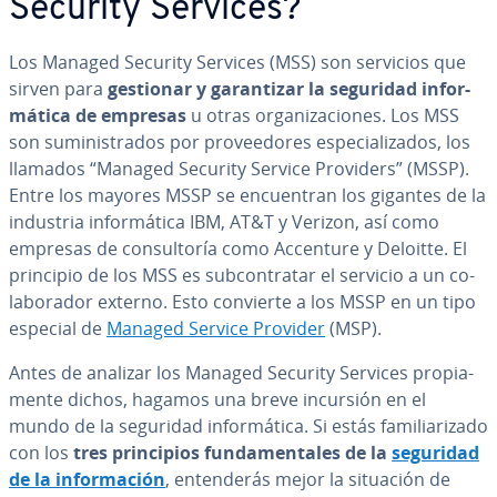
Security Services?
Los Managed Security Services (MSS) son servicios que
sirven para
gestionar y ga­ra­n­ti­zar la seguridad in­fo­r­
má­ti­ca de empresas
u otras or­ga­ni­za­cio­nes. Los MSS
son su­mi­ni­s­tra­dos por pro­vee­do­res es­pe­cia­li­za­dos, los
llamados “Managed Security Service Providers” (MSSP).
Entre los mayores MSSP se en­cue­n­tran los gigantes de la
industria in­fo­r­má­ti­ca IBM, AT&T y Verizon, así como
empresas de co­n­su­l­to­ría como Accenture y Deloitte. El
principio de los MSS es su­b­co­n­tra­tar el servicio a un co­
la­bo­ra­dor externo. Esto convierte a los MSSP en un tipo
especial de
Managed Service Provider
(MSP).
Antes de analizar los Managed Security Services pro­pia­
me­n­te dichos, hagamos una breve incursión en el
mundo de la seguridad in­fo­r­má­ti­ca. Si estás fa­mi­lia­ri­za­do
con los
tres pri­n­ci­pios fu­n­da­me­n­ta­les de la
seguridad
de la in­fo­r­ma­ción
, en­te­n­de­rás mejor la situación de