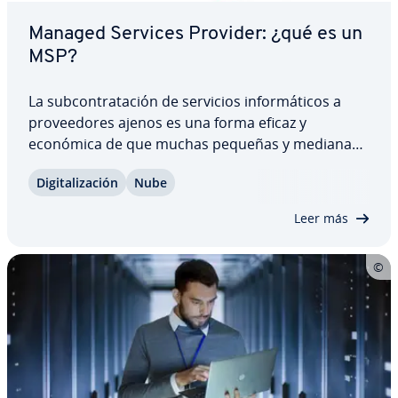
Managed Services Provider: ¿qué es un
MSP?
La su­b­co­n­tra­ta­ción de servicios in­fo­r­má­ti­cos a
pro­vee­do­res ajenos es una forma eficaz y
económica de que muchas pequeñas y medianas
empresas sa­ti­s­fa­gan la creciente demanda digital.
Di­gi­ta­li­za­ción
Nube
Los Managed Services Providers son socios
fuertes, por lo que los servicios de in­fo­r­má­ti­ca…
Leer más