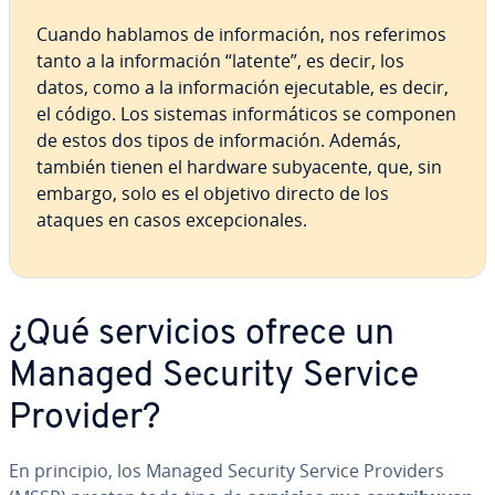
Cuando hablamos de in­fo­r­ma­ción, nos referimos
tanto a la in­fo­r­ma­ción “latente”, es decir, los
datos, como a la in­fo­r­ma­ción eje­cu­ta­ble, es decir,
el código. Los sistemas in­fo­r­má­ti­cos se componen
de estos dos tipos de in­fo­r­ma­ción. Además,
también tienen el hardware su­b­ya­ce­n­te, que, sin
embargo, solo es el objetivo directo de los
ataques en casos ex­ce­p­cio­na­les.
¿Qué servicios ofrece un
Managed Security Service
Provider?
En principio, los Managed Security Service Providers