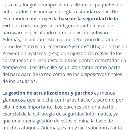
Los co­r­ta­fue­gos om­ni­pre­se­n­tes filtran los paquetes no
au­to­ri­za­dos basándose en reglas es­ta­n­da­ri­za­das. De
este modo co­n­s­ti­tu­yen la
base de la seguridad de la
red
. Los co­r­ta­fue­gos se co­n­fi­gu­ran tanto a nivel de
hardware es­pe­cia­li­za­do como a nivel de software.
Además, se utilizan sistemas de detección de ataques
como los “Intrusion Detection Systems” (IDS) o “Intrusion
Pre­ve­n­tion Systems” (IPS), que ajustan las reglas de los
co­r­ta­fue­gos en respuesta a los in­ci­de­n­tes de­te­c­ta­dos en
tiempo real. Los IDS e IPS se utilizan tanto como parte
del hardware de la red como en los di­s­po­si­ti­vos finales
de los usuarios.
La
gestión de ac­tua­li­za­cio­nes y parches
es menos
glamurosa que la lucha contra los hackers, pero no por
ello menos im­po­r­ta­n­te. Los parches son una parte
esencial de la es­tra­te­gia de seguridad in­fo­r­má­ti­ca, ya
que una buena gestión de estos elimina la base de
muchos ataques. Además, es muy fácil su­b­co­n­tra­tar la