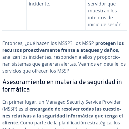
incidente.
servidor que
muestran los
intentos de
inicio de sesión.
Entonces, ¿qué hacen los MSSP? Los MSSP
protegen los
recursos proac­ti­va­me­n­te frente a ataques y daños
,
analizan los in­ci­de­n­tes, responden a ellos y pro­po­r­cio­
nan sistemas que generan alertas. Veamos en detalle los
servicios que ofrecen los MSSP.
Ase­so­ra­mie­n­to en materia de seguridad in­
fo­r­má­ti­ca
En primer lugar, un Managed Security Service Provider
(MSSP) es el
encargado de resolver todas las cue­s­tio­
nes relativas a la seguridad in­fo­r­má­ti­ca que tenga el
cliente
. Como parte de la pla­ni­fi­ca­ción es­tra­té­gi­ca, los