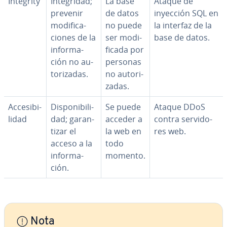
Integrity
In­te­gri­dad;
La base
Ataque de
prevenir
de datos
inyección SQL en
mo­di­fi­ca­
no puede
la interfaz de la
cio­nes de la
ser mo­di­
base de datos.
in­fo­r­ma­
fi­ca­da por
ción no au­
personas
to­ri­za­das.
no au­to­ri­
za­das.
Ac­ce­si­bi­
Di­s­po­ni­bi­li­
Se puede
Ataque DDoS
li­dad
dad; ga­ra­n­
acceder a
contra se­r­vi­do­
ti­zar el
la web en
res web.
acceso a la
todo
in­fo­r­ma­
momento.
ción.
Nota