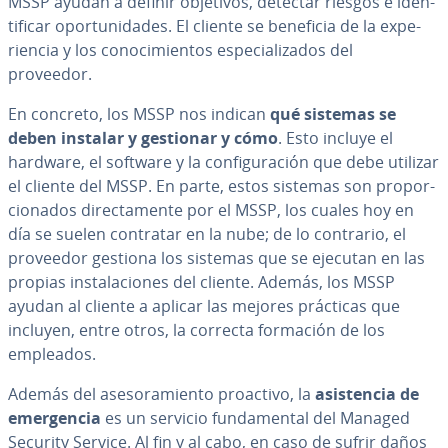
MSSP ayudan a definir objetivos, detectar riesgos e ide­n­
ti­fi­car opo­r­tu­ni­da­des. El cliente se beneficia de la ex­pe­
rie­n­cia y los co­no­ci­mie­n­tos es­pe­cia­li­za­dos del
proveedor.
En concreto, los MSSP nos indican
qué sistemas se
deben instalar y gestionar y cómo
. Esto incluye el
hardware, el software y la co­n­fi­gu­ra­ción que debe utilizar
el cliente del MSSP. En parte, estos sistemas son pro­po­r­
cio­na­dos di­re­c­ta­me­n­te por el MSSP, los cuales hoy en
día se suelen contratar en la nube; de lo contrario, el
proveedor gestiona los sistemas que se ejecutan en las
propias in­s­ta­la­cio­nes del cliente. Además, los MSSP
ayudan al cliente a aplicar las mejores prácticas que
incluyen, entre otros, la correcta formación de los
empleados.
Además del ase­so­ra­mie­n­to proactivo, la
asi­s­te­n­cia de
eme­r­ge­n­cia
es un servicio fu­n­da­me­n­tal del Managed
Security Service. Al fin y al cabo, en caso de sufrir daños