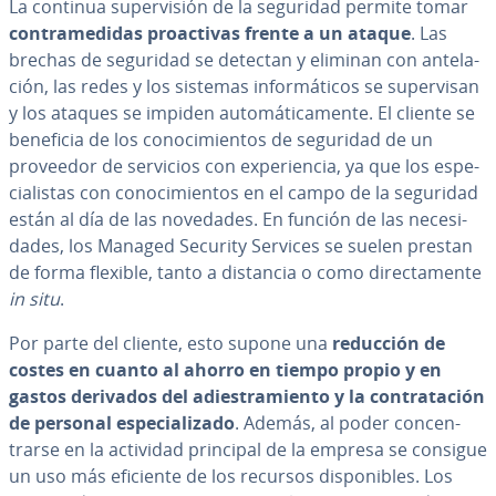
La continua su­pe­r­vi­sión de la seguridad permite tomar
co­n­tra­me­di­das proac­ti­vas frente a un ataque
. Las
brechas de seguridad se detectan y eliminan con an­te­la­
ción, las redes y los sistemas in­fo­r­má­ti­cos se su­pe­r­vi­san
y los ataques se impiden au­to­má­ti­ca­me­n­te. El cliente se
beneficia de los co­no­ci­mie­n­tos de seguridad de un
proveedor de servicios con ex­pe­rie­n­cia, ya que los es­pe­
cia­li­s­tas con co­no­ci­mie­n­tos en el campo de la seguridad
están al día de las novedades. En función de las ne­ce­si­
da­des, los Managed Security Services se suelen prestan
de forma flexible, tanto a distancia o como di­re­c­ta­me­n­te
in situ
.
Por parte del cliente, esto supone una
reducción de
costes en cuanto al ahorro en tiempo propio y en
gastos derivados del adie­s­tra­mie­n­to y la co­n­tra­ta­ción
de personal es­pe­cia­li­za­do
. Además, al poder co­n­ce­n­
trar­se en la actividad principal de la empresa se consigue
un uso más eficiente de los recursos di­s­po­ni­bles. Los