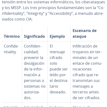
tensión entre los sistemas in­fo­r­má­ti­cos, los ci­ber­ata­ques
y los MSSP. Los tres pri­n­ci­pios fu­n­da­me­n­ta­les son la “Co­
n­fi­de­n­tia­li­ty”, “Integrity” y “Ac­ce­s­si­bi­li­ty”, a menudo abre­
via­dos como CIA:
Escenario de
Término
Si­g­ni­fi­ca­do
Ejemplo
ataque
Co­n­fi­de­
Co­n­fi­de­n­
El
In­fi­l­tra­ción de
n­tia­li­ty
cia­li­dad;
mensaje
troyanos en te­r­
prevenir la
cifrado
mi­na­les de un
di­vu­l­ga­ción
solo
enlace de co­mu­
de la in­fo­r­
puede ser
ni­ca­cio­nes
ma­ción a
leído por
cifrado que re­
personas o
el de­s­ti­na­
tra­n­s­mi­tan sus
sistemas no
ta­rio
mensajes a
au­to­ri­za­
deseado.
terceros antes
dos.
de ser cifrados.