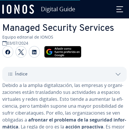
Digital Guide
Saltar al contenido principal
Managed Security Services
Equipo editorial de IONOS
03/07/2024
Compartir Facebook
Compartir Twitter
Compartir LinkedIn
Índice
Debido a la amplia di­gi­ta­li­za­ción, las empresas y or­ga­ni­
za­cio­nes están tra­s­la­da­n­do sus ac­ti­vi­da­des a espacios
virtuales y redes digitales. Esto tiende a aumentar la efi­
cie­n­cia, pero también supone una mayor po­si­bi­li­dad de
sufrir ci­ber­ata­ques. Por ello, las or­ga­ni­za­cio­nes se ven
obligadas a
afrontar el problema de la seguridad in­fo­r­
má­ti­ca
. La regla de oro es la
acción proactiva
. Es mejor