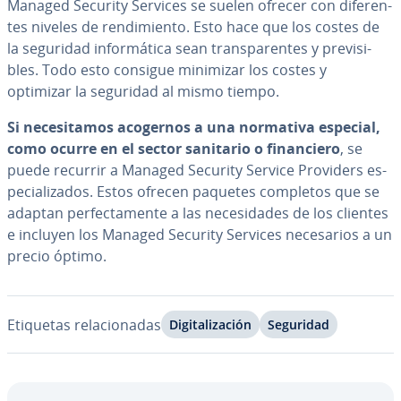
Managed Security Services se suelen ofrecer con di­fe­re­n­
tes niveles de re­n­di­mie­n­to. Esto hace que los costes de
la seguridad in­fo­r­má­ti­ca sean tra­n­s­pa­re­n­tes y pre­vi­si­
bles. Todo esto consigue minimizar los costes y
optimizar la seguridad al mismo tiempo.
Si ne­ce­si­ta­mos acogernos a una normativa especial,
como ocurre en el sector sanitario o fi­na­n­cie­ro
, se
puede recurrir a Managed Security Service Providers es­
pe­cia­li­za­dos. Estos ofrecen paquetes completos que se
adaptan pe­r­fe­c­ta­me­n­te a las ne­ce­si­da­des de los clientes
e incluyen los Managed Security Services ne­ce­sa­rios a un
precio óptimo.
Etiquetas re­la­cio­na­das
Di­gi­ta­li­za­ción
Seguridad
Ir al menú principal