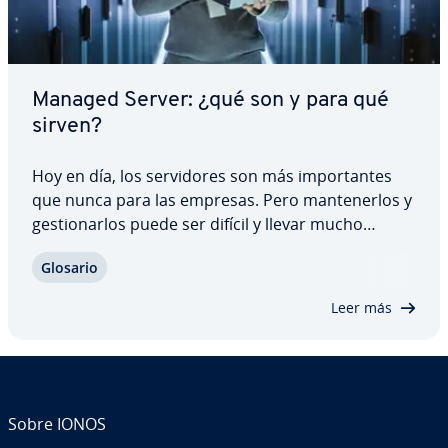
Managed Server: ¿qué son y para qué
sirven?
Hoy en día, los se­r­vi­do­res son más im­po­r­ta­n­tes
que nunca para las empresas. Pero ma­n­te­ne­r­los y
ge­s­tio­nar­los puede ser difícil y llevar mucho
tiempo. Con un managed server, puedes dejar
Glosario
estas re­s­po­n­sa­bi­li­da­des en manos de expertos. Te
ex­pli­ca­mos las ventajas y de­s­ve­n­ta­jas de los…
Leer más
Sobre IONOS