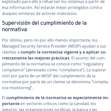
explotado para ello y refuerzan los sistemas a partir de
esa in­fo­r­ma­ción. Así estarán mejor pro­te­gi­dos contra
ataques similares de actores ma­li­cio­sos.
Su­pe­r­vi­sión del cu­m­pli­mie­n­to de la
normativa
Por último, pero no por ello menos im­po­r­ta­n­te, los
Managed Security Service Provider (MSSP) ayudan a sus
clientes a
cumplir la normativa vigente y a aplicar co­
rre­c­ta­me­n­te las mejores prácticas
. El asunto del cu­m­
pli­mie­n­to de la normativa se conoce como “re­gu­la­to­ry
co­m­plia­n­ce” (abreviado como “co­m­plia­n­ce”). La su­pe­r­vi­
sión por parte de un MSSP del cu­m­pli­mie­n­to de la
normativa por parte de un cliente se denomina “co­m­plia­
n­ce mo­ni­to­ri­ng”.
El
cu­m­pli­mie­n­to de la normativa es es­pe­cia­l­me­n­te im­
po­r­ta­n­te
en sectores críticos como la sanidad, los
seguros, las or­ga­ni­za­cio­nes jurídicas, la banca y las