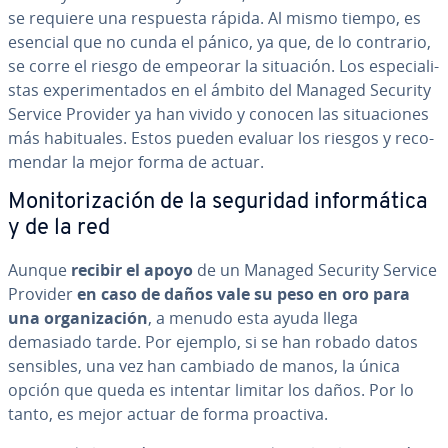
se requiere una respuesta rápida. Al mismo tiempo, es
esencial que no cunda el pánico, ya que, de lo contrario,
se corre el riesgo de empeorar la situación. Los es­pe­cia­li­
s­tas ex­pe­ri­me­n­ta­dos en el ámbito del Managed Security
Service Provider ya han vivido y conocen las si­tua­cio­nes
más ha­bi­tua­les. Estos pueden evaluar los riesgos y re­co­
me­n­dar la mejor forma de actuar.
Mo­ni­to­ri­za­ción de la seguridad in­fo­r­má­ti­ca
y de la red
Aunque
recibir el apoyo
de un Managed Security Service
Provider
en caso de daños vale su peso en oro para
una or­ga­ni­za­ción
, a menudo esta ayuda llega
demasiado tarde. Por ejemplo, si se han robado datos
sensibles, una vez han cambiado de manos, la única
opción que queda es intentar limitar los daños. Por lo
tanto, es mejor actuar de forma proactiva.