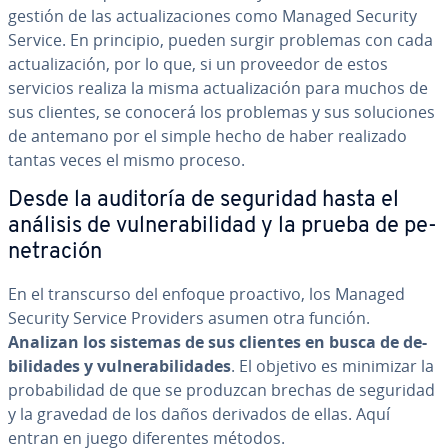
gestión de las ac­tua­li­za­cio­nes como Managed Security
Service. En principio, pueden surgir problemas con cada
ac­tua­li­za­ción, por lo que, si un proveedor de estos
servicios realiza la misma ac­tua­li­za­ción para muchos de
sus clientes, se conocerá los problemas y sus so­lu­cio­nes
de antemano por el simple hecho de haber realizado
tantas veces el mismo proceso.
Desde la auditoría de seguridad hasta el
análisis de vu­l­ne­ra­bi­li­dad y la prueba de pe­
ne­tra­ción
En el tra­n­s­cu­r­so del enfoque proactivo, los Managed
Security Service Providers asumen otra función.
Analizan los sistemas de sus clientes en busca de de­
bi­li­da­des y vu­l­ne­ra­bi­li­da­des
. El objetivo es minimizar la
pro­ba­bi­li­dad de que se produzcan brechas de seguridad
y la gravedad de los daños derivados de ellas. Aquí
entran en juego di­fe­re­n­tes métodos.