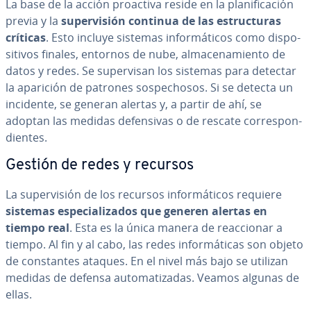
La base de la acción proactiva reside en la pla­ni­fi­ca­ción
previa y la
su­pe­r­vi­sión continua de las es­tru­c­tu­ras
críticas
. Esto incluye sistemas in­fo­r­má­ti­cos como di­s­po­
si­ti­vos finales, entornos de nube, al­ma­ce­na­mie­n­to de
datos y redes. Se su­pe­r­vi­san los sistemas para detectar
la aparición de patrones so­s­pe­cho­sos. Si se detecta un
incidente, se generan alertas y, a partir de ahí, se
adoptan las medidas de­fe­n­si­vas o de rescate co­rre­s­po­n­
die­n­tes.
Gestión de redes y recursos
La su­pe­r­vi­sión de los recursos in­fo­r­má­ti­cos requiere
sistemas es­pe­cia­li­za­dos que generen alertas en
tiempo real
. Esta es la única manera de reac­cio­nar a
tiempo. Al fin y al cabo, las redes in­fo­r­má­ti­cas son objeto
de co­n­s­ta­n­tes ataques. En el nivel más bajo se utilizan
medidas de defensa au­to­ma­ti­za­das. Veamos algunas de
ellas.