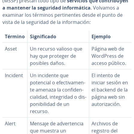
(MSSP) prestan todo tipo de
servicios que co­n­tri­bu­yen
a mantener la seguridad in­fo­r­má­ti­ca
. Volvamos a
examinar los términos pe­r­ti­ne­n­tes desde el punto de
vista de la seguridad de la in­fo­r­ma­ción:
Término
Si­g­ni­fi­ca­do
Ejemplo
Asset
Un recurso valioso que
Página web de
hay que proteger de
WordPress de
posibles daños.
acceso público.
Incident
Un incidente que
El intento de
potencial o efe­c­ti­va­me­n­
iniciar sesión en
te amenaza la co­n­fi­de­n­
el backend de la
cia­li­dad, in­te­gri­dad o di­s­
página web sin
po­ni­bi­li­dad de un
au­to­ri­za­ción.
recurso.
Alert
Mensaje de ad­ve­r­te­n­cia
Archivos de
que muestra un
registro del