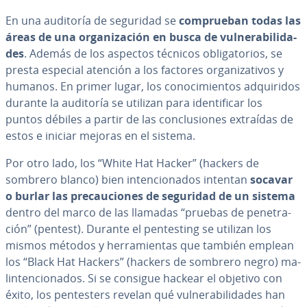
En una auditoría de seguridad se
co­m­prue­ban todas las
áreas de una or­ga­ni­za­ción en busca de vu­l­ne­ra­bi­li­da­
des
. Además de los aspectos técnicos obli­ga­to­rios, se
presta especial atención a los factores or­ga­ni­za­ti­vos y
humanos. En primer lugar, los co­no­ci­mie­n­tos ad­qui­ri­dos
durante la auditoría se utilizan para ide­n­ti­fi­car los
puntos débiles a partir de las co­n­clu­sio­nes extraídas de
estos e iniciar mejoras en el sistema.
Por otro lado, los “White Hat Hacker” (hackers de
sombrero blanco) bien in­te­n­cio­na­dos intentan
socavar
o burlar las pre­cau­cio­nes de seguridad de un sistema
dentro del marco de las llamadas “pruebas de pe­ne­tra­
ción” (pentest). Durante el pe­n­te­s­ti­ng se utilizan los
mismos métodos y he­rra­mie­n­tas que también emplean
los “Black Hat Hackers” (hackers de sombrero negro) ma­
li­n­te­n­cio­na­dos. Si se consigue hackear el objetivo con
éxito, los pe­n­te­s­te­rs revelan qué vu­l­ne­ra­bi­li­da­des han