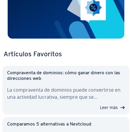
Artículos Favoritos
Co­m­pra­ve­n­ta de dominios: cómo ganar dinero con las
di­re­c­cio­nes web
La co­m­pra­ve­n­ta de dominios puede co­n­ve­r­ti­r­se en
una actividad lucrativa, siempre que se…
Leer más
Co­m­pa­ra­mos 5 al­te­r­na­ti­vas a Nextcloud