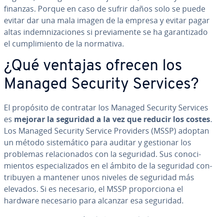
finanzas. Porque en caso de sufrir daños solo se puede
evitar dar una mala imagen de la empresa y evitar pagar
altas in­de­m­ni­za­cio­nes si pre­via­me­n­te se ha ga­ra­n­ti­za­do
el cu­m­pli­mie­n­to de la normativa.
¿Qué ventajas ofrecen los
Managed Security Services?
El propósito de contratar los Managed Security Services
es
mejorar la seguridad a la vez que reducir los costes
.
Los Managed Security Service Providers (MSSP) adoptan
un método si­s­te­má­ti­co para auditar y gestionar los
problemas re­la­cio­na­dos con la seguridad. Sus co­no­ci­
mie­n­tos es­pe­cia­li­za­dos en el ámbito de la seguridad co­n­
tri­bu­yen a mantener unos niveles de seguridad más
elevados. Si es necesario, el MSSP pro­po­r­cio­na el
hardware necesario para alcanzar esa seguridad.