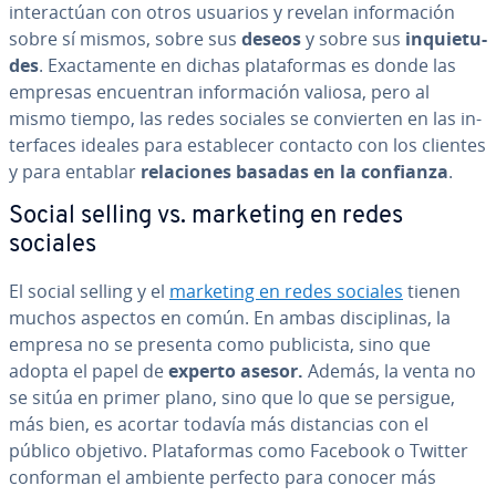
in­ter­ac­túan con otros usuarios y revelan in­fo­r­ma­ción
sobre sí mismos, sobre sus
deseos
y sobre sus
in­quie­tu­
des
. Exac­ta­me­n­te en dichas pla­ta­fo­r­mas es donde las
empresas en­cue­n­tran in­fo­r­ma­ción valiosa, pero al
mismo tiempo, las redes sociales se co­n­vie­r­ten en las in­
te­r­fa­ces ideales para es­ta­ble­cer contacto con los clientes
y para entablar
re­la­cio­nes basadas en la confianza
.
Social selling vs. marketing en redes
sociales
El social selling y el
marketing en redes sociales
tienen
muchos aspectos en común. En ambas di­s­ci­pli­nas, la
empresa no se presenta como pu­bli­ci­s­ta, sino que
adopta el papel de
experto asesor.
Además, la venta no
se sitúa en primer plano, sino que lo que se persigue,
más bien, es acortar todavía más di­s­ta­n­cias con el
público objetivo. Pla­ta­fo­r­mas como Facebook o Twitter
conforman el ambiente perfecto para conocer más