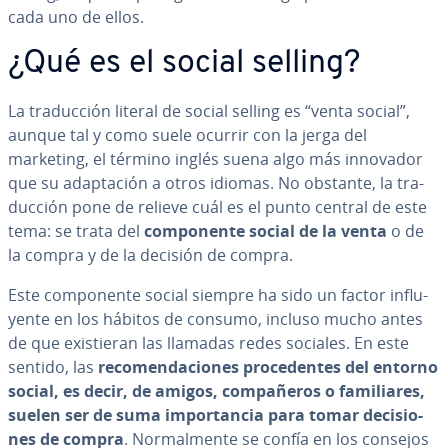
cada uno de ellos.
¿Qué es el social selling?
La tra­du­c­ción literal de social selling es “venta social”,
aunque tal y como suele ocurrir con la jerga del
marketing, el término inglés suena algo más innovador
que su ada­p­ta­ción a otros idiomas. No obstante, la tra­
du­c­ción pone de relieve cuál es el punto central de este
tema: se trata del
co­m­po­ne­n­te social de la venta
o de
la compra y de la decisión de compra.
Este co­m­po­ne­n­te social siempre ha sido un factor in­flu­
ye­n­te en los hábitos de consumo, incluso mucho antes
de que exi­s­tie­ran las llamadas redes sociales. En este
sentido, las
re­co­me­n­da­cio­nes pro­ce­de­n­tes del entorno
social, es decir, de amigos, co­m­pa­ñe­ros o fa­mi­lia­res,
suelen ser de suma im­po­r­ta­n­cia para tomar de­ci­sio­
nes de compra
. No­r­ma­l­me­n­te se confía en los consejos