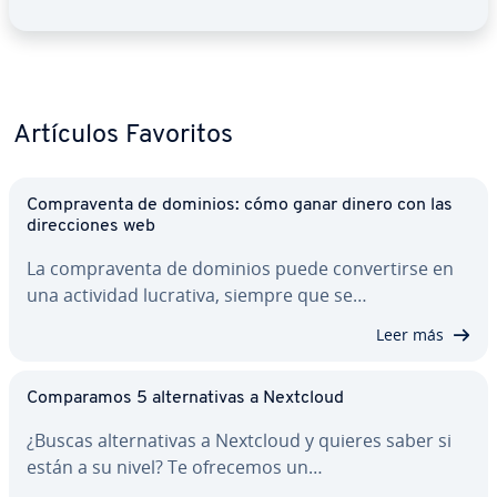
Artículos Favoritos
Co­m­pra­ve­n­ta de dominios: cómo ganar dinero con las
di­re­c­cio­nes web
La co­m­pra­ve­n­ta de dominios puede co­n­ve­r­ti­r­se en
una actividad lucrativa, siempre que se…
Leer más
Co­m­pa­ra­mos 5 al­te­r­na­ti­vas a Nextcloud
¿Buscas al­te­r­na­ti­vas a Nextcloud y quieres saber si
están a su nivel? Te ofrecemos un…