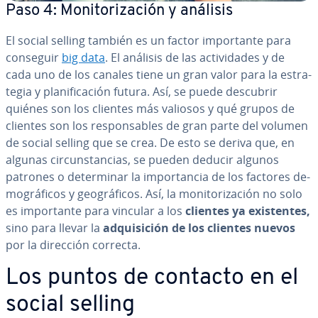
Paso 4: Mo­ni­to­ri­za­ción y análisis
El social selling también es un factor im­po­r­ta­n­te para
conseguir
big data
. El análisis de las ac­ti­vi­da­des y de
cada uno de los canales tiene un gran valor para la es­tra­
te­gia y pla­ni­fi­ca­ción futura. Así, se puede descubrir
quiénes son los clientes más valiosos y qué grupos de
clientes son los re­s­po­n­sa­bles de gran parte del volumen
de social selling que se crea. De esto se deriva que, en
algunas ci­r­cu­n­s­ta­n­cias, se pueden deducir algunos
patrones o de­te­r­mi­nar la im­po­r­ta­n­cia de los factores de­
mo­grá­fi­cos y geo­grá­fi­cos. Así, la mo­ni­to­ri­za­ción no solo
es im­po­r­ta­n­te para vincular a los
clientes ya exi­s­te­n­tes,
sino para llevar la
ad­qui­si­ción de los clientes nuevos
por la dirección correcta.
Los puntos de contacto en el
social selling