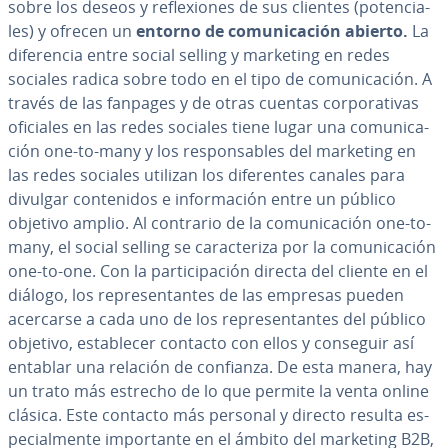
sobre los deseos y re­fle­xio­nes de sus clientes (po­te­n­cia­
les) y ofrecen un
entorno de co­mu­ni­ca­ción abierto.
La
di­fe­re­n­cia entre social selling y marketing en redes
sociales radica sobre todo en el tipo de co­mu­ni­ca­ción. A
través de las fanpages y de otras cuentas co­r­po­ra­ti­vas
oficiales en las redes sociales tiene lugar una co­mu­ni­ca­
ción one-to-many y los re­s­po­n­sa­bles del marketing en
las redes sociales utilizan los di­fe­re­n­tes canales para
divulgar co­n­te­ni­dos e in­fo­r­ma­ción entre un público
objetivo amplio. Al contrario de la co­mu­ni­ca­ción one-to-
many, el social selling se ca­ra­c­te­ri­za por la co­mu­ni­ca­ción
one-to-one. Con la pa­r­ti­ci­pa­ción directa del cliente en el
diálogo, los re­pre­se­n­ta­n­tes de las empresas pueden
acercarse a cada uno de los re­pre­se­n­ta­n­tes del público
objetivo, es­ta­ble­cer contacto con ellos y conseguir así
entablar una relación de confianza. De esta manera, hay
un trato más estrecho de lo que permite la venta online
clásica. Este contacto más personal y directo resulta es­
pe­cia­l­me­n­te im­po­r­ta­n­te en el ámbito del marketing B2B,