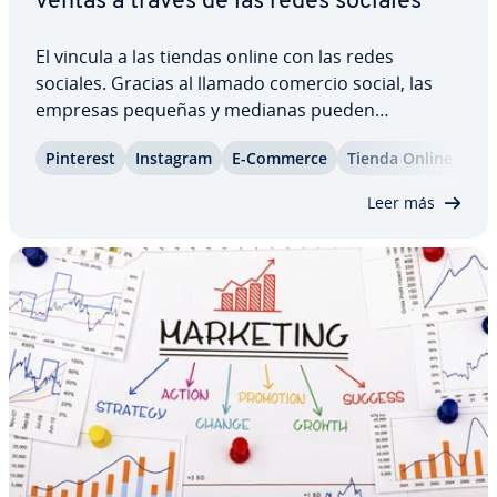
ventas a través de las redes sociales
El vincula a las tiendas online con las redes
sociales. Gracias al llamado comercio social, las
empresas pequeñas y medianas pueden
aumentar si­g­ni­fi­ca­ti­va­me­n­te su cartera de clientes
Pinterest
Instagram
E-Commerce
Tienda Online
X
e impulsar las ventas. No obstante, es necesario
estar fa­mi­lia­ri­za­do con las pa­r­ti­cu­la­ri­da­des…
Leer más