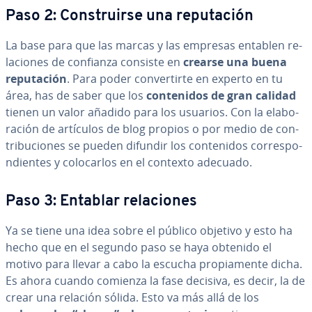
Paso 2: Co­n­s­trui­r­se una repu­tación
La base para que las marcas y las empresas entablen re­
la­cio­nes de confianza consiste en
crearse una buena
repu­tación
.
Para poder co­n­ve­r­ti­r­te en experto en tu
área,
has de saber que los
co­n­te­ni­dos de gran calidad
tienen un valor añadido para los usuarios. Con la ela­bo­
ra­ción de artículos de blog propios o por medio de co­n­
tri­bu­cio­nes se pueden difundir los co­n­te­ni­dos co­rre­s­po­
n­die­n­tes y co­lo­car­los en el contexto adecuado.
Paso 3: Entablar re­la­cio­nes
Ya se tiene una idea sobre el público objetivo y esto ha
hecho que en el segundo paso se haya obtenido el
motivo para llevar a cabo la escucha pro­pia­me­n­te dicha.
Es ahora cuando comienza la fase decisiva, es decir, la de
crear una relación sólida. Esto va más allá de los