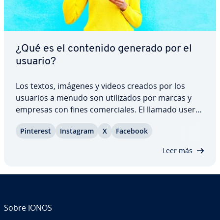
¿Qué es el contenido generado por el
usuario?
Los textos, imágenes y videos creados por los
usuarios a menudo son uti­li­za­dos por marcas y
empresas con fines co­me­r­cia­les. El llamado user
generated content o contenido generado por el
Pinterest
Instagram
X
Facebook
usuario es una forma barata y efectiva de
acercarse al cliente. Ex­pli­ca­mos qué es el
Leer más
contenido…
Sobre IONOS