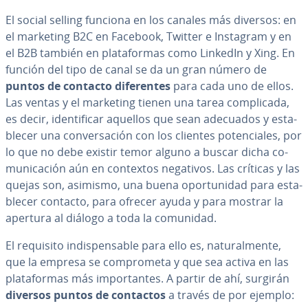
El social selling funciona en los canales más diversos: en
el marketing B2C en Facebook, Twitter e Instagram y en
el B2B también en pla­ta­fo­r­mas como LinkedIn y Xing. En
función del tipo de canal se da un gran número de
puntos de contacto di­fe­re­n­tes
para cada uno de ellos.
Las ventas y el marketing tienen una tarea co­m­pli­ca­da,
es decir, ide­n­ti­fi­car aquellos que sean adecuados y es­ta­
ble­cer una co­n­ve­r­sa­ción con los clientes po­te­n­cia­les, por
lo que no debe existir temor alguno a buscar dicha co­
mu­ni­ca­ción aún en contextos negativos. Las críticas y las
quejas son, asimismo, una buena opo­r­tu­ni­dad para es­ta­
ble­cer contacto, para ofrecer ayuda y para mostrar la
apertura al diálogo a toda la comunidad.
El requisito in­di­s­pe­n­sa­ble para ello es, na­tu­ra­l­me­n­te,
que la empresa se co­m­pro­me­ta y que sea activa en las
pla­ta­fo­r­mas más im­po­r­ta­n­tes. A partir de ahí, surgirán
diversos puntos de contactos
a través de por ejemplo: