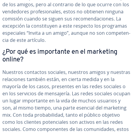
de los amigos, pero al contrario de lo que ocurre con los
ve­n­de­do­res pro­fe­sio­na­les, estos no obtienen ninguna
comisión cuando se siguen sus re­co­me­n­da­cio­nes. La
excepción la co­n­s­ti­tu­yen a este respecto los programas
es­pe­cia­les “Invita a un amigo”, aunque no son co­m­pe­te­n­
cia de este artículo.
¿Por qué es im­po­r­ta­n­te en el marketing
online?
Nuestros contactos sociales, nuestros amigos y nuestras
re­la­cio­nes también están, en cierta medida y en la
mayoría de los casos, presentes en las redes sociales o
en los servicios de me­n­sa­je­ría. Las redes sociales ocupan
un lugar im­po­r­ta­n­te en la vida de muchos usuarios y
son, al mismo tiempo, una parte esencial del marketing
mix. Con toda pro­ba­bi­li­dad, tanto el público objetivo
como los clientes po­te­n­cia­les son activos en las redes
sociales. Como co­m­po­ne­n­tes de las co­mu­ni­da­des, estos