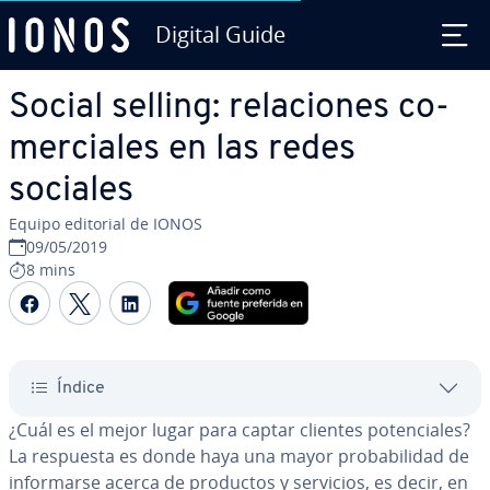
Digital Guide
Saltar al contenido principal
Social selling: re­la­cio­nes co­
me­r­cia­les en las redes
sociales
Equipo editorial de IONOS
09/05/2019
8 mins
Compartir Facebook
Compartir Twitter
Compartir LinkedIn
Índice
¿Cuál es el mejor lugar para captar clientes po­te­n­cia­les?
La respuesta es donde haya una mayor pro­ba­bi­li­dad de
in­fo­r­mar­se acerca de productos y servicios, es decir, en