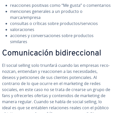
reac­cio­nes positivas como “Me gusta” o co­me­n­ta­rios
menciones generales a un producto o
marca/empresa
consultas o críticas sobre productos/servicios
va­lo­ra­cio­nes
acciones y co­n­ve­r­sa­cio­nes sobre productos
similares
Co­mu­ni­ca­ción bi­di­re­c­cio­nal
El social selling solo triunfará cuando las empresas re­co­
no­z­can, entiendan y reac­cio­nen a las ne­ce­si­da­des,
deseos y pe­ti­cio­nes de sus clientes po­te­n­cia­les. Al
contrario de lo que ocurre en el marketing de redes
sociales, en este caso no se trata de crearse un grupo de
fans y ofre­ce­r­les ofertas y co­n­te­ni­dos de marketing de
manera regular. Cuando se habla de social selling, lo
ideal es que se entablen re­la­cio­nes reales con el público