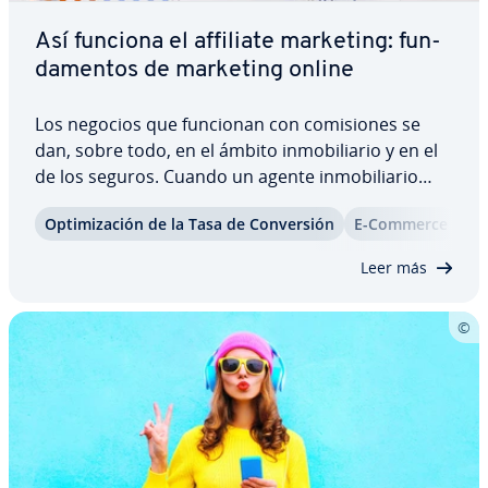
Así funciona el affiliate marketing: fu­n­
da­me­n­tos de marketing online
Los negocios que funcionan con co­mi­sio­nes se
dan, sobre todo, en el ámbito in­mo­bi­lia­rio y en el
de los seguros. Cuando un agente in­mo­bi­lia­rio
consigue vender una vivienda o un seguro, recibe
Op­ti­mi­za­ción de la Tasa de Co­n­ve­r­sión
E-Commerce
Ti
por ello una comisión de in­te­r­me­dia­rio. Según
este principio funciona también una…
Leer más