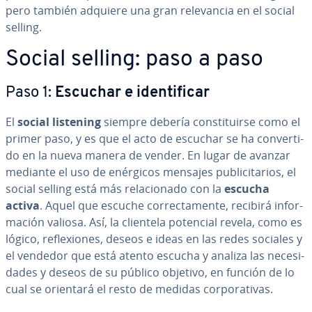
pero también adquiere una gran re­le­va­n­cia en el social
selling.
Social selling: paso a paso
Paso 1:
Escuchar e ide­n­ti­fi­car
El
social listening
siempre debería co­n­s­ti­tui­r­se como el
primer paso, y es que el acto de escuchar se ha co­n­ve­r­ti­
do en la nueva manera de vender. En lugar de avanzar
mediante el uso de enérgicos mensajes pu­bli­ci­ta­rios, el
social selling está más re­la­cio­na­do con la
escucha
activa
. Aquel que escuche co­rre­c­ta­me­n­te, recibirá in­fo­r­
ma­ción valiosa. Así, la clientela potencial revela, como es
lógico, re­fle­xio­nes, deseos e ideas en las redes sociales y
el vendedor que está atento escucha y analiza las ne­ce­si­
da­des y deseos de su público objetivo, en función de lo
cual se orientará el resto de medidas co­r­po­ra­ti­vas.