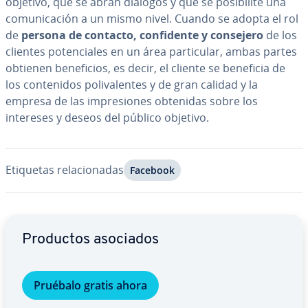
objetivo, que se abran diálogos y que se po­si­bi­li­te una
co­mu­ni­ca­ción a un mismo nivel. Cuando se adopta el rol
de
persona de contacto, co­n­fi­de­n­te y consejero
de los
clientes po­te­n­cia­les en un área pa­r­ti­cu­lar, ambas partes
obtienen be­ne­fi­cios, es decir, el cliente se beneficia de
los co­n­te­ni­dos po­li­va­le­n­tes y de gran calidad y la
empresa de las im­pre­sio­nes obtenidas sobre los
intereses y deseos del público objetivo.
Etiquetas re­la­cio­na­das
Facebook
Ir al menú principal
Productos asociados
Pruébalo gratis ahora