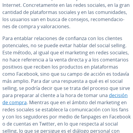
Internet. Co­n­cre­ta­me­n­te en las redes sociales, en la gran
cantidad de pla­ta­fo­r­mas sociales y en las co­mu­ni­da­des,
los usuarios van en busca de consejos, re­co­me­n­da­cio­
nes de compra y va­lo­ra­cio­nes.
Para entablar re­la­cio­nes de confianza con los clientes
po­te­n­cia­les, no se puede evitar hablar del social selling.
Este método, al igual que el marketing en redes sociales,
no hace re­fe­re­n­cia a la venta directa y a los co­me­n­ta­rios
positivos que reciben los productos en pla­ta­fo­r­mas
como Facebook, sino que su campo de acción es todavía
más amplio. Para dar una respuesta a qué es el social
selling, se podría decir que se trata del proceso que sirve
para preparar al cliente a la hora de tomar una
decisión
de compra
. Mientras que en el ámbito del marketing en
redes sociales se establece la co­mu­ni­ca­ción con los fans
y con los se­gui­do­res por medio de fanpages en Facebook
o de cuentas en Twitter, en lo que respecta al social
selling, lo que se persigue es el diálogo personal con