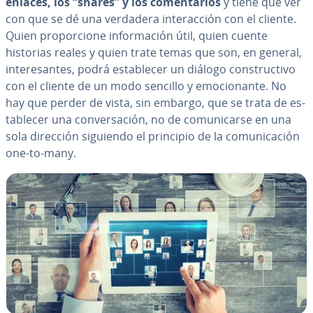
enlaces, los “shares” y los co­me­n­ta­rios
y tiene que ver
con que se dé una verdadera in­ter­ac­ción con el cliente.
Quien pro­po­r­cio­ne in­fo­r­ma­ción útil, quien cuente
historias reales y quien trate temas que son, en general,
in­te­re­sa­n­tes, podrá es­ta­ble­cer un diálogo co­n­s­tru­c­ti­vo
con el cliente de un modo sencillo y emo­cio­na­n­te. No
hay que perder de vista, sin embargo, que se trata de es­
ta­ble­cer una co­n­ve­r­sa­ción, no de co­mu­ni­car­se en una
sola dirección siguiendo el principio de la co­mu­ni­ca­ción
one-to-many.