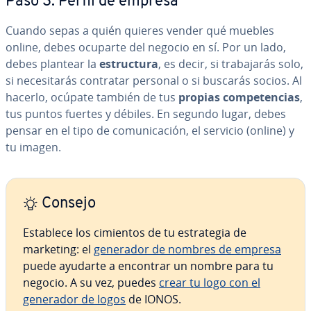
Paso 3. Perfil de empresa
Cuando sepas a quién quieres vender qué muebles
online, debes ocuparte del negocio en sí. Por un lado,
debes plantear la
es­tru­c­tu­ra
, es decir, si tra­ba­ja­rás solo,
si ne­ce­si­ta­rás contratar personal o si buscarás socios. Al
hacerlo, ocúpate también de tus
propias co­m­pe­te­n­cias
,
tus puntos fuertes y débiles. En segundo lugar, debes
pensar en el tipo de co­mu­ni­ca­ción, el servicio (online) y
tu imagen.
Consejo
Establece los cimientos de tu es­tra­te­gia de
marketing: el
generador de nombres de empresa
puede ayudarte a encontrar un nombre para tu
negocio. A su vez, puedes
crear tu logo con el
generador de logos
de IONOS.