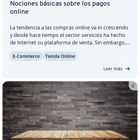
Nociones básicas sobre los pagos
online
La tendencia a las compras online va in crescendo
y desde hace tiempo el sector servicios ha hecho
de Internet su pla­ta­fo­r­ma de venta. Sin embargo,
en la ac­tua­li­dad todavía no se ha erra­di­ca­do el
E-Commerce
Tienda Online
temor ge­ne­ra­li­za­do debido a los problemas que
entraña la seguridad en la red. Los…
Leer más