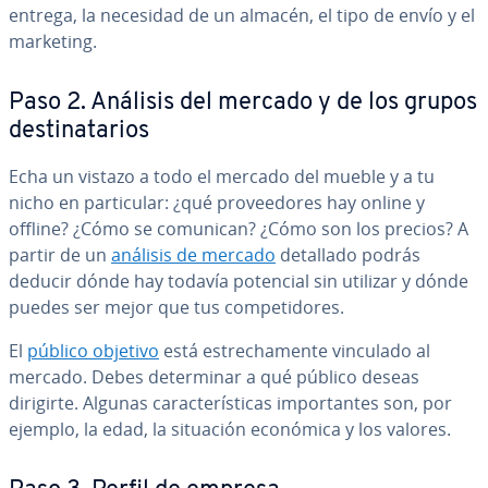
entrega, la necesidad de un almacén, el tipo de envío y el
marketing.
Paso 2. Análisis del mercado y de los grupos
de­s­ti­na­ta­rios
Echa un vistazo a todo el mercado del mueble y a tu
nicho en pa­r­ti­cu­lar: ¿qué pro­vee­do­res hay online y
offline? ¿Cómo se comunican? ¿Cómo son los precios? A
partir de un
análisis de mercado
detallado podrás
deducir dónde hay todavía potencial sin utilizar y dónde
puedes ser mejor que tus co­m­pe­ti­do­res.
El
público objetivo
está es­tre­cha­me­n­te vinculado al
mercado. Debes de­te­r­mi­nar a qué público deseas
dirigirte. Algunas ca­ra­c­te­rí­s­ti­cas im­po­r­ta­n­tes son, por
ejemplo, la edad, la situación económica y los valores.