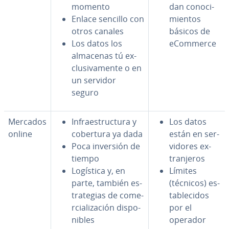
momento
dan co­no­ci­
Enlace sencillo con
mie­n­tos
otros canales
básicos de
Los datos los
eCommerce
almacenas tú ex­
clu­si­va­me­n­te o en
un servidor
seguro
Mercados
In­frae­s­tru­c­tu­ra y
Los datos
online
cobertura ya dada
están en se­r­
Poca inversión de
vi­do­res ex­
tiempo
tra­n­je­ros
Logística y, en
Límites
parte, también es­
(técnicos) es­
tra­te­gias de co­me­
ta­ble­ci­dos
r­cia­li­za­ción di­s­po­
por el
ni­bles
operador