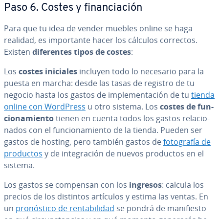
Paso 6. Costes y fi­na­n­cia­ción
Para que tu idea de vender muebles online se haga
realidad, es im­po­r­ta­n­te hacer los cálculos correctos.
Existen
di­fe­re­n­tes tipos de costes
:
Los
costes iniciales
incluyen todo lo necesario para la
puesta en marcha: desde las tasas de registro de tu
negocio hasta los gastos de im­ple­me­n­ta­ción de tu
tienda
online con WordPress
u otro sistema. Los
costes de fu­n­
cio­na­mie­n­to
tienen en cuenta todos los gastos re­la­cio­
na­dos con el fu­n­cio­na­mie­n­to de la tienda. Pueden ser
gastos de hosting, pero también gastos de
fo­to­gra­fía de
productos
y de in­te­gra­ción de nuevos productos en el
sistema.
Los gastos se compensan con los
ingresos
: calcula los
precios de los distintos artículos y estima las ventas. En
un
pro­nó­s­ti­co de re­n­ta­bi­li­dad
se pondrá de ma­ni­fie­s­to