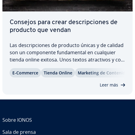
Consejos para crear de­s­cri­p­cio­nes de
producto que vendan
Las de­s­cri­p­cio­nes de producto únicas y de calidad
son un co­m­po­ne­n­te fu­n­da­me­n­tal en cualquier
tienda online exitosa. Unos textos atra­c­ti­vos y co­n­
vi­n­ce­n­tes no solo co­n­tri­bu­yen a la decisión de
E-Commerce
Tienda Online
Marketing de Co­n­te­ni­dos
compra de los clientes po­te­n­cia­les, sino que
también pro­po­r­cio­nan ventajas en cuanto al…
Leer más
Sobre IONOS
Sala de prensa