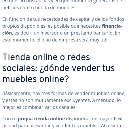
en qué ci­r­cu­n­s­ta­n­cias y en qué momento generarás be­
ne­fi­cios con tu tienda de muebles.
En función de tus ne­ce­si­da­des de capital y de los fondos
propios di­s­po­ni­bles, es posible que necesites
fi­na­n­cia­
ción
, es decir, un inversor o un préstamo bancario. En
este momento, el plan de empresa será muy útil.
Tienda online o redes
sociales: ¿dónde vender tus
muebles online?
Bá­si­ca­me­n­te, hay tres formas de vender muebles online,
y estas no son mu­tua­me­n­te ex­clu­ye­n­tes. A menudo, lo
mejor es combinar varios canales.
Con tu
propia tienda online
di­s­po­n­drás de mayor fle­xi­
bi­li­dad para presentar y vender tus muebles. Al mismo