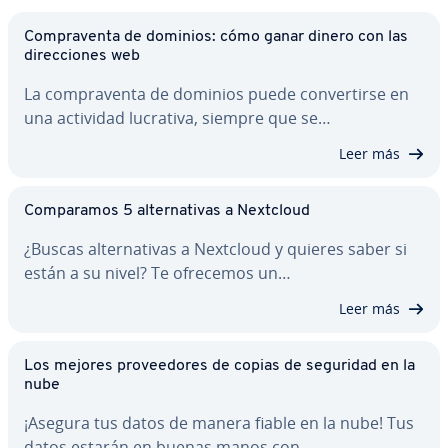
Co­m­pra­ve­n­ta de dominios: cómo ganar dinero con las
di­re­c­cio­nes web
La co­m­pra­ve­n­ta de dominios puede co­n­ve­r­ti­r­se en
una actividad lucrativa, siempre que se…
Leer más
Co­m­pa­ra­mos 5 al­te­r­na­ti­vas a Nextcloud
¿Buscas al­te­r­na­ti­vas a Nextcloud y quieres saber si
están a su nivel? Te ofrecemos un…
Leer más
Los mejores pro­vee­do­res de copias de seguridad en la
nube
¡Asegura tus datos de manera fiable en la nube! Tus
datos estarán en buenas manos con…