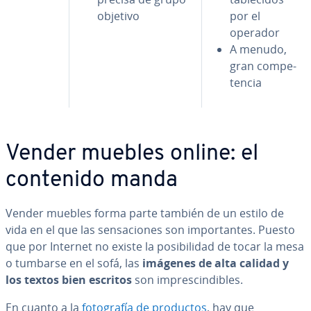
objetivo
por el
operador
A menudo,
gran co­m­pe­
te­n­cia
Vender muebles online: el
contenido manda
Vender muebles forma parte también de un estilo de
vida en el que las se­n­sa­cio­nes son im­po­r­ta­n­tes. Puesto
que por Internet no existe la po­si­bi­li­dad de tocar la mesa
o tumbarse en el sofá, las
imágenes de alta calidad y
los textos bien escritos
son im­pre­s­ci­n­di­bles.
En cuanto a la
fo­to­gra­fía de productos
, hay que