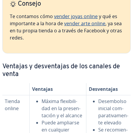
Consejo
Te contamos cómo
vender joyas online
y qué es
im­po­r­ta­n­te a la hora de
vender arte online
, ya sea
en tu propia tienda o a través de Facebook y otras
redes.
Ventajas y de­s­ve­n­ta­jas de los canales de
venta
Ventajas
De­s­ve­n­ta­jas
Tienda
Máxima fle­xi­bi­li­
Des­em­bo­l­so
online
dad en la pre­se­n­
inicial co­m­
ta­ción y el alcance
pa­ra­ti­va­me­n­
Puede ampliarse
te elevado
en cualquier
Se re­co­mie­n­