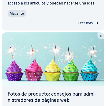
acceso a los artículos y pueden hacerse una idea
clara de su calidad. Después solo queda tomar la
Magento
decisión de ad­qui­ri­r­los o no. Al comprar por
Internet, en cambio, el cliente…
Leer más
Fotos de producto: consejos para ad­mi­
ni­s­tra­do­res de páginas web