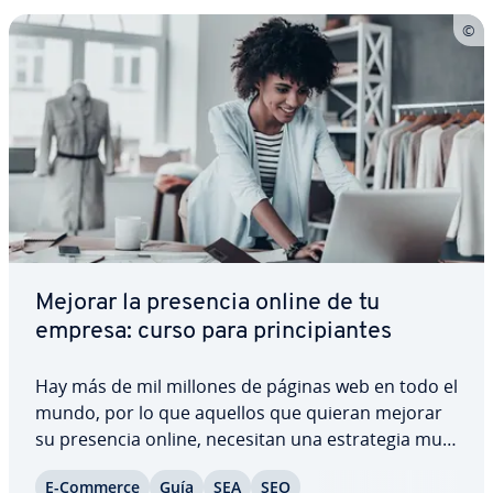
Mejorar la presencia online de tu
empresa: curso para pri­n­ci­pia­n­tes
Hay más de mil millones de páginas web en todo el
mundo, por lo que aquellos que quieran mejorar
su presencia online, necesitan una es­tra­te­gia muy
bien pensada y mucha paciencia. El marketing
E-Commerce
Guía
SEA
SEO
ofrece muchas opciones para dar a cualquier