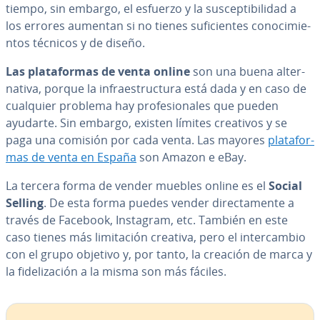
tiempo, sin embargo, el esfuerzo y la su­s­ce­p­ti­bi­li­dad a
los errores aumentan si no tienes su­fi­cie­n­tes co­no­ci­mie­
n­tos técnicos y de diseño.
Las pla­ta­fo­r­mas de venta online
son una buena al­te­r­
na­ti­va, porque la in­frae­s­tru­c­tu­ra está dada y en caso de
cualquier problema hay pro­fe­sio­na­les que pueden
ayudarte. Sin embargo, existen límites creativos y se
paga una comisión por cada venta. Las mayores
pla­ta­fo­r­
mas de venta en España
son Amazon e eBay.
La tercera forma de vender muebles online es el
Social
Selling
. De esta forma puedes vender di­re­c­ta­me­n­te a
través de Facebook, Instagram, etc. También en este
caso tienes más li­mi­ta­ción creativa, pero el in­te­r­ca­m­bio
con el grupo objetivo y, por tanto, la creación de marca y
la fi­de­li­za­ción a la misma son más fáciles.