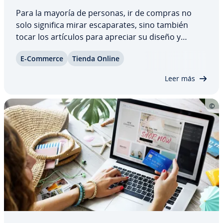
Para la mayoría de personas, ir de compras no
solo significa mirar es­ca­pa­ra­tes, sino también
tocar los artículos para apreciar su diseño y
calidad y dejarse llevar por otros sentidos como el
E-Commerce
Tienda Online
olfato o el oído. En el momento en el que el cliente
conecta emo­cio­na­l­me­n­te con un…
Leer más