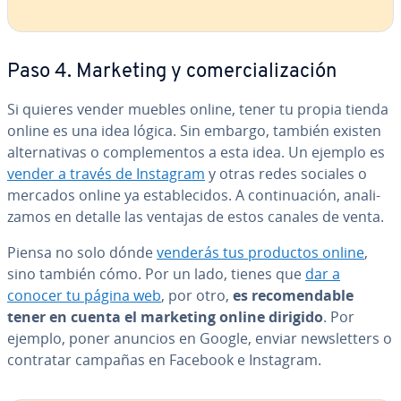
Paso 4. Marketing y co­me­r­cia­li­za­ción
Si quieres vender muebles online, tener tu propia tienda
online es una idea lógica. Sin embargo, también existen
al­te­r­na­ti­vas o co­m­ple­me­n­tos a esta idea. Un ejemplo es
vender a través de Instagram
y otras redes sociales o
mercados online ya es­ta­ble­ci­dos. A co­n­ti­nua­ción, ana­li­
za­mos en detalle las ventajas de estos canales de venta.
Piensa no solo dónde
venderás tus productos online
,
sino también cómo. Por un lado, tienes que
dar a
conocer tu página web
, por otro,
es re­co­me­n­da­ble
tener en cuenta el marketing online dirigido
. Por
ejemplo, poner anuncios en Google, enviar ne­w­s­le­t­te­rs o
contratar campañas en Facebook e Instagram.