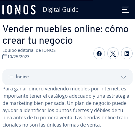
Digital Guide
Saltar al contenido principal
Vender muebles online: cómo
crear tu negocio
Equipo editorial de IONOS
Compartir 
Compar
C
10/25/2023
Índice
Para ganar dinero vendiendo muebles por Internet, es
im­po­r­ta­n­te tener el catálogo adecuado y una es­tra­te­gia
de marketing bien pensada. Un plan de negocio puede
ayudar a ide­n­ti­fi­car los puntos fuertes y débiles de tu
idea antes de tu primera venta. Las tiendas online tra­di­
cio­na­les no son las únicas formas de venta.