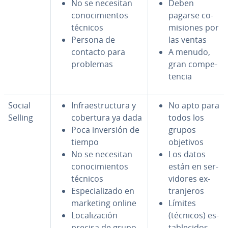
No se necesitan
Deben
co­no­ci­mie­n­tos
pagarse co­
técnicos
mi­sio­nes por
Persona de
las ventas
contacto para
A menudo,
problemas
gran co­m­pe­
te­n­cia
Social
In­frae­s­tru­c­tu­ra y
No apto para
Selling
cobertura ya dada
todos los
Poca inversión de
grupos
tiempo
objetivos
No se necesitan
Los datos
co­no­ci­mie­n­tos
están en se­r­
técnicos
vi­do­res ex­
Es­pe­cia­li­za­do en
tra­n­je­ros
marketing online
Límites
Lo­ca­li­za­ción
(técnicos) es­
precisa de grupo
ta­ble­ci­dos