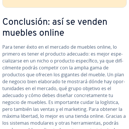
Co­n­clu­sión: así se venden
muebles online
Para tener éxito en el mercado de muebles online, lo
primero es tener el producto adecuado: es mejor es­pe­
cia­li­zar­se en un nicho o producto es­pe­cí­fi­co, ya que di­fí­
ci­l­me­n­te podrás competir con la amplia gama de
productos que ofrecen los gigantes del mueble. Un plan
de negocio bien elaborado te mostrará dónde hay opo­r­
tu­ni­da­des en el mercado, qué grupo objetivo es el
adecuado y cómo debes diseñar co­n­cre­ta­me­n­te tu
negocio de muebles. Es im­po­r­ta­n­te cuidar la logística,
pero también las ventas y el marketing. Para obtener la
máxima libertad, lo mejor es una tienda online. Gracias a
los sistemas modulares y otras he­rra­mie­n­tas, podrás