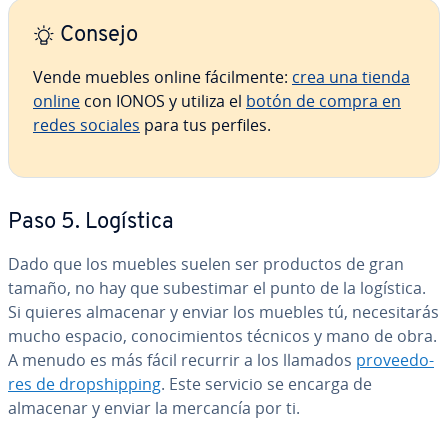
Consejo
Vende muebles online fá­ci­l­me­n­te:
crea una tienda
online
con IONOS y utiliza el
botón de compra en
redes sociales
para tus perfiles.
Paso 5. Logística
Dado que los muebles suelen ser productos de gran
tamaño, no hay que su­b­e­s­ti­mar el punto de la logística.
Si quieres almacenar y enviar los muebles tú, ne­ce­si­ta­rás
mucho espacio, co­no­ci­mie­n­tos técnicos y mano de obra.
A menudo es más fácil recurrir a los llamados
pro­vee­do­
res de dro­p­shi­p­pi­ng
. Este servicio se encarga de
almacenar y enviar la mercancía por ti.