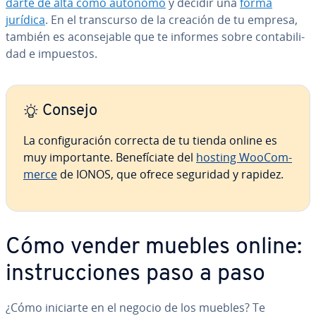
darte de alta como autónomo
y decidir una
forma
jurídica
. En el tra­n­s­cu­r­so de la creación de tu empresa,
también es aco­n­se­ja­ble que te informes sobre co­n­ta­bi­li­
dad e impuestos.
Consejo
La co­n­fi­gu­ra­ción correcta de tu tienda online es
muy im­po­r­ta­n­te. Be­ne­fí­cia­te del
hosting Woo­Co­m­
me­r­ce
de IONOS, que ofrece seguridad y rapidez.
Cómo vender muebles online:
in­s­tru­c­cio­nes paso a paso
¿Cómo iniciarte en el negocio de los muebles? Te