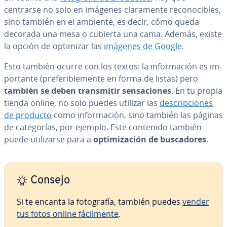
centrarse no solo en imágenes cla­ra­me­n­te re­co­no­ci­bles,
sino también en el ambiente, es decir, cómo queda
decorada una mesa o cubierta una cama. Además, existe
la opción de optimizar las
imágenes de Google
.
Esto también ocurre con los textos: la in­fo­r­ma­ción es im­
po­r­ta­n­te (pre­fe­ri­ble­me­n­te en forma de listas) pero
también se deben tra­n­s­mi­tir se­n­sa­cio­nes
. En tu propia
tienda online, no solo puedes utilizar las
de­s­cri­p­cio­nes
de producto
como in­fo­r­ma­ción, sino también las páginas
de ca­te­go­rías, por ejemplo. Este contenido también
puede uti­li­zar­se para a
op­ti­mi­za­ción de bu­s­ca­do­res
.
Consejo
Si te encanta la fo­to­gra­fía, también puedes
vender
tus fotos online fá­ci­l­me­n­te
.