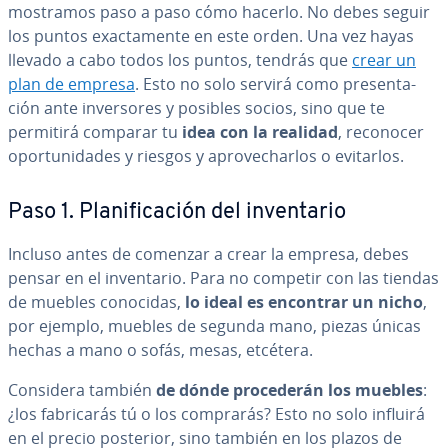
mostramos paso a paso cómo hacerlo. No debes seguir
los puntos exac­ta­me­n­te en este orden. Una vez hayas
llevado a cabo todos los puntos, tendrás que
crear un
plan de empresa
. Esto no solo servirá como pre­se­n­ta­
ción ante in­ve­r­so­res y posibles socios, sino que te
permitirá comparar tu
idea con la realidad
, reconocer
opo­r­tu­ni­da­des y riesgos y apro­ve­char­los o evitarlos.
Paso 1. Pla­ni­fi­ca­ción del in­ve­n­ta­rio
Incluso antes de comenzar a crear la empresa, debes
pensar en el in­ve­n­ta­rio. Para no competir con las tiendas
de muebles conocidas,
lo ideal es encontrar un nicho
,
por ejemplo, muebles de segunda mano, piezas únicas
hechas a mano o sofás, mesas, etcétera.
Considera también
de dónde pro­ce­de­rán los muebles
:
¿los fa­bri­ca­rás tú o los comprarás? Esto no solo influirá
en el precio posterior, sino también en los plazos de