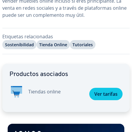
vender muebles online incluso si eres pri­n­ci­pia­n­te. La
venta en redes sociales y a través de pla­ta­fo­r­mas online
puede ser un co­m­ple­me­n­to muy útil.
Etiquetas re­la­cio­na­das
So­s­te­ni­bi­li­dad
Tienda Online
Tu­to­ria­les
Ir al menú principal
Productos asociados
Tiendas online
Ver tarifas