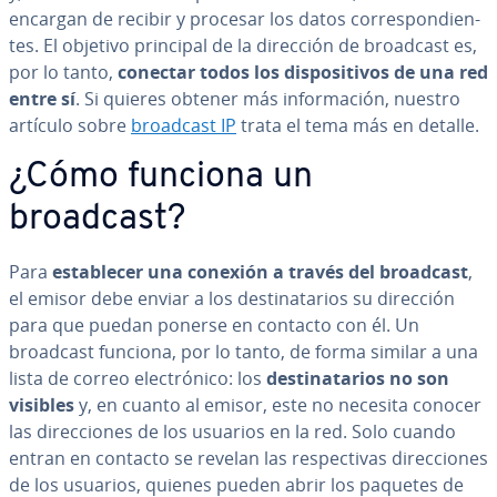
encargan de recibir y procesar los datos co­rre­s­po­n­die­n­
tes. El objetivo principal de la dirección de broadcast es,
por lo tanto,
conectar todos los di­s­po­si­ti­vos de una red
entre sí
. Si quieres obtener más in­fo­r­ma­ción, nuestro
artículo sobre
broadcast IP
trata el tema más en detalle.
¿Cómo funciona un
broadcast?
Para
es­ta­ble­cer una conexión a través del broadcast
,
el emisor debe enviar a los de­s­ti­na­ta­rios su dirección
para que puedan ponerse en contacto con él. Un
broadcast funciona, por lo tanto, de forma similar a una
lista de correo ele­c­tró­ni­co: los
de­s­ti­na­ta­rios no son
visibles
y, en cuanto al emisor, este no necesita conocer
las di­re­c­cio­nes de los usuarios en la red. Solo cuando
entran en contacto se revelan las re­s­pe­c­ti­vas di­re­c­cio­nes
de los usuarios, quienes pueden abrir los paquetes de