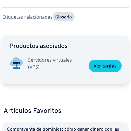
Etiquetas re­la­cio­na­das
Glosario
Ir al menú principal
Productos asociados
Se­r­vi­do­res virtuales
Ver tarifas
(VPS)
Artículos Favoritos
Co­m­pra­ve­n­ta de dominios: cómo ganar dinero con las