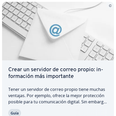
Crear un servidor de correo propio: in­
fo­r­ma­ción más im­po­r­ta­n­te
Tener un servidor de correo propio tiene muchas
ventajas. Por ejemplo, ofrece la mejor pro­te­c­ción
posible para tu co­mu­ni­ca­ción digital. Sin embargo,
si no se utiliza con cuidado, también pueden surgir
Guía
problemas. Te ex­pli­ca­mos cuándo es buena idea