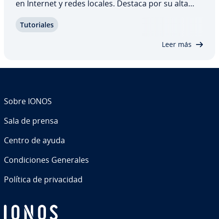
en Internet y redes locales. Destaca por su alta
calidad de sonido, baja latencia y elevados es­tá­n­
Tu­to­ria­les
da­res de seguridad. En esta guía de­s­cu­bri­rás qué
re­qui­si­tos necesita un servidor de…
Leer más
Sobre IONOS
Sala de prensa
Centro de ayuda
Co­n­di­cio­nes Generales
Política de pri­va­ci­dad