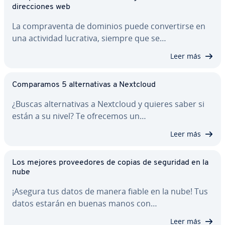
di­re­c­cio­nes web
La co­m­pra­ve­n­ta de dominios puede co­n­ve­r­ti­r­se en
una actividad lucrativa, siempre que se…
Leer más
Co­m­pa­ra­mos 5 al­te­r­na­ti­vas a Nextcloud
¿Buscas al­te­r­na­ti­vas a Nextcloud y quieres saber si
están a su nivel? Te ofrecemos un…
Leer más
Los mejores pro­vee­do­res de copias de seguridad en la
nube
¡Asegura tus datos de manera fiable en la nube! Tus
datos estarán en buenas manos con…
Leer más