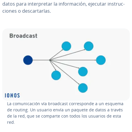
datos para in­te­r­pre­tar la in­fo­r­ma­ción, ejecutar in­s­tru­c­
cio­nes o de­s­ca­r­tar­las.
La co­mu­ni­ca­ción vía broadcast co­rre­s­po­n­de a un esquema
de routing. Un usuario envía un paquete de datos a través
de la red, que se comparte con todos los usuarios de esta
red.