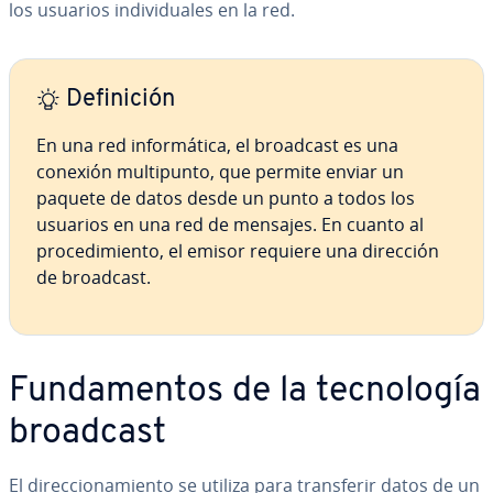
los usuarios in­di­vi­dua­les en la red.
De­fi­ni­ción
En una red in­fo­r­má­ti­ca, el broadcast es una
conexión mu­l­ti­pu­n­to, que permite enviar un
paquete de datos desde un punto a todos los
usuarios en una red de mensajes. En cuanto al
pro­ce­di­mie­n­to, el emisor requiere una dirección
de broadcast.
Fu­n­da­me­n­tos de la te­c­no­lo­gía
broadcast
El di­re­c­cio­na­mie­n­to se utiliza para tra­n­s­fe­rir datos de un