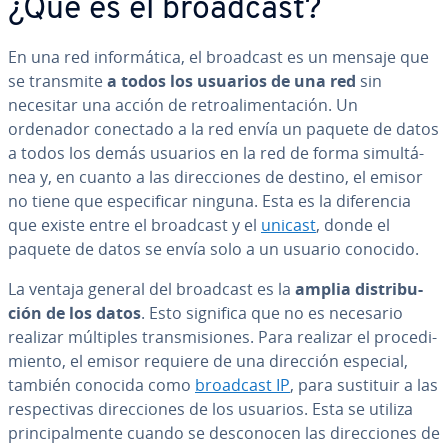
¿Qué es el broadcast?
En una red in­fo­r­má­ti­ca, el broadcast es un mensaje que
se transmite
a todos los usuarios de una red
sin
necesitar una acción de re­tro­ali­me­n­ta­ción. Un
ordenador conectado a la red envía un paquete de datos
a todos los demás usuarios en la red de forma si­mu­l­tá­
nea y, en cuanto a las di­re­c­cio­nes de destino, el emisor
no tiene que es­pe­ci­fi­car ninguna. Esta es la di­fe­re­n­cia
que existe entre el broadcast y el
unicast
, donde el
paquete de datos se envía solo a un usuario conocido.
La ventaja general del broadcast es la
amplia di­s­tri­bu­
ción de los datos
. Esto significa que no es necesario
realizar múltiples tra­n­s­mi­sio­nes. Para realizar el pro­ce­di­
mie­n­to, el emisor requiere de una dirección especial,
también conocida como
broadcast IP
, para sustituir a las
re­s­pe­c­ti­vas di­re­c­cio­nes de los usuarios. Esta se utiliza
pri­n­ci­pa­l­me­n­te cuando se de­s­co­no­cen las di­re­c­cio­nes de