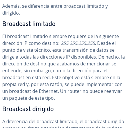
Además, se di­fe­re­n­cia entre broadcast limitado y
dirigido.
Broadcast limitado
El broadcast limitado siempre requiere de la siguiente
dirección IP como destino:
255.255.255.255
. Desde el
punto de vista técnico, esta tra­n­s­mi­sión de datos se
dirige a todas las di­re­c­cio­nes IP di­s­po­ni­bles. De hecho, la
dirección de destino que acabamos de mencionar se
entiende, sin embargo, como la dirección para el
broadcast en esta red. Este objetivo está siempre en la
propia red y, por esta razón, se puede im­ple­me­n­tar con
un broadcast de Ethernet. Un router no puede reenviar
un paquete de este tipo.
Broadcast dirigido
A di­fe­re­n­cia del broadcast limitado, el broadcast dirigido