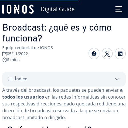
Digital Guide
Saltar al contenido principal
Broadcast: ¿qué es y cómo
funciona?
Equipo editorial de IONOS
Compartir 
Compar
C
05/11/2022
6 mins
Índice
A través del broadcast, los paquetes se pueden enviar
a
todos los usuarios
en las redes in­fo­r­má­ti­cas sin conocer
sus re­s­pe­c­ti­vas di­re­c­cio­nes, dado que cada red tiene una
dirección de broadcast reservada a la que se envía un
broadcast limitado o dirigido.