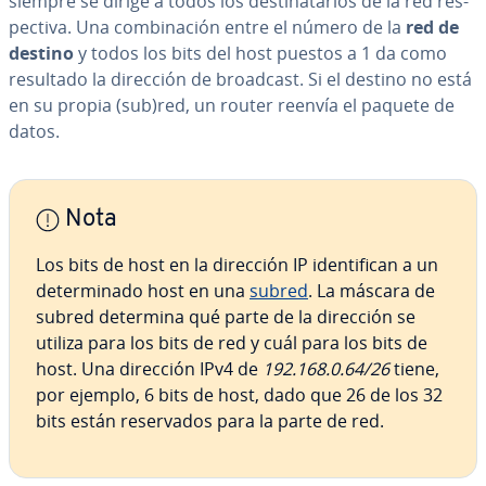
siempre se dirige a todos los de­s­ti­na­ta­rios de la red re­s­
pe­c­ti­va. Una co­m­bi­na­ción entre el número de la
red de
destino
y todos los bits del host puestos a 1 da como
resultado la dirección de broadcast. Si el destino no está
en su propia (sub)red, un router reenvía el paquete de
datos.
Nota
Los bits de host en la dirección IP ide­n­ti­fi­can a un
de­te­r­mi­na­do host en una
subred
. La máscara de
subred determina qué parte de la dirección se
utiliza para los bits de red y cuál para los bits de
host. Una dirección IPv4 de
192.168.0.64/26
tiene,
por ejemplo, 6 bits de host, dado que 26 de los 32
bits están re­se­r­va­dos para la parte de red.