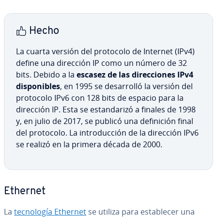
Hecho
La cuarta versión del protocolo de Internet (IPv4)
define una dirección IP como un número de 32
bits. Debido a la
escasez de las di­re­c­cio­nes IPv4
di­s­po­ni­bles
, en 1995 se de­sa­rro­lló la versión del
protocolo IPv6 con 128 bits de espacio para la
dirección IP. Esta se es­ta­n­da­ri­zó a finales de 1998
y, en julio de 2017, se publicó una de­fi­ni­ción final
del protocolo. La in­tro­du­c­ción de la dirección IPv6
se realizó en la primera década de 2000.
Ethernet
La
te­c­no­lo­gía Ethernet
se utiliza para es­ta­ble­cer una