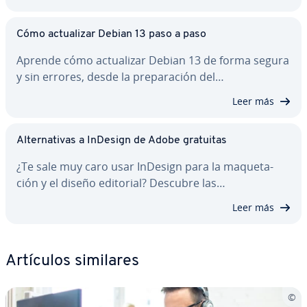
Cómo ac­tua­li­zar Debian 13 paso a paso
Aprende cómo ac­tua­li­zar Debian 13 de forma segura
y sin errores, desde la pre­pa­ra­ción del…
Leer más
Al­te­r­na­ti­vas a InDesign de Adobe gratuitas
¿Te sale muy caro usar InDesign para la ma­que­ta­
ción y el diseño editorial? Descubre las…
Leer más
Artículos similares