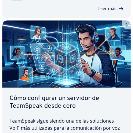
crear tu propio servidor de…
Leer más
Cómo co­n­fi­gu­rar un servidor de
TeamSpeak desde cero
TeamSpeak sigue siendo una de las so­lu­cio­nes
VoIP más uti­li­za­das para la co­mu­ni­ca­ción por voz