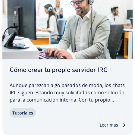
Cómo crear tu propio servidor IRC
Aunque parezcan algo pasados de moda, los chats
IRC siguen estando muy so­li­ci­ta­dos como solución
para la co­mu­ni­ca­ción interna. Con tu propio
servidor IRC, podrás crear la base perfecta para
Tu­to­ria­les
es­tru­c­tu­ras IRC in­di­vi­dua­les a las que solo pueden
acceder personas au­to­ri­za­das a salvo de…
Leer más