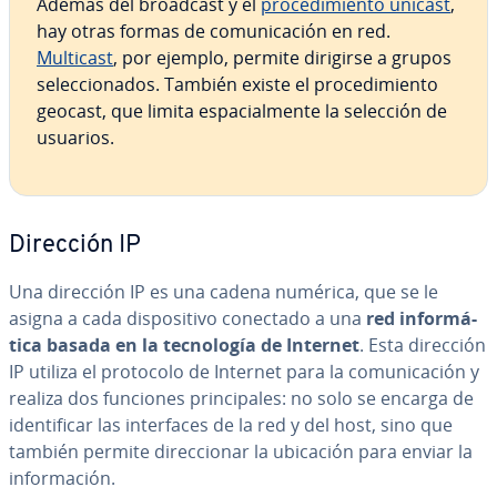
Además del broadcast y el
pro­ce­di­mie­n­to unicast
,
hay otras formas de co­mu­ni­ca­ción en red.
Multicast
, por ejemplo, permite dirigirse a grupos
se­le­c­cio­na­dos. También existe el pro­ce­di­mie­n­to
geocast, que limita es­pa­cia­l­me­n­te la selección de
usuarios.
Dirección IP
Una dirección IP es una cadena numérica, que se le
asigna a cada di­s­po­si­ti­vo conectado a una
red in­fo­r­má­
ti­ca basada en la te­c­no­lo­gía de Internet
. Esta dirección
IP utiliza el protocolo de Internet para la co­mu­ni­ca­ción y
realiza dos funciones pri­n­ci­pa­les: no solo se encarga de
ide­n­ti­fi­car las in­te­r­fa­ces de la red y del host, sino que
también permite di­re­c­cio­nar la ubicación para enviar la
in­fo­r­ma­ción.