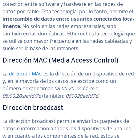
conexión entre software y hardware en las redes de
datos por cable. Esta te­c­no­lo­gía, por lo tanto, permite el
in­te­r­ca­m­bio de datos entre usuarios co­ne­c­ta­dos lo­ca­
l­me­n­te
. No solo en las redes em­pre­sa­ria­les, sino
también en las do­mé­s­ti­cas, Ethernet es la te­c­no­lo­gía que
se utiliza con mayor fre­cue­n­cia en las redes cableadas y
suele ser la base de las intranets.
Dirección MAC (Media Access Control)
La
dirección MAC
es la dirección de un di­s­po­si­ti­vo de red
y, en la mayoría de los casos, se escribe como un
número he­xa­de­ci­mal:
08-00-20-ae-fd-7e
o
08:00:20:ae:fd:7e
(también:
080020aefd7e
)
Dirección broadcast
La dirección broadcast permite enviar los paquetes de
datos e in­fo­r­ma­ción a todos los di­s­po­si­ti­vos de una red
y, en cuanto a los co­m­po­ne­n­tes de la red, estos se