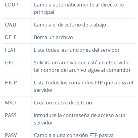
CDUP
Cambia au­to­má­ti­ca­me­n­te al di­re­c­to­rio
principal
CWD
Cambia el di­re­c­to­rio de trabajo
DELE
Borra un archivo
FEAT
Lista todas las funciones del servidor
GET
Solicita un archivo que esté en el servidor
(el nombre del archivo sigue al comando)
HELP
Lista todos los comandos FTP que utiliza el
servidor
MKD
Crea un nuevo di­re­c­to­rio
PASS
Introduce la co­n­tra­se­ña de acceso a un
servidor
PASV
Cambia a una conexión FTP pasiva