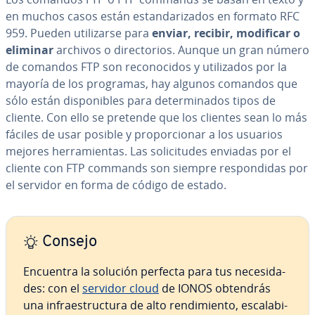
en muchos casos están es­ta­n­da­ri­za­dos en formato RFC
959. Pueden uti­li­zar­se para
enviar, recibir, modificar o
eliminar
archivos o di­re­c­to­rios. Aunque un gran número
de comandos FTP son re­co­no­ci­dos y uti­li­za­dos por la
mayoría de los programas, hay algunos comandos que
sólo están di­s­po­ni­bles para de­te­r­mi­na­dos tipos de
cliente. Con ello se pretende que los clientes sean lo más
fáciles de usar posible y pro­po­r­cio­nar a los usuarios
mejores he­rra­mie­n­tas. Las so­li­ci­tu­des enviadas por el
cliente con FTP commands son siempre re­s­po­n­di­das por
el servidor en forma de código de estado.
Consejo
Encuentra la solución perfecta para tus ne­ce­si­da­
des: con el
servidor cloud
de IONOS obtendrás
una in­frae­s­tru­c­tu­ra de alto re­n­di­mie­n­to, es­ca­la­bi­