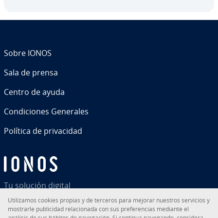
Sobre IONOS
Sala de prensa
Centro de ayuda
Co­n­di­cio­nes Generales
Política de pri­va­ci­dad
Tu solución digital
Uti­li­za­mos cookies propias y de terceros para mejorar nuestros servicios y
mostrarle pu­bli­ci­dad re­la­cio­na­da con sus pre­fe­re­n­cias mediante el
análisis de sus hábitos de na­ve­ga­ción. Si continua navegando, co­n­si­de­ra­