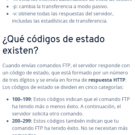
-p: cambia la tra­n­s­fe­re­n­cia a modo pasivo.
-v: obtiene todas las re­s­pue­s­tas del servidor,
incluidas las es­ta­dí­s­ti­cas de tra­n­s­fe­re­n­cia.
¿Qué códigos de estado
existen?
Cuando envías comandos FTP, el servidor responde con
un código de estado, que está formado por un número
de tres dígitos y se envía en forma de
respuesta HTTP
.
Los códigos de estado se dividen en cinco ca­te­go­rías:
100–199:
Estos códigos indican que el comando FTP
ha tenido más o menos éxito. A co­n­ti­nua­ción, el
servidor solicita otro comando.
200–299:
Estos códigos también indican que tu
comando FTP ha tenido éxito. No se necesitan más