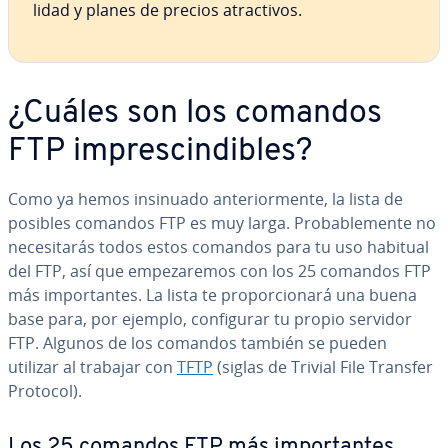
li­dad y planes de precios atra­c­ti­vos.
¿Cuáles son los comandos
FTP im­pre­s­ci­n­di­bles?
Como ya hemos insinuado an­te­rio­r­me­n­te, la lista de
posibles comandos FTP es muy larga. Pro­ba­ble­me­n­te no
ne­ce­si­ta­rás todos estos comandos para tu uso habitual
del FTP, así que em­pe­za­re­mos con los 25 comandos FTP
más im­po­r­ta­n­tes. La lista te pro­po­r­cio­na­rá una buena
base para, por ejemplo, co­n­fi­gu­rar tu propio servidor
FTP. Algunos de los comandos también se pueden
utilizar al trabajar con
TFTP
(siglas de Trivial File Transfer
Protocol).
Los 25 comandos FTP más im­po­r­ta­n­tes