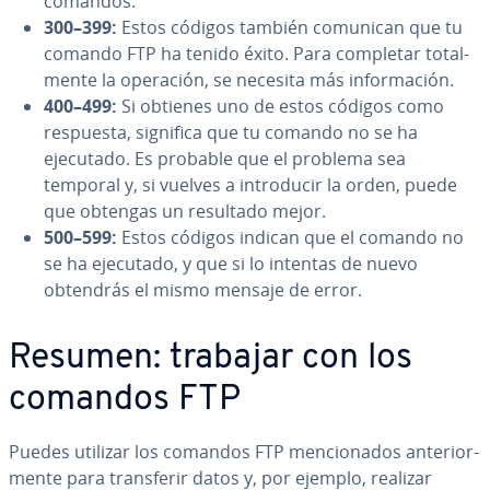
comandos.
300–399:
Estos códigos también comunican que tu
comando FTP ha tenido éxito. Para completar to­ta­l­
me­n­te la operación, se necesita más in­fo­r­ma­ción.
400–499:
Si obtienes uno de estos códigos como
respuesta, significa que tu comando no se ha
ejecutado. Es probable que el problema sea
temporal y, si vuelves a in­tro­du­cir la orden, puede
que obtengas un resultado mejor.
500–599:
Estos códigos indican que el comando no
se ha ejecutado, y que si lo intentas de nuevo
obtendrás el mismo mensaje de error.
Resumen: trabajar con los
comandos FTP
Puedes utilizar los comandos FTP me­n­cio­na­dos an­te­rio­r­
me­n­te para tra­n­s­fe­rir datos y, por ejemplo, realizar