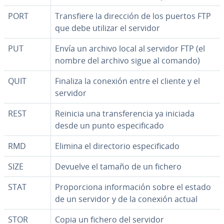
PORT
Tra­n­s­fie­re la dirección de los puertos FTP
que debe utilizar el servidor
PUT
Envía un archivo local al servidor FTP (el
nombre del archivo sigue al comando)
QUIT
Finaliza la conexión entre el cliente y el
servidor
REST
Reinicia una tra­n­s­fe­re­n­cia ya iniciada
desde un punto es­pe­ci­fi­ca­do
RMD
Elimina el di­re­c­to­rio es­pe­ci­fi­ca­do
SIZE
Devuelve el tamaño de un fichero
STAT
Pro­po­r­cio­na in­fo­r­ma­ción sobre el estado
de un servidor y de la conexión actual
STOR
Copia un fichero del servidor