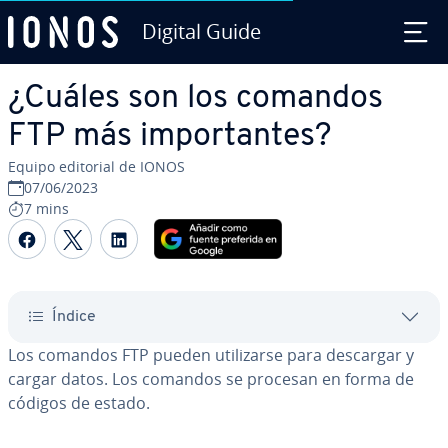
Digital Guide
Saltar al contenido principal
¿Cuáles son los comandos
FTP más im­po­r­ta­n­tes?
Equipo editorial de IONOS
07/06/2023
7 mins
Compartir Facebook
Compartir Twitter
Compartir LinkedIn
Índice
Los comandos FTP pueden uti­li­zar­se para descargar y
cargar datos. Los comandos se procesan en forma de
códigos de estado.