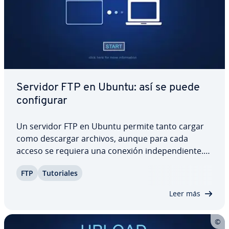
Servidor FTP en Ubuntu: así se puede
co­n­fi­gu­rar
Un servidor FTP en Ubuntu permite tanto cargar
como descargar archivos, aunque para cada
acceso se requiera una conexión in­de­pe­n­die­n­te.
En este tutorial, te ofrecemos in­fo­r­ma­ción
FTP
Tu­to­ria­les
detallada para instalar un servidor FTP en Ubuntu
paso a paso, pero también sobre su co­n­fi­gu­ra­ción
Leer más
y…