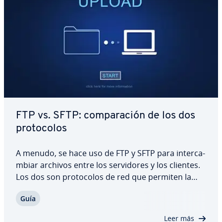
FTP vs. SFTP: co­m­pa­ra­ción de los dos
pro­to­co­los
A menudo, se hace uso de FTP y SFTP para in­te­r­ca­
m­biar archivos entre los se­r­vi­do­res y los clientes.
Los dos son pro­to­co­los de red que permiten la
tra­n­s­fe­re­n­cia de datos a través de las redes IP. Te
Guía
ex­pli­ca­mos cuáles son las di­fe­re­n­cias entre FTP y
SFTP, además de aclarar qué…
Leer más