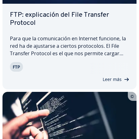
FTP: ex­pli­ca­ción del File Transfer
Protocol
Para que la co­mu­ni­ca­ción en Internet funcione, la
red ha de ajustarse a ciertos pro­to­co­los. El File
Transfer Protocol es el que nos permite cargar
archivos en un servidor y luego volver a de­s­ca­r­gar­
FTP
los. La creación de páginas web es uno de los
ámbitos donde el FTP tiene especial…
Leer más