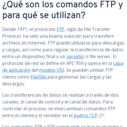
¿Qué son los comandos FTP y
para qué se utilizan?
Desde 1971, el protocolo
FTP
, sigla de File Transfer
Protocol, ha sido una buena solución para tra­n­s­fe­rir
archivos en Internet. FTP puede uti­li­zar­se para descargas
y cargas, así como para regular la tra­n­s­fe­re­n­cia de datos
entre un di­s­po­si­ti­vo final y un
servidor
o file server. El
protocolo de red se define en RFC 959 y opera en la
capa
de apli­ca­ción
del
modelo OSI
. Se pueden utilizar FTP
clients como
FileZilla
para gestionar las cargas y las
descargas.
Las tra­n­s­fe­re­n­cias de datos se realizan a través de dos
canales: el canal de control y el canal de datos. Para
controlar el proceso, se in­te­r­ca­m­bian comandos FTP
entre el cliente y el servidor en el
puerto TCP
21.
Los comandos FTP o FTP commands se basan en texto y