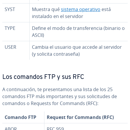
SYST
Muestra qué
sistema operativo
está
instalado en el servidor
TYPE
Define el modo de tra­n­s­fe­re­n­cia (binario o
ASCII)
USER
Cambia el usuario que accede al servidor
(y solicita co­n­tra­se­ña)
Los comandos FTP y sus RFC
A co­n­ti­nua­ción, te pre­se­n­ta­mos una lista de los 25
comandos FTP más im­po­r­ta­n­tes y sus so­li­ci­tu­des de
comandos o Requests for Commands (RFC):
Comando FTP
Request for Commands (RFC)
ABOR
RFC 959