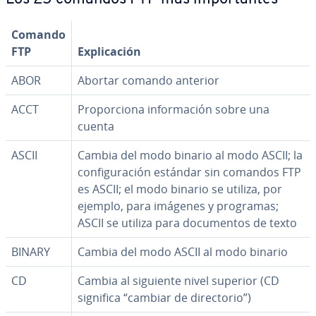
Comando
FTP
Ex­pli­ca­ción
ABOR
Abortar comando anterior
ACCT
Pro­po­r­cio­na in­fo­r­ma­ción sobre una
cuenta
ASCII
Cambia del modo binario al modo ASCII; la
co­n­fi­gu­ra­ción estándar sin comandos FTP
es ASCII; el modo binario se utiliza, por
ejemplo, para imágenes y programas;
ASCII se utiliza para do­cu­me­n­tos de texto
BINARY
Cambia del modo ASCII al modo binario
CD
Cambia al siguiente nivel superior (CD
significa “cambiar de di­re­c­to­rio”)