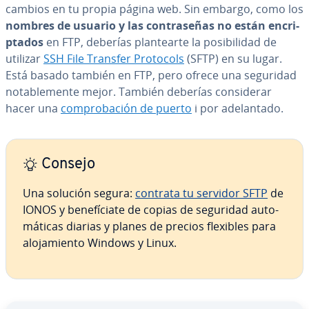
cambios en tu propia página web. Sin embargo, como los
nombres de usuario y las co­n­tra­se­ñas no están en­cri­
p­ta­dos
en FTP, deberías pla­n­tear­te la po­si­bi­li­dad de
utilizar
SSH File Transfer Protocols
(SFTP) en su lugar.
Está basado también en FTP, pero ofrece una seguridad
no­ta­ble­me­n­te mejor. También deberías co­n­si­de­rar
hacer una
co­m­pro­ba­ción de puerto
i por ade­la­n­ta­do.
Consejo
Una solución segura:
contrata tu servidor SFTP
de
IONOS y be­ne­fí­cia­te de copias de seguridad au­to­
má­ti­cas diarias y planes de precios flexibles para
alo­ja­mie­n­to Windows y Linux.
Ir al menú principal