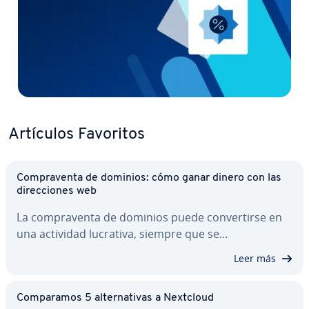
Artículos Favoritos
Co­m­pra­ve­n­ta de dominios: cómo ganar dinero con las
di­re­c­cio­nes web
La co­m­pra­ve­n­ta de dominios puede co­n­ve­r­ti­r­se en
una actividad lucrativa, siempre que se…
Leer más
Co­m­pa­ra­mos 5 al­te­r­na­ti­vas a Nextcloud