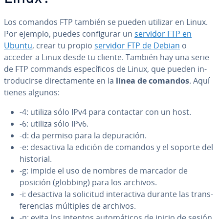
Los comandos FTP también se pueden utilizar en Linux.
Por ejemplo, puedes co­n­fi­gu­rar un
servidor FTP en
Ubuntu
, crear tu propio
servidor FTP de Debian
o
acceder a Linux desde tu cliente. También hay una serie
de FTP commands es­pe­cí­fi­cos de Linux, que pueden in­
tro­du­ci­r­se di­re­c­ta­me­n­te en la
línea de comandos
. Aquí
tienes algunos:
-4: utiliza sólo IPv4 para contactar con un host.
-6: utiliza sólo IPv6.
-d: da permiso para la de­pu­ra­ción.
-e: desactiva la edición de comandos y el soporte del
historial.
-g: impide el uso de nombres de marcador de
posición (globbing) para los archivos.
-i: desactiva la solicitud in­ter­ac­ti­va durante las tra­n­s­
fe­re­n­cias múltiples de archivos.
-n: evita los intentos au­to­má­ti­cos de inicio de sesión.