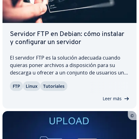
Servidor FTP en Debian: cómo instalar
y co­n­fi­gu­rar un servidor
El servidor FTP es la solución adecuada cuando
quieras poner archivos a di­s­po­si­ción para su
descarga u ofrecer a un conjunto de usuarios una
pla­ta­fo­r­ma en la que almacenar o recuperar
FTP
Linux
Tu­to­ria­les
datos. La práctica te­c­no­lo­gía cliente-servidor
también desempeña un papel im­po­r­ta­n­te en el…
Leer más