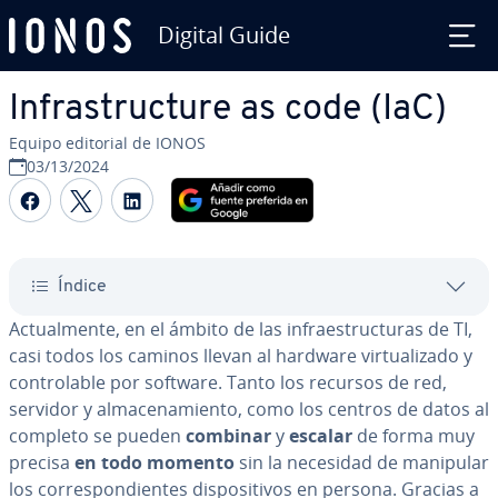
Digital Guide
Saltar al contenido principal
In­fra­s­tru­c­tu­re as code (IaC)
Equipo editorial de IONOS
03/13/2024
Compartir Facebook
Compartir Twitter
Compartir LinkedIn
Índice
Ac­tua­l­me­n­te, en el ámbito de las in­frae­s­tru­c­tu­ras de TI,
casi todos los caminos llevan al hardware vi­r­tua­li­za­do y
co­n­tro­la­ble por software. Tanto los recursos de red,
servidor y al­ma­ce­na­mie­n­to, como los centros de datos al
completo se pueden
combinar
y
escalar
de forma muy
precisa
en todo momento
sin la necesidad de manipular
los co­rre­s­po­n­die­n­tes di­s­po­si­ti­vos en persona. Gracias a