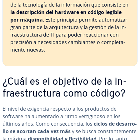
de la te­c­no­lo­gía de la in­fo­r­ma­ción que consiste en
la de­s­cri­p­ción del hardware en código legible
por máquina
. Este principio permite au­to­ma­ti­zar
gran parte de la ar­qui­te­c­tu­ra y la gestión de la in­
frae­s­tru­c­tu­ra de TI para poder reac­cio­nar con
precisión a ne­ce­si­da­des ca­m­bia­n­tes o co­m­ple­ta­
me­n­te nuevas.
¿Cuál es el objetivo de la in­
frae­s­tru­c­tu­ra como código?
El nivel de exigencia respecto a los productos de
software ha aumentado a ritmo ve­r­ti­gi­no­so en los
últimos años. Como co­n­se­cue­n­cia, los
ciclos de de­sa­rro­
llo se acortan cada vez más
y se busca co­n­s­ta­n­te­me­n­te
la máxima
di­s­po­ni­bi­li­dad y fle­xi­bi­li­dad
. Por lo tanto,