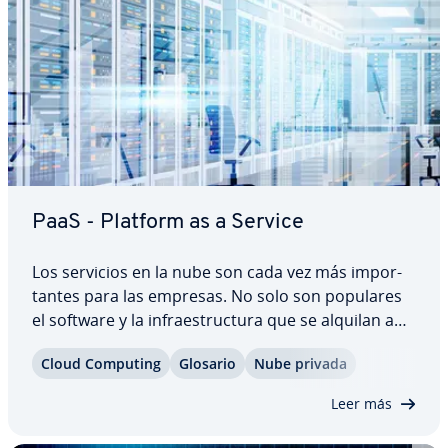
PaaS - Platform as a Service
Los servicios en la nube son cada vez más im­po­r­
ta­n­tes para las empresas. No solo son populares
el software y la in­frae­s­tru­c­tu­ra que se alquilan a
través de la nube del proveedor (IaaS e IaaS), sino
Cloud Computing
Glosario
Nube privada
también las pla­ta­fo­r­mas basadas en la nube para
el de­sa­rro­llo de nuevas…
Leer más