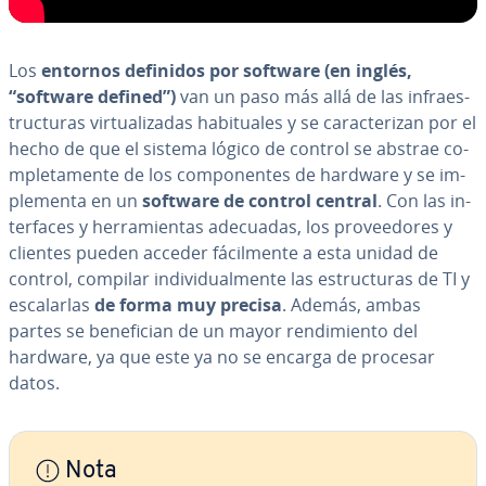
Los
entornos definidos por software (en inglés,
“software defined”)
van un paso más allá de las in­frae­s­
tru­c­tu­ras vi­r­tua­li­za­das ha­bi­tua­les y se ca­ra­c­te­ri­zan por el
hecho de que el sistema lógico de control se abstrae co­
m­ple­ta­me­n­te de los co­m­po­ne­n­tes de hardware y se im­
ple­me­n­ta en un
software de control central
. Con las in­
te­r­fa­ces y he­rra­mie­n­tas adecuadas, los pro­vee­do­res y
clientes pueden acceder fá­ci­l­me­n­te a esta unidad de
control, compilar in­di­vi­dua­l­me­n­te las es­tru­c­tu­ras de TI y
es­ca­lar­las
de forma muy precisa
. Además, ambas
partes se be­ne­fi­cian de un mayor re­n­di­mie­n­to del
hardware, ya que este ya no se encarga de procesar
datos.
Nota