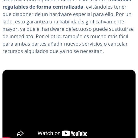
re­gu­la­bles de forma ce­n­tra­li­za­da
, evi­tá­n­do­les tener
que disponer de un hardware especial para ello. Por un
lado, esto garantiza una fia­bi­li­dad si­g­ni­fi­ca­ti­va­me­n­te
mayor, ya que el hardware de­fe­c­tuo­so puede su­s­ti­tui­r­se
de inmediato. Por el otro, también es mucho más fácil
para ambas partes añadir nuevos servicios o cancelar
recursos al­qui­la­dos que ya no se necesitan.