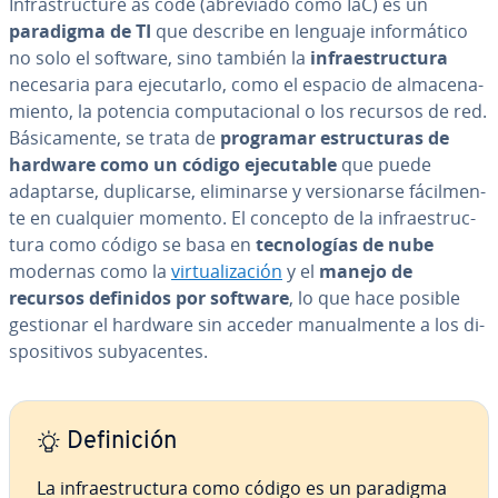
In­fra­s­tru­c­tu­re as code (abreviado como IaC) es un
paradigma de TI
que describe en lenguaje in­fo­r­má­ti­co
no solo el software, sino también la
in­frae­s­tru­c­tu­ra
necesaria para eje­cu­tar­lo, como el espacio de al­ma­ce­na­
mie­n­to, la potencia co­mpu­tacio­nal o los recursos de red.
Bá­si­ca­me­n­te, se trata de
programar es­tru­c­tu­ras de
hardware como un código eje­cu­ta­ble
que puede
adaptarse, du­pli­car­se, eli­mi­nar­se y ve­r­sio­nar­se fá­ci­l­me­n­
te en cualquier momento. El concepto de la in­frae­s­tru­c­
tu­ra como código se basa en
te­c­no­lo­gías de nube
modernas como la
vi­r­tua­li­za­ción
y el
manejo de
recursos definidos por software
, lo que hace posible
gestionar el hardware sin acceder ma­nua­l­me­n­te a los di­
s­po­si­ti­vos su­b­ya­ce­n­tes.
De­fi­ni­ción
La in­frae­s­tru­c­tu­ra como código es un paradigma