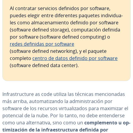
Al contratar servicios definidos por software,
puedes elegir entre di­fe­re­n­tes paquetes in­di­vi­dua­
les como al­ma­ce­na­mie­n­to definido por software
(software defined storage), co­mpu­tación definida
por software (software defined computing) o
redes definidas por software
(software defined ne­t­wo­r­ki­ng), y el paquete
completo
centro de datos definido por software
(software defined data center).
In­fra­s­tru­c­tu­re as code utiliza las técnicas me­n­cio­na­das
más arriba, au­to­ma­ti­za­n­do la ad­mi­ni­s­tra­ción por
software de los recursos vi­r­tua­li­za­dos para maximizar el
potencial de la nube. Por lo tanto, no debe en­te­n­de­r­se
como una al­te­r­na­ti­va, sino como un
co­m­ple­me­n­to u op­
ti­mi­za­ción de la in­frae­s­tru­c­tu­ra definida por