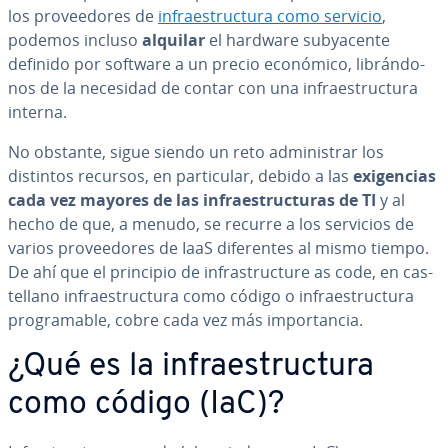
los pro­vee­do­res de
in­frae­s­tru­c­tu­ra como servicio
,
podemos incluso
alquilar
el hardware su­b­ya­ce­n­te
definido por software a un precio económico, li­brá­n­do­
nos de la necesidad de contar con una in­frae­s­tru­c­tu­ra
interna.
No obstante, sigue siendo un reto ad­mi­ni­s­trar los
distintos recursos, en pa­r­ti­cu­lar, debido a las
exi­ge­n­cias
cada vez mayores de las in­frae­s­tru­c­tu­ras de TI
y al
hecho de que, a menudo, se recurre a los servicios de
varios pro­vee­do­res de IaaS di­fe­re­n­tes al mismo tiempo.
De ahí que el principio de in­fra­s­tru­c­tu­re as code, en ca­s­
te­llano in­frae­s­tru­c­tu­ra como código o in­frae­s­tru­c­tu­ra
pro­gra­ma­ble, cobre cada vez más im­po­r­ta­n­cia.
¿Qué es la in­frae­s­tru­c­tu­ra
como código (IaC)?