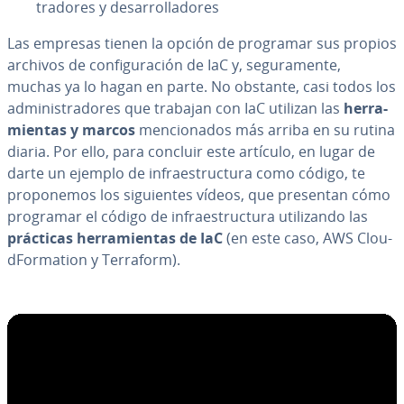
tra­do­res y de­sa­rro­lla­do­res
Las empresas tienen la opción de programar sus propios
archivos de co­n­fi­gu­ra­ción de IaC y, se­gu­ra­me­n­te,
muchas ya lo hagan en parte. No obstante, casi todos los
ad­mi­ni­s­tra­do­res que trabajan con IaC utilizan las
he­rra­
mie­n­tas y marcos
me­n­cio­na­dos más arriba en su rutina
diaria. Por ello, para concluir este artículo, en lugar de
darte un ejemplo de in­frae­s­tru­c­tu­ra como código, te
pro­po­ne­mos los si­guie­n­tes vídeos, que presentan cómo
programar el código de in­frae­s­tru­c­tu­ra uti­li­za­n­do las
prácticas he­rra­mie­n­tas de IaC
(en este caso, AWS Clou­
d­Fo­r­ma­tion y Terraform).