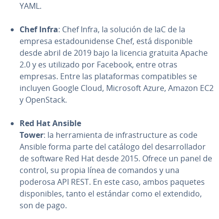
YAML.
Chef Infra
: Chef Infra, la solución de IaC de la
empresa es­ta­dou­ni­de­n­se Chef, está di­s­po­ni­ble
desde abril de 2019 bajo la licencia gratuita Apache
2.0 y es utilizado por Facebook, entre otras
empresas. Entre las pla­ta­fo­r­mas co­m­pa­ti­bles se
incluyen Google Cloud, Microsoft Azure, Amazon EC2
y OpenStack.
Red Hat Ansible
Tower
: la he­rra­mie­n­ta de in­fra­s­tru­c­tu­re as code
Ansible forma parte del catálogo del de­sa­rro­lla­dor
de software Red Hat desde 2015. Ofrece un panel de
control, su propia línea de comandos y una
poderosa API REST. En este caso, ambos paquetes
di­s­po­ni­bles, tanto el estándar como el extendido,
son de pago.