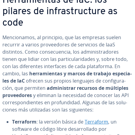
He­rra­mie­n­tas de IaC: los
pilares de in­fra­s­tru­c­tu­re as
code
Me­n­cio­na­mos, al principio, que las empresas suelen
recurrir a varios pro­vee­do­res de servicios de IaaS
distintos. Como co­n­se­cue­n­cia, los ad­mi­ni­s­tra­do­res
tienen que lidiar con las pa­r­ti­cu­la­ri­da­des y, sobre todo,
con las di­fe­re­n­tes in­te­r­fa­ces de cada pla­ta­fo­r­ma. En
cambio, las
he­rra­mie­n­tas y marcos de trabajo es­pe­cia­
les de IaC
ofrecen sus propios lenguajes de co­n­fi­gu­ra­
ción, que permiten
ad­mi­ni­s­trar recursos de múltiples
pro­vee­do­res
y eliminan la necesidad de conocer las API
co­rre­s­po­n­die­n­tes en pro­fu­n­di­dad. Algunas de las so­lu­
cio­nes más uti­li­za­das son las si­guie­n­tes:
Terraform
: la versión básica de
Terraform
, un
software de código libre de­sa­rro­lla­do por