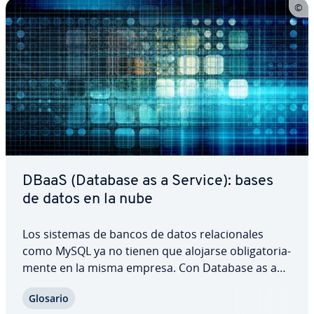
DBaaS (Database as a Service): bases
de datos en la nube
Los sistemas de bancos de datos re­la­cio­na­les
como MySQL ya no tienen que alojarse obli­ga­to­ria­
me­n­te en la misma empresa. Con Database as a
Service, abreviado DBaaS, se almacenan una o
Glosario
más bases de datos en la nube, lo cual ahorra