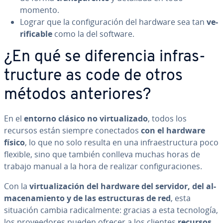
momento.
Lograr que la co­n­fi­gu­ra­ción del hardware sea tan
ve­
ri­fi­ca­ble
como la del software.
¿En qué se di­fe­re­n­cia in­fra­s­
tru­c­tu­re as code de otros
métodos an­te­rio­res?
En el
entorno clásico no vi­r­tua­li­za­do
, todos los
recursos están siempre co­ne­c­ta­dos
con el hardware
físico
, lo que no solo resulta en una in­frae­s­tru­c­tu­ra poco
flexible, sino que también conlleva muchas horas de
trabajo manual a la hora de realizar co­n­fi­gu­ra­cio­nes.
Con la
vi­r­tua­li­za­ción del hardware del servidor, del al­
ma­ce­na­mie­n­to y de las es­tru­c­tu­ras de red
, esta
situación cambia ra­di­ca­l­me­n­te: gracias a esta te­c­no­lo­gía,
los pro­vee­do­res pueden ofrecer a los clientes
recursos