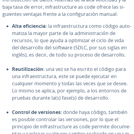
baja tasa de error, in­fra­s­tru­c­tu­re as code ofrece las si­
guie­n­tes ventajas frente a la co­n­fi­gu­ra­ción manual:
Alta efi­cie­n­cia
: la in­frae­s­tru­c­tu­ra como código au­to­
ma­ti­za la mayor parte de la ad­mi­ni­s­tra­ción de
recursos, lo que ayuda a optimizar el ciclo de vida
del de­sa­rro­llo del software (SDLC, por sus siglas en
inglés), es decir, de todo su proceso de de­sa­rro­llo.
Re­uti­li­za­ción
: una vez se ha escrito el código para
una in­frae­s­tru­c­tu­ra, este se puede ejecutar en
cualquier momento y todas las veces que se desee.
Lo mismo se aplica, por ejemplo, a los entornos de
pruebas durante la(s) fase(s) de de­sa­rro­llo.
Control de versiones
: donde haya código, también
es posible controlar las versiones, por lo que el
principio de in­fra­s­tru­c­tu­re as code permite do­cu­me­
n­tar y rastrear cualquier cambio realizado en una in­