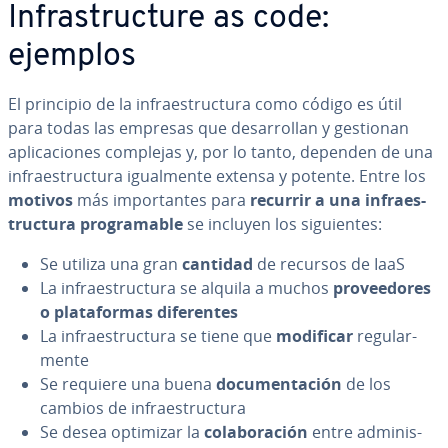
In­fra­s­tru­c­tu­re as code:
ejemplos
El principio de la in­frae­s­tru­c­tu­ra como código es útil
para todas las empresas que de­sa­rro­llan y gestionan
apli­ca­cio­nes complejas y, por lo tanto, dependen de una
in­frae­s­tru­c­tu­ra igua­l­me­n­te extensa y potente. Entre los
motivos
más im­po­r­ta­n­tes para
recurrir a una in­frae­s­
tru­c­tu­ra pro­gra­ma­ble
se incluyen los si­guie­n­tes:
Se utiliza una gran
cantidad
de recursos de IaaS
La in­frae­s­tru­c­tu­ra se alquila a muchos
pro­vee­do­res
o pla­ta­fo­r­mas di­fe­re­n­tes
La in­frae­s­tru­c­tu­ra se tiene que
modificar
re­gu­la­r­
me­n­te
Se requiere una buena
do­cu­me­n­ta­ción
de los
cambios de in­frae­s­tru­c­tu­ra
Se desea optimizar la
co­la­bo­ra­ción
entre ad­mi­ni­s­