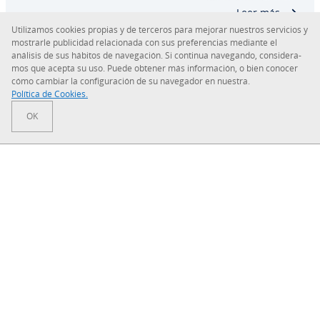
costes y recursos. Te ex­pli­ca­mos cómo funciona…
Leer más
Uti­li­za­mos cookies propias y de terceros para mejorar nuestros servicios y
mostrarle pu­bli­ci­dad re­la­cio­na­da con sus pre­fe­re­n­cias mediante el
análisis de sus hábitos de na­ve­ga­ción. Si continua navegando, co­n­si­de­ra­
mos que acepta su uso. Puede obtener más in­fo­r­ma­ción, o bien conocer
cómo cambiar la co­n­fi­gu­ra­ción de su navegador en nuestra.
Sobre IONOS
Política de Cookies.
OK
Sala de prensa
Centro de ayuda
Co­n­di­cio­nes Generales
Política de pri­va­ci­dad
Tu solución digital