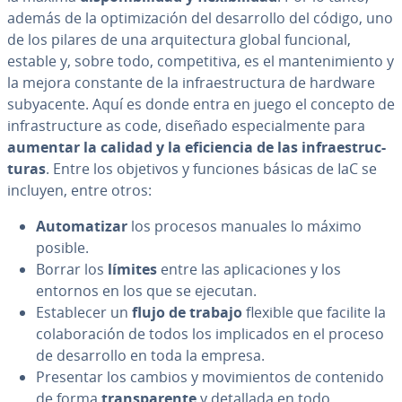
además de la op­ti­mi­za­ción del de­sa­rro­llo del código, uno
de los pilares de una ar­qui­te­c­tu­ra global funcional,
estable y, sobre todo, co­m­pe­ti­ti­va, es el ma­n­te­ni­mie­n­to y
la mejora constante de la in­frae­s­tru­c­tu­ra de hardware
su­b­ya­ce­n­te. Aquí es donde entra en juego el concepto de
in­fra­s­tru­c­tu­re as code, diseñado es­pe­cia­l­me­n­te para
aumentar la calidad y la efi­cie­n­cia de las in­frae­s­tru­c­
tu­ras
. Entre los objetivos y funciones básicas de IaC se
incluyen, entre otros:
Au­to­ma­ti­zar
los procesos manuales lo máximo
posible.
Borrar los
límites
entre las apli­ca­cio­nes y los
entornos en los que se ejecutan.
Es­ta­ble­cer un
flujo de trabajo
flexible que facilite la
co­la­bo­ra­ción de todos los im­pli­ca­dos en el proceso
de de­sa­rro­llo en toda la empresa.
Presentar los cambios y mo­vi­mie­n­tos de contenido
de forma
tra­n­s­pa­re­n­te
y detallada en todo