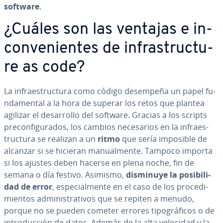
software
.
¿Cuáles son las ventajas e in­
co­n­ve­nie­n­tes de in­fra­s­tru­c­tu­
re as code?
La in­frae­s­tru­c­tu­ra como código desempeña un papel fu­
n­da­me­n­tal a la hora de superar los retos que plantea
agilizar el de­sa­rro­llo del software. Gracias a los scripts
pre­co­n­fi­gu­ra­dos, los cambios ne­ce­sa­rios en la in­frae­s­
tru­c­tu­ra se realizan a un
ritmo
que sería imposible de
alcanzar si se hicieran ma­nua­l­me­n­te. Tampoco importa
si los ajustes deben hacerse en plena noche, fin de
semana o día festivo. Asimismo,
disminuye la po­si­bi­li­
dad de error
, es­pe­cia­l­me­n­te en el caso de los pro­ce­di­
mie­n­tos ad­mi­ni­s­tra­ti­vos que se repiten a menudo,
porque no se pueden cometer errores ti­po­grá­fi­cos o de
in­tro­du­c­ción de datos. Además de la alta velocidad y la