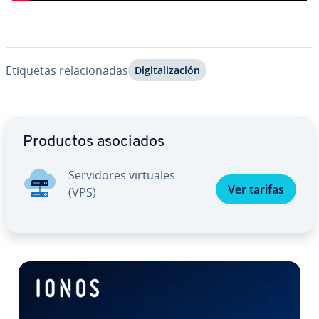
Etiquetas re­la­cio­na­das
Di­gi­ta­li­za­ción
Ir al menú principal
Productos asociados
Se­r­vi­do­res virtuales
Ver tarifas
(VPS)