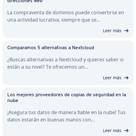
di­re­c­cio­nes web
La co­m­pra­ve­n­ta de dominios puede co­n­ve­r­ti­r­se en
una actividad lucrativa, siempre que se…
Leer más
Co­m­pa­ra­mos 5 al­te­r­na­ti­vas a Nextcloud
¿Buscas al­te­r­na­ti­vas a Nextcloud y quieres saber si
están a su nivel? Te ofrecemos un…
Leer más
Los mejores pro­vee­do­res de copias de seguridad en la
nube
¡Asegura tus datos de manera fiable en la nube! Tus
datos estarán en buenas manos con…
Leer más