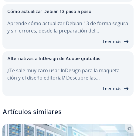
Cómo ac­tua­li­zar Debian 13 paso a paso
Aprende cómo ac­tua­li­zar Debian 13 de forma segura
y sin errores, desde la pre­pa­ra­ción del…
Leer más
Al­te­r­na­ti­vas a InDesign de Adobe gratuitas
¿Te sale muy caro usar InDesign para la ma­que­ta­
ción y el diseño editorial? Descubre las…
Leer más
Artículos similares