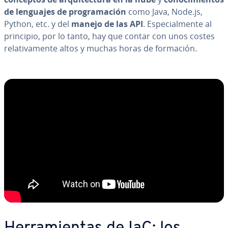
de lenguajes de pro­gra­ma­ción
como Java, Node.js,
Python, etc. y del
manejo de las API
. Es­pe­cia­l­me­n­te al
principio, por lo tanto, hay que contar con unos costes
re­la­ti­va­me­n­te altos y muchas horas de formación.