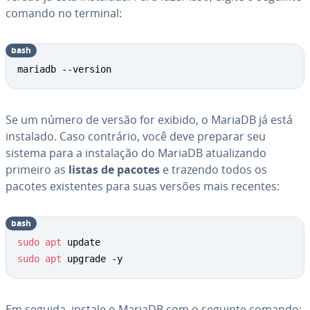
comando no terminal:
bash
mariadb --version
Se um número de versão for exibido, o MariaDB já está
instalado. Caso contrário, você deve preparar seu
sistema para a ins­ta­la­ção do MariaDB atu­a­li­zando
primeiro as
listas de pacotes
e trazendo todos os
pacotes exis­ten­tes para suas versões mais recentes:
bash
sudo
apt
sudo
apt
 upgrade -y
Em seguida, instale o MariaDB com o seguinte comando: