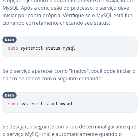
A opção
confirma au­to­ma­ti­ca­mente a ins­ta­la­ção do
-y
MySQL. Após a conclusão do processo, o serviço deve
iniciar por conta própria. Verifique se o MySQL está fun­
ci­o­nando cor­re­ta­mente checando seu status:
bash
sudo
 systemctl status mysql
Se o serviço aparecer como “inativo”, você pode iniciar o
banco de dados com o seguinte comando:
bash
sudo
 systemctl start mysql
Se desejar, o seguinte comando de terminal garante que
o serviço MySQL inicie au­to­ma­ti­ca­mente quando o