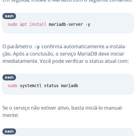
bash
sudo
apt
install
 mariadb-server -y
O parâmetro
confirma au­to­ma­ti­ca­mente a ins­ta­la­
-y
ção. Após a conclusão, o serviço MariaDB deve iniciar
ime­di­a­ta­mente. Você pode verificar o status atual com:
bash
sudo
 systemctl status mariadb
Se o serviço não estiver ativo, basta iniciá-lo ma­nu­al­
mente:
bash