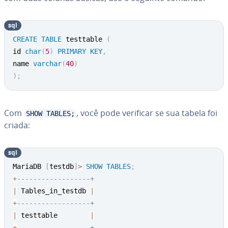
sql
CREATE
TABLE
 testtable 
(
id 
char
(
5
)
PRIMARY
KEY
,
name 
varchar
(
40
)
)
;
Com
, você pode verificar se sua tabela foi
SHOW TABLES;
criada:
sql
MariaDB 
[
testdb
]
>
SHOW
TABLES
;
+
------------------+
|
 Tables_in_testdb 
|
+
------------------+
|
 testtable        
|
+
------------------+