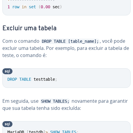
1
row
in
set
(
0.00
 sec
)
Excluir uma tabela
Com o comando
, você pode
DROP TABLE [table_name];
excluir uma tabela. Por exemplo, para excluir a tabela de
teste, o comando é:
sql
DROP
TABLE
 testtable
;
Em seguida, use
novamente para garantir
SHOW TABLES;
que sua tabela tenha sido excluída:
sql
MariaDB 
[
testdb
]
>
SHOW
TABLES
;