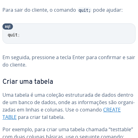
Para sair do cliente, o comando
pode ajudar:
quit;
sql
quit
;
Em seguida, pressione a tecla Enter para confirmar e sair
do cliente.
Criar uma tabela
Uma tabela é uma coleção es­tru­tu­rada de dados dentro
de um banco de dados, onde as in­for­ma­ções são or­ga­ni­
za­das em linhas e colunas. Use o comando
CREATE
TABLE
para criar tal tabela.
Por exemplo, para criar uma tabela chamada “testtable”
com duas colunas básicas, use o seguinte comando: