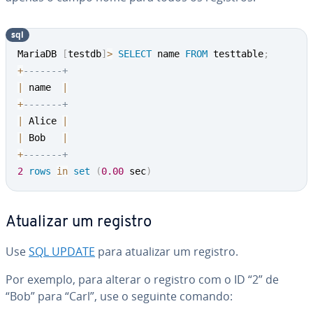
sql
MariaDB 
[
testdb
]
>
SELECT
 name 
FROM
 testtable
;
+
-------+
|
 name  
|
+
-------+
|
 Alice 
|
|
 Bob   
|
+
-------+
2
rows
in
set
(
0.00
 sec
)
Atualizar um registro
Use
SQL UPDATE
para atualizar um registro.
Por exemplo, para alterar o registro com o ID “2” de
“Bob” para “Carl”, use o seguinte comando: