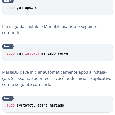
bash
sudo
 yum update
Em seguida, instale o MariaDB usando o seguinte
comando:
bash
sudo
 yum 
install
 mariadb-server
MariaDB deve iniciar au­to­ma­ti­ca­mente após a ins­ta­la­
ção. Se isso não acontecer, você pode iniciar o apli­ca­tivo
com o seguinte comando:
bash
sudo
 systemctl start mariadb