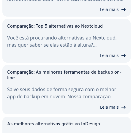
Leia mais
Com­pa­ra­ção: Top 5 al­ter­na­ti­vas ao Nextcloud
Você está pro­cu­rando al­ter­na­ti­vas ao Nextcloud,
mas quer saber se elas estão à altura?…
Leia mais
Com­pa­ra­ção: As melhores fer­ra­men­tas de backup on-
line
Salve seus dados de forma segura com o melhor
app de backup em nuvem. Nossa com­pa­ra­ção…
Leia mais
As melhores al­ter­na­ti­vas grátis ao InDesign