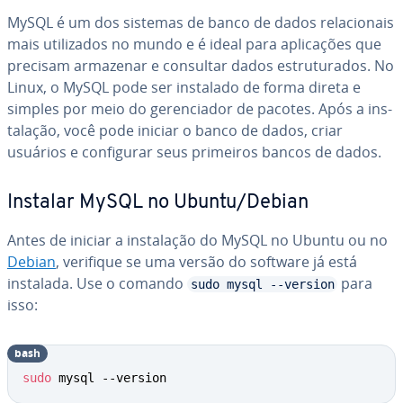
MySQL é um dos sistemas de banco de dados re­la­ci­o­nais
mais uti­li­za­dos no mundo e é ideal para apli­ca­ções que
precisam armazenar e consultar dados es­tru­tu­ra­dos. No
Linux, o MySQL pode ser instalado de forma direta e
simples por meio do ge­ren­ci­a­dor de pacotes. Após a ins­
ta­la­ção, você pode iniciar o banco de dados, criar
usuários e con­fi­gu­rar seus primeiros bancos de dados.
Instalar MySQL no Ubuntu/Debian
Antes de iniciar a ins­ta­la­ção do MySQL no Ubuntu ou no
Debian
, verifique se uma versão do software já está
instalada. Use o comando
para
sudo mysql --version
isso:
bash
sudo
 mysql --version