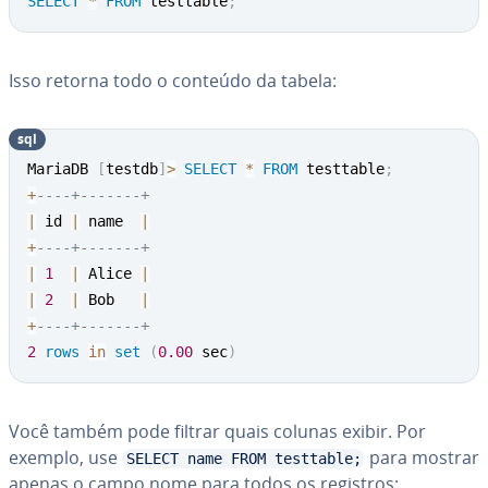
SELECT
*
FROM
 testtable
;
Isso retorna todo o conteúdo da tabela:
sql
MariaDB 
[
testdb
]
>
SELECT
*
FROM
 testtable
;
+
----+-------+
|
 id 
|
 name  
|
+
----+-------+
|
1
|
 Alice 
|
|
2
|
 Bob   
|
+
----+-------+
2
rows
in
set
(
0.00
 sec
)
Você também pode filtrar quais colunas exibir. Por
exemplo, use
para mostrar
SELECT name FROM testtable;
apenas o campo nome para todos os registros: