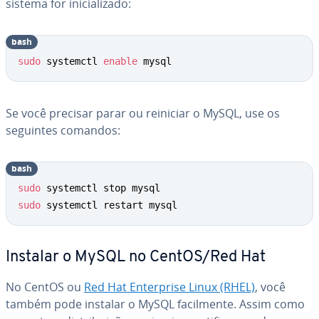
sistema for ini­ci­a­li­zado:
bash
sudo
 systemctl 
enable
 mysql
Se você precisar parar ou reiniciar o MySQL, use os
seguintes comandos:
bash
sudo
sudo
 systemctl restart mysql
Instalar o MySQL no CentOS/Red Hat
No CentOS ou
Red Hat En­ter­prise Linux (RHEL)
, você
também pode instalar o MySQL fa­cil­mente. Assim como