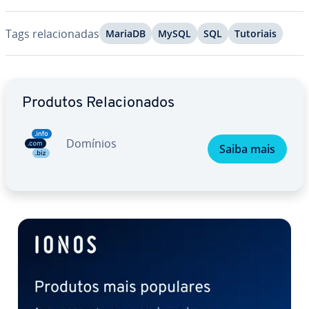
Tags re­la­ci­o­na­das
MariaDB
MySQL
SQL
Tutoriais
Ir para o menu principal
Produtos Re­la­ci­o­na­dos
Domínios
Saiba mais