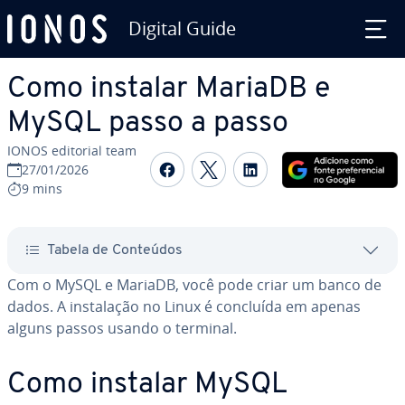
Digital Guide
Ir para o conteúdo principal
Como instalar MariaDB e
MySQL passo a passo
IONOS editorial team
Com­par­ti­lhar no Faceboo
Com­par­ti­lhar no Twi
Com­par­ti­lhar n
27/01/2026
9 mins
Tabela de Conteúdos
Com o MySQL e MariaDB, você pode criar um banco de
dados. A ins­ta­la­ção no Linux é concluída em apenas
alguns passos usando o terminal.
Como instalar MySQL