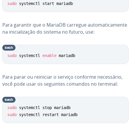
sudo
 systemctl start mariadb
Para garantir que o MariaDB carregue au­to­ma­ti­ca­mente
na ini­ci­a­li­za­ção do sistema no futuro, use:
bash
sudo
 systemctl 
enable
 mariadb
Para parar ou reiniciar o serviço conforme ne­ces­sá­rio,
você pode usar os seguintes comandos no terminal:
bash
sudo
sudo
 systemctl restart mariadb