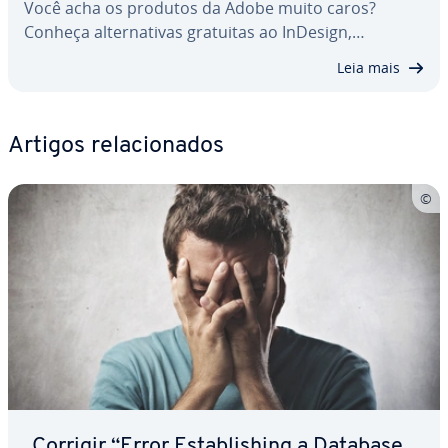
Você acha os produtos da Adobe muito caros?
Conheça al­ter­na­ti­vas gratuitas ao InDesign,…
Leia mais
Artigos re­la­ci­o­na­dos
Corrigir “Error Es­ta­blishing a Database