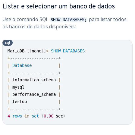
Listar e se­le­ci­o­nar um banco de dados
Use o comando SQL
para listar todos
SHOW DATABASES;
os bancos de dados dis­po­ní­veis:
sql
MariaDB 
[
(
none
)
]
>
SHOW
DATABASES
;
+
--------------------+
|
Database
|
+
--------------------+
|
 information_schema 
|
|
 mysql              
|
|
 performance_schema 
|
|
 testdb             
|
+
--------------------+
4
rows
in
set
(
0.00
 sec
)