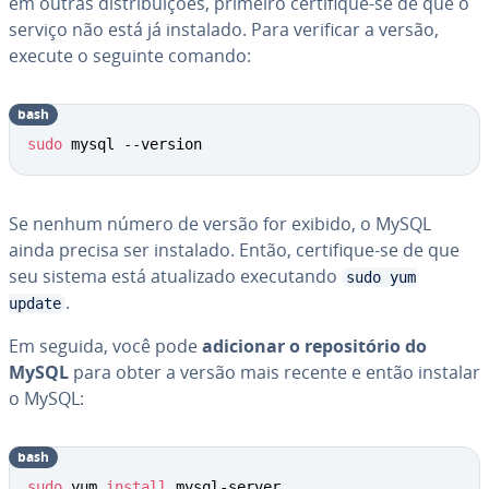
em outras dis­tri­bui­ções, primeiro cer­ti­fi­que-se de que o
serviço não está já instalado. Para verificar a versão,
execute o seguinte comando:
bash
sudo
 mysql --version
Se nenhum número de versão for exibido, o MySQL
ainda precisa ser instalado. Então, cer­ti­fi­que-se de que
seu sistema está atu­a­li­zado exe­cu­tando
sudo yum
.
update
Em seguida, você pode
adicionar o re­po­si­tó­rio do
MySQL
para obter a versão mais recente e então instalar
o MySQL:
bash
sudo
 yum 
install
 mysql-server