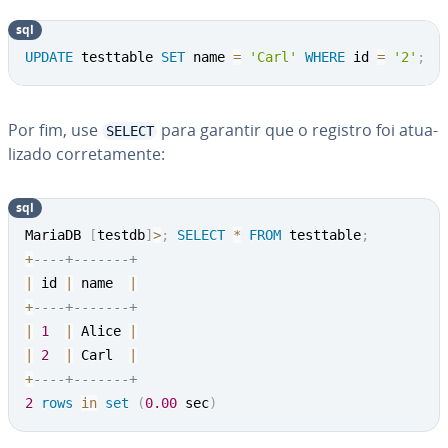
sql
UPDATE
 testtable 
SET
 name 
=
'Carl'
WHERE
 id 
=
'2'
;
Por fim, use
para garantir que o registro foi atu­a­
SELECT
li­zado cor­re­ta­mente:
sql
MariaDB 
[
testdb
]
>
;
SELECT
*
FROM
 testtable
;
+
----+-------+
|
 id 
|
 name  
|
+
----+-------+
|
1
|
 Alice 
|
|
2
|
 Carl  
|
+
----+-------+
2
rows
in
set
(
0.00
 sec
)