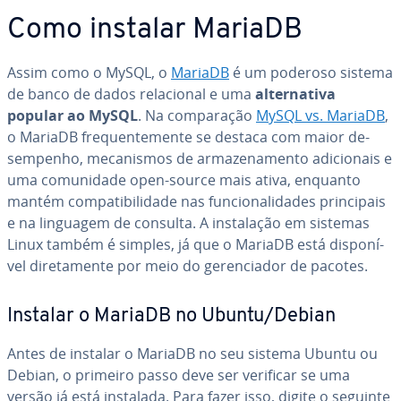
Como instalar MariaDB
Assim como o MySQL, o
MariaDB
é um poderoso sistema
de banco de dados re­la­ci­o­nal e uma
al­ter­na­tiva
popular ao MySQL
. Na com­pa­ra­ção
MySQL vs. MariaDB
,
o MariaDB fre­quen­te­mente se destaca com maior de­
sem­pe­nho, me­ca­nis­mos de ar­ma­ze­na­mento adi­ci­o­nais e
uma co­mu­ni­dade open-source mais ativa, enquanto
mantém com­pa­ti­bi­li­dade nas fun­ci­o­na­li­da­des prin­ci­pais
e na linguagem de consulta. A ins­ta­la­ção em sistemas
Linux também é simples, já que o MariaDB está dis­po­ní­
vel di­re­ta­mente por meio do ge­ren­ci­a­dor de pacotes.
Instalar o MariaDB no Ubuntu/Debian
Antes de instalar o MariaDB no seu sistema Ubuntu ou
Debian, o primeiro passo deve ser verificar se uma
versão já está instalada. Para fazer isso, digite o seguinte