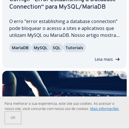
Con­nec­tion“ para MySQL/MariaDB
O erro “error es­ta­blishing a database con­nec­tion”
pode bloquear o acesso a sites e apli­ca­ti­vos que
utilizam MySQL ou MariaDB. Nosso artigo mostra
passo a passo como iden­ti­fi­car e corrigir a causa.
MariaDB
MySQL
SQL
Tutoriais
Aprenda a verificar cre­den­ci­ais de acesso,
redefinir senhas e testar a conexão a…
Leia mais
Para melhorar a sua ex­pe­ri­ên­cia, este site usa cookies. Ao acessar o
nosso site, você concorda com nosso uso de cookies.
Mais in­for­ma­ções
OK