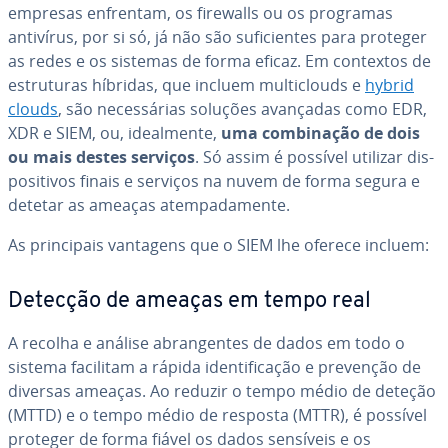
empresas enfrentam, os firewalls ou os programas
antivírus, por si só, já não são su­fi­ci­en­tes para proteger
as redes e os sistemas de forma eficaz. Em contextos de
es­tru­tu­ras híbridas, que incluem mul­ti­clouds e
hybrid
clouds
, são ne­ces­sá­rias soluções avançadas como EDR,
XDR e SIEM, ou, ide­al­mente,
uma com­bi­na­ção de dois
ou mais destes serviços
. Só assim é possível utilizar dis­
po­si­ti­vos finais e serviços na nuvem de forma segura e
detetar as ameaças atem­pa­da­mente.
As prin­ci­pais vantagens que o SIEM lhe oferece incluem:
Detecção de ameaças em tempo real
A recolha e análise abran­gen­tes de dados em todo o
sistema facilitam a rápida iden­ti­fi­ca­ção e prevenção de
diversas ameaças. Ao reduzir o tempo médio de deteção
(MTTD) e o tempo médio de resposta (MTTR), é possível
proteger de forma fiável os dados sensíveis e os