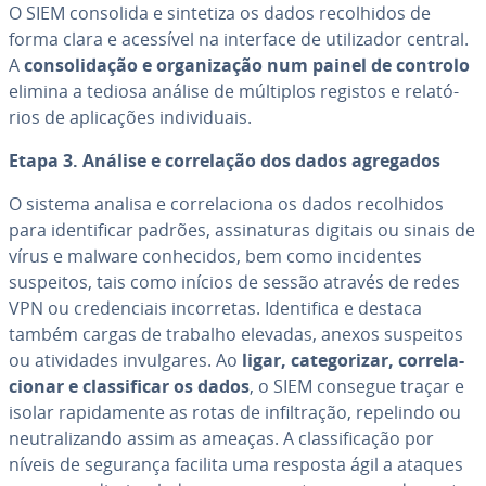
O SIEM consolida e sintetiza os dados re­co­lhi­dos de
forma clara e acessível na interface de uti­li­za­dor central.
A
con­so­li­da­ção e or­ga­ni­za­ção num painel de controlo
elimina a tediosa análise de múltiplos registos e re­la­tó­
rios de apli­ca­ções in­di­vi­du­ais.
Etapa 3. Análise e cor­re­la­ção dos dados agregados
O sistema analisa e cor­re­la­ci­ona os dados re­co­lhi­dos
para iden­ti­fi­car padrões, as­si­na­tu­ras digitais ou sinais de
vírus e malware co­nhe­ci­dos, bem como in­ci­den­tes
suspeitos, tais como inícios de sessão através de redes
VPN ou cre­den­ci­ais in­cor­re­tas. Iden­ti­fica e destaca
também cargas de trabalho elevadas, anexos suspeitos
ou ati­vi­da­des in­vul­ga­res. Ao
ligar, ca­te­go­ri­zar, cor­re­la­
ci­o­nar e clas­si­fi­car os dados
, o SIEM consegue traçar e
isolar ra­pi­da­mente as rotas de in­fil­tra­ção, repelindo ou
neu­tra­li­zando assim as ameaças. A clas­si­fi­ca­ção por
níveis de segurança facilita uma resposta ágil a ataques