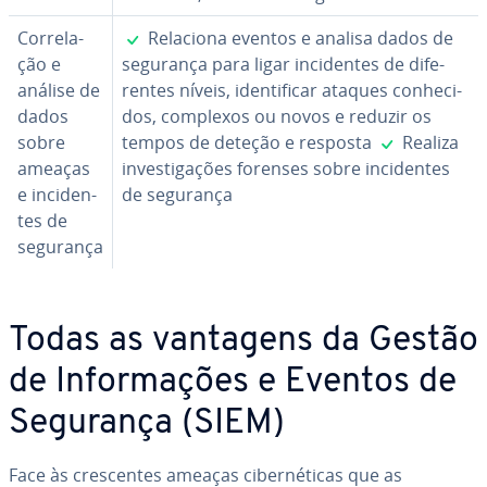
✓
Cor­re­la­
Relaciona eventos e analisa dados de
ção e
segurança para ligar in­ci­den­tes de di­fe­
análise de
ren­tes níveis, iden­ti­fi­car ataques co­nhe­ci­
dados
dos, complexos ou novos e reduzir os
✓
sobre
tempos de deteção e resposta
Realiza
ameaças
in­ves­ti­ga­ções forenses sobre in­ci­den­tes
e in­ci­den­
de segurança
tes de
segurança
Todas as vantagens da Gestão
de In­for­ma­ções e Eventos de
Segurança (SIEM)
Face às cres­cen­tes ameaças ci­ber­né­ti­cas que as