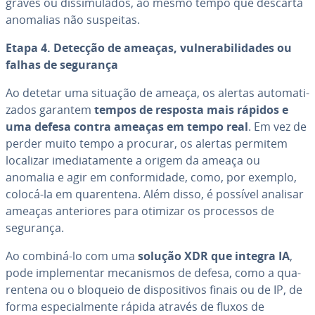
graves ou dis­si­mu­la­dos, ao mesmo tempo que descarta
anomalias não suspeitas.
Etapa 4. Detecção de ameaças, vul­ne­ra­bi­li­da­des ou
falhas de segurança
Ao detetar uma situação de ameaça, os alertas au­to­ma­ti­
za­dos garantem
tempos de resposta mais rápidos e
uma defesa contra ameaças em tempo real
. Em vez de
perder muito tempo a procurar, os alertas permitem
localizar ime­di­a­ta­mente a origem da ameaça ou
anomalia e agir em con­for­mi­dade, como, por exemplo,
colocá-la em qua­ren­tena. Além disso, é possível analisar
ameaças an­te­ri­o­res para otimizar os processos de
segurança.
Ao combiná-lo com uma
solução XDR que integra IA
,
pode im­ple­men­tar me­ca­nis­mos de defesa, como a qua­
ren­tena ou o bloqueio de dis­po­si­ti­vos finais ou de IP, de
forma es­pe­ci­al­mente rápida através de fluxos de