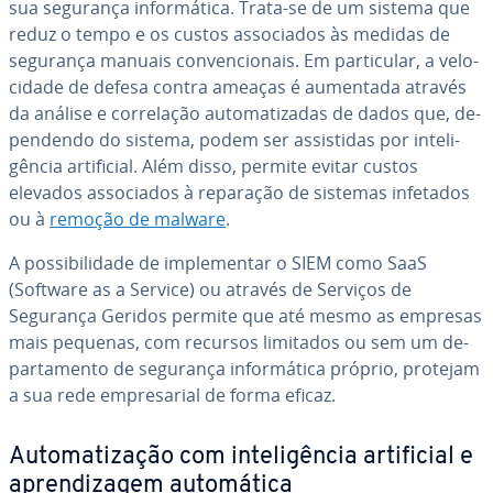
sua segurança in­for­má­tica. Trata-se de um sistema que
reduz o tempo e os custos as­so­ci­a­dos às medidas de
segurança manuais con­ven­ci­o­nais. Em par­ti­cu­lar, a ve­lo­
ci­dade de defesa contra ameaças é aumentada através
da análise e cor­re­la­ção au­to­ma­ti­za­das de dados que, de­
pen­dendo do sistema, podem ser as­sis­ti­das por in­te­li­
gên­cia ar­ti­fi­cial. Além disso, permite evitar custos
elevados as­so­ci­a­dos à reparação de sistemas infetados
ou à
remoção de malware
.
A pos­si­bi­li­dade de im­ple­men­tar o SIEM como SaaS
(Software as a Service) ou através de Serviços de
Segurança Geridos permite que até mesmo as empresas
mais pequenas, com recursos limitados ou sem um de­
par­ta­mento de segurança in­for­má­tica próprio, protejam
a sua rede em­pre­sa­rial de forma eficaz.
Au­to­ma­ti­za­ção com in­te­li­gên­cia ar­ti­fi­cial e
apren­di­za­gem au­to­má­tica