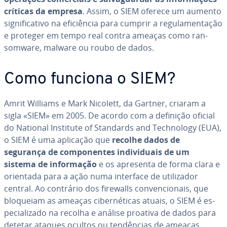
críticas da empresa
. Assim, o SIEM oferece um aumento
sig­ni­fi­ca­tivo na efi­ci­ên­cia para cumprir a re­gu­la­men­ta­ção
e proteger em tempo real contra ameaças como ran­
somware, malware ou roubo de dados.
Como funciona o SIEM?
Amrit Williams e Mark Nicolett, da Gartner, criaram a
sigla «SIEM» em 2005. De acordo com a definição oficial
do National Institute of Standards and Te­ch­no­logy (EUA),
o SIEM é uma aplicação que
recolhe dados de
segurança de com­po­nen­tes in­di­vi­du­ais de um
sistema de in­for­ma­ção
e os apresenta de forma clara e
orientada para a ação numa interface de uti­li­za­dor
central. Ao contrário dos firewalls con­ven­ci­o­nais, que
bloqueiam as ameaças ci­ber­né­ti­cas atuais, o SIEM é es­
pe­ci­a­li­zado na recolha e análise proativa de dados para
detetar ataques ocultos ou ten­dên­cias de ameaças.