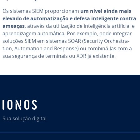
Os sistemas SIEM pro­por­ci­o­nam
um nível ainda mais
elevado de au­to­ma­ti­za­ção e defesa in­te­li­gente contra
ameaças
, através da uti­li­za­ção de in­te­li­gên­cia ar­ti­fi­cial e
apren­di­za­gem au­to­má­tica. Por exemplo, pode integrar
soluções SIEM em sistemas SOAR (Security Or­ches­tra­
tion, Au­to­ma­tion and Response) ou combiná-las com a
sua segurança de terminais ou XDR já existente.
Ir para o menu principal
Sua solução digital