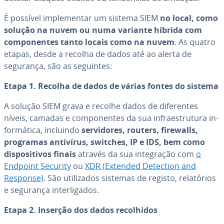
É possível im­ple­men­tar um sistema SIEM
no local, como
solução na nuvem ou numa variante híbrida com
com­po­nen­tes tanto locais como na nuvem
. As quatro
etapas, desde a recolha de dados até ao alerta de
segurança, são as seguintes:
Etapa 1. Recolha de dados de várias fontes do sistema
A solução SIEM grava e recolhe dados de di­fe­ren­tes
níveis, camadas e com­po­nen­tes da sua in­fra­es­tru­tura in­
for­má­tica, incluindo
ser­vi­do­res, routers, firewalls,
programas antivírus, switches, IP e IDS, bem como
dis­po­si­ti­vos finais
através da sua in­te­gra­ção com
o
Endpoint Security
ou
XDR (Extended Detection and
Response)
. São uti­li­za­dos sistemas de registo, re­la­tó­rios
e segurança in­ter­li­ga­dos.
Etapa 2. Inserção dos dados re­co­lhi­dos