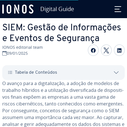
Digital Guide
Ir para o conteúdo principal
SIEM: Gestão de In­for­ma­ções
e Eventos de Segurança
IONOS editorial team
Com­par­ti­
Com­par
C
09/01/2025
Tabela de Conteúdos
O avanço para a di­gi­ta­li­za­ção, a adoção de modelos de
trabalho híbridos e a uti­li­za­ção di­ver­si­fi­cada de dis­po­si­ti­
vos finais expõem as empresas a uma vasta gama de
riscos ci­ber­né­ti­cos, tanto co­nhe­ci­dos como emer­gen­tes.
Por con­se­guinte, conceitos de segurança como o SIEM
assumem uma im­por­tân­cia cada vez maior. Ao capturar,
analisar e gerir ade­qua­da­mente os dados dos sistemas e