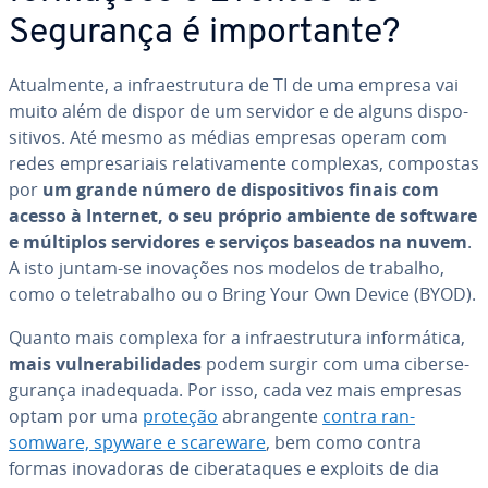
Segurança é im­por­tante?
Atu­al­mente, a in­fra­es­tru­tura de TI de uma empresa vai
muito além de dispor de um servidor e de alguns dis­po­
si­ti­vos. Até mesmo as médias empresas operam com
redes em­pre­sa­ri­ais re­la­ti­va­mente complexas, compostas
por
um grande número de dis­po­si­ti­vos finais com
acesso à Internet, o seu próprio ambiente de software
e múltiplos ser­vi­do­res e serviços baseados na nuvem
.
A isto juntam-se inovações nos modelos de trabalho,
como o te­le­tra­ba­lho ou o Bring Your Own Device (BYOD).
Quanto mais complexa for a in­fra­es­tru­tura in­for­má­tica,
mais vul­ne­ra­bi­li­da­des
podem surgir com uma ci­ber­se­
gu­rança ina­de­quada. Por isso, cada vez mais empresas
optam por uma
proteção
abran­gente
contra ran­
somware, spyware e scareware
, bem como contra
formas ino­va­do­ras de ci­be­ra­ta­ques e exploits de dia