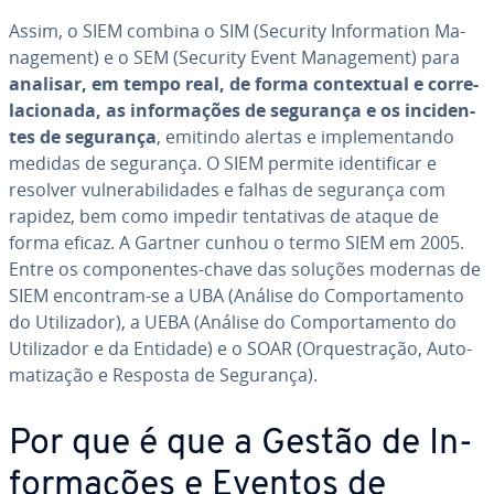
Assim, o SIEM combina o SIM (Security In­for­ma­tion Ma­
na­ge­ment) e o SEM (Security Event Ma­na­ge­ment) para
analisar, em tempo real, de forma con­tex­tual e cor­re­
la­ci­o­nada, as in­for­ma­ções de segurança e os in­ci­den­
tes de segurança
, emitindo alertas e im­ple­men­tando
medidas de segurança. O SIEM permite iden­ti­fi­car e
resolver vul­ne­ra­bi­li­da­des e falhas de segurança com
rapidez, bem como impedir ten­ta­ti­vas de ataque de
forma eficaz. A Gartner cunhou o termo SIEM em 2005.
Entre os com­po­nen­tes-chave das soluções modernas de
SIEM encontram-se a UBA (Análise do Com­por­ta­mento
do Uti­li­za­dor), a UEBA (Análise do Com­por­ta­mento do
Uti­li­za­dor e da Entidade) e o SOAR (Or­ques­tra­ção, Au­to­
ma­ti­za­ção e Resposta de Segurança).
Por que é que a Gestão de In­
for­ma­ções e Eventos de