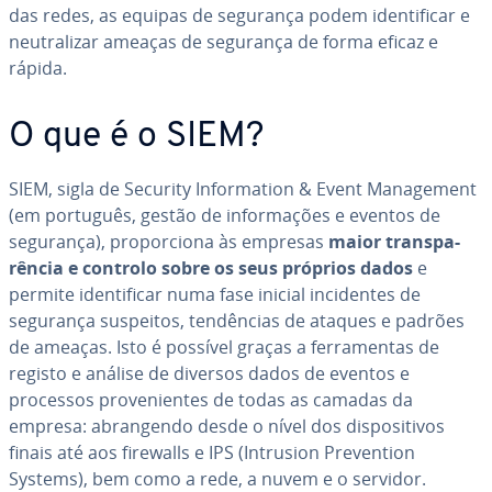
das redes, as equipas de segurança podem iden­ti­fi­car e
neu­tra­li­zar ameaças de segurança de forma eficaz e
rápida.
O que é o SIEM?
SIEM, sigla de Security In­for­ma­tion & Event Ma­na­ge­ment
(em português, gestão de in­for­ma­ções e eventos de
segurança), pro­por­ci­ona às empresas
maior trans­pa­
rên­cia e controlo sobre os seus próprios dados
e
permite iden­ti­fi­car numa fase inicial in­ci­den­tes de
segurança suspeitos, ten­dên­cias de ataques e padrões
de ameaças. Isto é possível graças a fer­ra­men­tas de
registo e análise de diversos dados de eventos e
processos pro­ve­ni­en­tes de todas as camadas da
empresa: abran­gendo desde o nível dos dis­po­si­ti­vos
finais até aos firewalls e IPS (Intrusion Pre­ven­tion
Systems), bem como a rede, a nuvem e o servidor.