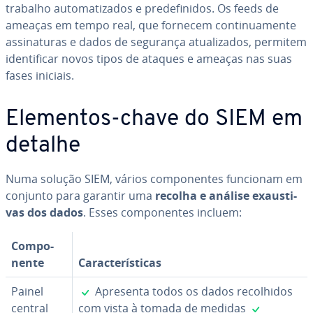
trabalho au­to­ma­ti­za­dos e pre­de­fi­ni­dos. Os feeds de
ameaças em tempo real, que fornecem con­ti­nu­a­mente
as­si­na­tu­ras e dados de segurança atu­a­li­za­dos, permitem
iden­ti­fi­car novos tipos de ataques e ameaças nas suas
fases iniciais.
Elementos-chave do SIEM em
detalhe
Numa solução SIEM, vários com­po­nen­tes funcionam em
conjunto para garantir uma
recolha e análise exaus­ti­
vas dos dados
. Esses com­po­nen­tes incluem:
Com­po­
nente
Ca­rac­te­rís­ti­cas
✓
Painel
Apresenta todos os dados re­co­lhi­dos
✓
central
com vista à tomada de medidas