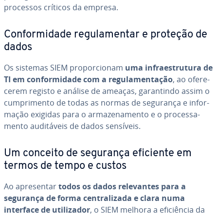
processos críticos da empresa.
Con­for­mi­dade re­gu­la­men­tar e proteção de
dados
Os sistemas SIEM pro­por­ci­o­nam
uma in­fra­es­tru­tura de
TI em con­for­mi­dade com a re­gu­la­men­ta­ção
, ao ofe­re­
ce­rem registo e análise de ameaças, ga­ran­tindo assim o
cum­pri­mento de todas as normas de segurança e in­for­
ma­ção exigidas para o ar­ma­ze­na­mento e o pro­ces­sa­
mento au­di­tá­veis de dados sensíveis.
Um conceito de segurança eficiente em
termos de tempo e custos
Ao apre­sen­tar
todos os dados re­le­van­tes para a
segurança de forma cen­tra­li­zada e clara numa
interface de uti­li­za­dor
, o SIEM melhora a efi­ci­ên­cia da