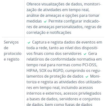
Oferece vi­su­a­li­za­ções de dados, mo­ni­to­ri­
za­ção de ati­vi­da­des em tempo real,
análise de ameaças e opções para tomar
✓
medidas
Permite con­fi­gu­rar in­di­ca­do­
res de ameaças per­so­na­li­za­dos, regras de
cor­re­la­ção e no­ti­fi­ca­ções
✓
Serviços
Captura e regista dados de eventos em
de
toda a rede, tanto ao nível dos dis­po­si­ti­
✓
protocolo
vos finais como dos ser­vi­do­res
Gera
e registo
re­la­tó­rios de con­for­mi­dade normativa em
tempo real para normas como PCI-DSS,
HIPAA, SOX ou RGPD, cumprindo os re­gu­
✓
la­men­tos de proteção de dados
Mo­ni­
to­riza e regista as ati­vi­da­des dos uti­li­za­do­
res em tempo real, incluindo acessos
internos e externos, acessos pri­vi­le­gi­a­dos
a bases de dados, ser­vi­do­res e conjuntos
de dados, bem como fugas de dados