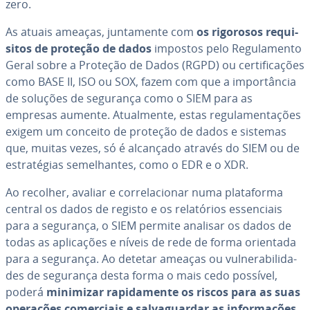
zero.
As atuais ameaças, jun­ta­mente com
os rigorosos re­qui­
si­tos de proteção de dados
impostos pelo Re­gu­la­mento
Geral sobre a Proteção de Dados (RGPD) ou cer­ti­fi­ca­ções
como BASE II, ISO ou SOX, fazem com que a im­por­tân­cia
de soluções de segurança como o SIEM para as
empresas aumente. Atu­al­mente, estas re­gu­la­men­ta­ções
exigem um conceito de proteção de dados e sistemas
que, muitas vezes, só é alcançado através do SIEM ou de
es­tra­té­gias se­me­lhan­tes, como o EDR e o XDR.
Ao recolher, avaliar e cor­re­la­ci­o­nar numa pla­ta­forma
central os dados de registo e os re­la­tó­rios es­sen­ci­ais
para a segurança, o SIEM permite analisar os dados de
todas as apli­ca­ções e níveis de rede de forma orientada
para a segurança. Ao detetar ameaças ou vul­ne­ra­bi­li­da­
des de segurança desta forma o mais cedo possível,
poderá
minimizar ra­pi­da­mente os riscos para as suas
operações co­mer­ci­ais e sal­va­guar­dar as in­for­ma­ções