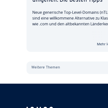
umgehen: Die besten Tipps
Neue ge­ne­ri­sche Top-Level-Domains (nT
sind eine will­kom­me­ne Al­ter­na­ti­ve zu Klas
wie .com und den alt­be­kann­ten Län­der­ken
chen. Bei der Re­gis­trie­rung ist jedoch Vor
geboten, denn nicht jedes Adress­kür­zel is
den all­ge­mei­nen Gebrauch bestimmt. U
Mehr l
Probleme oder…
Weitere Themen