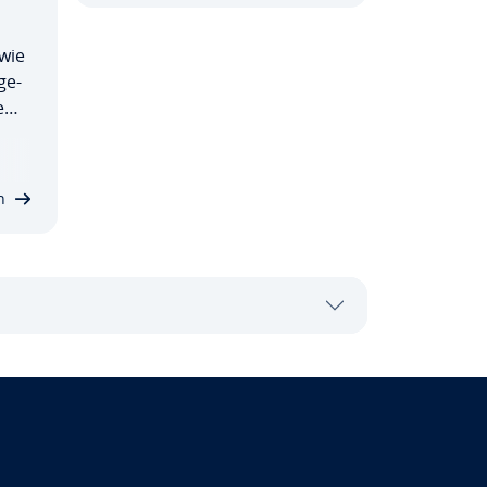
 wie
ge­
e
Wis­
n