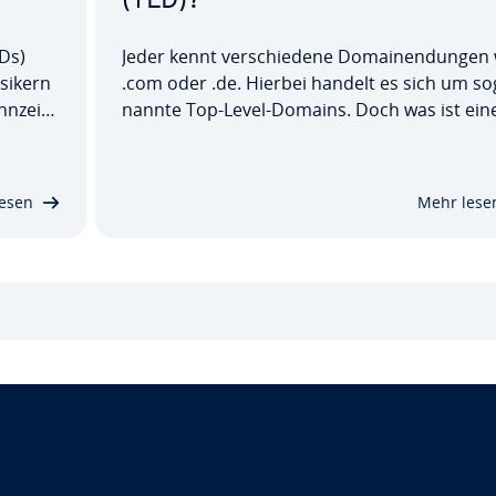
(TLD)?
LDs)
Jeder kennt ver­schie­de­ne Do­main­endun­gen
­si­kern
.com oder .de. Hierbei handelt es sich um so­
n­zei­
nann­te Top-Level-Domains. Doch was ist ein
sicht
Top-Level-Domain im Detail, was genau
t für
bedeutet TLD und welche Rolle spielt sie im
m
Internet? In diesem Artikel erfahren Sie alles 
esen
Mehr lese
sens­wer­te über…