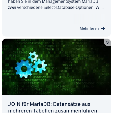
haben Sie in dem Ma­nage­ment­sys­tem MariaDB
zwei ver­schie­de­ne Select-Database-Optionen. Wir
erklären Ihnen anhand eines einfachen Beispiels,
wie Sie die Anweisung USE in der Kom­man­do­zei­le
sowie die Funktion mysql_select_db über PHP…
Mehr lesen
JOIN für MariaDB: Da­ten­sät­ze aus
mehreren Tabellen zu­sam­men­füh­ren