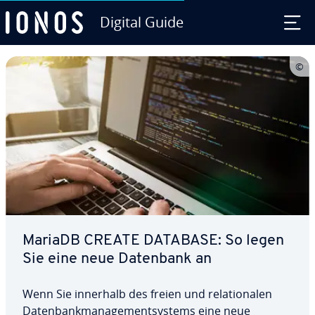
Digital Guide
Zum Haupt­in­halt springen
MariaDB CREATE DATABASE: So legen
Sie eine neue Datenbank an
Wenn Sie innerhalb des freien und re­la­tio­na­len
Da­ten­bank­ma­nage­ment­sys­tems eine neue