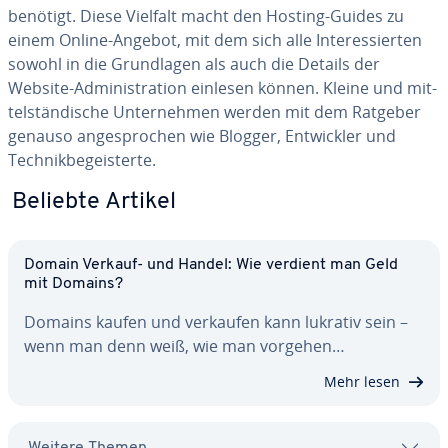
benötigt. Diese Vielfalt macht den Hosting-Guides zu
einem Online-Angebot, mit dem sich alle In­ter­es­sier­ten
sowohl in die Grund­la­gen als auch die Details der
Website-Ad­mi­nis­tra­ti­on einlesen können. Kleine und mit­
tel­stän­di­sche Un­ter­neh­men werden mit dem Ratgeber
genauso an­ge­spro­chen wie Blogger, Ent­wick­ler und
Tech­nik­be­geis­ter­te.
Beliebte Artikel
Domain Verkauf- und Handel: Wie verdient man Geld
mit Domains?
Domains kaufen und verkaufen kann lukrativ sein –
wenn man denn weiß, wie man vorgehen…
Mehr lesen
Weitere Themen