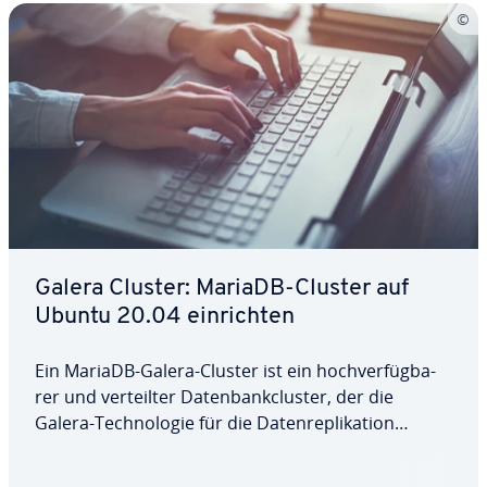
Galera Cluster: MariaDB-Cluster auf
Ubuntu 20.04 ein­rich­ten
Ein MariaDB-Galera-Cluster ist ein hoch­ver­füg­ba­
rer und ver­teil­ter Da­ten­bank­clus­ter, der die
Galera-Tech­no­lo­gie für die Da­ten­re­pli­ka­ti­on
verwendet. Alle Knoten des Clusters sind gleich­
wer­tig und können simultan Lese- und Schreib­vor­