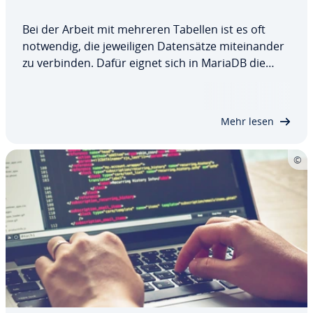
Bei der Arbeit mit mehreren Tabellen ist es oft
notwendig, die je­wei­li­gen Da­ten­sät­ze mit­ein­an­der
zu verbinden. Dafür eignet sich in MariaDB die
Anweisung JOIN. Wie der Befehl funk­tio­niert und
wie sich die un­ter­schied­li­chen Varianten INNER
JOIN, LEFT OUTER JOIN und RIGHT OUTER…
Mehr lesen