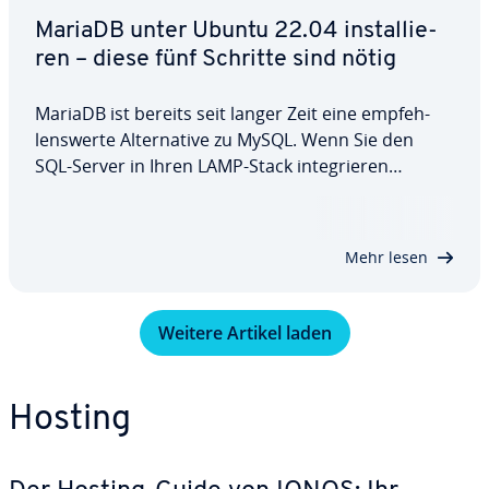
MariaDB unter Ubuntu 22.04 in­stal­lie­
ren – diese fünf Schritte sind nötig
MariaDB ist bereits seit langer Zeit eine emp­feh­
lens­wer­te Al­ter­na­ti­ve zu MySQL. Wenn Sie den
SQL-Server in Ihren LAMP-Stack in­te­grie­ren
möchten, ist dies daher pro­blem­los möglich. In
diesem Guide erklären wir Ihnen, wie Sie MariaDB
unter Ubuntu 22.04 in­stal­lie­ren, an­schlie­ßend…
Mehr lesen
Weitere Artikel laden
Hosting