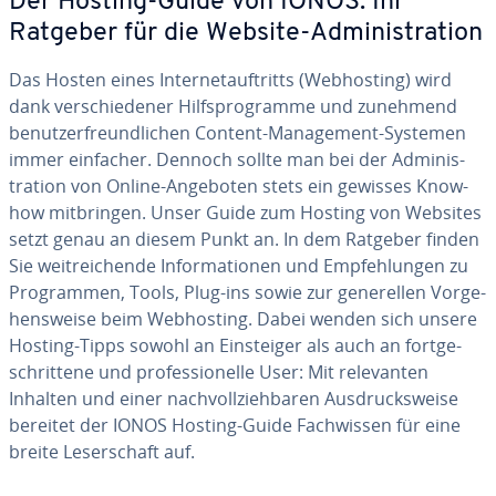
Der Hosting-Guide von IONOS: Ihr
Ratgeber für die Website-Ad­mi­nis­tra­ti­on
Das Hosten eines In­ter­net­auf­tritts (Web­hos­ting) wird
dank ver­schie­de­ner Hilfs­pro­gram­me und zunehmend
be­nut­zer­freund­li­chen Content-Ma­nage­ment-Systemen
immer einfacher. Dennoch sollte man bei der Ad­mi­nis­
tra­ti­on von Online-Angeboten stets ein gewisses Know-
how mit­brin­gen. Unser Guide zum Hosting von Websites
setzt genau an diesem Punkt an. In dem Ratgeber finden
Sie weit­rei­chen­de In­for­ma­tio­nen und Emp­feh­lun­gen zu
Pro­gram­men, Tools, Plug-ins sowie zur ge­ne­rel­len Vor­ge­
hens­wei­se beim Web­hos­ting. Dabei wenden sich unsere
Hosting-Tipps sowohl an Ein­stei­ger als auch an fort­ge­
schrit­te­ne und pro­fes­sio­nel­le User: Mit re­le­van­ten
Inhalten und einer nach­voll­zieh­ba­ren Aus­drucks­wei­se
bereitet der IONOS Hosting-Guide Fach­wis­sen für eine
breite Le­ser­schaft auf.