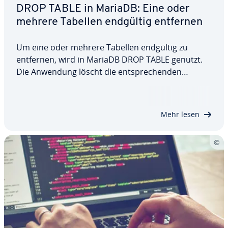
DROP TABLE in MariaDB: Eine oder
mehrere Tabellen endgültig entfernen
Um eine oder mehrere Tabellen endgültig zu
entfernen, wird in MariaDB DROP TABLE genutzt.
Die Anwendung löscht die ent­spre­chen­den
Tabellen und sollte daher nur be­rech­tig­ten Nut­ze­
rin­nen und Nutzern zur Verfügung stehen. In
diesem Artikel stellen wir Ihnen den Befehl und
Mehr lesen
seine…