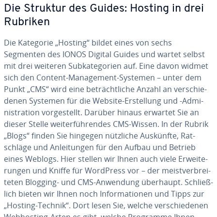
Die Struktur des Guides: Hosting in drei
Rubriken
Die Kategorie „Hosting“ bildet eines von sechs
Segmenten des IONOS Digital Guides und wartet selbst
mit drei weiteren Sub­ka­te­go­rien auf. Eine davon widmet
sich den Content-Ma­nage­ment-Systemen – unter dem
Punkt „CMS“ wird eine be­trächt­li­che Anzahl an ver­schie­
de­nen Systemen für die Website-Er­stel­lung und -Ad­mi­
nis­tra­ti­on vor­ge­stellt. Darüber hinaus erwartet Sie an
dieser Stelle wei­ter­füh­ren­des CMS-Wissen. In der Rubrik
„Blogs“ finden Sie hingegen nützliche Auskünfte, Rat­
schlä­ge und An­lei­tun­gen für den Aufbau und Betrieb
eines Weblogs. Hier stellen wir Ihnen auch viele Er­wei­te­
run­gen und Kniffe für WordPress vor – der meist­ver­brei­
te­ten Blogging- und CMS-Anwendung überhaupt. Schließ­
lich bieten wir Ihnen noch In­for­ma­tio­nen und Tipps zur
„Hosting-Technik“. Dort lesen Sie, welche ver­schie­de­nen