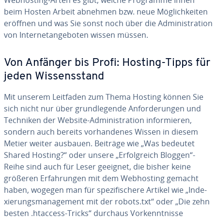
Web­hos­ting-Arten es gibt, welche Programme Ihnen
beim Hosten Arbeit abnehmen bzw. neue Mög­lich­kei­ten
eröffnen und was Sie sonst noch über die Ad­mi­nis­tra­ti­on
von In­ter­net­an­ge­bo­ten wissen müssen.
Von Anfänger bis Profi: Hosting-Tipps für
jeden Wis­sens­stand
Mit unserem Leitfaden zum Thema Hosting können Sie
sich nicht nur über grund­le­gen­de An­for­de­run­gen und
Techniken der Website-Ad­mi­nis­tra­ti­on in­for­mie­ren,
sondern auch bereits vor­han­de­nes Wissen in diesem
Metier weiter ausbauen. Beiträge wie „Was bedeutet
Shared Hosting?“ oder unsere „Er­folg­reich Bloggen“-
Reihe sind auch für Leser geeignet, die bisher keine
größeren Er­fah­run­gen mit dem Web­hos­ting gemacht
haben, wogegen man für spe­zi­fi­sche­re Artikel wie „In­de­
xie­rungs­ma­nage­ment mit der robots.txt“ oder „Die zehn
besten .htaccess-Tricks“ durchaus Vor­kennt­nis­se