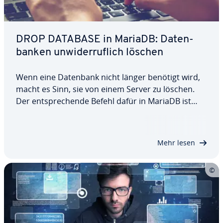
DROP DATABASE in MariaDB: Da­ten­
ban­ken un­wi­der­ruf­lich löschen
Wenn eine Datenbank nicht länger benötigt wird,
macht es Sinn, sie von einem Server zu löschen.
Der ent­spre­chen­de Befehl dafür in MariaDB ist
DROP DATABASE. Da die Datenbank durch die
Anweisung endgültig entfernt wird, sollte diese nur
nach sorg­fäl­ti­ger Prüfung aus­ge­führt werden,…
Mehr lesen