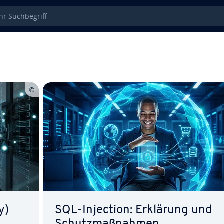
 Such­be­griff
y)
SQL-Injection: Erklärung und