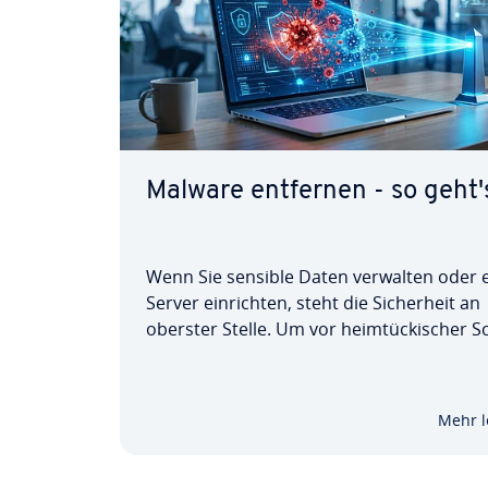
Malware entfernen - so geht'
Wenn Sie sensible Daten verwalten oder 
Server ein­rich­ten, steht die Si­cher­heit an
oberster Stelle. Um vor heim­tü­cki­scher S
soft­ware geschützt zu sein, sollte also ein
sen­des Si­cher­heits­kon­zept zu Ihren Pla
gehören. Dazu ist es hilfreich zu wissen, w
Mehr l
man…