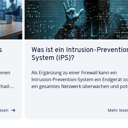
s
Was ist ein Intrusion-Pre­ven­ti­o
System (IPS)?
einen
Als Ergänzung zu einer Firewall kann ein
Intrusion-Pre­ven­ti­on-System ein Endgerät o
chad­
ein gesamtes Netzwerk über­wa­chen und po­t
 um­fas­
zi­el­le Be­dro­hun­gen melden. Anders als die
nungen
ähnlich kon­zi­pier­ten Intrusion-Detection-
ie
Systeme wird IPS al­ler­dings auch selbst aktiv
esen
Mehr lese
und wehrt Angriffe…