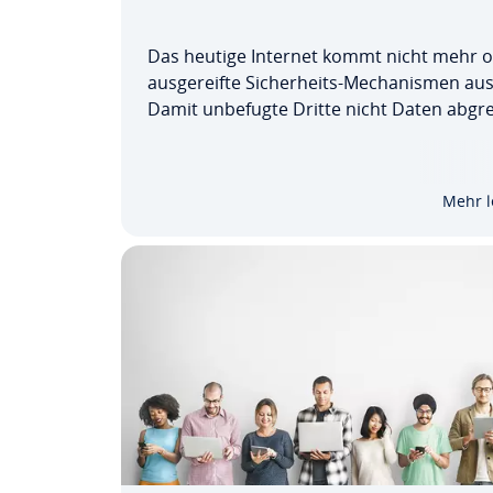
Das heutige Internet kommt nicht mehr 
aus­ge­reif­te Si­cher­heits-Me­cha­nis­men aus
Damit unbefugte Dritte nicht Daten abgre
oder sogar ma­ni­pu­lie­ren können, ist eine
schlüs­se­lung er­for­der­lich. Dazu dient TLS
(„Transport Layer Security“). Erfahren Sie 
Mehr l
die Details zu…