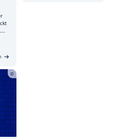
er
eckt
.
 Aus­
ht,
n