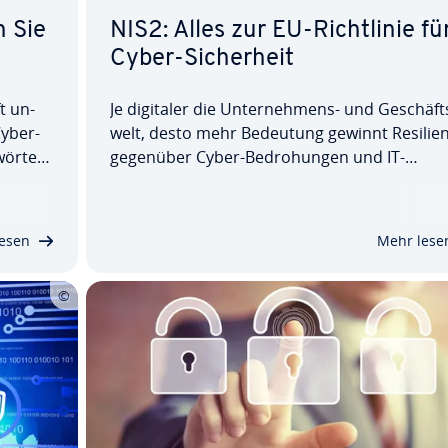
n Sie
NIS2: Alles zur EU-Richt­li­nie fü
Cyber-Si­cher­heit
ft un­
Je digitaler die Un­ter­neh­mens- und Ge­schäft
y­ber­
welt, desto mehr Bedeutung gewinnt Resilie
wör­ter,
gegenüber Cyber-Be­dro­hun­gen und IT-
die re­
Problemen. Mit der NIS2-Richt­li­nie hat die EU
e
Regelwerk ein­ge­führt, das Cyber-Risiken mi­ni
e
mie­ren und Si­cher­heits­vor­keh­run­gen von U
esen
Mehr lese
ter­neh­men…