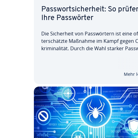
Pass­wort­si­cher­heit: So prüfe
Ihre Pass­wör­ter
Die Si­cher­heit von Pass­wör­tern ist eine o
ter­schätz­te Maßnahme im Kampf gegen C
kri­mi­na­li­tät. Durch die Wahl starker Pass­
die Nutzung von Pass­wort­ma­na­gern und 
gel­mä­ßi­ge Über­prü­fung sowie die richtig
Reaktion auf Leaks können Sie Ihre digital
Mehr l
Identität…