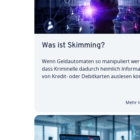
Was ist Skimming?
Wenn Geld­au­to­ma­ten so ma­ni­pu­liert we
dass Kri­mi­nel­le dadurch heimlich In­for­ma
von Kredit- oder De­bit­kar­ten auslesen k
spricht man von Skimming. Obwohl sich di
cher­heits­tech­nik wei­ter­ent­wi­ckelt hat, ste
diese Be­trugs­me­tho­de eine reale Gefahr
Mehr l
Geld­ab­he­ben…