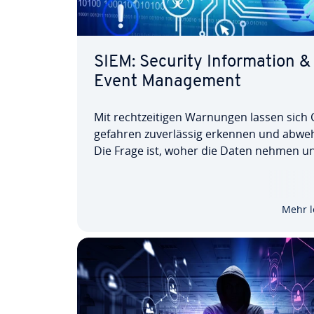
SIEM: Security In­for­ma­ti­on &
Event Ma­nage­ment
Mit recht­zei­ti­gen Warnungen lassen sich 
ge­fah­ren zu­ver­läs­sig erkennen und abwe
Die Frage ist, woher die Daten nehmen u
die richtigen Schlüsse ziehen? Hier komm
kurz für Security In­for­ma­ti­on & Event Ma­
ment, ins Spiel. Mit einem modularen Pak
Mehr l
aus…