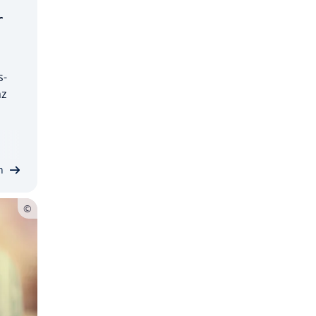
r
s­
nz
 ein
­
n­
n