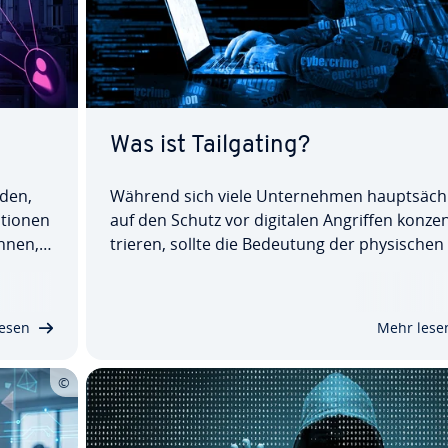
Was ist Tail­ga­ting?
rden,
Während sich viele Un­ter­neh­men haupt­säch­
­tio­nen
auf den Schutz vor digitalen Angriffen kon­ze
önnen,
trie­ren, sollte die Bedeutung der phy­si­schen 
e Si­
cher­heit nicht un­ter­schätzt werden. Ein Beisp
llt
für eine konkrete Bedrohung ist dabei das Tai
 beim
ga­ting, das zwar nicht auf mo­derns­ter…
esen
Mehr lese