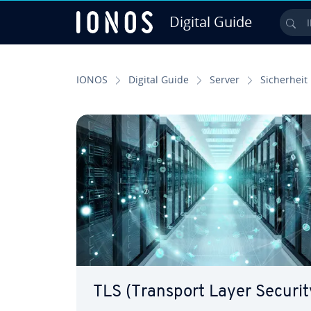
Digital Guide
Ihr
Zum Haupt­in­halt springen
IONOS
Digital Guide
Server
Si­cher­heit
TLS (Transport Layer Securit