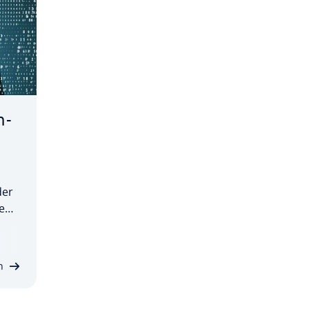
n-
der
en­
n