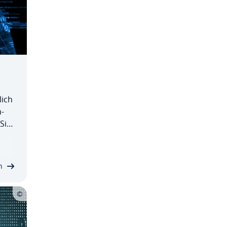
lich
n­
Si­
iel
l­
n