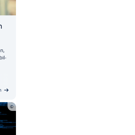
n
in,
il­
d­
r­
n