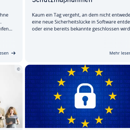
Schutz­maß­nah­men
ohne
Kaum ein Tag vergeht, an dem nicht entwed
.
eine neue Si­cher­heits­lü­cke in Software entd
ifen
oder eine bereits bekannte ge­schlos­sen wird
 Ver­
Eine An­griffs­me­tho­de, die sich seit jeher die
nut­zung solcher Schwach­stel­len zunutze mac
hier
ist die so­ge­nann­te SQL-Injection. Doch was…
esen
Mehr lese