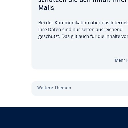
schützen Sie den Inhalt Ihrer
Mails
Bei der Kom­mu­ni­ka­ti­on über das Interne
Ihre Daten sind nur selten aus­rei­chend
geschützt. Das gilt auch für die Inhalte vo
Mails. Damit Unbefugte keine Chance zu
Mitlesen erhalten, sollten Sie damit begi
Ihre E-Mails zu ver­schlüs­seln. Häufig ist b
Mehr l
der…
Weitere Themen