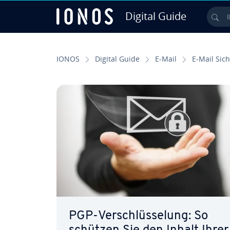
Digital Guide
Ihr
Zum Haupt­in­halt springen
IONOS
Digital Guide
E-Mail
E-Mail Si­ch
PGP-Ver­schlüs­se­lung: So