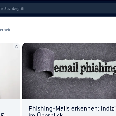
 Such­be­griff
er­heit
Phishing-Mails erkennen: Indiz