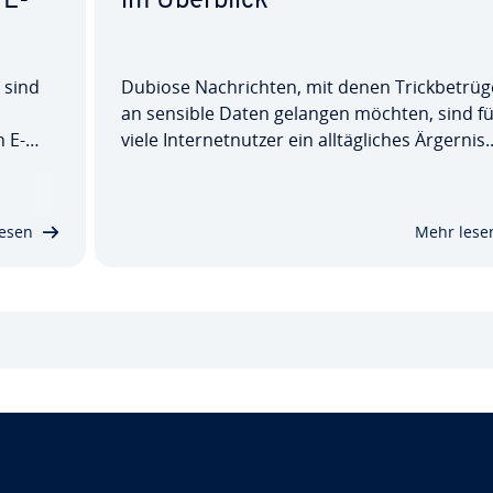
 E-
im Überblick
t sind
Dubiose Nach­rich­ten, mit denen Trick­be­trü­g
an sensible Daten gelangen möchten, sind fü
n E-
viele In­ter­net­nut­zer ein all­täg­li­ches Ärgernis.
m
Doch so­ge­nann­tes Phishing ist nicht nur läst
nnen,
be­trü­ge­ri­sche Mails richten auch jedes Jahr
ereits
einen Schaden in Mil­lio­nen­hö­he an. Wir
esen
Mehr lese
verraten,…