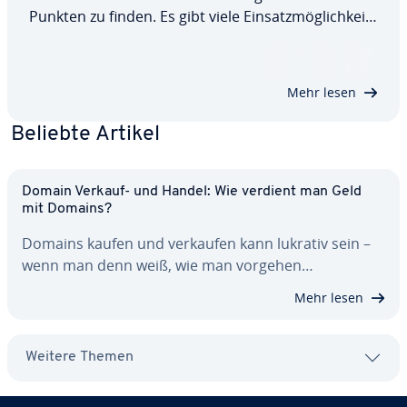
Punkten zu finden. Es gibt viele Ein­satz­mög­lich­kei­
ten für Path­fin­ding. So helfen Path­fin­ding-Al­go­rith­
men, Roboter zu steuern, Lie­fer­ket­ten zu planen
und Güter und Da­ten­pa­ke­te zu lenken. Wir…
Mehr lesen
Beliebte Artikel
Domain Verkauf- und Handel: Wie verdient man Geld
mit Domains?
Domains kaufen und verkaufen kann lukrativ sein –
wenn man denn weiß, wie man vorgehen…
Mehr lesen
Weitere Themen