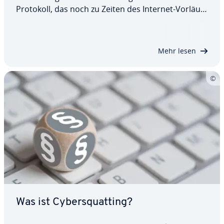
Protokoll, das noch zu Zeiten des Internet-Vor­läu­
fers ARPANET ent­wi­ckelt wurde, gilt aus ver­schie­
de­nen Gründen als nicht mehr zeitgemäß. Mit dem
Re­gis­tra­ti­on Data Access Protocol (RDAP)…
Mehr lesen
Was ist Cy­bers­quat­ting?