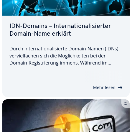
IDN-Domains – In­ter­na­tio­na­li­sier­ter
Domain-Name erklärt
Durch in­ter­na­tio­na­li­sier­te Domain-Namen (IDNs)
ver­viel­fa­chen sich die Mög­lich­kei­ten bei der
Domain-Re­gis­trie­rung immens. Während im
deutschen Sprach­raum endlich auch Umlaute und
das geläufige „ß“ in der In­ter­net­adres­se verwendet
werden dürfen, bieten IDNs weltweit die…
Mehr lesen