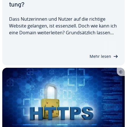
tung?
Dass Nut­ze­rin­nen und Nutzer auf die richtige
Website gelangen, ist es­sen­zi­ell. Doch wie kann ich
eine Domain wei­ter­lei­ten? Grund­sätz­lich lassen
sich Domain-Wei­ter­lei­tun­gen ser­ver­sei­tig oder
client­ba­siert umsetzen. Zur ersten Kategorie
gehören Wei­ter­lei­tun­gen via .htaccess oder…
Mehr lesen