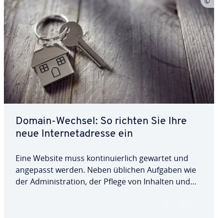
Domain-Wechsel: So richten Sie Ihre
neue In­ter­net­adres­se ein
Eine Website muss kon­ti­nu­ier­lich gewartet und
angepasst werden. Neben üblichen Aufgaben wie
der Ad­mi­nis­tra­ti­on, der Pflege von Inhalten und
dem Webdesign stehen zuweilen auch tief­grei­fen­
de Um­ge­stal­tun­gen an. Diese sind auch dann
notwendig, wenn man der Homepage einen neuen