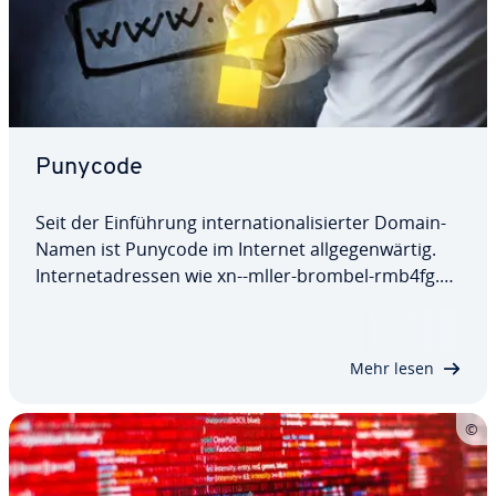
Punycode
Seit der Ein­füh­rung in­ter­na­tio­na­li­sier­ter Domain-
Namen ist Punycode im Internet all­ge­gen­wär­tig.
In­ter­net­adres­sen wie xn--mller-brombel-rmb4fg.de
sehen ei­gen­tüm­lich aus, erfüllen jedoch eine
wichtige Funktion: Sie kodieren Nicht-ASCII-Zeichen
in ASCII-Zei­chen­ket­ten, und sorgen so…
Mehr lesen