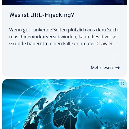
Was ist URL-Hijacking?
Wenn gut rankende Seiten plötzlich aus dem Such­
ma­schi­nen­in­dex ver­schwin­den, kann dies diverse
Gründe haben: Im einen Fall konnte der Crawler
die be­tref­fen­den Seiten nicht mehr über­prü­fen, im
anderen Fall hat er doppelten Content fest­ge­stellt.
Ein oftmals unbewusst von externen…
Mehr lesen