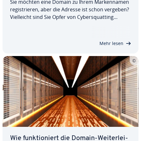
Sie möchten eine Domain zu Ihrem Mar­ken­na­men
re­gis­trie­ren, aber die Adresse ist schon vergeben?
Viel­leicht sind Sie Opfer von Cy­bers­quat­ting
geworden. Diese bös­wil­li­ge Methode verletzt
Namens- oder Mar­ken­rech­te und führt daher in
der Regel zu Aus­ein­an­der­set­zun­gen vor Gericht.…
Mehr lesen
Wie funk­tio­niert die Domain-Wei­ter­lei­