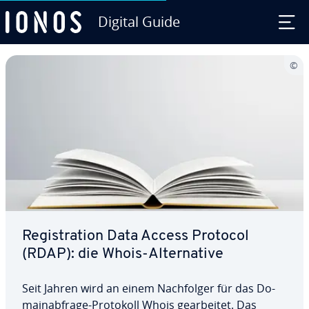
Digital Guide
Zum Haupt­in­halt springen
Re­gis­tra­ti­on Data Access Protocol
(RDAP): die Whois-Al­ter­na­ti­ve
Seit Jahren wird an einem Nach­fol­ger für das Do­
main­ab­fra­ge-Protokoll Whois ge­ar­bei­tet. Das