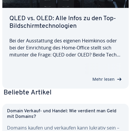
QLED vs. OLED: Alle Infos zu den Top-
Bild­schirm­tech­no­lo­gien
Bei der Aus­stat­tung des eigenen Heimkinos oder
bei der Ein­rich­tung des Home-Office stellt sich
mitunter die Frage: QLED oder OLED? Beide Tech­
no­lo­gien stehen für die Oberliga bei Bild­schir­men
und Fern­se­hern mit bester Auflösung, Farb­in­ten­si­
tät und Kon­trast­reich­tum. Worin sich QLED…
Mehr lesen
Beliebte Artikel
Domain Verkauf- und Handel: Wie verdient man Geld
mit Domains?
Domains kaufen und verkaufen kann lukrativ sein –