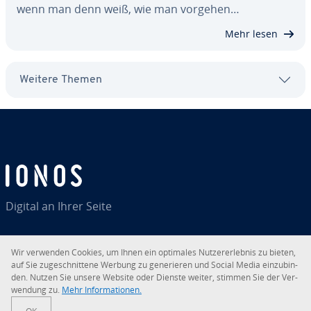
wenn man denn weiß, wie man vorgehen…
Mehr lesen
Weitere Themen
Digital an Ihrer Seite
Wir verwenden Cookies, um Ihnen ein optimales Nut­zer­er­leb­nis zu bieten,
auf Sie zu­ge­schnit­te­ne Werbung zu ge­ne­rie­ren und Social Media ein­zu­bin­
RSS
LinkedIn
tiktok
Instagram
Facebook
YouTube
den. Nutzen Sie unsere Website oder Dienste weiter, stimmen Sie der Ver­
wen­dung zu.
Mehr In­for­ma­tio­nen.
© 2026
IONOS SE