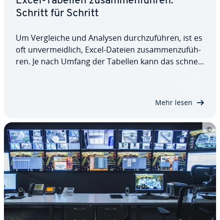
Excel-Tabellen zu­sam­men­füh­ren:
Schritt für Schritt
Um Ver­glei­che und Analysen durch­zu­füh­ren, ist es
oft un­ver­meid­lich, Excel-Dateien zu­sam­men­zu­füh­
ren. Je nach Umfang der Tabellen kann das schnell
kom­pli­ziert werden. Wir erklären Ihnen, wie Sie mit
der Kon­so­li­die­ren-Funktion und dem Power-
Query-Editor ver­schie­de­ne Excel-Tabellen…
Mehr lesen