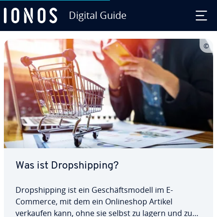
Digital Guide
Zum Haupt­in­halt springen
Was ist Drop­ship­ping?
Drop­ship­ping ist ein Ge­schäfts­mo­dell im E-
Commerce, mit dem ein On­line­shop Artikel
verkaufen kann, ohne sie selbst zu lagern und zu