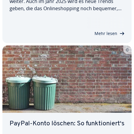
weiter. Auch im Jahr 2025 wird es neue Trends
geben, die das On­line­shop­ping noch bequemer,
per­sön­li­cher und in­ter­ak­ti­ver machen. Marken
und Un­ter­neh­men sollten sich auf diese Trends
ein­stel­len und ihre Stra­te­gien ent­spre­chend…
Mehr lesen
PayPal-Konto löschen: So funk­tio­niert‘s