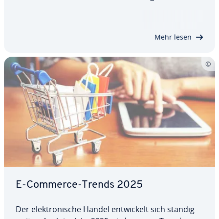
versenden. Die Lieferung erfolgt statt­des­sen über
einen Groß­händ­ler oder direkt über den Her­stel­
ler. Wie es zu dieser Ko­ope­ra­ti­on kommt, wieso
Mehr lesen
sie…
E-Commerce-Trends 2025
Der elek­tro­ni­sche Handel ent­wi­ckelt sich ständig