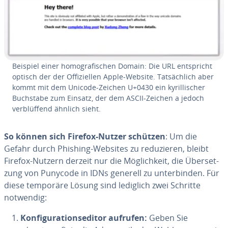
Beispiel einer ho­mo­gra­fi­schen Domain: Die URL ent­spricht
optisch der der Of­fi­zi­el­len Apple-Website. Tat­säch­lich aber
kommt mit dem Unicode-Zeichen U+0430 ein ky­ril­li­scher
Buchstabe zum Einsatz, der dem ASCII-Zeichen a jedoch
ver­blüf­fend ähnlich sieht.
So können sich Firefox-Nutzer schützen
: Um die
Gefahr durch Phishing-Websites zu re­du­zie­ren, bleibt
Firefox-Nutzern derzeit nur die Mög­lich­keit, die Über­set­
zung von Punycode in IDNs generell zu un­ter­bin­den. Für
diese temporäre Lösung sind lediglich zwei Schritte
notwendig:
Kon­fi­gu­ra­ti­ons­edi­tor aufrufen:
Geben Sie