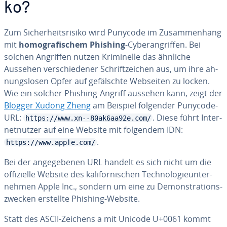
ko?
Zum Si­cher­heits­ri­si­ko wird Punycode im Zu­sam­men­hang
mit
ho­mo­gra­fi­schem Phishing
-Cy­ber­an­grif­fen. Bei
solchen Angriffen nutzen Kri­mi­nel­le das ähnliche
Aussehen ver­schie­de­ner Schrift­zei­chen aus, um ihre ah­
nungs­lo­sen Opfer auf ge­fälsch­te Webseiten zu locken.
Wie ein solcher Phishing-Angriff aussehen kann, zeigt der
Blogger Xudong Zheng
am Beispiel folgender Punycode-
URL:
. Diese führt In­ter­
https://www.xn--80ak6aa92e.com/
net­nut­zer auf eine Website mit folgendem IDN:
.
https://www.аррӏе.com/
Bei der an­ge­ge­be­nen URL handelt es sich nicht um die
of­fi­zi­el­le Website des ka­li­for­ni­schen Tech­no­lo­gie­un­ter­
neh­men Apple Inc., sondern um eine zu De­mons­tra­ti­ons­
zwe­cken erstellte Phishing-Website.
Statt des ASCII-Zeichens a mit Unicode U+0061 kommt