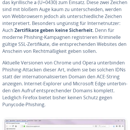
das ky­ril­li­sche а (U+0430) zum Einsatz. Diese zwei Zeichen
sind mit bloßem Auge kaum zu un­ter­schei­den, werden
von Web­brow­sern jedoch als un­ter­schied­li­che Zeichen
in­ter­pre­tiert. Besonders ungünstig für In­ter­net­nut­zer:
Auch
Zer­ti­fi­ka­te geben keine Si­cher­heit
. Denn für
moderne Phishing-Kampagnen re­gis­trie­ren Kri­mi­nel­le
gültige SSL-Zer­ti­fi­ka­te, die ent­spre­chen­den Websites den
Anschein von Recht­mä­ßig­keit geben sollen.
Aktuelle Versionen von Chrome und Opera un­ter­bin­den
Phishing-Attacken dieser Art, indem sie bei solchen IDNs
statt der in­ter­na­tio­na­li­sier­ten Domain den ACE-String
anzeigen. Internet-Explorer und Microsoft Edge un­ter­bin­
den den Aufruf ent­spre­chen­der Domains komplett.
Lediglich Firefox bietet bisher keinen Schutz gegen
Punycode-Phishing.