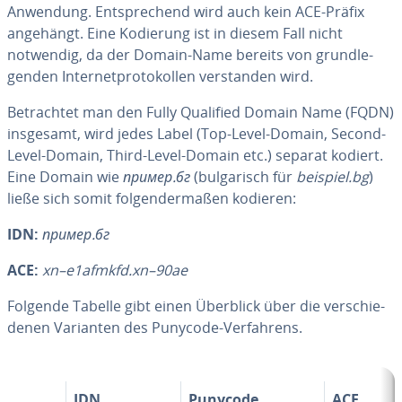
Anwendung. Ent­spre­chend wird auch kein ACE-Präfix
angehängt. Eine Kodierung ist in diesem Fall nicht
notwendig, da der Domain-Name bereits von grund­le­
gen­den In­ter­net­pro­to­kol­len ver­stan­den wird.
Be­trach­tet man den Fully Qualified Domain Name (FQDN)
insgesamt, wird jedes Label (Top-Level-Domain, Second-
Level-Domain, Third-Level-Domain etc.) separat kodiert.
Eine Domain wie
пример.бг
(bul­ga­risch für
beispiel.bg
)
ließe sich somit fol­gen­der­ma­ßen kodieren:
IDN:
пример.бг
ACE:
xn–e1afmkfd.xn–90ae
Folgende Tabelle gibt einen Überblick über die ver­schie­
de­nen Varianten des Punycode-Ver­fah­rens.
IDN
Punycode
ACE