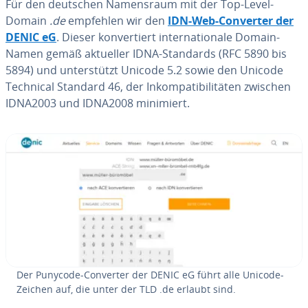
Für den deutschen Na­mens­raum mit der Top-Level-
Domain
.de
empfehlen wir den
IDN-Web-Converter der
DENIC eG
. Dieser kon­ver­tiert in­ter­na­tio­na­le Domain-
Namen gemäß aktueller IDNA-Standards (RFC 5890 bis
5894) und un­ter­stützt Unicode 5.2 sowie den Unicode
Technical Standard 46, der In­kom­pa­ti­bi­li­tä­ten zwischen
IDNA2003 und IDNA2008 minimiert.
Der Punycode-Converter der DENIC eG führt alle Unicode-
Zeichen auf, die unter der TLD .de erlaubt sind.