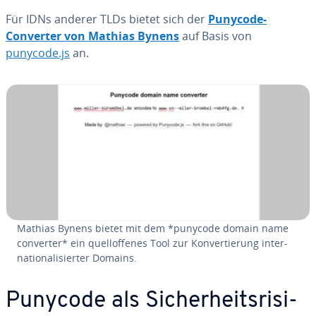
Für IDNs anderer TLDs bietet sich der
Punycode-
Converter von Mathias Bynens
auf Basis von
punycode.js
an.
Mathias Bynens bietet mit dem *punycode domain name
converter* ein quell­of­fe­nes Tool zur Kon­ver­tie­rung in­ter­
na­tio­na­li­sier­ter Domains.
Punycode als Si­cher­heits­ri­si­