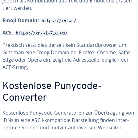
jedoch als Kom­bi­na­ti­on aus Text und Emoticons prä­sen­
tiert werden.
Emoji-Domain:
https://i❤.ws/
ACE:
https://xn--i-7iq.ws/
Praktisch setzt dies derzeit kein Stan­dard­brow­ser um.
Gibt man eine Emoji-Domain bei Firefox, Chrome, Safari,
Edge oder Opera ein, zeigt die Adress­zei­le lediglich den
ACE-String.
Kos­ten­lo­se Punycode-
Converter
Kos­ten­lo­se Punycode-Ge­ne­ra­to­ren zur Über­tra­gung von
IDNs in eine ASCII-kom­pa­ti­ble Dar­stel­lung finden In­ter­
net­nut­ze­rin­nen und -nutzer auf diversen Webseiten.