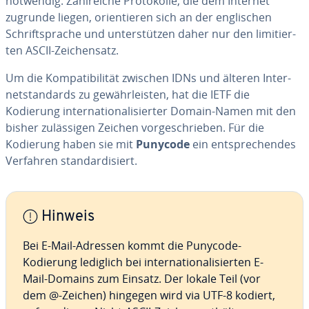
notwendig. Zahl­rei­che Pro­to­kol­le, die dem Internet
zugrunde liegen, ori­en­tie­ren sich an der eng­li­schen
Schrift­spra­che und un­ter­stüt­zen daher nur den li­mi­tier­
ten ASCII-Zei­chen­satz.
Um die Kom­pa­ti­bi­li­tät zwischen IDNs und älteren In­ter­
net­stan­dards zu ge­währ­leis­ten, hat die IETF die
Kodierung in­ter­na­tio­na­li­sier­ter Domain-Namen mit den
bisher zu­läs­si­gen Zeichen vor­ge­schrie­ben. Für die
Kodierung haben sie mit
Punycode
ein ent­spre­chen­des
Verfahren stan­dar­di­siert.
Hinweis
Bei E-Mail-Adressen kommt die Punycode-
Kodierung lediglich bei in­ter­na­tio­na­li­sier­ten E-
Mail-Domains zum Einsatz. Der lokale Teil (vor
dem @-Zeichen) hingegen wird via UTF-8 kodiert,