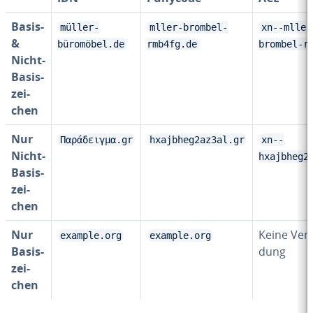
Basis-
müller-
mller-brombel-
xn--mller
&
büromöbel.de
rmb4fg.de
brombel-r
Nicht-
Ba­sis­
zei­
chen
Nur
Παράδειγμα.gr
hxajbheg2az3al.gr
xn--
Nicht-
hxajbheg2
Ba­sis­
zei­
chen
Nur
Keine Ver­
example.org
example.org
Ba­sis­
dung
zei­
chen