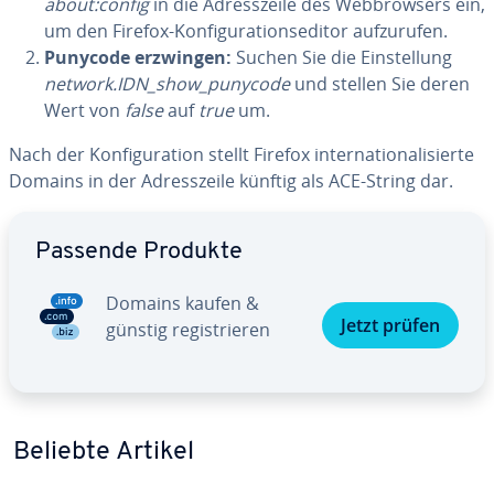
about:config
in die Adress­zei­le des Web­brow­sers ein,
um den Firefox-Kon­fi­gu­ra­ti­ons­edi­tor auf­zu­ru­fen.
Punycode erzwingen:
Suchen Sie die Ein­stel­lung
network.IDN_show_punycode
und stellen Sie deren
Wert von
false
auf
true
um.
Nach der Kon­fi­gu­ra­ti­on stellt Firefox in­ter­na­tio­na­li­sier­te
Domains in der Adress­zei­le künftig als ACE-String dar.
Zum Hauptmenü
Passende Produkte
Domains kaufen &
Jetzt prüfen
günstig re­gis­trie­ren
Beliebte Artikel