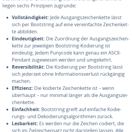
liegen sechs Prin­zi­pi­en zugrunde:
Voll­stän­dig­keit:
Jede Aus­gangs­zei­chen­ket­te lässt
sich per Bootstring auf eine ver­ein­fach­te Zei­chen­ket­
te abbilden.
Ein­deu­tig­keit:
Die Zuordnung der Aus­gangs­zei­chen­
ket­te zur je­wei­li­gen Bootstring-Kodierung ist
eindeutig. Jedem Punycode kann genau ein ASCII-
Pendant zu­ge­wie­sen werden und umgekehrt.
Re­ver­si­bi­li­tät:
Die Kodierung per Bootstring lässt
sich jederzeit ohne In­for­ma­ti­ons­ver­lust rück­gän­gig
machen.
Effizienz:
Die kodierte Zei­chen­ket­te ist – wenn
überhaupt – nur minimal länger als die Aus­gangs­zei­
chen­ket­te.
Ein­fach­heit
: Bootstring greift auf einfache Ko­die­
rungs- und De­ko­die­rungs­al­go­rith­men zurück.
Les­bar­keit:
Es werden nur die Zeichen codiert, die
sich im Ziel­zei­chen­satz nicht dar­stel­len lassen. Alle