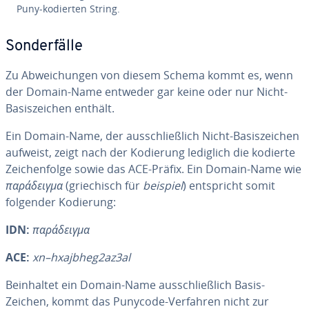
Puny-kodierten String.
Son­der­fäl­le
Zu Ab­wei­chun­gen von diesem Schema kommt es, wenn
der Domain-Name entweder gar keine oder nur Nicht-
Ba­sis­zei­chen enthält.
Ein Domain-Name, der aus­schließ­lich Nicht-Ba­sis­zei­chen
aufweist, zeigt nach der Kodierung lediglich die kodierte
Zei­chen­fol­ge sowie das ACE-Präfix. Ein Domain-Name wie
παράδειγμα
(grie­chisch für
beispiel
) ent­spricht somit
folgender Kodierung:
IDN:
παράδειγμα
ACE:
xn–hxajbheg2az3al
Be­inhal­tet ein Domain-Name aus­schließ­lich Basis-
Zeichen, kommt das Punycode-Verfahren nicht zur