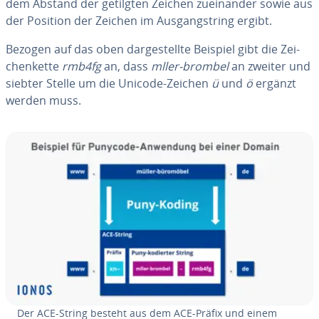
dem Abstand der getilgten Zeichen zu­ein­an­der sowie aus
der Position der Zeichen im Aus­gangstring ergibt.
Bezogen auf das oben dar­ge­stell­te Beispiel gibt die Zei­
chen­ket­te
rmb4fg
an, dass
mller-brombel
an zweiter und
siebter Stelle um die Unicode-Zeichen
ü
und
ö
ergänzt
werden muss.
Der ACE-String besteht aus dem ACE-Präfix und einem