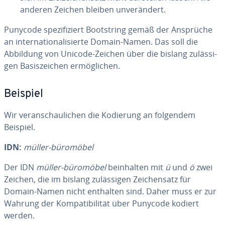
anderen Zeichen bleiben un­ver­än­dert.
Punycode spe­zi­fi­ziert Bootstring gemäß der Ansprüche
an in­ter­na­tio­na­li­sier­te Domain-Namen. Das soll die
Abbildung von Unicode-Zeichen über die bislang zu­läs­si­
gen Ba­sis­zei­chen er­mög­li­chen.
Beispiel
Wir ver­an­schau­li­chen die Kodierung an folgendem
Beispiel.
IDN:
müller-büromöbel
Der IDN
müller-büromöbel
be­inhal­ten mit
ü
und
ö
zwei
Zeichen, die im bislang zu­läs­si­gen Zei­chen­satz für
Domain-Namen nicht enthalten sind. Daher muss er zur
Wahrung der Kom­pa­ti­bi­li­tät über Punycode kodiert
werden.