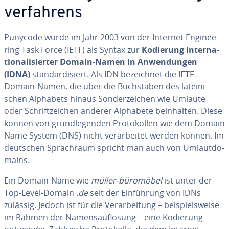
ver­fah­rens
Punycode wurde im Jahr 2003 von der Internet En­gi­nee­
ring Task Force (IETF) als Syntax zur
Kodierung in­ter­na­
tio­na­li­sier­ter Domain-Namen in An­wen­dun­gen
(IDNA)
stan­dar­di­siert. Als IDN be­zeich­net die IETF
Domain-Namen, die über die Buch­sta­ben des la­tei­ni­
schen Alphabets hinaus Son­der­zei­chen wie Umlaute
oder Schrift­zei­chen anderer Alphabete be­inhal­ten. Diese
können von grund­le­gen­den Pro­to­kol­len wie dem Domain
Name System (DNS) nicht ver­ar­bei­tet werden können. Im
deutschen Sprach­raum spricht man auch von Um­laut­do­
mains.
Ein Domain-Name wie
müller-büromöbel
ist unter der
Top-Level-Domain
.de
seit der Ein­füh­rung von IDNs
zulässig. Jedoch ist für die Ver­ar­bei­tung – bei­spiels­wei­se
im Rahmen der Na­mens­auf­lö­sung – eine Kodierung