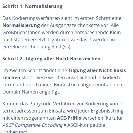
Schritt 1: Nor­ma­li­sie­rung
Das Ko­die­rungs­ver­fah­ren sieht im ersten Schritt eine
Nor­ma­li­sie­rung
der Aus­gangs­zei­chen­ket­te vor. Alle
Groß­buch­sta­ben werden durch ent­spre­chen­de Klein­
buch­sta­ben ersetzt. Ligaturen wie das ß werden in
einzelne Zeichen aufgelöst (ss).
Schritt 2: Tilgung aller Nicht-Ba­sis­zei­chen
Im zweiten Schritt findet eine
Tilgung aller Nicht-Ba­sis­
zei­chen
statt. Diese werden an­schlie­ßend in kodierter
Form und durch einen Bin­de­strich ab­ge­trennt an den
Domain-Namen angefügt.
Kommt das Punycode-Verfahren zur Kodierung von In­
ter­net­adres­sen zum Einsatz, wird jeder Er­geb­nis­string
mit einem so­ge­nann­ten
ACE-Präfix
versehen (kurz für
ASCII Com­pa­ti­ble Encoding
= ASCII-kom­pa­ti­ble
Kodierung):