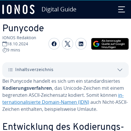
Digital Guide
Zum Haupt­in­halt springen
Punycode
IONOS Redaktion
Auf Facebook teilen
Auf Twitter teilen
Auf LinkedIn tei
18.10.2024
9 mins
In­halts­ver­zeich­nis
Bei Punycode handelt es sich um ein stan­dar­di­sier­tes
Ko­die­rungs­ver­fah­ren
, das Unicode-Zeichen mit einem
be­grenz­ten ASCII-Zei­chen­satz kodiert. Somit können
in­
ter­na­tio­na­li­sier­te Domain-Namen (IDN)
auch Nicht-ASCII-
Zeichen enthalten, bei­spiels­wei­se Umlaute.
Ent­wick­lung des Ko­die­rungs­