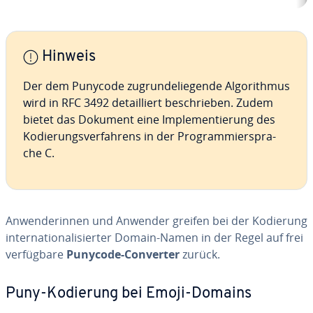
Hinweis
Der dem Punycode zu­grun­de­lie­gen­de Al­go­rith­mus
wird in RFC 3492 de­tail­liert be­schrie­ben. Zudem
bietet das Dokument eine Im­ple­men­tie­rung des
Ko­die­rungs­ver­fah­rens in der Pro­gram­mier­spra­
che C.
An­wen­de­rin­nen und Anwender greifen bei der Kodierung
in­ter­na­tio­na­li­sier­ter Domain-Namen in der Regel auf frei
ver­füg­ba­re
Punycode-Converter
zurück.
Puny-Kodierung bei Emoji-Domains