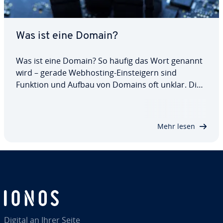
Was ist eine Domain?
Was ist eine Domain? So häufig das Wort genannt
wird – gerade Web­hos­ting-Ein­stei­gern sind
Funktion und Aufbau von Domains oft unklar. Die
hier­ar­chi­sche Struktur des Domain Name Systems
(DNS) gehört jedoch zum Grund­la­gen­wis­sen in
dem Bereich. Wir erklären Ihnen den Un­ter­
Mehr lesen
schied…
Digital an Ihrer Seite