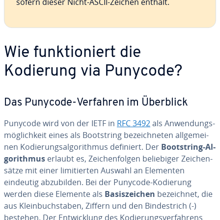
sofern dieser Nicht-ASCII-Zeichen enthält.
Wie funk­tio­niert die
Kodierung via Punycode?
Das Punycode-Verfahren im Überblick
Punycode wird von der IETF in
RFC 3492
als An­wen­dungs­
mög­lich­keit eines als Bootstring be­zeich­ne­ten all­ge­mei­
nen Ko­die­rungs­al­go­rith­mus definiert. Der
Bootstring-Al­
go­rith­mus
erlaubt es, Zei­chen­fol­gen be­lie­bi­ger Zei­chen­
sät­ze mit einer li­mi­tier­ten Auswahl an Elementen
eindeutig ab­zu­bil­den. Bei der Punycode-Kodierung
werden diese Elemente als
Ba­sis­zei­chen
be­zeich­net, die
aus Klein­buch­sta­ben, Ziffern und den Bin­de­strich (-)
bestehen. Der Ent­wick­lung des Ko­die­rungs­ver­fah­rens