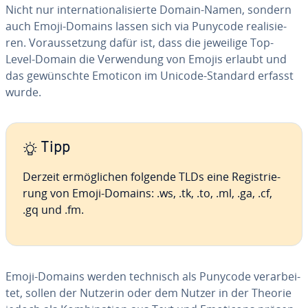
Nicht nur in­ter­na­tio­na­li­sier­te Domain-Namen, sondern
auch Emoji-Domains lassen sich via Punycode rea­li­sie­
ren. Vor­aus­set­zung dafür ist, dass die jeweilige Top-
Level-Domain die Ver­wen­dung von Emojis erlaubt und
das ge­wünsch­te Emoticon im Unicode-Standard erfasst
wurde.
Tipp
Derzeit er­mög­li­chen folgende TLDs eine Re­gis­trie­
rung von Emoji-Domains: .ws, .tk, .to, .ml, .ga, .cf,
.gq und .fm.
Emoji-Domains werden technisch als Punycode ver­ar­bei­
tet, sollen der Nutzerin oder dem Nutzer in der Theorie