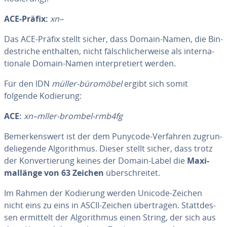
ACE-Präfix:
xn–
Das ACE-Präfix stellt sicher, dass Domain-Namen, die Bin­
de­stri­che enthalten, nicht fälsch­li­cher­wei­se als in­ter­na­
tio­na­le Domain-Namen in­ter­pre­tiert werden.
Für den IDN
müller-büromöbel
ergibt sich somit
folgende Kodierung:
ACE:
xn–mller-brombel-rmb4fg
Be­mer­kens­wert ist der dem Punycode-Verfahren zu­grun­
de­lie­gen­de Al­go­rith­mus. Dieser stellt sicher, dass trotz
der Kon­ver­tie­rung keines der Domain-Label die
Ma­xi­
mal­län­ge von 63 Zeichen
über­schrei­tet.
Im Rahmen der Kodierung werden Unicode-Zeichen
nicht eins zu eins in ASCII-Zeichen über­tra­gen. Statt­des­
sen ermittelt der Al­go­rith­mus einen String, der sich aus