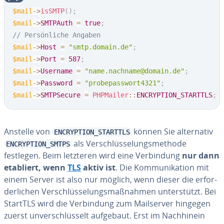
$mail
->
isSMTP
(
)
;
$mail
->
SMTPAuth
=
true
;
// Persönliche Angaben
$mail
->
Host
=
"smtp.domain.de"
;
$mail
->
Port
=
587
;
$mail
->
Username
=
"name.nachname@domain.de"
;
$mail
->
Password
=
"probepasswort4321"
;
$mail
->
SMTPSecure
=
PHPMailer
::
ENCRYPTION_STARTTLS
;
Anstelle von
können Sie al­ter­na­tiv
ENCRYPTION_STARTTLS
als Ver­schlüs­se­lungs­me­tho­de
ENCRYPTION_SMTPS
festlegen. Beim letzteren wird eine Ver­bin­dung
nur dann
etabliert, wenn
TLS
aktiv ist
. Die Kom­mu­ni­ka­ti­on mit
einem Server ist also nur möglich, wenn dieser die er­for­
der­li­chen Ver­schlüs­se­lungs­maß­nah­men un­ter­stützt. Bei
StartTLS wird die Ver­bin­dung zum Mail­ser­ver hingegen
zuerst un­ver­schlüs­selt aufgebaut. Erst im Nach­hin­ein