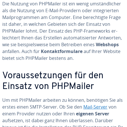
Die Nutzung von PHPMailer ist ein wenig um­ständ­li­cher
als die Nutzung von E-Mail-Providern oder in­te­grier­ten
Mail­pro­gram­men am Computer. Eine be­rech­tig­te Frage
ist daher, in welchen Gebieten sich der Einsatz von
PHPMailer lohnt. Der Einsatz des PHP-Frame­works er­
leich­tert Ihnen das Erstellen au­to­ma­ti­sier­ter Antworten,
wie sie bei­spiels­wei­se beim Betreiben eines
Webshops
anfallen. Auch für
Kon­takt­for­mu­la­re
auf Ihrer Website
bietet sich PHPMailer bestens an.
Vor­aus­set­zun­gen für den
Einsatz von PHPMailer
Um mit PHPMailer arbeiten zu können, benötigen Sie als
erstes einen SMTP-Server. Ob Sie den
Mail-Server
von
einem Provider nutzen oder Ihren
eigenen Server
aufsetzen, ist dabei ganz Ihnen über­las­sen. Darüber