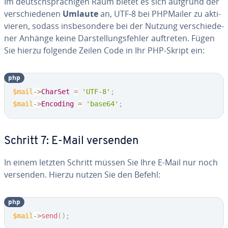
Im deutsch­spra­chi­gen Raum bietet es sich aufgrund der
ver­schie­de­nen
Umlaute
an, UTF-8 bei PHPMailer zu ak­ti­
vie­ren, sodass ins­be­son­de­re bei der Nutzung ver­schie­de­
ner Anhänge keine Dar­stel­lungs­feh­ler auftreten. Fügen
Sie hierzu folgende Zeilen Code in Ihr PHP-Skript ein:
php
$mail
->
CharSet
=
'UTF-8'
;
$mail
->
Encoding
=
'base64'
;
Schritt 7: E-Mail versenden
In einem letzten Schritt müssen Sie Ihre E-Mail nur noch
versenden. Hierzu nutzen Sie den Befehl:
php
$mail
->
send
(
)
;