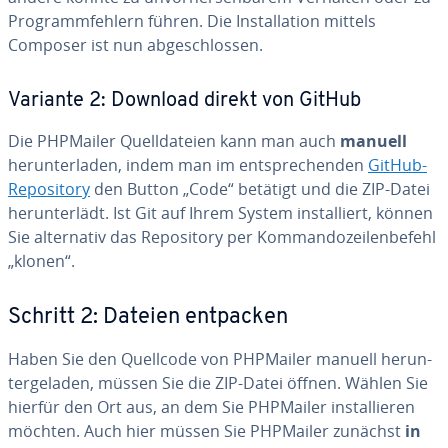
Pro­gramm­feh­lern führen. Die In­stal­la­ti­on mittels
Composer ist nun ab­ge­schlos­sen.
Variante 2: Download direkt von GitHub
Die PHPMailer Quell­da­tei­en kann man auch
manuell
her­un­ter­la­den, indem man im ent­spre­chen­den
GitHub-
Re­po­si­to­ry
den Button „Code“ betätigt und die ZIP-Datei
her­un­ter­lädt. Ist Git auf Ihrem System in­stal­liert, können
Sie al­ter­na­tiv das Re­po­si­to­ry per Kom­man­do­zei­len­be­fehl
„klonen“.
Schritt 2: Dateien entpacken
Haben Sie den Quellcode von PHPMailer manuell her­un­
ter­ge­la­den, müssen Sie die ZIP-Datei öffnen. Wählen Sie
hierfür den Ort aus, an dem Sie PHPMailer in­stal­lie­ren
möchten. Auch hier müssen Sie PHPMailer zunächst
in