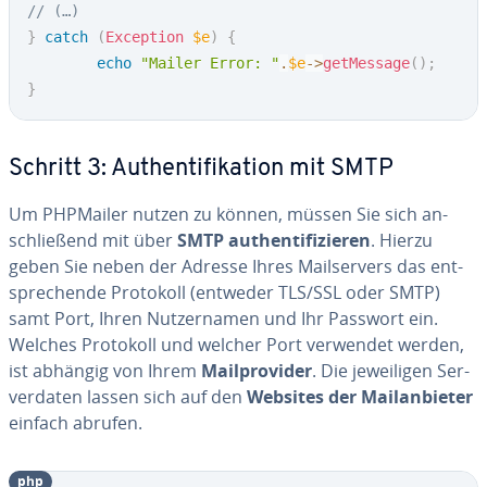
// (…)
}
catch
(
Exception
$e
)
{
echo
"Mailer Error: "
.
$e
->
getMessage
(
)
;
}
Schritt 3: Au­then­ti­fi­ka­ti­on mit SMTP
Um PHPMailer nutzen zu können, müssen Sie sich an­
schlie­ßend mit über
SMTP au­then­ti­fi­zie­ren
. Hierzu
geben Sie neben der Adresse Ihres Mail­ser­vers das ent­
spre­chen­de Protokoll (entweder TLS/SSL oder SMTP)
samt Port, Ihren Nut­zer­na­men und Ihr Passwort ein.
Welches Protokoll und welcher Port verwendet werden,
ist abhängig von Ihrem
Mail­pro­vi­der
. Die je­wei­li­gen Ser­
ver­da­ten lassen sich auf den
Websites der Mail­an­bie­ter
einfach abrufen.
php