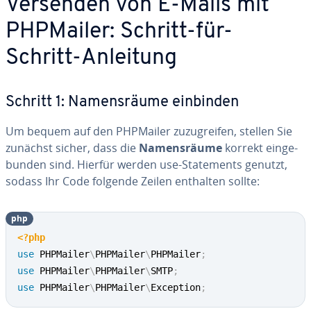
Versenden von E-Mails mit
PHPMailer: Schritt-für-
Schritt-Anleitung
Schritt 1: Na­mens­räu­me einbinden
Um bequem auf den PHPMailer zu­zu­grei­fen, stellen Sie
zunächst sicher, dass die
Na­mens­räu­me
korrekt ein­ge­
bun­den sind. Hierfür werden use-State­ments genutzt,
sodass Ihr Code folgende Zeilen enthalten sollte:
php
<?php
use
PHPMailer
\
PHPMailer
\
PHPMailer
;
use
PHPMailer
\
PHPMailer
\
SMTP
;
use
PHPMailer
\
PHPMailer
\
Exception
;