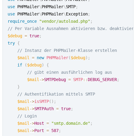
use
PHPMailer
\
PHPMailer
\
SMTP
;
use
PHPMailer
\
PHPMailer
\
Exception
;
require_once
"vendor/autoload.php"
;
// Per Variable Ausnahmen aktivieren bzw. deaktivier
$debug
=
true
;
try
{
// Instanz der PHPMailer-Klasse erstellen
$mail
=
new
PHPMailer
(
$debug
)
;
if
(
$debug
)
{
// gibt einen ausführlichen log aus
$mail
->
SMTPDebug
=
SMTP
::
DEBUG_SERVER
;
}
// Authentifikation mittels SMTP
$mail
->
isSMTP
(
)
;
$mail
->
SMTPAuth
=
true
;
// Login
$mail
->
Host
=
"smtp.domain.de"
;
$mail
->
Port
=
587
;