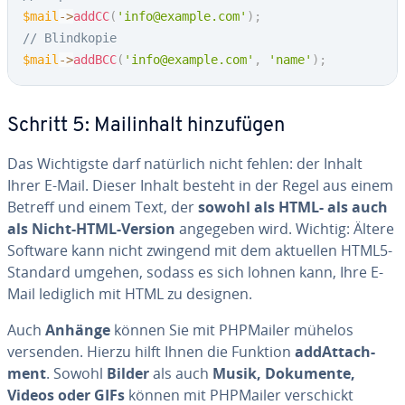
$mail
->
addCC
(
'info@example.com'
)
;
// Blindkopie
$mail
->
addBCC
(
'info@example.com'
,
'name'
)
;
Schritt 5: Mailin­halt hin­zu­fü­gen
Das Wich­tigs­te darf natürlich nicht fehlen: der Inhalt
Ihrer E-Mail. Dieser Inhalt besteht in der Regel aus einem
Betreff und einem Text, der
sowohl als HTML- als auch
als Nicht-HTML-Version
angegeben wird. Wichtig: Ältere
Software kann nicht zwingend mit dem aktuellen HTML5-
Standard umgehen, sodass es sich lohnen kann, Ihre E-
Mail lediglich mit HTML zu designen.
Auch
Anhänge
können Sie mit PHPMailer mühelos
versenden. Hierzu hilft Ihnen die Funktion
add­At­tach­
ment
. Sowohl
Bilder
als auch
Musik, Dokumente,
Videos oder GIFs
können mit PHPMailer ver­schickt