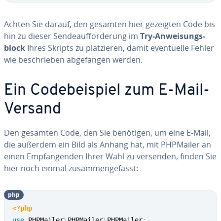
Achten Sie darauf, den gesamten hier gezeigten Code bis
hin zu dieser Sen­de­auf­for­de­rung im
Try-An­wei­sungs­
block
Ihres Skripts zu plat­zie­ren, damit even­tu­el­le Fehler
wie be­schrie­ben ab­ge­fan­gen werden.
Ein Code­bei­spiel zum E-Mail-
Versand
Den gesamten Code, den Sie benötigen, um eine E-Mail,
die außerdem ein Bild als Anhang hat, mit PHPMailer an
einen Emp­fan­gen­den Ihrer Wahl zu versenden, finden Sie
hier noch einmal zu­sam­men­ge­fasst:
php
<?php
use
PHPMailer
\
PHPMailer
\
PHPMailer
;