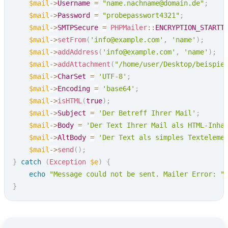
$mail
->
Username
=
"name.nachname@domain.de"
;
$mail
->
Password
=
"probepasswort4321"
;
$mail
->
SMTPSecure
=
PHPMailer
::
ENCRYPTION_STARTT
$mail
->
setFrom
(
'info@example.com'
,
'name'
)
;
$mail
->
addAddress
(
'info@example.com'
,
'name'
)
;
$mail
->
addAttachment
(
"/home/user/Desktop/beispie
$mail
->
CharSet
=
'UTF-8'
;
$mail
->
Encoding
=
'base64'
;
$mail
->
isHTML
(
true
)
;
$mail
->
Subject
=
'Der Betreff Ihrer Mail'
;
$mail
->
Body
=
'Der Text Ihrer Mail als HTML-Inha
$mail
->
AltBody
=
'Der Text als simples Texteleme
$mail
->
send
(
)
;
}
catch
(
Exception
$e
)
{
echo
"Message could not be sent. Mailer Error: "
}
Zum Hauptmenü