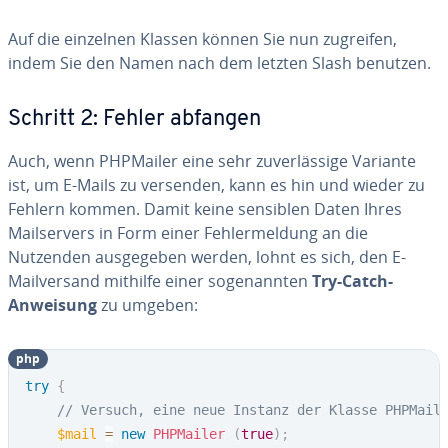
Auf die einzelnen Klassen können Sie nun zugreifen,
indem Sie den Namen nach dem letzten Slash benutzen.
Schritt 2: Fehler abfangen
Auch, wenn PHPMailer eine sehr zu­ver­läs­si­ge Variante
ist, um E-Mails zu versenden, kann es hin und wieder zu
Fehlern kommen. Damit keine sensiblen Daten Ihres
Mail­ser­vers in Form einer Feh­ler­mel­dung an die
Nutzenden aus­ge­ge­ben werden, lohnt es sich, den E-
Mail­ver­sand mithilfe einer so­ge­nann­ten
Try-Catch-
Anweisung
zu umgeben:
php
try
{
// Versuch, eine neue Instanz der Klasse PHPMail
$mail
=
new
PHPMailer
(
true
)
;