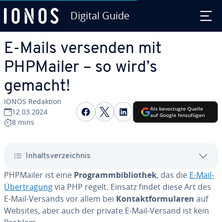
Digital Guide
Zum Haupt­in­halt springen
E-Mails versenden mit
PHPMailer – so wird’s
gemacht!
IONOS Redaktion
Auf Facebook teilen
Auf Twitter teilen
Auf LinkedIn teilen
Als be­vor­zug­te Quelle
12.03.2024
auf Google hin­zu­fü­gen
8 mins
In­halts­ver­zeich­nis
PHPMailer ist eine
Pro­gramm­bi­blio­thek
, das die
E-Mail-
Über­tra­gung
via PHP regelt. Einsatz findet diese Art des
E-Mail-Versands vor allem bei
Kon­takt­for­mu­la­ren
auf
Websites, aber auch der private E-Mail-Versand ist kein