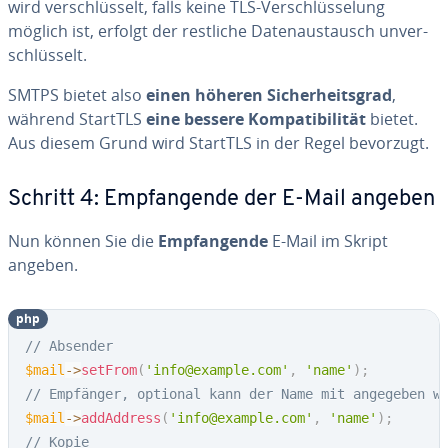
wird ver­schlüs­selt, falls keine TLS-Ver­schlüs­se­lung
möglich ist, erfolgt der restliche Da­ten­aus­tausch un­ver­
schlüs­selt.
SMTPS bietet also
einen höheren Si­cher­heits­grad
,
während StartTLS
eine bessere Kom­pa­ti­bi­li­tät
bietet.
Aus diesem Grund wird StartTLS in der Regel bevorzugt.
Schritt 4: Emp­fan­gen­de der E-Mail angeben
Nun können Sie die
Emp­fan­gen­de
E-Mail im Skript
angeben.
php
// Absender
$mail
->
setFrom
(
'info@example.com'
,
'name'
)
;
// Empfänger, optional kann der Name mit angegeben w
$mail
->
addAddress
(
'info@example.com'
,
'name'
)
;
// Kopie