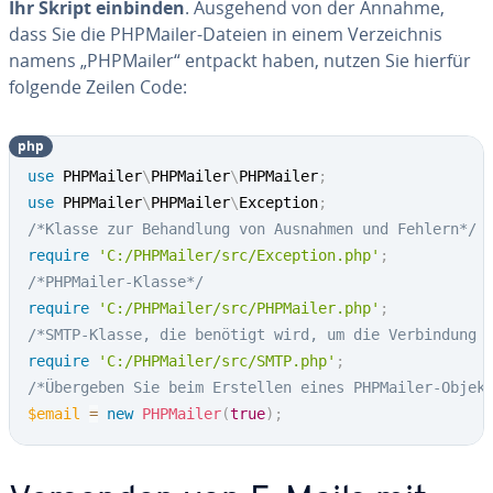
Ihr Skript einbinden
. Ausgehend von der Annahme,
dass Sie die PHPMailer-Dateien in einem Ver­zeich­nis
namens „PHPMailer“ entpackt haben, nutzen Sie hierfür
folgende Zeilen Code:
php
use
PHPMailer
\
PHPMailer
\
PHPMailer
;
use
PHPMailer
\
PHPMailer
\
Exception
;
/*Klasse zur Behandlung von Ausnahmen und Fehlern*/
require
'C:/PHPMailer/src/Exception.php'
;
/*PHPMailer-Klasse*/
require
'C:/PHPMailer/src/PHPMailer.php'
;
/*SMTP-Klasse, die benötigt wird, um die Verbindung 
require
'C:/PHPMailer/src/SMTP.php'
;
/*Übergeben Sie beim Erstellen eines PHPMailer-Objek
$email
=
new
PHPMailer
(
true
)
;