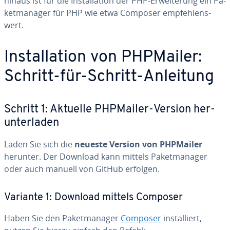
hinaus ist für die In­stal­la­ti­on der PHP-Er­wei­te­rung ein Pa­
ket­ma­na­ger für PHP wie etwa Composer emp­feh­lens­
wert.
In­stal­la­ti­on von PHPMailer:
Schritt-für-Schritt-Anleitung
Schritt 1: Aktuelle PHPMailer-Version her­
un­ter­la­den
Laden Sie sich die
neueste Version von PHPMailer
herunter. Der Download kann mittels Pa­ket­ma­na­ger
oder auch manuell von GitHub erfolgen.
Variante 1: Download mittels Composer
Haben Sie den Pa­ket­ma­na­ger
Composer
in­stal­liert,