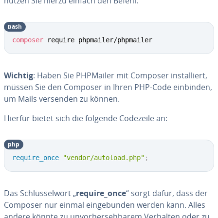
nutzen Sie hierzu einfach den Befehl:
bash
composer
 require phpmailer/phpmailer
Wichtig
: Haben Sie PHPMailer mit Composer in­stal­liert,
müssen Sie den Composer in Ihren PHP-Code einbinden,
um Mails versenden zu können.
Hierfür bietet sich die folgende Codezeile an:
php
require_once
"vendor/autoload.php"
;
Das Schlüs­sel­wort „
require_once
“ sorgt dafür, dass der
Composer nur einmal ein­ge­bun­den werden kann. Alles
andere könnte zu un­vor­her­seh­ba­rem Verhalten oder zu