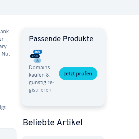
bank
er
Passende Produkte
ary
n Nut­
Domains
Jetzt prüfen
kaufen &
günstig re­
gis­trie­ren
lgt
Beliebte Artikel