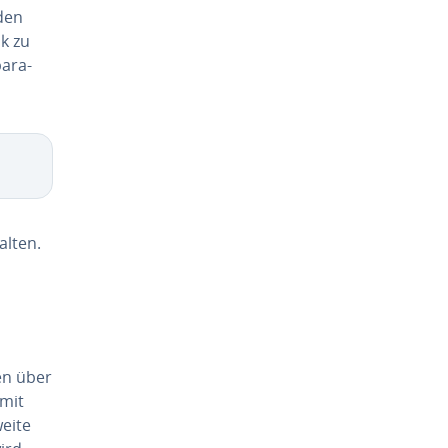
nden
k zu
a­ra­
alten.
nen über
mit
eite