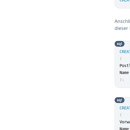
An­schl
dieser
sql
CREA
(
Post
Name
)
;
sql
CREA
(
Vorw
Name