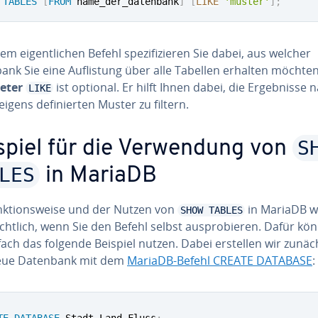
TABLES
[
FROM
 name_der_datenbank
]
[
LIKE
'muster'
]
;
m ei­gent­li­chen Befehl spe­zi­fi­zie­ren Sie dabei, aus welcher
nk Sie eine Auf­lis­tung über alle Tabellen erhalten möchte
eter
ist optional. Er hilft Ihnen dabei, die Er­geb­nis­se 
LIKE
igens de­fi­nier­ten Muster zu filtern.
S
spiel für die Ver­wen­dung von
LES
in MariaDB
k­ti­ons­wei­se und der Nutzen von
in MariaDB 
SHOW TABLES
sicht­lich, wenn Sie den Befehl selbst aus­pro­bie­ren. Dafür kö
fach das folgende Beispiel nutzen. Dabei erstellen wir zunäc
eue Datenbank mit dem
MariaDB-Befehl CREATE DATABASE
:
TE
DATABASE
 Stadt_Land_Fluss
;