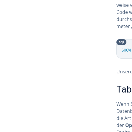
wei­se
Code w
durch­s
me­ter 
sql
SHOW
Unsere 
Ta­
Wenn S
Datenba
die Ar
der
Op