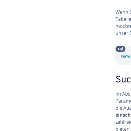
Wenn Si
Tabell
möchten
unser B
sql
SHOW
Suc
Im Absc
Param
die Au
ein­sc
zahl­r
bieten.