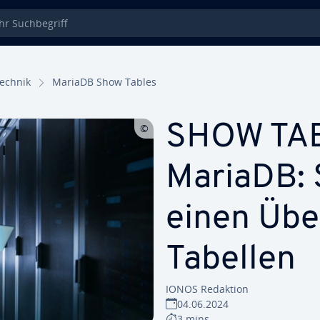
 Such­be­griff
echnik
MariaDB Show Tables
SHOW TAB
MariaDB: 
einen Über
Tabellen
IONOS Redaktion
04.06.2024
3 mins