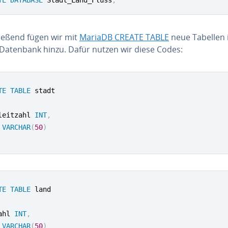
ie­ßend fügen wir mit
MariaDB CREATE TABLE
neue Tabellen 
 Datenbank hinzu. Dafür nutzen wir diese Codes:
TE
TABLE
leitzahl 
INT
,
 
VARCHAR
(
50
)
TE
TABLE
ahl 
INT
,
 
VARCHAR
(
50
)