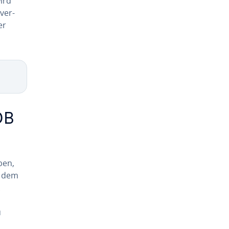
ird
ver­
er
DB
ben,
t dem
u