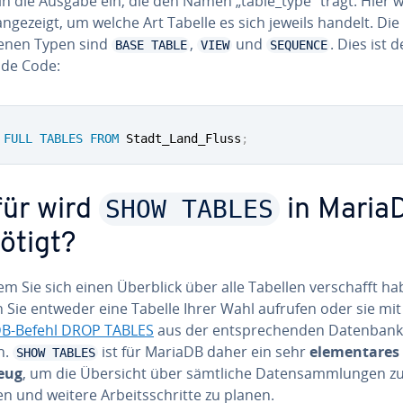
in die Ausgabe ein, die den Namen „table_type“ trägt. Hier w
ngezeigt, um welche Art Tabelle es sich jeweils handelt. Die 
de­nen Typen sind
,
und
. Dies ist d
BASE TABLE
VIEW
SEQUENCE
de Code:
FULL
TABLES
FROM
 Stadt_Land_Fluss
;
SHOW TABLES
ür wird
in Maria
ötigt?
 Sie sich einen Überblick über alle Tabellen ver­schafft ha
 Sie entweder eine Tabelle Ihrer Wahl aufrufen oder sie mi
B-Befehl DROP TABLES
aus der ent­spre­chen­den Datenbank
n.
ist für MariaDB daher ein sehr
ele­men­ta­res
SHOW TABLES
eug
, um die Übersicht über sämtliche Da­ten­samm­lun­gen z
n und weitere Ar­beits­schrit­te zu planen.