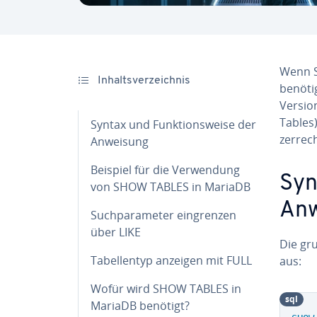
Wenn S
In­halts­ver­zeich­nis
benöti
Version
Tables
Syntax und Funk­ti­ons­wei­se der
zer­rec
Anweisung
Beispiel für die Ver­wen­dung
Syn
von SHOW TABLES in MariaDB
Anw
Such­pa­ra­me­ter ein­gren­zen
über LIKE
Die gru
Ta­bel­len­typ anzeigen mit FULL
aus:
Wofür wird SHOW TABLES in
sql
MariaDB benötigt?