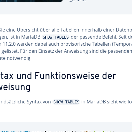
ie eine Übersicht über alle Tabellen innerhalb einer Daten
gen, ist in MariaDB
der passende Befehl. Seit d
SHOW TABLES
 11.2.0 werden dabei auch pro­vi­so­ri­sche Tabellen (Tempor
) gelistet. Für den Einsatz der Anweisung sind die passende
h­te notwendig.
tax und Funk­ti­ons­wei­se der
eisung
nd­sätz­li­che Syntax von
in MariaDB sieht wie fo
SHOW TABLES