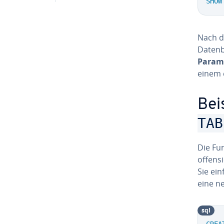
SHOW
Nach de
Datenba
Param
einem e
Bei
TAB
Die Fun
of­fen­
Sie ein
eine n
sql
CREA