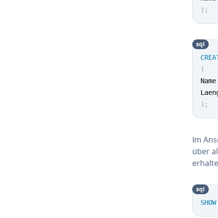
)
;
sql
CREA
(
Name
Laen
)
;
Im Ans
über a
erhalte
sql
SHOW