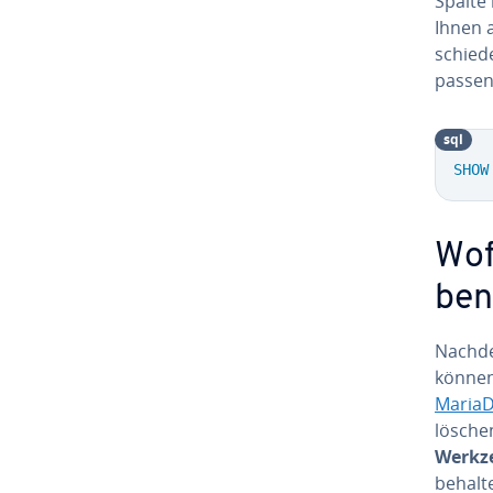
Spalte 
Ihnen a
schie­
passen
sql
SHOW
Wof
ben
Nachdem
können
MariaD
lösche
Werkz
behalte