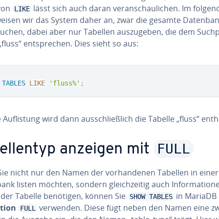
 von
lässt sich auch daran ver­an­schau­li­chen. Im folge
LIKE
eisen wir das System daher an, zwar die gesamte Datenban
u­chen, dabei aber nur Tabellen aus­zu­ge­ben, die dem Such­p
„fluss“ ent­spre­chen. Dies sieht so aus:
TABLES
LIKE
'fluss%'
;
Auf­lis­tung wird dann aus­schließ­lich die Tabelle „fluss“ enth
FULL
bel­len­typ anzeigen mit
ie nicht nur den Namen der vor­han­de­nen Tabellen in einer
nk listen möchten, sondern gleich­zei­tig auch In­for­ma­tio­
t der Tabelle benötigen, können Sie
in MariaDB 
SHOW TABLES
tion
verwenden. Diese fügt neben den Namen eine zw
FULL