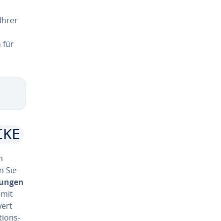
Ihrer
 für
IKE
n
n Sie
lun­gen
 mit
wert
i­ons­