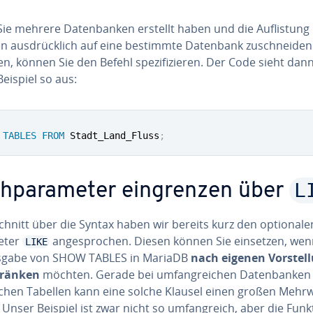
e mehrere Da­ten­ban­ken erstellt haben und die Auf­lis­tung 
en aus­drück­lich auf eine bestimmte Datenbank zu­schnei­den
, können Sie den Befehl spe­zi­fi­zie­ren. Der Code sieht dann
eispiel so aus:
TABLES
FROM
 Stadt_Land_Fluss
;
L
h­pa­ra­me­ter ein­gren­zen über
hnitt über die Syntax haben wir bereits kurz den op­tio­na­le
eter
an­ge­spro­chen. Diesen können Sie einsetzen, wen
LIKE
sgabe von SHOW TABLES in MariaDB
nach eigenen Vor­stel­
hrän­ken
möchten. Gerade bei um­fang­rei­chen Da­ten­ban­ken
ei­chen Tabellen kann eine solche Klausel einen großen Mehr
 Unser Beispiel ist zwar nicht so um­fang­reich, aber die Funk­t