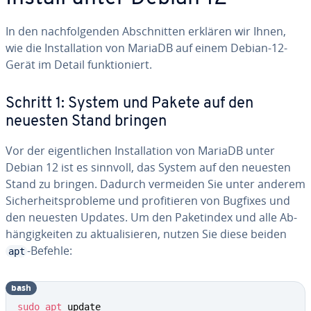
In den nach­fol­gen­den Ab­schnit­ten erklären wir Ihnen,
wie die In­stal­la­ti­on von MariaDB auf einem Debian-12-
Gerät im Detail funk­tio­niert.
Schritt 1: System und Pakete auf den
neuesten Stand bringen
Vor der ei­gent­li­chen In­stal­la­ti­on von MariaDB unter
Debian 12 ist es sinnvoll, das System auf den neuesten
Stand zu bringen. Dadurch vermeiden Sie unter anderem
Si­cher­heits­pro­ble­me und pro­fi­tie­ren von Bugfixes und
den neuesten Updates. Um den Pa­ke­t­in­dex und alle Ab­
hän­gig­kei­ten zu ak­tua­li­sie­ren, nutzen Sie diese beiden
-Befehle:
apt
bash
sudo
apt