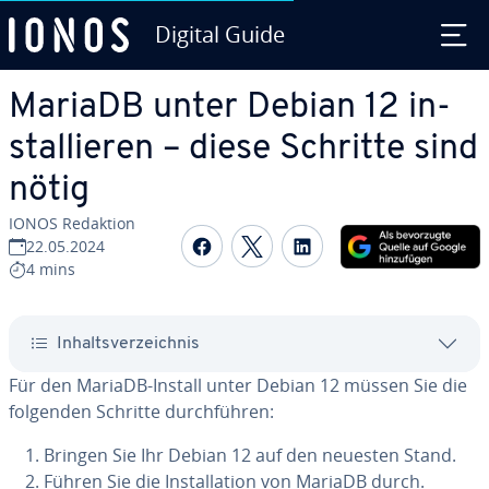
Digital Guide
Zum Haupt­in­halt springen
MariaDB unter Debian 12 in­
stal­lie­ren – diese Schritte sind
nötig
IONOS Redaktion
Auf Facebook teilen
Auf Twitter teilen
Auf LinkedIn tei
22.05.2024
4 mins
In­halts­ver­zeich­nis
Für den MariaDB-Install unter Debian 12 müssen Sie die
folgenden Schritte durch­füh­ren:
Bringen Sie Ihr Debian 12 auf den neuesten Stand.
Führen Sie die In­stal­la­ti­on von MariaDB durch.