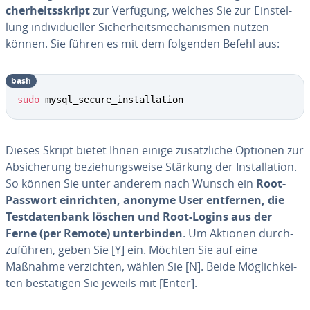
cher­heits­skript
zur Verfügung, welches Sie zur Ein­stel­
lung in­di­vi­du­el­ler Si­cher­heits­me­cha­nis­men nutzen
können. Sie führen es mit dem folgenden Befehl aus:
bash
sudo
 mysql_secure_installation
Dieses Skript bietet Ihnen einige zu­sätz­li­che Optionen zur
Ab­si­che­rung be­zie­hungs­wei­se Stärkung der In­stal­la­ti­on.
So können Sie unter anderem nach Wunsch ein
Root-
Passwort ein­rich­ten, anonyme User entfernen, die
Test­da­ten­bank löschen und Root-Logins aus der
Ferne (per Remote) un­ter­bin­den
. Um Aktionen durch­
zu­füh­ren, geben Sie [Y] ein. Möchten Sie auf eine
Maßnahme ver­zich­ten, wählen Sie [N]. Beide Mög­lich­kei­
ten be­stä­ti­gen Sie jeweils mit [Enter].