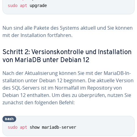
sudo
apt
 upgrade
Nun sind alle Pakete des Systems aktuell und Sie können
mit der In­stal­la­ti­on fort­fah­ren.
Schritt 2: Ver­si­ons­kon­trol­le und In­stal­la­ti­on
von MariaDB unter Debian 12
Nach der Ak­tua­li­sie­rung können Sie mit der MariaDB-In­
stal­la­ti­on unter Debian 12 beginnen. Die aktuelle Version
des SQL-Servers ist im Nor­mal­fall im Re­po­si­to­ry von
Debian 12 enthalten. Um dies zu über­prü­fen, nutzen Sie
zunächst den folgenden Befehl:
bash
sudo
apt
 show mariadb-server