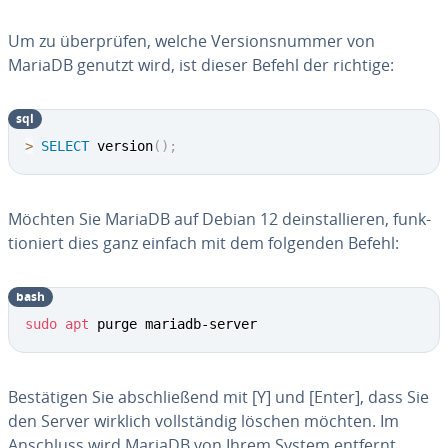
Um zu über­prü­fen, welche Ver­si­ons­num­mer von
MariaDB genutzt wird, ist dieser Befehl der richtige:
sql
>
SELECT
 version
(
)
;
Möchten Sie MariaDB auf Debian 12 de­instal­lie­ren, funk­
tio­niert dies ganz einfach mit dem folgenden Befehl:
bash
sudo
apt
 purge mariadb-server
Be­stä­ti­gen Sie ab­schlie­ßend mit [Y] und [Enter], dass Sie
den Server wirklich voll­stän­dig löschen möchten. Im
Anschluss wird MariaDB von Ihrem System entfernt.