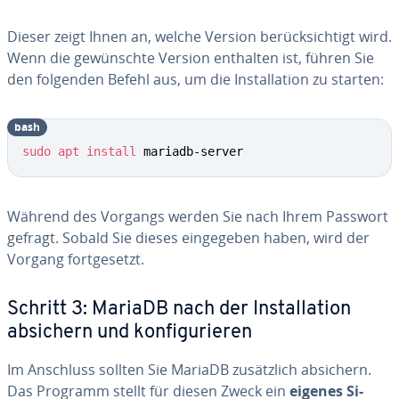
Dieser zeigt Ihnen an, welche Version be­rück­sich­tigt wird.
Wenn die ge­wünsch­te Version enthalten ist, führen Sie
den folgenden Befehl aus, um die In­stal­la­ti­on zu starten:
bash
sudo
apt
install
 mariadb-server
Während des Vorgangs werden Sie nach Ihrem Passwort
gefragt. Sobald Sie dieses ein­ge­ge­ben haben, wird der
Vorgang fort­ge­setzt.
Schritt 3: MariaDB nach der In­stal­la­ti­on
absichern und kon­fi­gu­rie­ren
Im Anschluss sollten Sie MariaDB zu­sätz­lich absichern.
Das Programm stellt für diesen Zweck ein
eigenes Si­