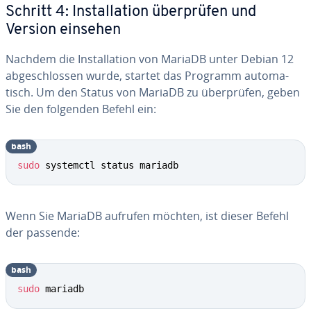
Schritt 4: In­stal­la­ti­on über­prü­fen und
Version einsehen
Nachdem die In­stal­la­ti­on von MariaDB unter Debian 12
ab­ge­schlos­sen wurde, startet das Programm au­to­ma­
tisch. Um den Status von MariaDB zu über­prü­fen, geben
Sie den folgenden Befehl ein:
bash
sudo
 systemctl status mariadb
Wenn Sie MariaDB aufrufen möchten, ist dieser Befehl
der passende:
bash
sudo
 mariadb