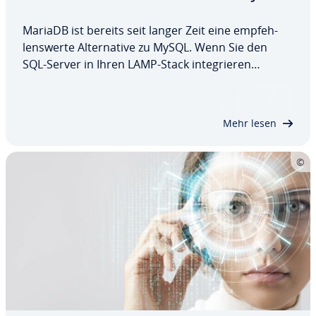
MariaDB ist bereits seit langer Zeit eine emp­feh­
lens­wer­te Al­ter­na­ti­ve zu MySQL. Wenn Sie den
SQL-Server in Ihren LAMP-Stack in­te­grie­ren
möchten, ist dies daher pro­blem­los möglich. In
diesem Guide erklären wir Ihnen, wie Sie MariaDB
unter Ubuntu 22.04 in­stal­lie­ren, an­schlie­ßend…
Mehr lesen