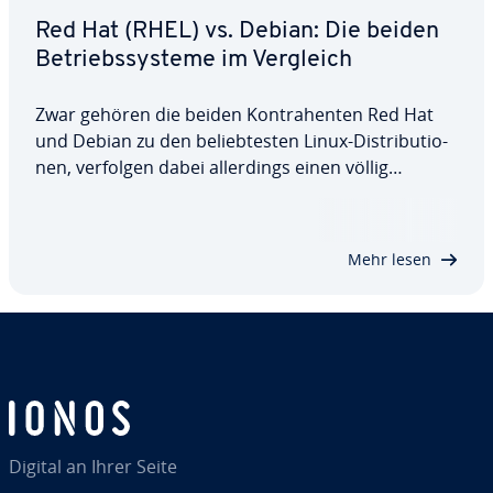
Red Hat (RHEL) vs. Debian: Die beiden
Be­triebs­sys­te­me im Vergleich
Zwar gehören die beiden Kon­tra­hen­ten Red Hat
und Debian zu den be­lieb­tes­ten Linux-Dis­tri­bu­tio­
nen, verfolgen dabei al­ler­dings einen völlig
konträren Ansatz. Während Debian komplett frei
ist und dafür auch viele kos­ten­pflich­ti­ge
Programme aus­schließt, ist das pro­prie­tä­re RHEL
Mehr lesen
für…
Digital an Ihrer Seite