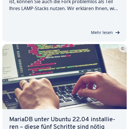
ist, können Sie auch die Fork pro­blem­los als Teil
Ihres LAMP-Stacks nutzen. Wir erklären Ihnen, wie
Sie MariaDB unter Ubuntu 20.04 in­stal­lie­ren,
welche Kon­fi­gu­ra­tio­nen und Si­cher­heits­maß­nah­
men emp­feh­lens­wert sind und wie Sie den Erfolg…
Mehr lesen
MariaDB unter Ubuntu 22.04 in­stal­lie­
ren – diese fünf Schritte sind nötig