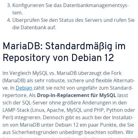
Kon­fi­gu­rie­ren Sie das Da­ten­bank­ma­nage­ment­sys­
tem.
Über­prü­fen Sie den Status des Servers und rufen Sie
die Datenbank auf.
MariaDB: Stan­dard­mä­ßig im
Re­po­si­to­ry von Debian 12
Im Vergleich MySQL vs. MariaDB überzeugt die Fork
(MariaDB) als sehr robuste, sichere und flexible Al­ter­na­ti­
ve. In
Debian
zählt sie nicht von ungefähr zum Stan­dard­
re­per­toire. Als
Drop-In-Re­pla­ce­ment für MySQL
lässt
sich der SQL-Server ohne größere Än­de­run­gen in den
LAMP-Stack (Linux, Apache, MySQL und PHP, Python oder
Perl) in­te­grie­ren. Dennoch gibt es auch bei der In­stal­la­ti­
on von MariaDB unter Debian 12 ein paar Punkte, die Sie
aus Si­cher­heits­grün­den unbedingt beachten sollten. Wir