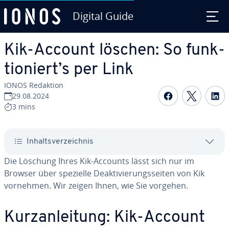
Digital Guide
Zum Haupt­in­halt springen
Kik-Account löschen: So funk­
tio­niert’s per Link
IONOS Redaktion
Auf Facebo
Auf Tw
A
29.08.2024
3 mins
In­halts­ver­zeich­nis
Die Löschung Ihres Kik-Accounts lässt sich nur im
Browser über spezielle De­ak­ti­vie­rungs­sei­ten von Kik
vornehmen. Wir zeigen Ihnen, wie Sie vorgehen.
Kurz­an­lei­tung: Kik-Account