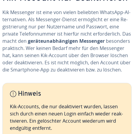
Kik Messenger ist eine von vielen beliebten WhatsApp-Al­
ter­na­ti­ven. Als Messenger-Dienst er­mög­licht er eine Re­
gis­trie­rung nur per Nut­zer­na­me und Passwort, eine
private Te­le­fon­num­mer ist hierfür nicht er­for­der­lich. Das
macht den
ge­rä­te­un­ab­hän­gi­gen Messenger
besonders
praktisch. Wer keinen Bedarf mehr für den Messenger
hat, kann seinen Kik-Account über den Browser löschen
oder de­ak­ti­vie­ren. Es ist nicht möglich, den Account über
die Smart­phone-App zu de­ak­ti­vie­ren bzw. zu löschen.
Hinweis
Kik-Accounts, die nur de­ak­ti­viert wurden, lassen
sich durch einen neuen Login einfach wieder re­ak­
ti­vie­ren. Ein ge­lösch­ter Account wiederum wird
endgültig entfernt.