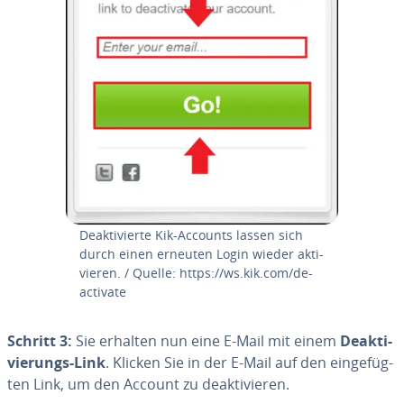
De­ak­ti­vier­te Kik-Accounts lassen sich
durch einen erneuten Login wieder ak­ti­
vie­ren. / Quelle: https://ws.kik.com/de­
ac­ti­va­te
Schritt 3:
Sie erhalten nun eine E-Mail mit einem
De­ak­ti­
vie­rungs-Link
. Klicken Sie in der E-Mail auf den ein­ge­füg­
ten Link, um den Account zu de­ak­ti­vie­ren.