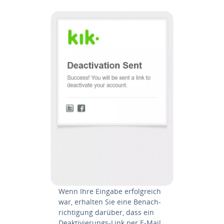
Wenn Ihre Eingabe er­folg­reich
war, erhalten Sie eine Be­nach­
rich­ti­gung darüber, dass ein
De­ak­ti­vie­rungs-Link per E-Mail