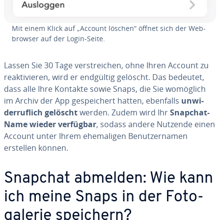
Mit einem Klick auf „Account löschen“ öffnet sich der Web­
brow­ser auf der Login-Seite.
Lassen Sie 30 Tage ver­strei­chen, ohne Ihren Account zu
re­ak­ti­vie­ren, wird er endgültig gelöscht. Das bedeutet,
dass alle Ihre Kontakte sowie Snaps, die Sie womöglich
im Archiv der App ge­spei­chert hatten, ebenfalls
un­wi­
der­ruf­lich gelöscht
werden. Zudem wird Ihr
Snapchat-
Name wieder verfügbar
, sodass andere Nutzende einen
Account unter Ihrem ehe­ma­li­gen Be­nut­zer­na­men
erstellen können.
Snapchat abmelden: Wie kann
ich meine Snaps in der Fo­to­
ga­le­rie speichern?