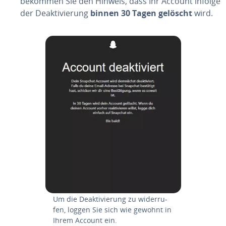
bekommen Sie den Hinweis, dass Ihr Account infolge
der De­ak­ti­vie­rung
binnen 30 Tagen gelöscht
wird.
Um die De­ak­ti­vie­rung zu wi­der­ru­
fen, loggen Sie sich wie gewohnt in
Ihrem Account ein.