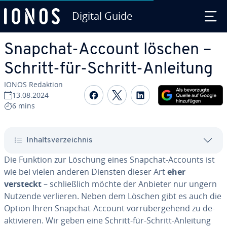
Digital Guide
Zum Haupt­in­halt springen
Snapchat-Account löschen –
Schritt-für-Schritt-Anleitung
IONOS Redaktion
Auf Facebook teilen
Auf Twitter teilen
Auf LinkedIn tei
13.08.2024
6 mins
In­halts­ver­zeich­nis
Die Funktion zur Löschung eines Snapchat-Accounts ist
wie bei vielen anderen Diensten dieser Art
eher
versteckt
– schließ­lich möchte der Anbieter nur ungern
Nutzende verlieren. Neben dem Löschen gibt es auch die
Option Ihren Snapchat-Account vor­rü­ber­ge­hend zu de­
ak­ti­vie­ren. Wir geben eine Schritt-für-Schritt-Anleitung