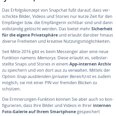
Das Er­folgs­kon­zept von Snapchat fußt darauf, dass ver­
schick­te Bilder, Videos und Stories nur kurze Zeit für den
Empfänger bzw. die Emp­fän­ge­rin sichtbar sind und dann
voll­stän­dig gelöscht werden. Das bietet mehr
Si­cher­heit
für die eigene Pri­vat­sphä­re
und erlaubt darüber hinaus
diverse Frei­hei­ten und kreative Nut­zungs­mög­lich­kei­ten.
Seit Mitte 2016 gibt es beim Messenger aber eine neue
Funktion namens
Memorys
. Diese erlaubt es, selbst­er­
stell­te Snaps und Stories in einem
App-internen Archiv
zu speichern und von dort aus zu verwalten. Mittels der
Option
Snap aus­blen­den (privater Bereich)
ist es zudem
möglich, sie mit einer PIN vor fremden Blicken zu
schützen.
Die Er­in­ne­run­gen-Funktion können Sie aber auch so kon­
fi­gu­rie­ren, dass Ihre Bilder und Videos in Ihrer
internen
Foto-Galerie auf Ihrem Smart­phone
ge­spei­chert