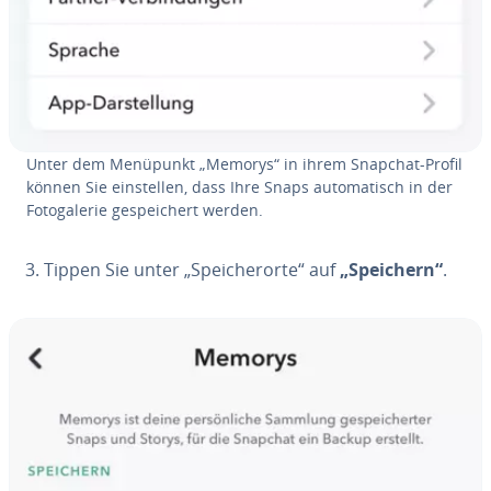
Unter dem Menüpunkt „Memorys“ in ihrem Snapchat-Profil
können Sie ein­stel­len, dass Ihre Snaps au­to­ma­tisch in der
Fo­to­ga­le­rie ge­spei­chert werden.
Tippen Sie unter „Spei­cher­or­te“ auf
„Speichern“
.