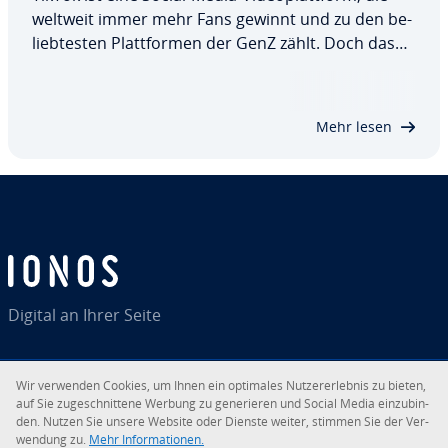
weltweit immer mehr Fans gewinnt und zu den be­
lieb­tes­ten Platt­for­men der GenZ zählt. Doch das
Portal für die kurzen, selbst­ge­dreh­ten Vi­deo­clips
trifft nicht unbedingt jeden Geschmack. Viele ver­
brin­gen auch zu viel Zeit in der App…
Mehr lesen
Digital an Ihrer Seite
Wir verwenden Cookies, um Ihnen ein optimales Nut­zer­er­leb­nis zu bieten,
auf Sie zu­ge­schnit­te­ne Werbung zu ge­ne­rie­ren und Social Media ein­zu­bin­
RSS
LinkedIn
tiktok
Instagram
Facebook
YouTube
den. Nutzen Sie unsere Website oder Dienste weiter, stimmen Sie der Ver­
wen­dung zu.
Mehr In­for­ma­tio­nen.
© 2026
IONOS SE