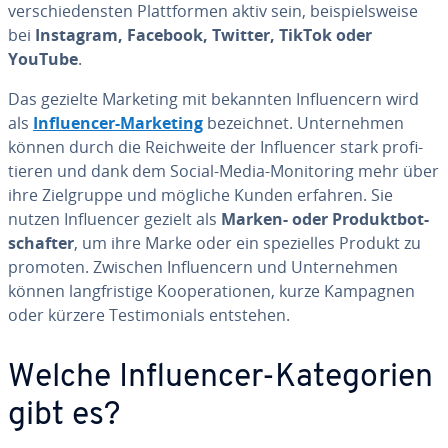
ver­schie­dens­ten Platt­for­men aktiv sein, bei­spiels­wei­se
bei
Instagram, Facebook, Twitter, TikTok oder
YouTube
.
Das gezielte Marketing mit bekannten In­fluen­cern wird
als
In­fluen­cer-Marketing
be­zeich­net. Un­ter­neh­men
können durch die Reich­wei­te der In­fluen­cer stark pro­fi­
tie­ren und dank dem Social-Media-Mo­ni­to­ring mehr über
ihre Ziel­grup­pe und mögliche Kunden erfahren. Sie
nutzen In­fluen­cer gezielt als
Marken- oder Pro­dukt­bot­
schaf­ter
, um ihre Marke oder ein spe­zi­el­les Produkt zu
promoten. Zwischen In­fluen­cern und Un­ter­neh­men
können lang­fris­ti­ge Ko­ope­ra­tio­nen, kurze Kampagnen
oder kürzere Tes­ti­mo­ni­als entstehen.
Welche In­fluen­cer-Ka­te­go­rien
gibt es?