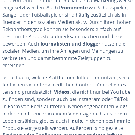
und von Un­ter­neh­men für Social-Media-Mar­ke­ting­zwe­cke
ein­ge­setzt werden. Auch
Pro­mi­nen­te
wie Schau­spie­ler,
Sänger oder Fuß­ball­spie­ler sind häufig zu­sätz­lich als In­
fluen­cer in den sozialen Medien aktiv. Durch ihren hohen
Be­kannt­heits­grad können sie besonders einfach auf
bestimmte Produkte auf­merk­sam machen und diese
bewerben. Auch
Jour­na­lis­ten und Blogger
nutzen die
sozialen Medien, um ihre Anliegen und Meinungen zu
ver­brei­ten und damit bestimmte Ziel­grup­pen zu
erreichen.
Je nachdem, welche Platt­for­men In­fluen­cer nutzen, ver­öf­
fent­li­chen sie un­ter­schied­li­chen Content. Am be­lieb­tes­
ten sind grund­sätz­lich
Videos
, die nicht nur bei YouTube
zu finden sind, sondern auch bei Instagram oder TikTok
in Form von Reels auftreten. Neben so­ge­nann­ten Vlogs,
in denen In­fluen­cer in einem Vi­deo­ta­ge­buch aus ihrem
Leben erzählen, gibt es auch
Hauls
, in denen bestimmte
Produkte vor­ge­stellt werden. Außerdem sind gezielte