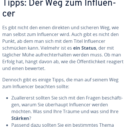
Tipps: Der Weg zum In­fluen­
cer
Es gibt nicht den einen direkten und sicheren Weg, wie
man selbst zum In­fluen­cer wird. Auch gibt es nicht den
Punkt, ab dem man sich mit dem Titel In­fluen­cer
schmücken kann. Vielmehr ist es
ein Status
, der mit
täglicher Mühe auf­recht­erhal­ten werden muss. Ob man
Erfolg hat, hängt davon ab, wie die Öf­fent­lich­keit reagiert
und einen bewertet.
Dennoch gibt es einige Tipps, die man auf seinem Weg
zum In­fluen­cer beachten sollte:
Zu­al­ler­erst sollten Sie sich mit den Fragen be­schäf­ti­
gen, warum Sie überhaupt In­fluen­cer werden
möchten. Was sind Ihre Träume und was sind Ihre
Stärken
?
Passend dazu sollten Sie ein be­stimm­tes Thema