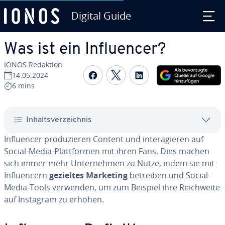
Digital Guide
Zum Haupt­in­halt springen
Was ist ein In­fluen­cer?
IONOS Redaktion
Auf Facebook teilen
Auf Twitter teilen
Auf LinkedIn tei
14.05.2024
6 mins
In­halts­ver­zeich­nis
In­fluen­cer pro­du­zie­ren Content und in­ter­agie­ren auf
Social-Media-Platt­for­men mit ihren Fans. Dies machen
sich immer mehr Un­ter­neh­men zu Nutze, indem sie mit
In­fluen­cern
gezieltes Marketing
betreiben und Social-
Media-Tools verwenden, um zum Beispiel ihre Reich­wei­te
auf Instagram zu erhöhen.