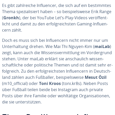
Es gibt zahl­rei­che In­fluen­cer, die sich auf ein be­stimm­tes
Thema spe­zia­li­siert haben – so bei­spiels­wei­se Erik Range
(
Gronkh
), der bei YouTube Let’s-Play-Videos ver­öf­fent­
licht und damit zu den er­folg­reichs­ten Gaming-In­fluen­
cern zählt.
Doch es muss sich bei In­fluen­cern nicht immer nur um
Un­ter­hal­tung drehen. Wie Mai Thi Nguyen-Kim (
maiLab
)
zeigt, kann auch die Wis­sens­ver­mitt­lung im Vor­der­grund
stehen. Unter maiLab erklärt sie an­schau­lich wis­sen­
schaft­li­che oder po­li­ti­sche Themen und ist damit sehr er­
folg­reich. Zu den er­folg­reichs­ten In­fluen­cern in Deutsch­
land zählen auch Fußballer, bei­spiels­wei­se
Mesut Özil
(m10_official) oder
Toni Kroos
(toni.kr8s). Neben Posts
über Fußball teilen beide bei Instagram auch private
Posts über ihre Familie oder wohl­tä­ti­ge Or­ga­ni­sa­tio­nen,
die sie un­ter­stüt­zen.