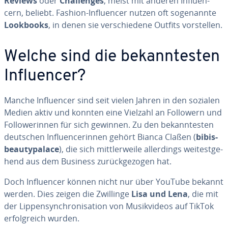
Reviews
oder
Chal­lenges
, meist mit anderen In­fluen­
cern, beliebt. Fashion-In­fluen­cer nutzen oft so­ge­nann­te
Lookbooks
, in denen sie ver­schie­de­ne Outfits vor­stel­len.
Welche sind die be­kann­tes­ten
In­fluen­cer?
Manche In­fluen­cer sind seit vielen Jahren in den sozialen
Medien aktiv und konnten eine Vielzahl an Followern und
Fol­lo­we­rin­nen für sich gewinnen. Zu den be­kann­tes­ten
deutschen In­fluen­ce­rin­nen gehört Bianca Claßen (
bi­bis­
be­au­ty­p­a­lace
), die sich mitt­ler­wei­le al­ler­dings wei­test­ge­
hend aus dem Business zu­rück­ge­zo­gen hat.
Doch In­fluen­cer können nicht nur über YouTube bekannt
werden. Dies zeigen die Zwillinge
Lisa und Lena
, die mit
der Lip­pen­syn­chro­ni­sa­ti­on von Mu­sik­vi­de­os auf TikTok
er­folg­reich wurden.