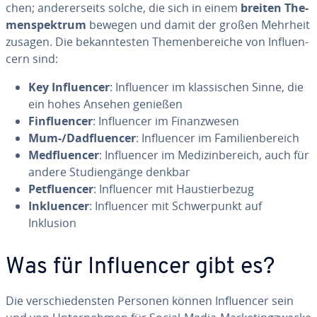
chen; an­de­rer­seits solche, die sich in einem
breiten The­
men­spek­trum
bewegen und damit der großen Mehrheit
zusagen. Die be­kann­tes­ten The­men­be­rei­che von In­fluen­
cern sind:
Key In­fluen­cer
: In­fluen­cer im klas­si­schen Sinne, die
ein hohes Ansehen genießen
Fin­fluen­cer
: In­fluen­cer im Fi­nanz­we­sen
Mum-/Dad­fluen­cer
: In­fluen­cer im Fa­mi­li­en­be­reich
Med­fluen­cer
: In­fluen­cer im Me­di­zin­be­reich, auch für
andere Stu­di­en­gän­ge denkbar
Pet­fluen­cer
: In­fluen­cer mit Haus­tier­be­zug
In­kluen­cer
: In­fluen­cer mit Schwer­punkt auf
Inklusion
Was für In­fluen­cer gibt es?
Die ver­schie­dens­ten Personen können In­fluen­cer sein