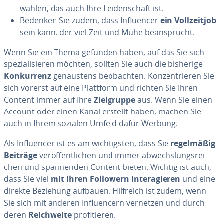
wählen, das auch Ihre Lei­den­schaft ist.
Bedenken Sie zudem, dass In­fluen­cer
ein Voll­zeit­job
sein kann, der viel Zeit und Mühe be­an­sprucht.
Wenn Sie ein Thema gefunden haben, auf das Sie sich
spe­zia­li­sie­ren möchten, sollten Sie auch die bisherige
Kon­kur­renz
ge­naus­tens be­ob­ach­ten. Kon­zen­trie­ren Sie
sich vorerst auf eine Plattform und richten Sie Ihren
Content immer auf Ihre
Ziel­grup­pe
aus. Wenn Sie einen
Account oder einen Kanal erstellt haben, machen Sie
auch in Ihrem sozialen Umfeld dafür Werbung.
Als In­fluen­cer ist es am wich­tigs­ten, dass Sie
re­gel­mä­ßig
Beiträge
ver­öf­fent­li­chen und immer ab­wechs­lungs­rei­
chen und span­nen­den Content bieten. Wichtig ist auch,
dass Sie viel
mit Ihren Followern in­ter­agie­ren
und eine
direkte Beziehung aufbauen. Hilfreich ist zudem, wenn
Sie sich mit anderen In­fluen­cern vernetzen und durch
deren
Reich­wei­te
pro­fi­tie­ren.