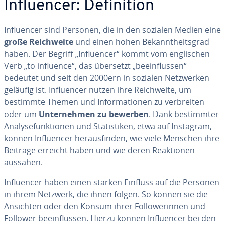
In­fluen­cer: De­fi­ni­ti­on
In­fluen­cer sind Personen, die in den sozialen Medien eine
große Reich­wei­te
und einen hohen Be­kannt­heits­grad
haben. Der Begriff „In­fluen­cer“ kommt vom eng­li­schen
Verb „to influence“, das übersetzt „be­ein­flus­sen“
bedeutet und seit den 2000ern in sozialen Netz­wer­ken
geläufig ist. In­fluen­cer nutzen ihre Reich­wei­te, um
bestimmte Themen und In­for­ma­tio­nen zu ver­brei­ten
oder um
Un­ter­neh­men zu bewerben
. Dank be­stimm­ter
Ana­ly­se­funk­tio­nen und Sta­tis­ti­ken, etwa auf Instagram,
können In­fluen­cer her­aus­fin­den, wie viele Menschen ihre
Beiträge erreicht haben und wie deren Re­ak­tio­nen
aussahen.
In­fluen­cer haben einen starken Einfluss auf die Personen
in ihrem Netzwerk, die ihnen folgen. So können sie die
Ansichten oder den Konsum ihrer Fol­lo­we­rin­nen und
Follower be­ein­flus­sen. Hierzu können In­fluen­cer bei den