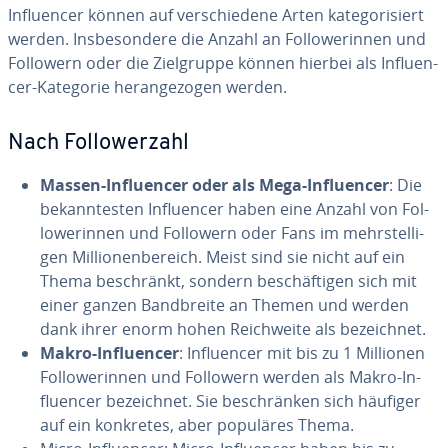
In­fluen­cer können auf ver­schie­de­ne Arten ka­te­go­ri­siert
werden. Ins­be­son­de­re die Anzahl an Fol­lo­we­rin­nen und
Followern oder die Ziel­grup­pe können hierbei als In­fluen­
cer-Kategorie her­an­ge­zo­gen werden.
Nach Fol­lo­wer­zahl
Massen-In­fluen­cer oder als Mega-In­fluen­cer
: Die
be­kann­tes­ten In­fluen­cer haben eine Anzahl von Fol­
lo­we­rin­nen und Followern oder Fans im mehr­stel­li­
gen Mil­lio­nen­be­reich. Meist sind sie nicht auf ein
Thema be­schränkt, sondern be­schäf­ti­gen sich mit
einer ganzen Band­brei­te an Themen und werden
dank ihrer enorm hohen Reich­wei­te als be­zeich­net.
Makro-In­fluen­cer
: In­fluen­cer mit bis zu 1 Millionen
Fol­lo­we­rin­nen und Followern werden als Makro-In­
fluen­cer be­zeich­net. Sie be­schrän­ken sich häufiger
auf ein konkretes, aber populäres Thema.