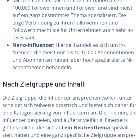
Micro-In­fluen­cer: Micro-In­fluen­cer haben bis zu
100.000 Fol­lo­we­rin­nen und Follower und sind meist
auf ein ganz be­stimm­tes Thema spe­zia­li­siert. Die
enge Ver­bin­dung zu ihren Fol­lo­we­rin­nen und
Followern macht sie für Un­ter­neh­men auch sehr in­
ter­es­sant.
Nano-In­fluen­cer
: Hierbei handelt es sich um In­
fluen­cer, die meist nur bis zu 10.000 Abon­nen­tin­nen
und Abon­nen­ten haben, aber hoch­spe­zia­li­sier­te Ni­
schen­the­men behandeln.
Nach Ziel­grup­pe und Inhalt
Die Ziel­grup­pe, die In­fluen­cer an­spre­chen wollen, un­ter­
schei­det sich teilweise drastisch und bietet sich daher für
eine Ka­te­go­ri­sie­rung von In­fluen­cern an. Die Themen, die
In­fluen­cer bespielen, sind äußerst viel­fäl­tig. Ei­ner­seits
gibt es solche, die sich auf
ein Ni­schen­the­ma
spe­zia­li­
siert haben und eine ganz spe­zi­fi­sche Ziel­grup­pe an­spre­