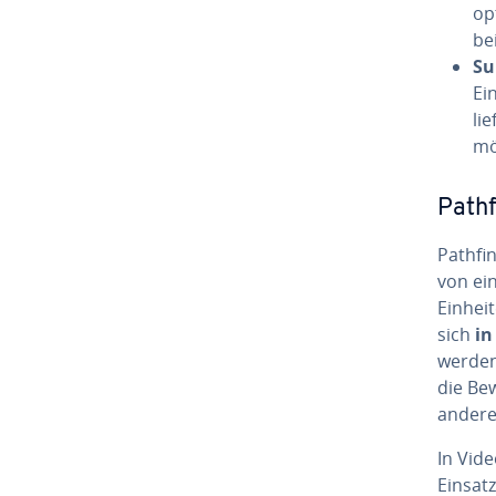
op
be
Su
Ei
lie
mö
Path­f
Path­fi
von ein
Einheit
sich
in
werden 
die Be
andere
In Vi­d
Einsatz