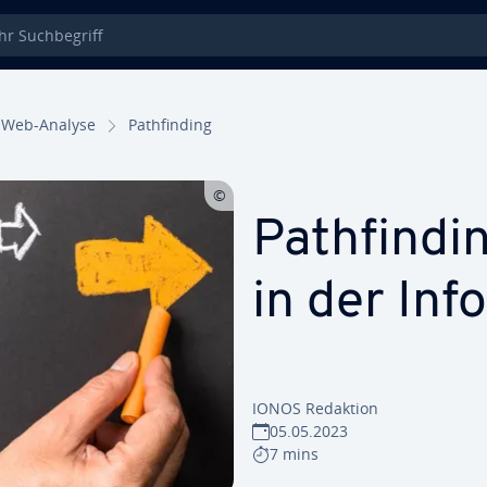
 Such­be­griff
Web-Analyse
Path­fin­ding
Path­fin­di
in der In­fo
IONOS Redaktion
05.05.2023
7 mins