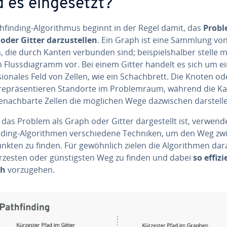
 es ein­ge­setzt?
h­fin­ding-Al­go­rith­mus beginnt in der Regel damit, das
Probl
der Gitter dar­zu­stel­len
. Ein Graph ist eine Sammlung vo
 die durch Kanten verbunden sind; bei­spiels­hal­ber stelle 
n Fluss­dia­gramm vor. Bei einem Gitter handelt es sich um ei
sio­na­les Feld von Zellen, wie ein Schach­brett. Die Knoten od
re­prä­sen­tie­ren Standorte im Pro­blem­raum, während die K
­nach­bar­te Zellen die möglichen Wege da­zwi­schen dar­stel­l
das Problem als Graph oder Gitter dar­ge­stellt ist, verwen
n­ding-Al­go­rith­men ver­schie­de­ne Techniken, um den Weg z
nkten zu finden. Für ge­wöhn­lich zielen die Al­go­rith­men dar
rzesten oder güns­tigs­ten Weg zu finden und dabei
so effiz
ch
vor­zu­ge­hen.