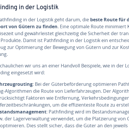
fin­ding in der Logistik
th­fin­ding in der Logistik geht darum, die
beste Route für 
ort von Gütern zu finden
. Eine optimale Route minimiert
sezeit und ge­währ­leis­tet gleich­zei­tig die Si­cher­heit der tran
n Produkte. Damit ist Path­fin­ding in der Logistik ein ent­schei
ug zur Op­ti­mie­rung der Bewegung von Gütern und zur Kos­t
rung.
schau­li­chen wir uns an einer Handvoll Beispiele, wie in der L
­ding ein­ge­setzt wird:
hr­zeug­rou­ting
: Bei der Gü­ter­be­för­de­rung op­ti­mie­ren Path­
g-Al­go­rith­men die Route von Lie­fer­fahr­zeu­gen. Der Al­go­ri
rück­sich­tigt Faktoren wie Ent­fer­nung, Ver­kehrs­be­din­gun­g
­fer­zeit­be­schrän­kun­gen, um die ef­fi­zi­en­tes­te Route zu erste
­stands­ma­nage­ment
: Path­fin­ding wird im Be­stands­ma­nag
w. der La­ger­ver­wal­tung verwendet, um die Plat­zie­rung von
op­ti­mie­ren. Dies stellt sicher, dass die Güter an den jeweils