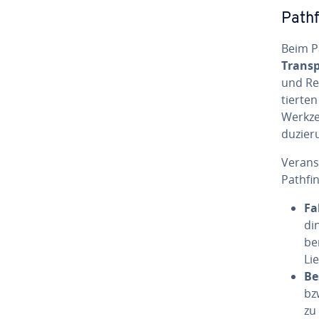
Path­
Beim Pa
Transp
und Rei
tier­te
Werkze
du­zie­
Ver­an­
Path­fin
Fa
din
be­
Lie
Be
bz
zu 