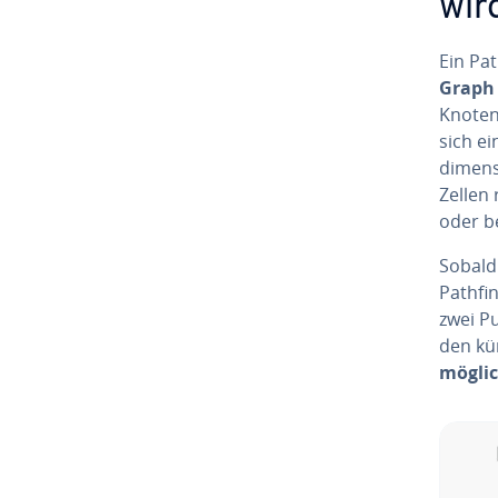
wird
Ein Pat
Graph o
Knoten,
sich ei
di­men­
Zellen 
oder be
Sobald 
Path­fi
zwei Pu
den kü
mögli