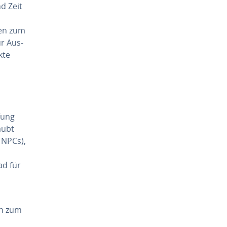
d Zeit
men zum
ur Aus­
ukte
­fung
laubt
, NPCs),
ad für
en zum