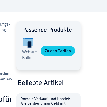
­figs­
ding
Passende Produkte
Zu den Tarifen
Website
Builder
finden
.
­nen An­
Beliebte Artikel
ofür
Domain Verkauf- und Handel:
Wie verdient man Geld mit