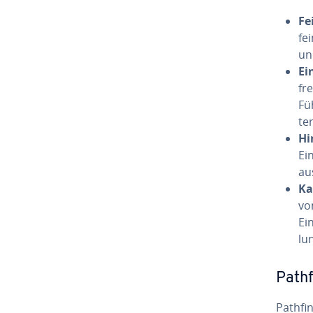
Fe
fe
un
Ei
fr
Fü
te
Hi
Ei
au
Ka
vo
Ein
lun
Path­
Path­f