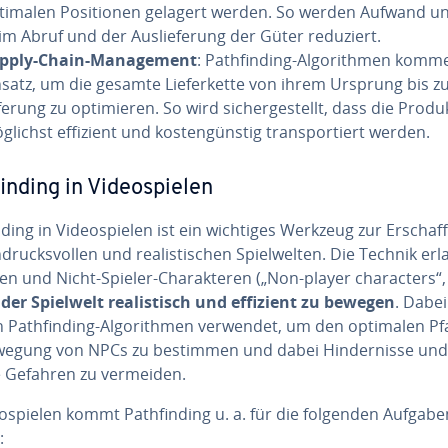
timalen Po­si­tio­nen gelagert werden. So werden Aufwand un
im Abruf und der Aus­lie­fe­rung der Güter reduziert.
pply-Chain-Ma­nage­ment
: Path­fin­ding-Al­go­rith­men kom
nsatz, um die gesamte Lie­fer­ket­te von ihrem Ursprung bis z
­fe­rung zu op­ti­mie­ren. So wird si­cher­ge­stellt, dass die Prod
glichst effizient und kos­ten­güns­tig trans­por­tiert werden.
in­ding in Vi­deo­spie­len
n­ding in Vi­deo­spie­len ist ein wichtiges Werkzeug zur Er­schaf
­drucks­vol­len und rea­lis­ti­schen Spiel­wel­ten. Die Technik er
en und Nicht-Spieler-Cha­rak­te­ren („Non-player cha­rac­ters“
 der Spielwelt rea­lis­tisch und effizient zu bewegen
. Dabei
Path­fin­ding-Al­go­rith­men verwendet, um den optimalen Pf
wegung von NPCs zu bestimmen und dabei Hin­der­nis­se und
 Gefahren zu vermeiden.
eo­spie­len kommt Path­fin­ding u. a. für die folgenden Aufgab
: