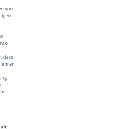
ten von
folgen
as
rak­
r, dass
efahren
rung
m
chs­
ale