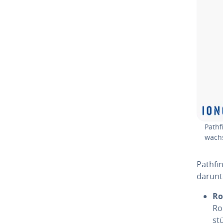
Path­
wachs
Path­fi
darunt
Ro
Ro
st