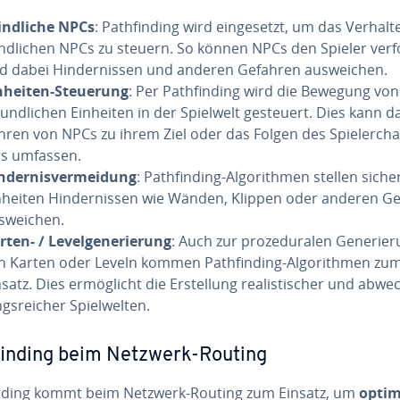
ind­li­che NPCs
: Path­fin­ding wird ein­ge­setzt, um das Verhal
ind­li­chen NPCs zu steuern. So können NPCs den Spieler ver
d dabei Hin­der­nis­sen und anderen Gefahren aus­wei­chen.
nheiten-Steuerung
: Per Path­fin­ding wird die Bewegung von
eund­li­chen Einheiten in der Spielwelt gesteuert. Dies kann d
hren von NPCs zu ihrem Ziel oder das Folgen des Spie­ler­cha­
rs umfassen.
n­der­nis­ver­mei­dung
: Path­fin­ding-Al­go­rith­men stellen siche
nheiten Hin­der­nis­sen wie Wänden, Klippen oder anderen G
s­wei­chen.
rten- / Le­vel­ge­nerie­rung
: Auch zur pro­ze­du­ra­len Ge­ne­rie­
n Karten oder Leveln kommen Path­fin­ding-Al­go­rith­men zu
satz. Dies er­mög­licht die Er­stel­lung rea­lis­ti­scher und ab­we
gs­rei­cher Spiel­wel­ten.
fin­ding beim Netzwerk-Routing
in­ding kommt beim Netzwerk-Routing zum Einsatz, um
optim