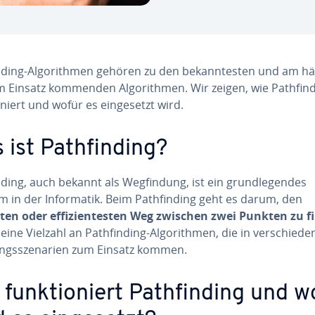
n­ding-Al­go­rith­men gehören zu den be­kann­tes­ten und am häu
 Einsatz kommenden Al­go­rith­men. Wir zeigen, wie Path­fin­
o­niert und wofür es ein­ge­setzt wird.
ist Path­fin­ding?
n­ding, auch bekannt als Weg­fin­dung, ist ein grund­le­gen­des
 in der In­for­ma­tik. Beim Path­fin­ding geht es darum, den
ten oder ef­fi­zi­en­tes­ten Weg zwischen zwei Punkten zu 
 eine Vielzahl an Path­fin­ding-Al­go­rith­men, die in ver­schie­de
ngs­sze­na­ri­en zum Einsatz kommen.
funk­tio­niert Path­fin­ding und w