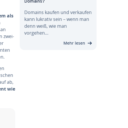
Domains?
Domains kaufen und verkaufen
em als
kann lukrativ sein – wenn man
n
denn weiß, wie man
man
vorgehen…
n zwei­
er
Mehr lesen
anten
en.
den
wischen
auf ab,
ient wie