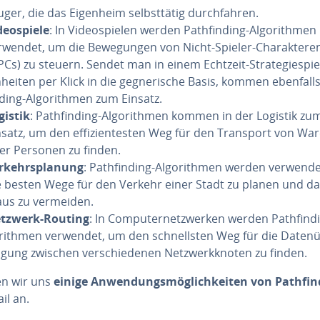
uger, die das Eigenheim selbst­tä­tig durch­fah­ren.
deo­spie­le
: In Vi­deo­spie­len werden Path­fin­ding-Al­go­rith­men
rwendet, um die Be­we­gun­gen von Nicht-Spieler-Cha­rak­te­re
PCs) zu steuern. Sendet man in einem Echtzeit-Stra­te­gie­spie
nheiten per Klick in die geg­ne­ri­sche Basis, kommen ebenfall
­ding-Al­go­rith­men zum Einsatz.
gistik
: Path­fin­ding-Al­go­rith­men kommen in der Logistik zu
nsatz, um den ef­fi­zi­en­tes­ten Weg für den Transport von Wa
er Personen zu finden.
r­kehrs­pla­nung
: Path­fin­ding-Al­go­rith­men werden verwend
e besten Wege für den Verkehr einer Stadt zu planen und da
aus zu vermeiden.
tzwerk-Routing
: In Com­pu­ter­netz­wer­ken werden Path­fin­d
­rith­men verwendet, um den schnells­ten Weg für die Da­ten­
a­gung zwischen ver­schie­de­nen Netz­werk­kno­ten zu finden.
n wir uns
einige An­wen­dungs­mög­lich­kei­ten von Path­fin
il an.