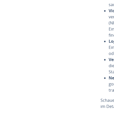
sa
Vi­
ve
(N
Ei
fin
Lo
Ei
od
Ve
di
St
Ne
go
tr
Schaue
im Deta