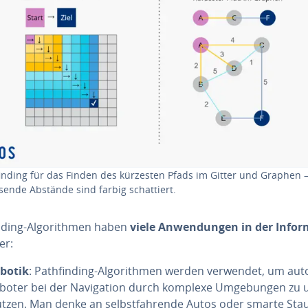
fin­ding für das Finden des kürzesten Pfads im Gitter und Graphen 
ende Abstände sind farbig schat­tiert.
n­ding-Al­go­rith­men haben
viele An­wen­dun­gen in der In­for­
er:
botik
: Path­fin­ding-Al­go­rith­men werden verwendet, um a
boter bei der Na­vi­ga­ti­on durch komplexe Um­ge­bun­gen zu u
üt­zen. Man denke an selbst­fah­ren­de Autos oder smarte Sta