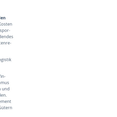
den
 Kosten
s­por­
­den­des
en­re­
ogistik
fin­
th­mus
en und
llen.
e­ment
 Gütern